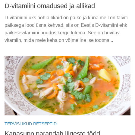
D-vitamiini omadused ja allikad
D-vitamiini üks põhiallikaid on päike ja kuna meil on talviti
päiksega lood üsna kehvad, siis on Eestis D-vitamiini ehk
päikesevitamiini puudus kerge tulema. See on huvitav
vitamiin, mida meie keha on võimeline ise tootma...
TERVISLIKUD RETSEPTID
Kanasupp parandab liigeste tööd