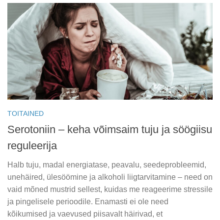
TOITAINED
Serotoniin – keha võimsaim tuju ja söögiisu
reguleerija
Halb tuju, madal energiatase, peavalu, seedeprobleemid,
unehäired, ülesöömine ja alkoholi liigtarvitamine – need on
vaid mõned mustrid sellest, kuidas me reageerime stressile
ja pingelisele perioodile. Enamasti ei ole need
kõikumised ja vaevused piisavalt häirivad, et