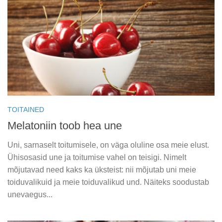
TOITAINED
Melatoniin toob hea une
Uni, sarnaselt toitumisele, on väga oluline osa meie elust.
Ühisosasid une ja toitumise vahel on teisigi. Nimelt
mõjutavad need kaks ka üksteist: nii mõjutab uni meie
toiduvalikuid ja meie toiduvalikud und. Näiteks soodustab
unevaegus...