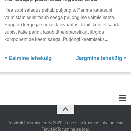
Hea supi saladus peitub puljongis. Parima kanasupi
valmistamiseks tasub seega puljong ise valmis keeta.
Supp on kerge ja samas täisväärtuslik toit, kuid et saada
supist kätte parim, tasub tähelepanelikult järgida
komponentide keemisaega. Puljongi keetmiseks...
« Eelmine lehekülg
Järgmine lehekülg »
TervislikToitumine.ee © 2020. Lehe sisu kasutus lubatud vaid
TervislikToitumine.ee loal.