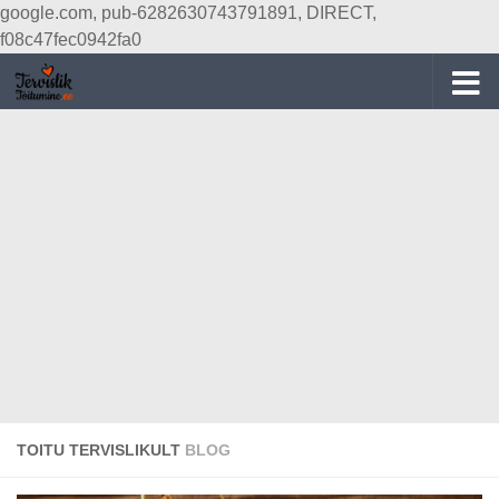
google.com, pub-6282630743791891, DIRECT,
Skip to content
f08c47fec0942fa0
TOITU TERVISLIKULT
BLOG