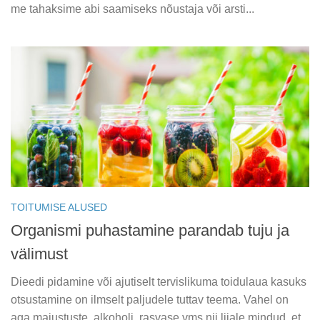
me tahaksime abi saamiseks nõustaja või arsti...
TOITUMISE ALUSED
Organismi puhastamine parandab tuju ja
välimust
Dieedi pidamine või ajutiselt tervislikuma toidulaua kasuks
otsustamine on ilmselt paljudele tuttav teema. Vahel on
aga maiustuste, alkoholi, rasvase vms nii liiale mindud, et