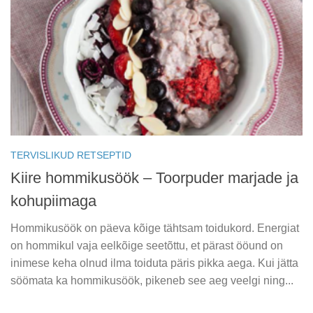
TERVISLIKUD RETSEPTID
Kiire hommikusöök – Toorpuder marjade ja
kohupiimaga
Hommikusöök on päeva kõige tähtsam toidukord. Energiat
on hommikul vaja eelkõige seetõttu, et pärast ööund on
inimese keha olnud ilma toiduta päris pikka aega. Kui jätta
söömata ka hommikusöök, pikeneb see aeg veelgi ning...