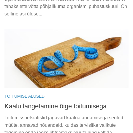
tahaks ette võtta põhjalikuma organismi puhastuskuuri. On
selline asi üldse...
TOITUMISE ALUSED
Kaalu langetamine õige toitumisega
Toitumisspetsialistid jagavad kaalualandamisega seotud
müüte, annavad nõuandeid, kuidas tervislike valikute
tegemine enda jaoks lihtsamaks muuta ning vältida