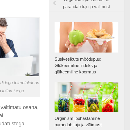
parandab tuju ja välimust
Süsivesikute mõõdupuu:
Glükeemiline indeks ja
glükeemiline koormus
oodidega toimetulek on
a toitumisega
vältimatu osana
,
al
Organismi puhastamine
udatustega.
parandab tuju ja välimust