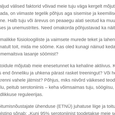
aljud välised faktorid
võivad
meie tuju
väga kergelt
mõjut
ta
d
a, on
viimaste
tegelik põhjus aga
sisemi
s
e ja keemili
s
ine
.
Halb tuju või ärevus on peaaegu alati seotud ka mu
ises ja unemustrites. Need omakorda põhjustavad ka
näi
imalik
k
e
füsioloogiliste ja vaimsete murede tek
et
ja lahe
atult toit, mida me sööme. Kas oled kunagi näinud keda
 imemaitsva lasanje söömist?
 toidule mõjutab meie enesetunnet ka kehaline
aktiivus
.
K
s end õnneliku ja uhkena pärast rasket treeningut? Või 
trenni vahele jätmist? Põhjus, miks niivõrd väikesed te
u, peitub serotoniinis
–
keha võimsaimas tuju, söögiisu,
ndlikkuse
reguleerijas
.
oitumisnõustajate ühenduse (
ETNÜ
)
juhatuse liige ja toi
lsting
sõnab: „Kuni 95% serotoniinist toodetakse meie se