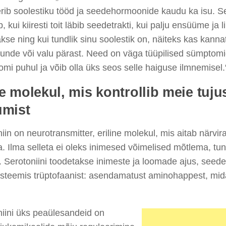
rib soolestiku tööd ja seedehormoonide kaudu ka isu. Se
b
,
kui kiiresti toit läbib seedetrakti, kui palju ensüüme ja 
kse ning kui tundlik sinu soolestik
on
,
näiteks
kas kanna
unde või valu pärast. Need on väga tüüpilised sümptomi
mi puhul ja võib olla üks seos selle haiguse ilmnemisel.
e molekul, mis kontrollib meie tujus
umist
iin on neurotransmitter, eriline molekul, mis aitab närv
a. Ilma
selleta
ei
oleks i
nimesed võimelised mõtlema, tu
. Serotoniini toodetakse inimeste ja loomade ajus, seedet
üsteemis
trüptofaanist
: asendamatust aminohappest, mi
niini
üks
peaülesandeid on