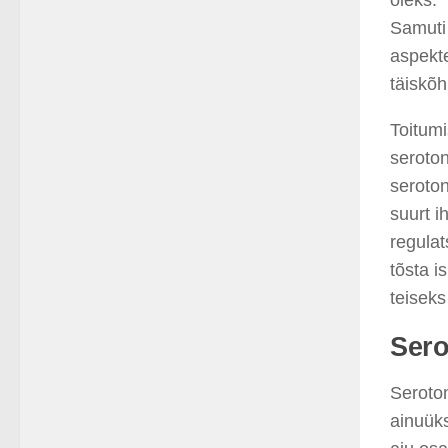
oleks.
Samut
aspekte
täiskõ
Toitumi
seroton
seroton
suurt i
regula
tõsta i
teiseks
Sero
Seroto
ainuük