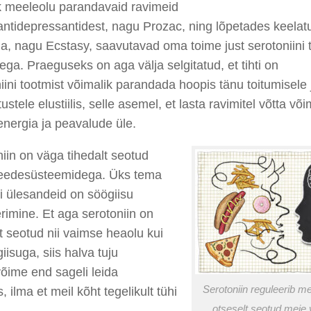
 meeleolu parandavaid ravimeid
antidepressant
idest
,
nagu
Prozac
,
ning lõpetades keelatu
ga
,
nagu
E
cstasy, saavutavad oma toime
just
serotoniini
sega.
Praeguseks
on aga välja selgitatud, et tihti on
iini
tootmist
võimalik
parandada
hoopis
tänu
toitumise
le
tustele
elustiilis
,
selle asemel, et lasta ravimitel võtta võ
energia ja peavalude üle.
niin on väga
tihedalt seotud
eedes
üsteemidega. Üks tema
i ülesandeid on söögiisu
rimine. Et aga serotoniin on
t seotud nii vaimse heaolu kui
iisuga, siis
halva tuju
võime end sageli leida
Serotoniin reguleerib me
s
,
ilma et meil kõht tegelikult tühi
otseselt seotud meie 