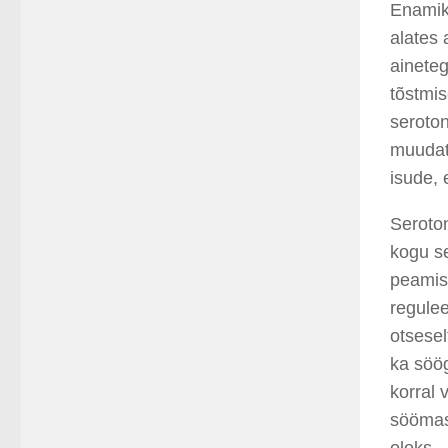
Enamik
alates
ainete
tõstmi
seroton
muu
da
isude, 
Seroto
kogu s
peamis
regulee
otsesel
ka söög
korral
sööma