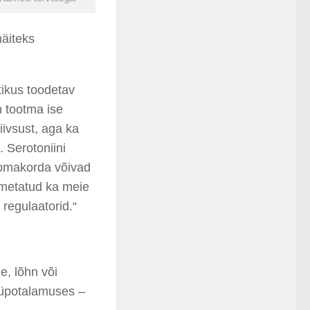
näiteks
tikus toodetav
m tootma ise
iivsust, aga ka
. Serotoniini
 omakorda võivad
imetatud ka meie
regulaatorid.“
e, lõhn või
üpotalamuses
–