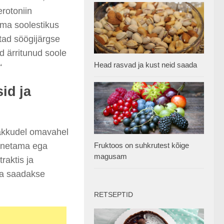
rotoniin
lima soolestikus
tad söögijärgse
d ärritunud soole
Head rasvad ja kust neid saada
“
id ja
irakkudel omavahel
nnetama ega
Fruktoos on suhkrutest kõige
magusam
raktis ja
da saadakse
RETSEPTID