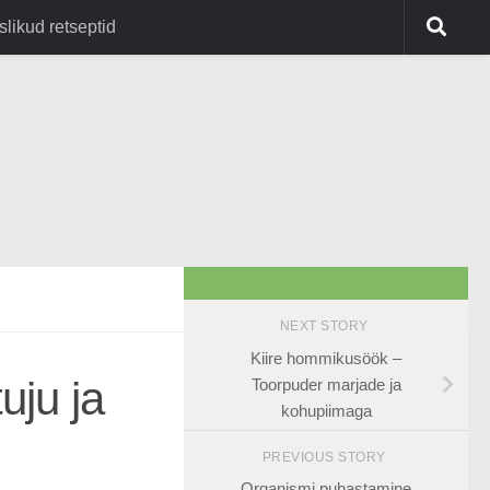
slikud retseptid
NEXT STORY
Kiire hommikusöök –
uju ja
Toorpuder marjade ja
kohupiimaga
PREVIOUS STORY
Organismi puhastamine