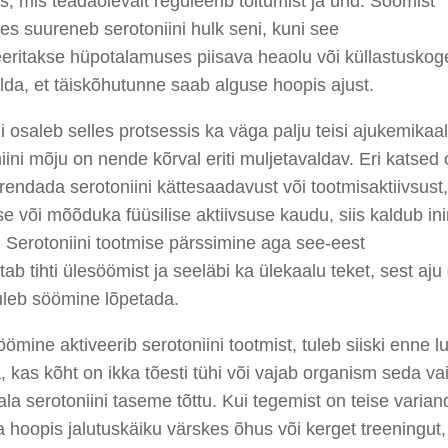
s, mis teadaolevalt reguleerib toitumist ja und. Söömist
des
suureneb
serotoniin
i hulk
seni
, kuni see
eeritakse
hüpotalamuses
piisava heaolu või küllastusk
lda, et täiskõhutunne saab alguse hoopis ajust.
i osaleb
selles protsessis ka
väga palju teisi ajukemikaal
iini mõju on nende kõrval
eriti muljetavaldav
. Eri katsed
rendada serotoniini kättesaadavust või tootmisaktiivsust
,
se või mõõduka füüsilise aktiivsuse
kaudu
, siis kaldub 
.
Serotoniini tootmise pärssimine aga see-eest
stab
tihti
ülesöömist
ja
seeläbi ka ülekaalu teket, sest aju e
ule
b
söömine lõpetada.
öömine aktiveerib serotoniini tootmist, tuleb siiski enne l
 kas kõht on ikka tõesti tühi või vajab organism seda va
ala
serotoniini tase
me tõttu
. Kui tegemist on teise variand
a hoopis
jalutuskäiku
värskes õhus või kerget treeningut