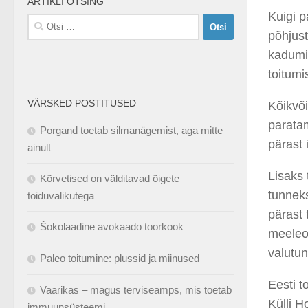
ARTIKLI OTSING
Kuigi
p
Otsi:
põhjus
kadum
toitum
VÄRSKED POSTITUSED
K
õikvõ
paratam
Porgand toetab silmanägemist, aga mitte
pärast
ainult
Lisaks
Kõrvetised on välditavad õigete
tunnek
toiduvalikutega
pärast 
Šokolaadine avokaado toorkook
meeleol
valutu
Paleo toitumine: plussid ja miinused
Eesti t
Vaarikas – magus terviseamps, mis toetab
Külli
Ho
immuunsüsteemi