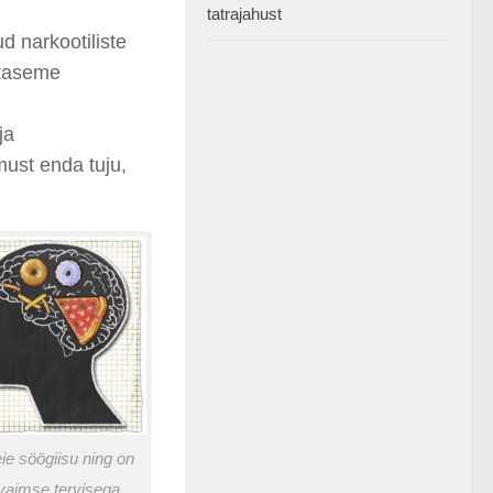
tatrajahust
d narkootiliste
 taseme
ja
imust enda tuju,
ie söögiisu ning on
vaimse tervisega