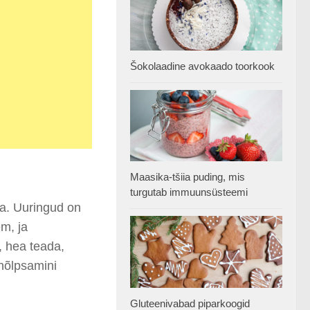
Šokolaadine avokaado toorkook
Maasika-tšiia puding, mis
turgutab immuunsüsteemi
ga. Uuringud on
em, ja
, hea teada,
 hõlpsamini
Gluteenivabad piparkoogid