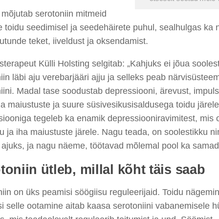
i
mõjutab
serotoniin
mitmeid
 toidu seedimisel ja seedehäirete puhul, sealhulgas ka 
hutunde
teket
, iiveldust ja oksendamist.
sterapeut Külli
Holsting
selgitab
: „Kahjuks ei jõua sooles
iin läbi aju
verebarjääri ajju ja selleks peab närvisüstee
iini. Madal tase soodustab depressiooni, ärevust, impuls
ha maiustuste ja suure süsivesikusisaldusega toid
u
järele
tsiooniga
tegele
b
ka enamik depressiooniravimitest, mis
su ja iha maiustuste järele. Nagu teada
,
on soolestikku n
 ajuks
,
ja nagu näeme
,
töötavad mõlemal pool ka samad 
toniin ütleb, millal kõht täis saab
niin on
üks peamisi söögiisu
reguleerijaid
. Toidu nägemin
si selle ootamine
aitab kaasa
serotoniini vabanemise
le
h