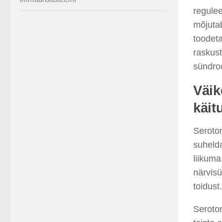
regulee
mõjuta
toodeta
raskust
sündroo
Väik
käit
Seroton
suheld
liikuma
närvis
toidust.
S
eroto