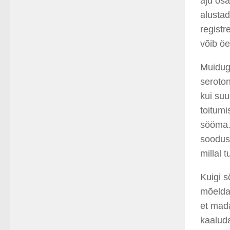
aju osa
alusta
registr
võib öe
Muidug
seroton
kui suu
toitumi
sööma
soodu
millal
t
Kuigi s
mõelda,
et
mad
kaalud