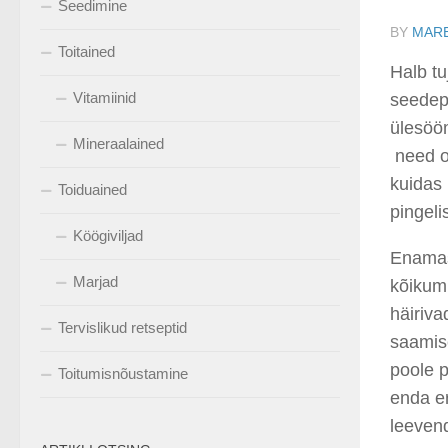
Seedimine
BY
MARE
Toitained
Halb tu
Vitamiinid
seedep
ülesööm
Mineraalained
need o
kuidas
Toiduained
pingeli
Köögiviljad
Enamas
Marjad
kõikum
häiriva
Tervislikud retseptid
saamise
poole
Toitumisnõustamine
enda e
leeve