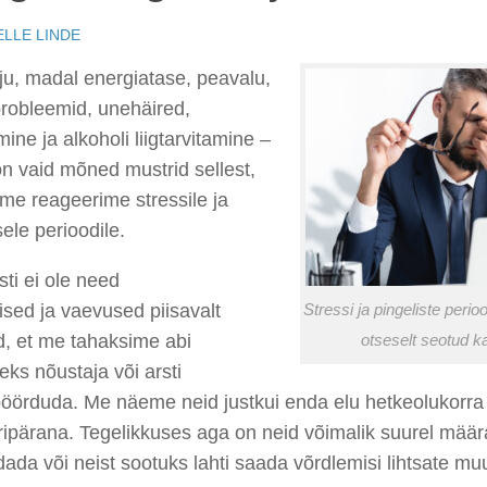
LLE LINDE
ju, madal energiatase, peavalu,
robleemid, unehäired,
ine ja alkoholi liigtar
v
i
ta
mine
–
n vaid mõned mustrid sellest,
me
reageerime stressile ja
sele perioodile.
ti ei ole need
ised
ja
vaevused piisavalt
Stressi ja pingeliste peri
d, et me
tahaksime
abi
otseselt seotud k
ks nõustaja või arsti
pöörduda
. Me näeme neid justkui enda elu hetkeolukorra
ripärana. Tegelikkuses
aga
on neid võimalik suurel määr
ndada
või
neist
sootuks
lahti saada
võrdlemisi lihtsate mu