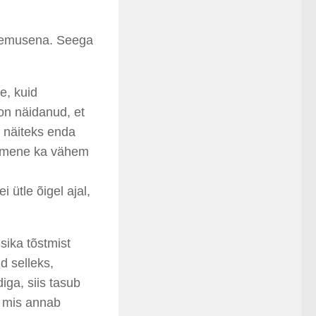
ogemusena. Seega
e, kuid
 on näidanud, et
näiteks enda
inimene ka vähem
i ütle õigel ajal,
usika tõstmist
id
selleks,
iga, siis tasub
, mis annab