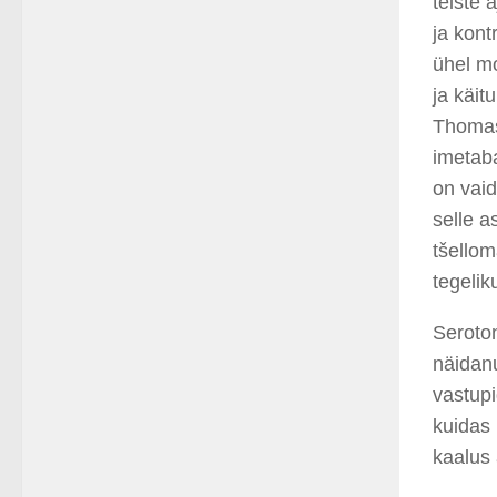
teiste
a
ja kont
ühel mo
ja käit
Thom
imetaba
on vaid
selle a
tšellom
tegelik
Seroton
näidanu
vastupi
kuidas 
kaalus 