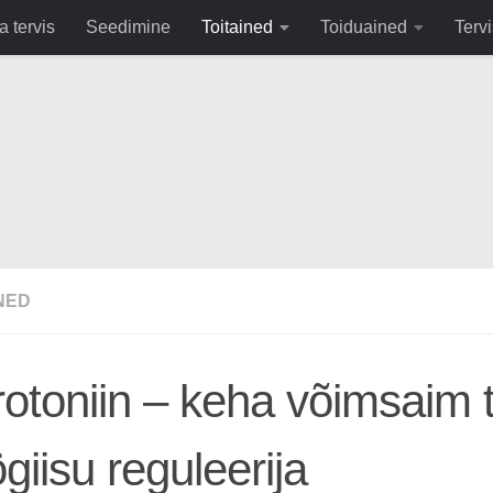
fa0
a tervis
Seedimine
Toitained
Toiduained
Tervi
NED
otoniin – keha võimsaim t
giisu reguleerija