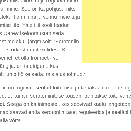
jukemikaalide
mõju reguleerimine
rollimine. See on ka põhjus, miks
lekulil on nii palju võimu meie tuju
umise üle.
Yale’i
ü
likooli teadur
as
Carew
iseloomustab seda
st molekuli järgmiselt: “Serotoniin
 üks orkestri molekulidest. Kuid
semel, et olla trompeti- või
ängija, on ta
dirigent
, kes
ult
juhib
kõike seda, mis
ajus toimu
b
.”
iin on tugevalt seotud toitumise ja kehakaalu muutuste
d, et kui aju serotoniinitase tõuseb, tarbitakse toitu väh
di.
Seega on ka inimestel, kes soovivad kaalu langetada
nad saavad enda serotoniinitaset reguleerida ja seeläbi
alla võtta.