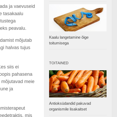
a
d
a
ja
vaevuseid
e
tasakaalu
utustega
teks
peavalu.
Kaalu langetamine õige
ndami
st mõjutab
toitumisega
gi halvas tujus
TOITAINED
es siis ei
hoopis pahasena
od mõjutavad meie
 une ja
Antioksüdandid pakuvad
tumisterapeut
organismile lisakaitset
edetraktis, mis