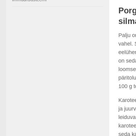
Porg
silm
Palju 
vahel. 
eelühen
on seda
loomset
päritol
100 g t
Karote
ja juur
leiduva
karotee
seda k