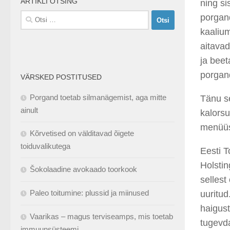
ARTIKLI OTSING
ning si
Otsi:
porgand
kaalium
aitavad
ja beet
porgan
VÄRSKED POSTITUSED
Porgand toetab silmanägemist, aga mitte
Tänu se
ainult
kalors
menüüs
Kõrvetised on välditavad õigete
toiduvalikutega
Eesti T
Holstin
Šokolaadine avokaado toorkook
sellest
Paleo toitumine: plussid ja miinused
uuritud
haigus
Vaarikas – magus terviseamps, mis toetab
tugevd
immuunsüsteemi