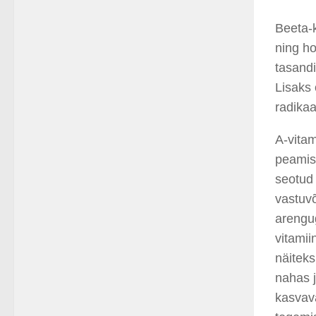
Beeta-
ning ho
tasandi
Lisaks 
radika
A-vitam
peamis
seotud
vastuvõ
arengu
vitamii
näitek
nahas j
kasvava