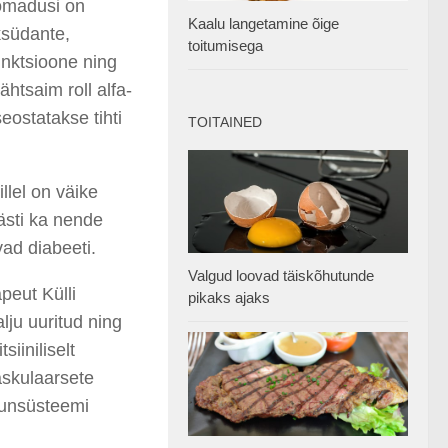
 omadusi on
Kaalu langetamine õige
ksüdante,
toitumisega
unktsioone ning
ähtsaim roll alfa-
eostatakse tihti
TOITAINED
llel on väike
ästi ka nende
ad diabeeti.
Valgud loovad täiskõhutunde
peut Külli
pikaks ajaks
lju uuritud ning
iiniliselt
vaskulaarsete
uunsüsteemi