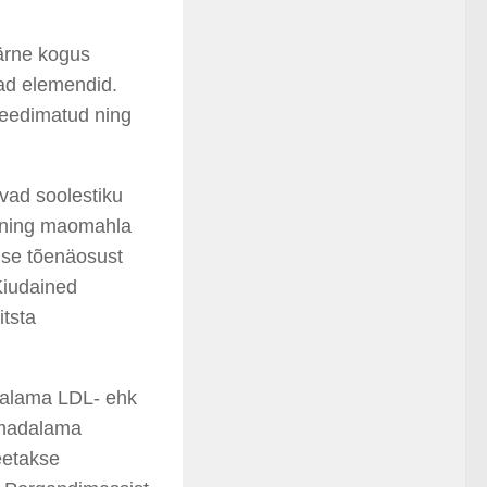
äärne kogus
ad elemendid.
seedimatud ning
ivad soolestiku
t ning maomahla
ise tõenäosust
Kiudained
itsta
dalama LDL- ehk
 madalama
eetakse