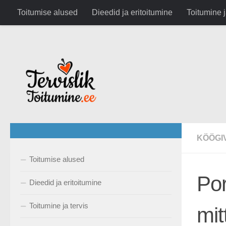
google.com, pub-6282630743791891, DIRECT, f08c47fec0942
Toitumise alused
Dieedid ja eritoitumine
Toitumine j
Skip to content
KÖÖGI
Toitumise alused
Por
Dieedid ja eritoitumine
Toitumine ja tervis
mit