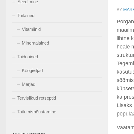
Seedimine
BY
MARE
Toitained
Porgan
Vitamiinid
maailma
lihtne 
Mineraalained
heale 
struktu
Toiduained
Tegemis
Köögiviljad
kasutus
söömise
Marjad
küpsetat
ka pres
Tervislikud retseptid
Lisaks
Toitumisnõustamine
populaa
Vaatam