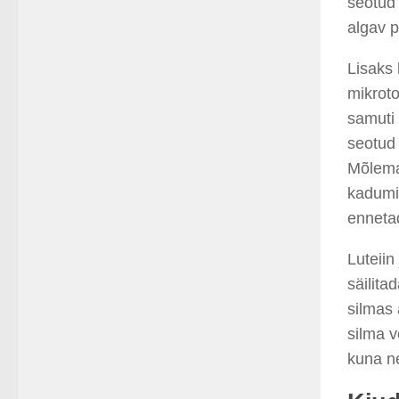
seotud
algav p
Lisaks 
mikroto
samuti 
seotud 
Mõlema
kadumi
ennetad
Luteiin
säilita
silmas 
silma v
kuna n