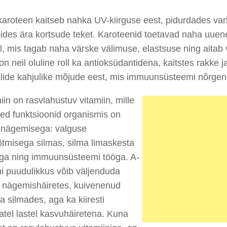
karoteen kaitseb nahka UV-kiirguse eest, pidurdades v
ides ära kortsude teket. Karoteenid toetavad naha uuen
l, mis tagab naha värske välimuse, elastsuse ning aitab v
on neil oluline roll ka antioksüdantidena, kaitstes rakke
alide kahjulike mõjude eest, mis immuunsüsteemi nõrge
iin on rasvlahustuv vitamiin, mille
ed funktsioonid organismis on
 nägemisega: valguse
tmisega silmas, silma limaskesta
ga ning immuunsüsteemi tööga. A-
ni puudulikkus võib väljenduda
s nägemishäiretes, kuivenenud
a silmades, aga ka kiiresti
tel lastel kasvuhäiretena. Kuna