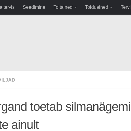
fa0
a tervis
Seedimine
Toitained
Toiduained
Tervi
VILJAD
gand toetab silmanägemi
te ainult