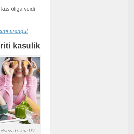
kas õliga veidi
ismi arengut
iti kasulik
aitsevad silma UV-