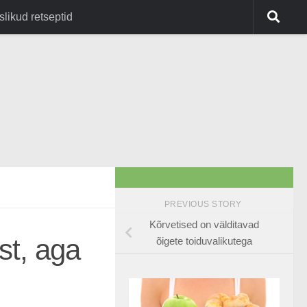
slikud retseptid
PREVIOUS STORY
Kõrvetised on välditavad
st, aga
õigete toiduvalikutega