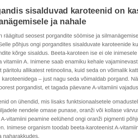
andis sisalduvad karoteenid on ka
anägemisele ja nahale
on räägitud seosest porgandite söömise ja silmanägemis
Selle põhjus ongi porgandites sisalduvate karoteenide ku
dite kõrge sisaldus. Beeta-karoteen ise ei ole inimesele v
 vitamiin A. Inimene saab enamiku kehale vajaminevast 
 päritolu allikatest retinoolina, kuid seda on võimalik kat
u karoteenidega – just nagu seda võimaldab porgand. Näi
oorest porgandist, et tagada päevane A-vitamiini vajadus
enid on ühendid, mis lisaks funktsionaalsetele omadust
viljadele nendele omase punase, oranži või kollase värv
 A-vitamiini peamine eelühend ongi oranži pigmenti põhj
n. Inimese organism toodab beeta-karoteenist A-vitamiini
a naharakkudes.