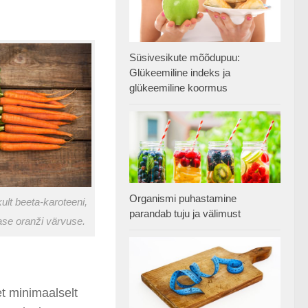
Süsivesikute mõõdupuu:
Glükeemiline indeks ja
glükeemiline koormus
Organismi puhastamine
ult beeta-karoteeni,
parandab tuju ja välimust
ase oranži värvuse.
t minimaalselt