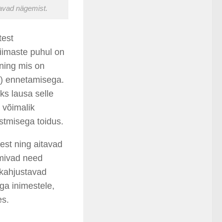
tavad nägemist.
test
Viimaste puhul on
 ning mis on
e) ennetamisega.
s lausa selle
 võimalik
stmisega toidus.
eest ning aitavad
imivad need
 kahjustavad
ega inimestele,
es.