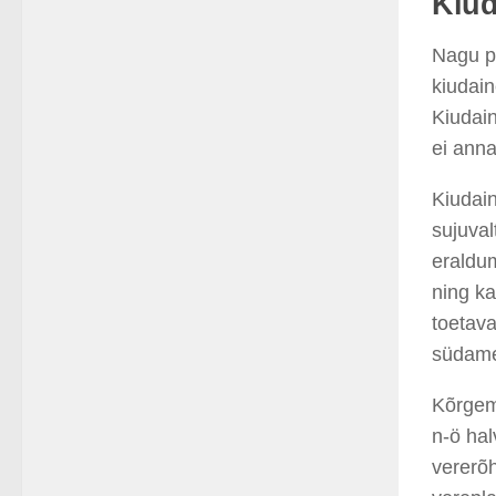
Kiud
Nagu pa
kiudai
Kiudai
ei anna
Kiudain
sujuval
eraldu
ning ka
toetava
südame
Kõrgem
n-ö ha
vererõh