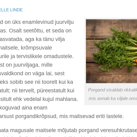
LLE LINDE
d on üks enamlevinud juurvilju
s. Osalt seetõttu, et seda on
kasvatada, aga ka tänu vilja
maitsele, krõmpsuvale
urile ja tervislikele omadustele.
t on juurviljaga, mille
valdkond on väga lai, sest
ks sobib see nii toorelt kui ka
ult; nii tervelt, püreestatult kui
Porgand sisaldab rikkalik
sitult ehk vedelal kujul mahlana.
mis annab ka viljale om
 koguvad aina enam
rsust porgandikrõpsud, mis maitsevad eriti lastele.
ata magusale maitsele mõjutab porgand veresuhkrutase