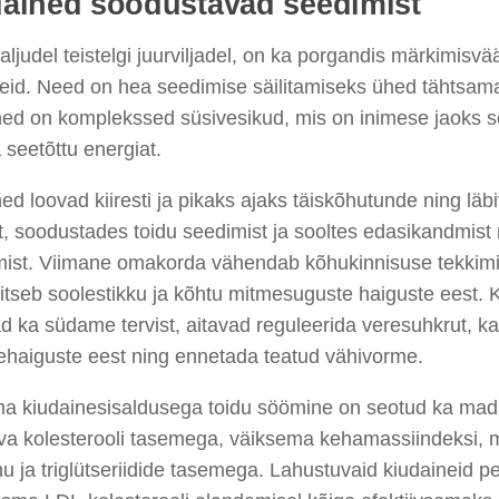
ained soodustavad seedimist
ljudel teistelgi juurviljadel, on ka porgandis märkimisv
neid. Need on hea seedimise säilitamiseks ühed tähtsam
ned on komplekssed süsivesikud, mis on inimese jaoks 
 seetõttu energiat.
ed loovad kiiresti ja pikaks ajaks täiskõhutunde ning läb
t, soodustades toidu seedimist ja sooltes edasikandmis
mist. Viimane omakorda vähendab kõhukinnisuse tekkim
itseb soolestikku ja kõhtu mitmesuguste haiguste eest. 
d ka südame tervist, aitavad reguleerida veresuhkrut, ka
haiguste eest ning ennetada teatud vähivorme.
a kiudainesisaldusega toidu söömine on seotud ka ma
lva kolesterooli tasemega, väiksema kehamassiindeksi,
u ja triglütseriidide tasemega. Lahustuvaid kiudaineid p