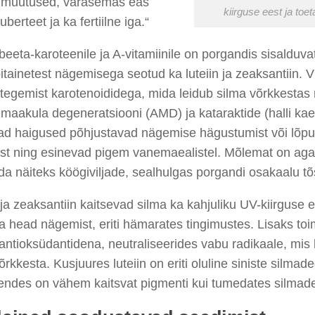
 muutused, varasemas eas
kiirguse eest ja toe
uberteet ja ka fertiilne iga.“
beeta-karoteenile ja A-vitamiinile on porgandis sisalduva
itainetest nägemisega seotud ka luteiin ja zeaksantiin. 
tegemist karotenoididega, mida leidub silma võrkkestas
maakula degeneratsiooni (AMD) ja kataraktide (halli ka
d haigused põhjustavad nägemise hägustumist või lõpuk
st ning esinevad pigem vanemaealistel. Mõlemat on aga
a näiteks köögiviljade, sealhulgas porgandi osakaalu tõ
 ja zeaksantiin kaitsevad silma ka kahjuliku UV-kiirguse 
da head nägemist, eriti hämarates tingimustes. Lisaks to
antioksüdantidena, neutraliseerides vabu radikaale, mis
õrkkesta. Kusjuures luteiin on eriti oluline siniste silmad
endes on vähem kaitsvat pigmenti kui tumedates silmad