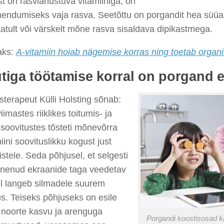
t on rasvlahustuva vitamiiniga, on
mendumiseks vaja rasva. Seetõttu on porgandit hea süüa 
tult või värskelt mõne rasva sisaldava dipikastmega.
aks:
A-vitamiin hoiab nägemise korras ning toetab organ
tiga töötamise korral on porgand er
sterapeut Külli Holsting sõnab:
iimastes riiklikes toitumis- ja
ssoovitustes tõsteti mõnevõrra
iini soovituslikku kogust just
istele. Seda põhjusel, et selgesti
enenud ekraanide taga veedetav
il langeb silmadele suurem
s. Teiseks põhjuseks on esile
 noorte kasvu ja arenguga
Porgandi koostisosad k