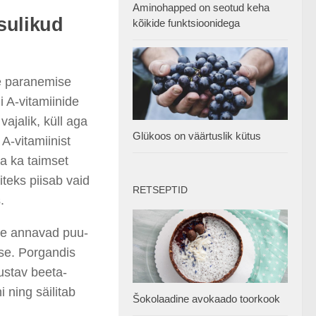
Aminohapped on seotud keha
sulikud
kõikide funktsioonidega
e paranemise
i A-vitamiinide
ajalik, küll aga
Glükoos on väärtuslik kütus
A-vitamiinist
ta ka taimset
teks piisab vaid
RETSEPTID
.
ele annavad puu-
use. Porgandis
ustav beeta-
 ning säilitab
Šokolaadine avokaado toorkook