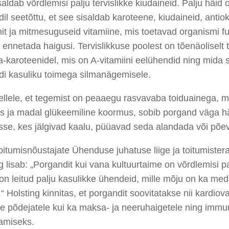
saldab võrdlemisi palju tervislikke kiudaineid. Palju häid
il seetõttu, et see sisaldab karoteene, kiudaineid, antio
it ja mitmesuguseid vitamiine, mis toetavad organismi f
 ennetada haigusi. Tervislikkuse poolest on tõenäoliselt t
a-karoteenidel, mis on A-vitamiini eelühendid ning mida s
di kasuliku toimega silmanägemisele.
llele, et tegemist on peaaegu rasvavaba toiduainega, mi
us ja madal glükeemiline koormus, sobib porgand väga h
se, kes jälgivad kaalu, püüavad seda alandada või põev
oitumisnõustajate Ühenduse juhatuse liige ja toitumistera
g lisab: „Porgandit kui vana kultuurtaime on võrdlemisi pa
 on leitud palju kasulikke ühendeid, mille mõju on ka medits
.“ Holsting kinnitas, et porgandit soovitatakse nii kardio
te põdejatele kui ka maksa- ja neeruhaigetele ning imm
amiseks.