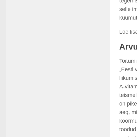
tegemis
selle i
kuumuta
Loe lis
Arvu
Toitumi
„Eesti v
liikumi
A-vitam
teismel
on pik
aeg, m
koormu
toodud