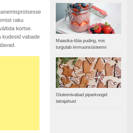
ananemisprotsesse
emist raku
ältida kortse.
 ja kudesid vabade
Maasika-tšiia puding, mis
ndavad.
turgutab immuunsüsteemi
Gluteenivabad piparkoogid
tatrajahust