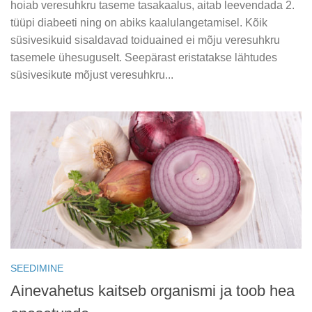
hoiab veresuhkru taseme tasakaalus, aitab leevendada 2.
tüüpi diabeeti ning on abiks kaalulangetamisel. Kõik
süsivesikuid sisaldavad toiduained ei mõju veresuhkru
tasemele ühesuguselt. Seepärast eristatakse lähtudes
süsivesikute mõjust veresuhkru...
SEEDIMINE
Ainevahetus kaitseb organismi ja toob hea