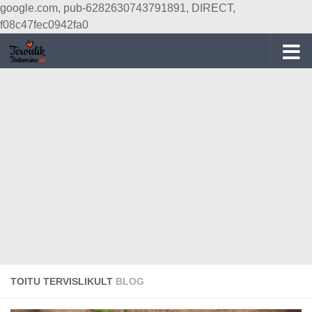
google.com, pub-6282630743791891, DIRECT,
Skip to content
f08c47fec0942fa0
TOITU TERVISLIKULT
BLOG