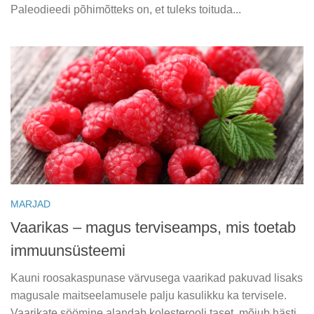
Paleodieedi põhimõtteks on, et tuleks toituda...
MARJAD
Vaarikas – magus terviseamps, mis toetab
immuunsüsteemi
Kauni roosakaspunase värvusega vaarikad pakuvad lisaks
magusale maitseelamusele palju kasulikku ka tervisele.
Vaarikate söömine alandab kolesterooli taset, mõjub hästi