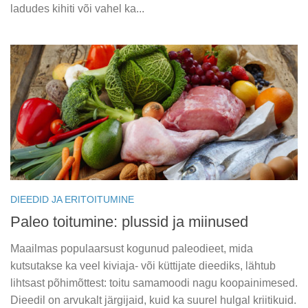
ladudes kihiti või vahel ka...
DIEEDID JA ERITOITUMINE
Paleo toitumine: plussid ja miinused
Maailmas populaarsust kogunud paleodieet, mida
kutsutakse ka veel kiviaja- või küttijate dieediks, lähtub
lihtsast põhimõttest: toitu samamoodi nagu koopainimesed.
Dieedil on arvukalt järgijaid, kuid ka suurel hulgal kriitikuid.