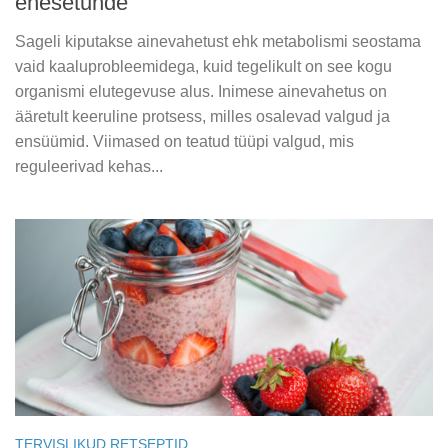
enesetunde
Sageli kiputakse ainevahetust ehk metabolismi seostama
vaid kaaluprobleemidega, kuid tegelikult on see kogu
organismi elutegevuse alus. Inimese ainevahetus on
ääretult keeruline protsess, milles osalevad valgud ja
ensüümid. Viimased on teatud tüüpi valgud, mis
reguleerivad kehas...
TERVISLIKUD RETSEPTID