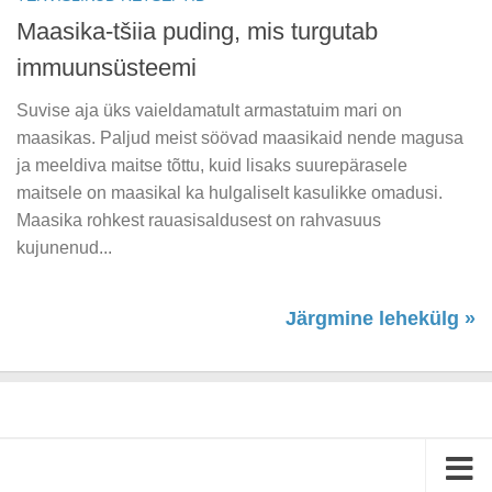
Maasika-tšiia puding, mis turgutab
immuunsüsteemi
Suvise aja üks vaieldamatult armastatuim mari on
maasikas. Paljud meist söövad maasikaid nende magusa
ja meeldiva maitse tõttu, kuid lisaks suurepärasele
maitsele on maasikal ka hulgaliselt kasulikke omadusi.
Maasika rohkest rauasisaldusest on rahvasuus
kujunenud...
Järgmine lehekülg »