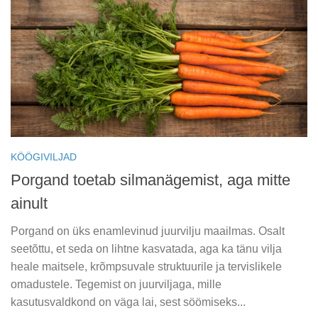
KÖÖGIVILJAD
Porgand toetab silmanägemist, aga mitte
ainult
Porgand on üks enamlevinud juurvilju maailmas. Osalt
seetõttu, et seda on lihtne kasvatada, aga ka tänu vilja
heale maitsele, krõmpsuvale struktuurile ja tervislikele
omadustele. Tegemist on juurviljaga, mille
kasutusvaldkond on väga lai, sest söömiseks...