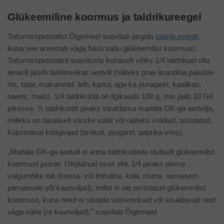
Glükeemiline koormus ja taldrikureegel
Toitumisspetsialist Õigemeel soovitab järgida
taldrikureeglit
,
kuna see arvestab väga hästi toidu glükeemilist koormust.
Toitumisspetsialisti soovituste kohaselt võiks 1/4 taldrikust olla
teravili ja/või tärkliserikas aedvili (näiteks prae lisandina pakutav
riis, tatar, makaronid, leib, kartul, aga ka punapeet, kaalikas,
naeris, mais). 1/4 taldrikutäit on ligikaudu 100 g, mis jääb 10 GK
piiresse. ½ taldrikutäit peaks sisaldama madala GK-ga aedvilja,
milleks on tavaliselt värske salat või näiteks vokitud, aurutatud,
küpsetatud köögivijad (brokoli, porgand, paprika vms).
„Madala GK-ga aedvili ei anna taldrikutäiele oluliselt glükeemilist
koormust juurde. Ülejäänud osas ehk 1/4 peaks olema
valgurohke toit (looma- või linnuliha, kala, muna, rasvasem
piimatoode või kaunviljad), millel ei ole omistatud glükeemilist
koormust, kuna need ei sisalda süsivesikuid või sisaldavad neid
väga vähe (nt kaunviljad),” soovitab Õigemeel.