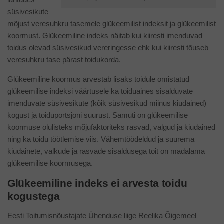
süsivesikute
mõjust veresuhkru tasemele glükeemilist indeksit ja glükeemilist
koormust. Glükeemiline indeks näitab kui kiiresti imenduvad
toidus olevad süsivesikud vereringesse ehk kui kiiresti tõuseb
veresuhkru tase pärast toidukorda.
Glükeemiline koormus arvestab lisaks toidule omistatud
glükeemilise indeksi väärtusele ka toiduaines sisalduvate
imenduvate süsivesikute (kõik süsivesikud miinus kiudained)
kogust ja toiduportsjoni suurust. Samuti on glükeemilise
koormuse olulisteks mõjufaktoriteks rasvad, valgud ja kiudained
ning ka toidu töötlemise viis. Vähemtöödeldud ja suurema
kiudainete, valkude ja rasvade sisaldusega toit on madalama
glükeemilise koormusega.
Gl
ükeemiline indeks
ei arvesta toidu
kogustega
Eesti Toitumisnõustajate Ühenduse liige Reelika Õigemeel