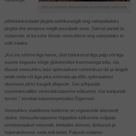
Pirn on madala glükeemilise koormusega vahepala.
põhitoidukordadel järgida taldrikureeglit ning vahepaladeks
järgida ühe peopesa reeglit puuviljade osas. Samuti paneb ta
südamele, et ka kohv tõstab veresuhkrut ning vahepalaks ei
sobi saiake.
„Kui me sööme liiga harva, ühel toidukorral liiga palju või liiga
suures koguses kõrge glükeemilise koormusega toitu, siis
tõuseb veresuhkru tase optimaalsest vahemikust üle ja langeb
peale seda või liiga pika söömata aja tõttu optimaalsest
alumisest piirist kaugelt allapoole. See põhjustab
suureintervallilisi veresuhkrutaseme kõikumisi, mis kahjustab
tervist ,” kinnitab toitumisspetsialist Õigemeel.
Veresuhkru stabiilsena hoidmine on organismile äärmiselt
oluline. Veresuhkrutaseme hüppeline kõikumine mõjutab
emotsionaalset seisundit, tekitades ärevust, ärrituvust ja
hüperaktiivsust, seda eriti lastel. Paljusid südame-