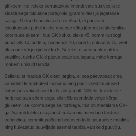
glükeemiline indeks korrutatakse imenduvate süsivesikute
sisaldusega toiduaine portsjonis (grammides) ja jagatakse
sajaga. Üldised soovitused on sellised, et päevaste
toidukoguste puhul tuleks arvesse võtta järgmist glükeemilise
koormuse skeemi, kus GK kokku oleks 45: hommikusöögi
puhul GK 10, oode 5, lõunasöök 10, oode 5, õhtusöök 10, veel
üks oode või joogid kokku 5. Selleks, et veresuhkur oleks
stabiilne, tuleks GK-d päeva peale ära jagada, mitte korraga
rohkem ühikuid tarbida.
Selleks, et madala GK dieeti järgida, ei pea päevapealt oma
vanadest lemmikutest loobuma ning positiivsed muutused
toitumises võivad aset leida järk-järgult. Näiteks kui ollakse
harjunud saia söömisega, siis võib asendada valge kõrge
glükeemilise koormusega sai tortillaga, mis on madalama GK-
ga. Samuti tuleks nisujahust makaronid asendada täistera
variandiga, hommikusöögihelbed asendada naturaalse müsliga
ning kuivatatud puuviljade asemel tarbida värskeid puuvilju.