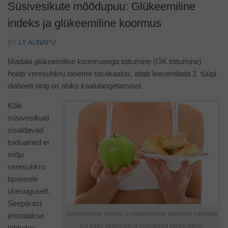
Süsivesikute mõõdupuu: Glükeemiline
indeks ja glükeemiline koormus
BY
LY AUNAPU
Madala glükeemilise koormusega toitumine (GK toitumine)
hoiab veresuhkru taseme tasakaalus, aitab leevendada 2. tüüpi
diabeeti ning on abiks kaalulangetamisel.
Kõik
süsivesikuid
sisaldavad
toiduained ei
mõju
veresuhkru
tasemele
ühesuguselt.
Seepärast
Glükeemiline indeks ja glükeemiline koormus näitavad
eristatakse
kui palju süsivesikud mõjutavad veresuhkrut.
lähtudes