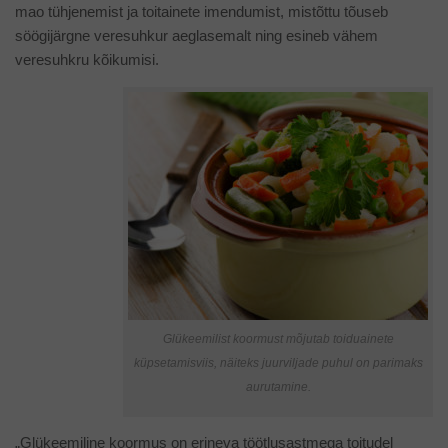
mao tühjenemist ja toitainete imendumist, mistõttu tõuseb
söögijärgne veresuhkur aeglasemalt ning esineb vähem
veresuhkru kõikumisi.
Glükeemilist koormust mõjutab toiduainete
küpsetamisviis, näiteks juurviljade puhul on parimaks
aurutamine.
„Glükeemiline koormus on erineva töötlusastmega toitudel