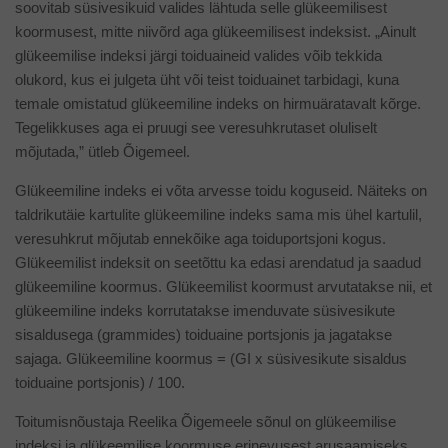
soovitab süsivesikuid valides lähtuda selle glükeemilisest
koormusest, mitte niivõrd aga glükeemilisest indeksist. „Ainult
glükeemilise indeksi järgi toiduaineid valides võib tekkida
olukord, kus ei julgeta üht või teist toiduainet tarbidagi, kuna
temale omistatud glükeemiline indeks on hirmuäratavalt kõrge.
Tegelikkuses aga ei pruugi see veresuhkrutaset oluliselt
mõjutada,” ütleb Õigemeel.
Glükeemiline indeks ei võta arvesse toidu koguseid. Näiteks on
taldrikutäie kartulite glükeemiline indeks sama mis ühel kartulil,
veresuhkrut mõjutab ennekõike aga toiduportsjoni kogus.
Glükeemilist indeksit on seetõttu ka edasi arendatud ja saadud
glükeemiline koormus. Glükeemilist koormust arvutatakse nii, et
glükeemiline indeks korrutatakse imenduvate süsivesikute
sisaldusega (grammides) toiduaine portsjonis ja jagatakse
sajaga. Glükeemiline koormus = (GI x süsivesikute sisaldus
toiduaine portsjonis) / 100.
Toitumisnõustaja Reelika Õigemeele sõnul on glükeemilise
indeksi ja glükeemilise koormuse erinevusest arusaamiseks