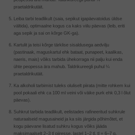
praetaldrikutäit.
Leiba tarbi teadlikult (saia, sepikut igapäevatoidus üldse
vältida), optimaalne kogus ca kaks viilu päevas (leib, eriti
aga sepik ja sai on kõrge GK-ga).
Kartulit ja teisi kõrge tärklise sisaldusega aedvilju
(pastinaak, maguskartul ehk bataat, punapeet, kaalikas,
naeris, mais) võiks tarbida ühekorraga nii palju kui enda
ühte peopessa ära mahub. Taldrikureegli puhul ¼
praetaldrikutäit.
Ka alkoholi tarbimist tuleks oluliselt piirata (mitte rohkem kui
pool pokaali ehk ca 100 ml veini või väike purk ehk 0,3 l õlut
päevas).
Suhkrut tarbida teadlikult, eelistades rafineeritud suhkrule
naturaalseid magusaineid ja ka siis järgida põhimõtet, et
kogu päevane lisatud suhkru kogus võiks jääda
maksimaalselt 2–3 tl piiresse, lastel 1–2 tl, tl = 6–7 g.