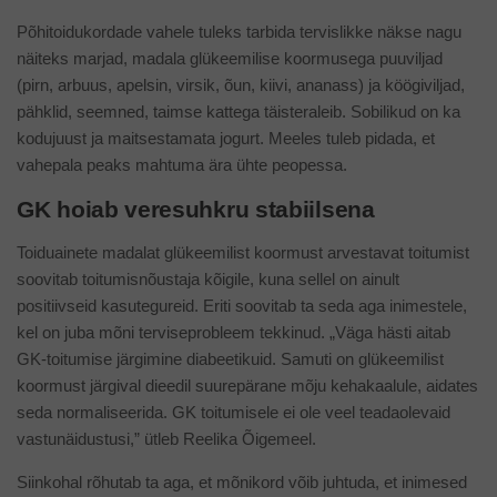
Põhitoidukordade vahele tuleks tarbida tervislikke näkse nagu
näiteks marjad, madala glükeemilise koormusega puuviljad
(pirn, arbuus, apelsin, virsik, õun, kiivi, ananass) ja köögiviljad,
pähklid, seemned, taimse kattega täisteraleib. Sobilikud on ka
kodujuust ja maitsestamata jogurt. Meeles tuleb pidada, et
vahepala peaks mahtuma ära ühte peopessa.
GK hoiab veresuhkru stabiilsena
Toiduainete madalat glükeemilist koormust arvestavat toitumist
soovitab toitumisnõustaja kõigile, kuna sellel on ainult
positiivseid kasutegureid. Eriti soovitab ta seda aga inimestele,
kel on juba mõni terviseprobleem tekkinud. „Väga hästi aitab
GK-toitumise järgimine diabeetikuid. Samuti on glükeemilist
koormust järgival dieedil suurepärane mõju kehakaalule, aidates
seda normaliseerida. GK toitumisele ei ole veel teadaolevaid
vastunäidustusi,” ütleb Reelika Õigemeel.
Siinkohal rõhutab ta aga, et mõnikord võib juhtuda, et inimesed