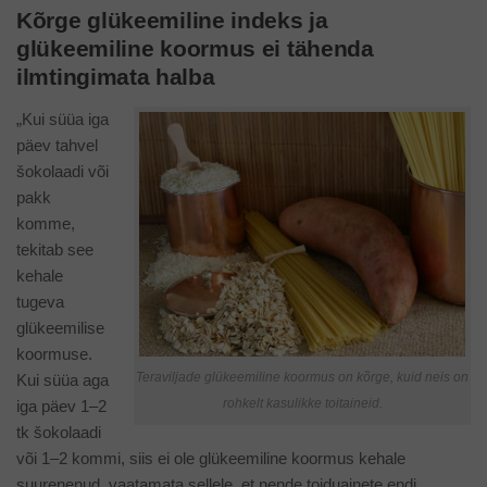
K
õ
rge gl
ükeemiline indeks ja
gl
ükeemiline koormus ei t
ähenda
ilmtingimata halba
„Kui süüa iga
päev tahvel
šokolaadi või
pakk
komme,
tekitab see
kehale
tugeva
glükeemilise
koormuse.
Teraviljade glükeemiline koormus on kõrge, kuid neis on
Kui süüa aga
rohkelt kasulikke toitaineid.
iga päev 1–2
tk šokolaadi
või 1–2 kommi, siis ei ole glükeemiline koormus kehale
suurenenud, vaatamata sellele, et nende toiduainete endi