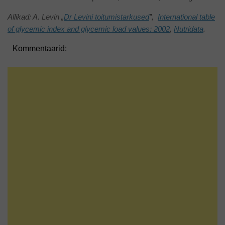
Allikad: A. Levin
„
Dr Levini toitumistarkused
”,
International table
of glycemic index and glycemic load values: 2002
,
Nutridata
.
Kommentaarid: