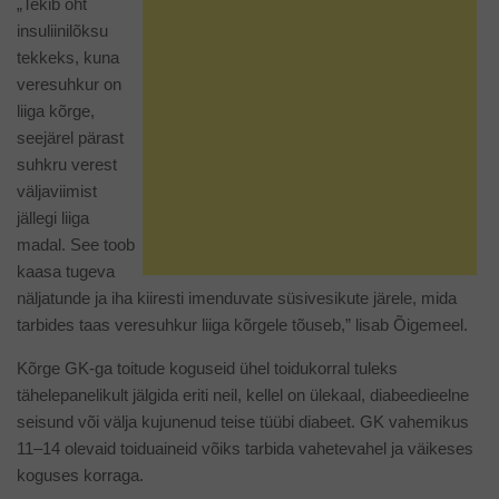
„Tekib oht
insuliinilõksu
tekkeks, kuna
veresuhkur on
liiga kõrge,
seejärel pärast
suhkru verest
väljaviimist
jällegi liiga
madal. See toob
kaasa tugeva
näljatunde ja iha kiiresti imenduvate süsivesikute järele, mida
tarbides taas veresuhkur liiga kõrgele tõuseb,” lisab Õigemeel.
Kõrge GK-ga toitude koguseid ühel toidukorral tuleks
tähelepanelikult jälgida eriti neil, kellel on ülekaal, diabeedieelne
seisund või välja kujunenud teise tüübi diabeet. GK vahemikus
11–14 olevaid toiduaineid võiks tarbida vahetevahel ja väikeses
koguses korraga.