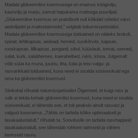
Madala glükeemilise koormusega on enamus köögivilju,
kaunvilju ja marju, samuti hapukama maitsega puuviljad.
„Glükeemiline koormus on praktiliselt null kõikidel rohelist värvi
aedviljadel ja maitsetaimedel,” selgitab toitumisspetsialist.
Madala glükeemilise koormusega toiduained on näiteks brokoli,
spinat, lehtkapsas, aedoad, herned, suvikõrvits, kapsas,
rooskapsas, lillkapsas, porgand, sibul, küüslauk, tomat, seened,
salat, kurk, salatihernes, kaerahelbed, rukis, kinoa. Julgemalt
võib süüa ka muna, juustu, liha, kala ja teisi valgu- ja
rasvarikkaid toiduained, kuna need ei sisalda süsivesikuid ega
oma ka glükeemilist koormust.
Siinkohal rõhutab toitumisspetsialist Õigemeel, et kuigi rasv ja
valk ei tekita kehale glükeemilist koormust, kuna need ei sisalda
süsivesikuid, ei tähenda see, et toit peakski ainult rasvast ja
valgust koosnema. „Tähtis on tarbida kõike optimaalselt ja
tasakaalustatult,” rõhutab ta. Soovituslik on tarbida rasvhappeid
tasakaalustatult, see tähendab rohkem taimseid ja vähem
loomseid rasvu.