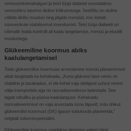
veresoonkonnahaigusi ja teist tüüpi diabeeti seostatakse
veresuhkru taseme äkilise kõikumisega. Seetõttu on oluline
vältida äkilisi muutusi ning jälgida menüüd, mis toetab
süsivesikute stabiilsemat imendumist. Teist tüüpi diabeeti on
võimalik hoida kontrolli all kaalu langetamise, menüü ja elustiili
muutustega.
Gl
ükeemiline koormus abiks
kaalulangetamisel
Toidu glükeemilise koormuse arvestamine menüü planeerimisel
aitab langetada ka kehakaalu. „Kuna glükoosi tase veres on
stabiilne ja tasakaalus, ei ole kehal vaja üleliigset suhrut verest
välja transportida ega nö rasvadepoodesse ladestada. See
tagab rahuliku ja püsiva kaalulanguse. Kehakaalu
normaliseerimisel on vaja arvestada üsna täpselt, mitu ühikut
glükeemilist koormust (GK) igasse toidukorda planeerida,”
selgitab toitumisspetsialist.
Glükeemiline koormus saadakse järgmise valemi järgi: