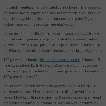
Friikartuli, keedetud kartuli ja kartulipüree glükeemiline koormus
on erinev. Toitumisspetsialist Reelika Õigemeele sõnul tõstavad
kartulipüree ja friikartulid veresuhkrut enam ning on kõrgema
glükeemilise koormusega kui keedetud kartul.
„Need on kõrgema glükeemilise koormusega arvatavasti selle
tõttu, et see on peenestatud ja purustatud kartulimass. Selles
võivad süsivesikud olla juba osaliselt piltlikult öeldes tükeldatud,
mistõttu nad saavad ka kiiremini imenduda,” selgitab Õigemeel.
100 g keedetud kartuli
glükeemiline koormus on 9
, friikartulil 15
ning kartulipüreel 11. Eriti kõrge glükeemilise koormusega on
mikrolaineahjus küpsetatud kartul, mille glükeemiline koormus
100 g portsjonis on 18.
Veidi toorem banaan tõstab vähem veresuhkrut kui täielikult
küpsenud banaan. Pikateraline ja pruun riis tõstavad vähem
veresuhkrut kui väikeseteraline riis. Rasvad, valgud ja erinevad
naturaalsed äädikad (õunaäädikas, veiniäädikas) aeglustavad