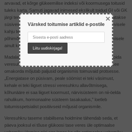
arvavad, et kõrge glükeemilise indeksi või koormusega toitusid
tuleks karta. Samuti jagavad inimesed ekslikult toidud GI või GK
×
järgi tervislikeks ja kahjulikeks ning sellest tulenevalt hakatakse
süsivesikuid täielikult vältima. See omakorda võib aga tervisele
Värsked toitumise artiklid e-postile
kahju tekitada ning ei kuulu tasakaalustatud toitumise
põhimõtete hulka. Süsivesikute teadlikul tarbimisel on tervisele
ainult kasulik mõju.
Madalat glükeemilist koormust arvestav toitumine aitab hoida
veresuhkru taseme stabiilsena kogu päeva jooksul ning see
omakorda mõjutab paljusid organismis toimuvaid protsesse.
„Energiatase on püsivam, peale söömist ei teki väsimust,
kehale ei teki liigset stressi veresuhkru allavõtmisega,
kõhunääre ei saa liigset koormust, närvisüsteem on nii-öelda
rahulikum, hormonaalne süsteem tasakaalus,” loetleb
toitumisspetsialist positiivseid mõjusid organismile.
Veresuhkru taseme stabiilsena hoidmine tähendab seda, et
päeva jooksul ei tõuse glükoosi tase veres üle optimaalse