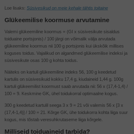
Loe lisaks:
Süsivesikud on meie kehale tähtis toitaine
Glükeemilise koormuse arvutamine
Valemi glükeemiline koormus = (GI x süsivesikute sisaldus
toiduaine portsjonis) / 100 järgi on võimalik välja arvutada
glükeemiline koormus nii 100 g portsjonis kui ükskõik millises
koguses toidus. Vajalikud on algandmed glükeemilise indeksi ja
süsivesikute osas 100 g kohta toidus.
Näiteks on kartuli glükeemiline indeks 56, 100 g keedetud
kartulis on süsivesikuid kokku 17,4 g, kiudaineid 1,44 g. 100g
kartuli glükeemilist koormust saab arvutada nii: 56 x (17,4-1,4) /
100 = 9. Keskmine GK, ühel toidukorral optimaalne kogus.
300 g keedetud kartulil seega 3 x 9 = 21 või valemis 56 x [3 x
(17,4-1,4)] / 100 = 21. Kõrge GK, ühe toidukorra kohta liiga suur
kogus, mis tõstab veresuhkrutaseme liiga kõrgele.
Milliseid toiduaineid tarbida?