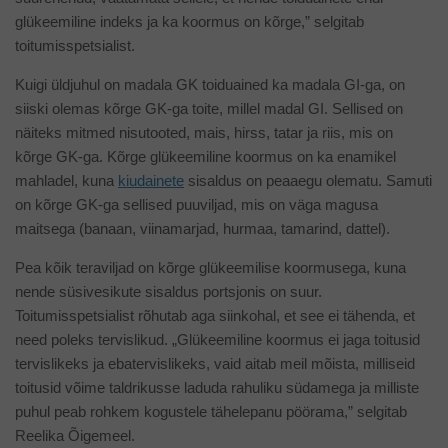
glükeemiline indeks ja ka koormus on kõrge,” selgitab
toitumisspetsialist.
Kuigi üldjuhul on madala GK toiduained ka madala GI-ga, on
siiski olemas kõrge GK-ga toite, millel madal GI. Sellised on
näiteks mitmed nisutooted, mais, hirss, tatar ja riis, mis on
kõrge GK-ga. Kõrge glükeemiline koormus on ka enamikel
mahladel, kuna
kiudainete
sisaldus on peaaegu olematu. Samuti
on kõrge GK-ga sellised puuviljad, mis on väga magusa
maitsega (banaan, viinamarjad, hurmaa, tamarind, dattel).
Pea kõik teraviljad on kõrge glükeemilise koormusega, kuna
nende süsivesikute sisaldus portsjonis on suur.
Toitumisspetsialist rõhutab aga siinkohal, et see ei tähenda, et
need poleks tervislikud. „Glükeemiline koormus ei jaga toitusid
tervislikeks ja ebatervislikeks, vaid aitab meil mõista, milliseid
toitusid võime taldrikusse laduda rahuliku südamega ja milliste
puhul peab rohkem kogustele tähelepanu pöörama,” selgitab
Reelika Õigemeel.