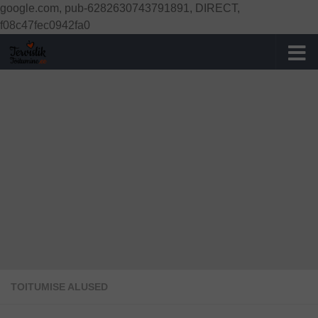
google.com, pub-6282630743791891, DIRECT,
Skip to content
f08c47fec0942fa0
TOITUMISE ALUSED