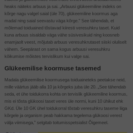
heaks näiteks arbuus ja sai. „Arbuusi glükeemiline indeks on
kõrge nagu valgel saial (üle 70), glükeemiline koormus aga
madal ning saial seevastu väga kõrge.” See tähendab, et
mõlemad toiduained tõstavad kiiresti veresuhkru taset. Kuid
kuna arbuus sisaldab väga vähe süsivesikuid ning koosneb
enamjaolt veest, mõjutab arbuus veresuhkrutaset siiski oluliselt
vähem. Seepärast on sama kogus arbuusi veresuhkru
kõikumise mõistes tervislikum kui valge sai.
Gl
ükeemilise koormuse tasemed
Madala glükeemilise koormusega toiduaineteks peetakse neid,
mille väärtus jääb alla 10 ja kõrgeks juba üle 20. „See tähendab
seda, et ühe toidukorra kohta on tervislik glükeemiline koormus,
mis ei tõsta glükoosi taset veres üle normi, kuni 10 ühikut ehk
GKd. Üle 10 GK ühel toidukorral tõstab veresuhkru taseme liiga
kõrgele ja organism peab hakkama tegelema glükoosi verest
välja viimisega,” selgitab toitumisspetsialist Õigemeel.