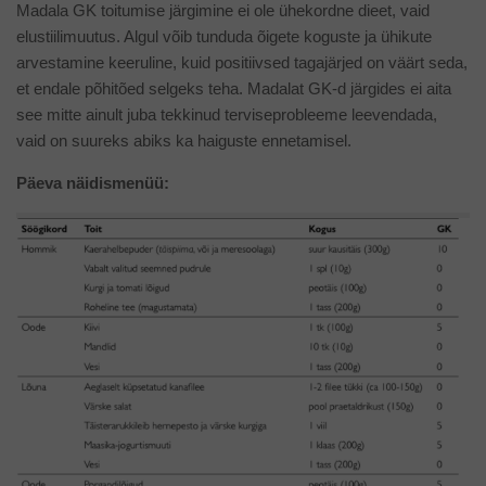
Madala GK toitumise järgimine ei ole ühekordne dieet, vaid
elustiilimuutus. Algul võib tunduda õigete koguste ja ühikute
arvestamine keeruline, kuid positiivsed tagajärjed on väärt seda,
et endale põhitõed selgeks teha. Madalat GK-d järgides ei aita
see mitte ainult juba tekkinud terviseprobleeme leevendada,
vaid on suureks abiks ka haiguste ennetamisel.
Päeva näidismenüü: