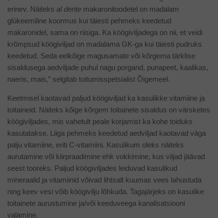
erinev. Näiteks
al dente
makaronitoodetel on madalam
glükeemiline koormus kui täiesti pehmeks keedetud
makaronidel, sama on riisiga. Ka köögiviljadega on nii, et veidi
krõmpsud köögiviljad on madalama GK-ga kui täiesti pudruks
keedetud. Seda eelkõige magusamate või kõrgema tärklise
sisaldusega aedviljade puhul nagu porgand, punapeet, kaalikas,
naeris, mais,” selgitab toitumisspetsialist Õigemeel.
Keetmisel kaotavad paljud köögiviljad ka kasulikke vitamiine ja
toitaineid. Näiteks kõige kõrgem toitainete sisaldus on värsketes
köögiviljades, mis vahetult peale korjamist ka kohe toiduks
kasutatakse. Liiga pehmeks keedetud aedviljad kaotavad väga
palju vitamiine, eriti C-vitamiini. Kasulikum oleks näiteks
aurutamine või kiirpraadimine ehk vokkimine, kus viljad jäävad
seest tooreks. Paljud köögiviljades leiduvad kasulikud
mineraalid ja vitamiinid võivad lihtsalt kuumas vees lahustuda
ning keev vesi võib köögivilju lõhkuda. Tagajärjeks on kasulike
toitainete aurustumine ja/või keeduveega kanalisatsiooni
valamine.