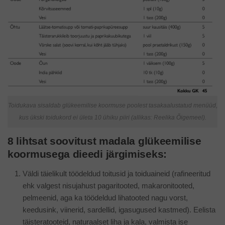
Toidukava sisaldab glükeemilise koormuse poolest tasakaalustatud menüüd,
kus ükski toidukord ei ületa 10 ühiku piiri (allikas: Reelika Õigemeel).
8 lihtsat soovitust madala glükeemilise
koormusega dieedi järgimiseks:
Väldi täielikult töödeldud toitusid ja toiduaineid (rafineeritud
ehk valgest nisujahust pagaritooted, makaronitooted,
pelmeenid, aga ka töödeldud lihatooted nagu vorst,
keedusink, viinerid, sardellid, igasugused kastmed). Eelista
täisteratooteid, naturaalset liha ja kala, valmista ise