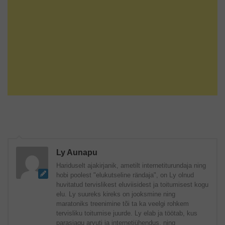
Ly Aunapu
Hariduselt ajakirjanik, ametilt internetiturundaja ning
hobi poolest "elukutseline rändaja", on Ly olnud
huvitatud tervislikest eluviisidest ja toitumisest kogu
elu. Ly suureks kireks on jooksmine ning
maratoniks treenimine tõi ta ka veelgi rohkem
tervisliku toitumise juurde. Ly elab ja töötab, kus
parasjagu arvuti ja internetiühendus, ning