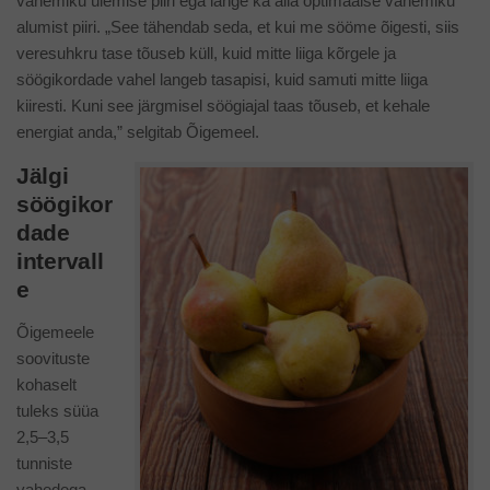
vahemiku ülemise piiri ega lange ka alla optimaalse vahemiku
alumist piiri. „See tähendab seda, et kui me sööme õigesti, siis
veresuhkru tase tõuseb küll, kuid mitte liiga kõrgele ja
söögikordade vahel langeb tasapisi, kuid samuti mitte liiga
kiiresti. Kuni see järgmisel söögiajal taas tõuseb, et kehale
energiat anda,” selgitab Õigemeel.
J
ä
lgi
s
öö
gikor
dade
intervall
e
Õigemeele
soovituste
kohaselt
tuleks süüa
2,5–3,5
tunniste
vahedega,