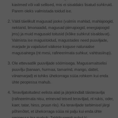
kastmed või vali sellised, mis ei sisaldaks lisatud suhkruid.
Parem oleks valmistada toidud ise.
Väldi täielikult magusad jooke (valmis mahlad, mahlajoogid,
nektarid, limonaadid, magusad piimajoogid, energiajoogid
jms) ja muid magusaid toitusid (kõike suhkrut sisaldavat).
Valmista ise magustoidud, magustades need puuviljade,
marjade ja vajadusel väikese koguse naturaalse
magusainega (nt mesi, rafineerimata suhkur, vahtrasiirup).
Ole ettevaatlik puuviljade söömisega. Magusamaitselisi
puuvilju (banaan, hurmaa, tamarind, mango, dattel,
viinamarjad) ei tohiks ühekorraga süüa rohkem kui enda
ühte peopessa mahub.
Teraviljatoitudest eelista alati ja järjekindlalt täisteravilja
(rafineerimata nisu, erinevad teised teraviljad, nt rukis, oder,
kaer, tatar, hirss, pruun riis). Ka teraviljade tarbimisel järgi
põhimõtet, et ühekorraga süüa nii palju kui enda ühte
peopessa ära mahub. Taldrikureegli puhul ¼