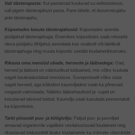
Vali täisterapasta:
Kui pastaroad kuuluvad su eelistustesse,
vali pigem täisterajahust pasta. Pane tähele, et durumnisujahu
pole täisterajahu.
Küpsetades kasuta täisterajahusid:
Küpsetades asenda
püülijahud täisterajahuga. Enamikes küpsetistes saab retseptis
oleva püüljahu (lihtjahu) asendada kas osaliselt või täielikult
täisterajahuga ning muuta küpsetis seeläbi kiudainerikkamaks.
Rikasta oma menüüd ubade, herneste ja läätsedega:
Oad,
herned ja läätsed on väärtuslikud toiduained, mis võiks kuuluda
sageli tasakaalustatud menüüsse. Suveperioodil võiks süüa
sageli herneid, aga kõikidest kaunviljadest saab ka põnevaid
roogasid valmistada. Näiteks läätsehautised ja -supid on
kosutavad talvised toidud. Kaunvilju saab kasutada peenestatult
ka küpsetistes.
Tarbi piisavalt puu- ja köögivilju:
Paljud puu- ja juurviljad
annavad organismile vajalikke vesilahustuvaid kiudaineid ning
rikastavad toidusedelit lisaks kiudainetele ka mitmete vitamiinide