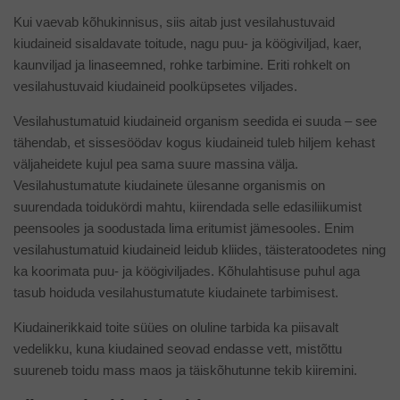
Kui vaevab kõhukinnisus, siis aitab just vesilahustuvaid
kiudaineid sisaldavate toitude, nagu puu- ja köögiviljad, kaer,
kaunviljad ja linaseemned, rohke tarbimine. Eriti rohkelt on
vesilahustuvaid kiudaineid poolküpsetes viljades.
Vesilahustumatuid kiudaineid organism seedida ei suuda – see
tähendab, et sissesöödav kogus kiudaineid tuleb hiljem kehast
väljaheidete kujul pea sama suure massina välja.
Vesilahustumatute kiudainete ülesanne organismis on
suurendada toidukördi mahtu, kiirendada selle edasiliikumist
peensooles ja soodustada lima eritumist jämesooles. Enim
vesilahustumatuid kiudaineid leidub kliides, täisteratoodetes ning
ka koorimata puu- ja köögiviljades. Kõhulahtisuse puhul aga
tasub hoiduda vesilahustumatute kiudainete tarbimisest.
Kiudainerikkaid toite süües on oluline tarbida ka piisavalt
vedelikku, kuna kiudained seovad endasse vett, mistõttu
suureneb toidu mass maos ja täiskõhutunne tekib kiiremini.