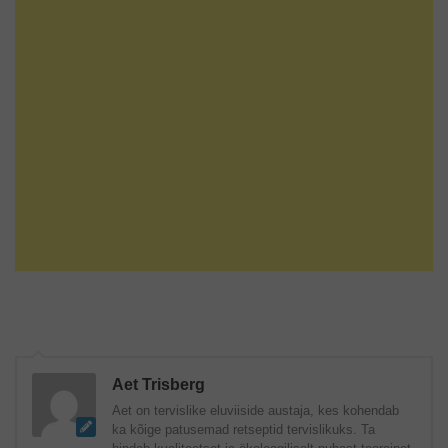
Aet Trisberg
Aet on tervislike eluviiside austaja, kes kohendab
ka kõige patusemad retseptid tervislikuks. Ta