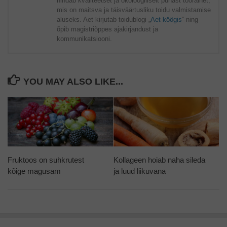
hindab kvaliteetset ja ökoloogiliselt puhast toorainet,
mis on maitsva ja täisväärtusliku toidu valmistamise
aluseks. Aet kirjutab toidublogi „
Aet köögis
” ning
õpib magistriõppes ajakirjandust ja
kommunikatsiooni.
YOU MAY ALSO LIKE...
Fruktoos on suhkrutest
Kollageen hoiab naha sileda
kõige magusam
ja luud liikuvana