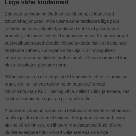
Liiga vähe kiudaineid
Erinevad uuringud on jõudnud järeldusteni, et läänelikud
toitumisharjumused, mille tulemusena tarbitakse liiga palju
rafineeritud teraviljatooteid, lisatavaid suhkruid ja loomseid
produkte, tekitavad inimestel kiudainevaegust. Ka populaarsed
süsivesikutevaesed dieedid võivad tekitada riski, et kiudaineid
tarbitakse vähem, kui organismile vajalik. Hinnanguliselt
süüakse arenenud riikides umbes poole vähem kiudaineid kui
oleks soovitatav päevane norm.
“Kõhukinnisus on üks väga kindel kiudainete vähese tarbimise
märk, eriti kui ka vee tarbimine on puudulik,” annab
toitumisnõustaja Külli Holsting vihje, millest võiks järeldada, kas
tarbitav kiudainete kogus on piisav või mitte.
Kiudainete vähesus toidus võib tekitada mitmeid tervisehädasid,
sealhulgas ka raskemaid haigusi. Kergemad vaevused, nagu
ajutine kõhukinnisus, on lihtsamini seljatatavad, kuid püsiva
kiudainevaeguse tõttu võivad välja areneda ka kõrge