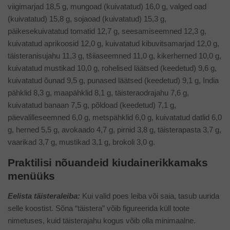
viigimarjad 18,5 g, mungoad (kuivatatud) 16,0 g, valged oad
(kuivatatud) 15,8 g, sojaoad (kuivatatud) 15,3 g,
päikesekuivatatud tomatid 12,7 g, seesamiseemned 12,3 g,
kuivatatud aprikoosid 12,0 g, kuivatatud kibuvitsamarjad 12,0 g,
täisteranisujahu 11,3 g, tšiiaseemned 11,0 g, kikerherned 10,0 g,
kuivatatud mustikad 10,0 g, rohelised läätsed (keedetud) 9,6 g,
kuivatatud õunad 9,5 g, punased läätsed (keedetud) 9,1 g, India
pähklid 8,3 g, maapähklid 8,1 g, täisteraodrajahu 7,6 g,
kuivatatud banaan 7,5 g, põldoad (keedetud) 7,1 g,
päevalilleseemned 6,0 g, metspähklid 6,0 g, kuivatatud datlid 6,0
g, herned 5,5 g, avokaado 4,7 g, pirnid 3,8 g, täisterapasta 3,7 g,
vaarikad 3,7 g, mustikad 3,1 g, brokoli 3,0 g.
Praktilisi nõuandeid kiudainerikkamaks
menüüks
Eelista täisteraleiba:
Kui valid poes leiba või saia, tasub uurida
selle koostist. Sõna “täistera” võib figureerida küll toote
nimetuses, kuid täisterajahu kogus võib olla minimaalne.