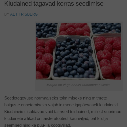
Kiudained tagavad korras seedimise
BY
AET TRISBERG
Marjad on väga heaks kiudainete allikaks.
Seedetegevuse normaalseks toimimiseks ning mitmete
haiguste ennetamiseks vajab inimene igapäevaselt kiudaineid.
Kiudaineid sisaldavad vaid taimsed toiduained, millest suurimad
kiudainete allikad on täisteratooted, kaunviljad, pähklid ja
seemned ning ka puu- ja köögiviljad.