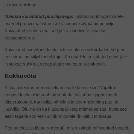
ja mineraalidega.
Maiusta kuivatatud puuviljadega:
Lisatud suhkruga toodete
asemel proovi maiustamiseks hoopis kuivatatud puuvilju.
Kuivatatud viljades maitsed ja ka kiudainete sisaldus
kontsentreerub.
Kuivatatud puuviljade kiudainete sisaldus on kordades kõrgem
kui samal puuviljal toorel kujul. Ka osadele kuivatatud puuviljale
lisatakse suhkrut, seega jälgi enne ostmist pakendit.
Kokkuvõte
Kiudaineterikas menüü eeldab teadlikke valikuid. Vajaliku
koguse kiudaineid saab ammutada, kui süüa igapäevaselt
täisteratooteid, kaunvilju, pähkleid ja seemneid ning puu- ja
juurvilju. Oluline on ka kiudaineallikate mitmekesisus, kuna see
aitab tagada soolestiku mikrofloorale rikkaliku toidulaua.
Pea meeles, et läänelik menüü, mis sisaldab rafineeritud tooteid,