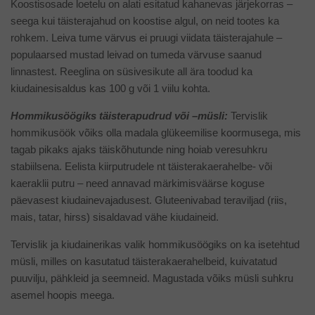
Koostisosade loetelu on alati esitatud kahanevas järjekorras –
seega kui täisterajahud on koostise algul, on neid tootes ka
rohkem. Leiva tume värvus ei pruugi viidata täisterajahule –
populaarsed mustad leivad on tumeda värvuse saanud
linnastest. Reeglina on süsivesikute all ära toodud ka
kiudainesisaldus kas 100 g või 1 viilu kohta.
Hommikusöögiks täisterapudrud või –müsli:
Tervislik
hommikusöök võiks olla madala glükeemilise koormusega, mis
tagab pikaks ajaks täiskõhutunde ning hoiab veresuhkru
stabiilsena. Eelista kiirputrudele nt täisterakaerahelbe- või
kaeraklii putru – need annavad märkimisväärse koguse
päevasest kiudainevajadusest. Gluteenivabad teraviljad (riis,
mais, tatar, hirss) sisaldavad vähe kiudaineid.
Tervislik ja kiudainerikas valik hommikusöögiks on ka isetehtud
müsli, milles on kasutatud täisterakaerahelbeid, kuivatatud
puuvilju, pähkleid ja seemneid. Magustada võiks müsli suhkru
asemel hoopis meega.