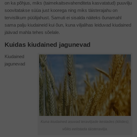
on ka põhjus, miks (taimekaitsevahenditeta kasvatatud) puuvilju
soovitatakse süüa just koorega ning miks täisterajahu on
tervislikum püülijahust. Samuti ei sisalda näiteks õunamahl
sama palju kiudaineid kui õun, kuna viljalihas leiduvad kiudained
jäävad mahla tehes sõelale.
Kuidas kiudained jagunevad
Kiudained
jagunevad
Kuna kiudained asuvad teraviljade kestades (kliides),
võiks eelistada täisteravilja.