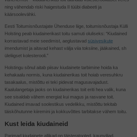
ning vähendab riski haigestuda II tüübi diabeeti ja
käärsoolevähki.
Eesti Toitumisnõustajate Ühenduse liige, toitumisnõustaja Külli
Holsting peab kiudainerikast toitu samuti oluliseks: “Kiudained
korrastavad meie seedimist, aeglustavad
süsivesikute
imendumist ja aitavad kehast välja viia toksiine, jääkained, sh
üleliigset kolesterooli.”
Holstingu sõnul aitab piisav kiudainete tarbimine hoida ka
kehakaalu normis, kuna kiudainerikas toit hoiab veresuhkru
tasakaalus, mistõttu ei teki pidevat magusavajadust.
Kaalulangetaja jaoks on kiudainerikas toit eriti hea valik, kuna
see sisaldab vähem energiat kui magus ja rasvane toit.
Kiudained imavad soolestikus vedelikku, mistõttu tekitab
täiskõhutunne kiiremini ja kokkuvõttes tarbitakse vähem toitu.
Kust leida kiudaineid
Parimad kiudainete allikad on täisteratooted, kaunviljad,