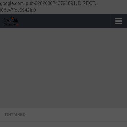
google.com, pub-6282630743791891, DIRECT,
Skip to content
f08c47fec0942fa0
TOITAINED