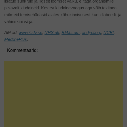
lisatud suhkruid ja liigselt loomset valku, ei taga organismile
piisavalt kiudaineid. Kestev kiudainevaegus aga võib tekitada
mitmeid tervisehädasid alates kõhukinnisusest kuni diabeedi- ja
vähiriskini välja.
Allikad:
www7.slv.se
,
NHS.uk
,
BMJ.com
,
andjrnl.org
,
NCBI
,
MedlinePlus
.
Kommentaarid: