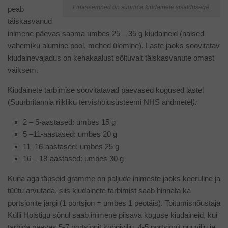
Linaseemned on suurima kiudainete sisaldusega.
peab
täiskasvanud
inimene päevas saama umbes 25 – 35 g kiudaineid (naised
vahemiku alumine pool, mehed ülemine). Laste jaoks soovitatav
kiudainevajadus on kehakaalust sõltuvalt täiskasvanute omast
väiksem.
Kiudainete tarbimise soovitatavad päevased kogused lastel
(Suurbritannia riikliku tervishoiusüsteemi NHS andmetel
):
2 – 5-aastased: umbes 15 g
5 –11-aastased: umbes 20 g
11–16-aastased: umbes 25 g
16 – 18-aastased: umbes 30 g
Kuna aga täpseid gramme on paljude inimeste jaoks keeruline ja
tüütu arvutada, siis kiudainete tarbimist saab hinnata ka
portsjonite järgi (1 portsjon = umbes 1 peotäis). Toitumisnõustaja
Külli Holstigu sõnul saab inimene piisava koguse kiudaineid, kui
tarbida päevas 5-7 portsjonit köögivilju, 4-5 portsjonit puuvilju ja