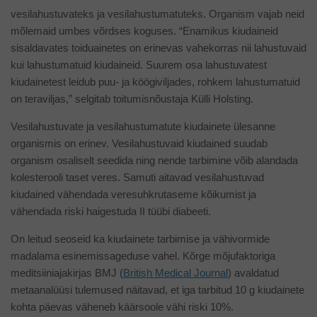
vesilahustuvateks ja vesilahustumatuteks. Organism vajab neid
mõlemaid umbes võrdses koguses. “Enamikus kiudaineid
sisaldavates toiduainetes on erinevas vahekorras nii lahustuvaid
kui lahustumatuid kiudaineid. Suurem osa lahustuvatest
kiudainetest leidub puu- ja köögiviljades, rohkem lahustumatuid
on teraviljas,” selgitab toitumisnõustaja Külli Holsting.
Vesilahustuvate ja vesilahustumatute kiudainete ülesanne
organismis on erinev. Vesilahustuvaid kiudained suudab
organism osaliselt seedida ning nende tarbimine võib alandada
kolesterooli taset veres. Samuti aitavad vesilahustuvad
kiudained vähendada veresuhkrutaseme kõikumist ja
vähendada riski haigestuda II tüübi diabeeti.
On leitud seoseid ka kiudainete tarbimise ja vähivormide
madalama esinemissageduse vahel. Kõrge mõjufaktoriga
meditsiiniajakirjas BMJ (
British Medical Journal
) avaldatud
metaanalüüsi tulemused näitavad, et iga tarbitud 10 g kiudainete
kohta päevas väheneb käärsoole vähi riski 10%.