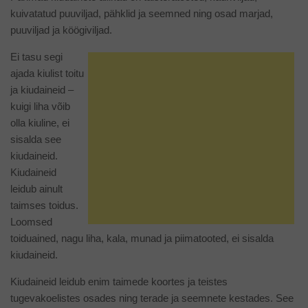
kuivatatud puuviljad, pähklid ja seemned ning osad marjad,
puuviljad ja köögiviljad.
Ei tasu segi
ajada kiulist toitu
ja kiudaineid –
kuigi liha võib
olla kiuline, ei
sisalda see
kiudaineid.
Kiudaineid
leidub ainult
taimses toidus.
Loomsed
toiduained, nagu liha, kala, munad ja piimatooted, ei sisalda
kiudaineid.
Kiudaineid leidub enim taimede koortes ja teistes
tugevakoelistes osades ning terade ja seemnete kestades. See