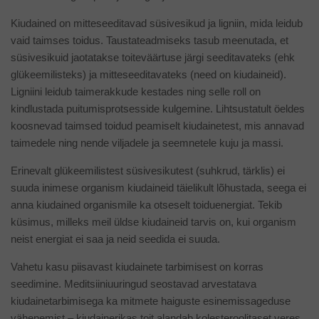
Kiudained on mitteseeditavad süsivesikud ja ligniin, mida leidub
vaid taimses toidus. Taustateadmiseks tasub meenutada, et
süsivesikuid jaotatakse toiteväärtuse järgi seeditavateks (ehk
glükeemilisteks) ja mitteseeditavateks (need on kiudaineid).
Ligniini leidub taimerakkude kestades ning selle roll on
kindlustada puitumisprotsesside kulgemine. Lihtsustatult öeldes
koosnevad taimsed toidud peamiselt kiudainetest, mis annavad
taimedele ning nende viljadele ja seemnetele kuju ja massi.
Erinevalt glükeemilistest süsivesikutest (suhkrud, tärklis) ei
suuda inimese organism kiudaineid täielikult lõhustada, seega ei
anna kiudained organismile ka otseselt toiduenergiat. Tekib
küsimus, milleks meil üldse kiudaineid tarvis on, kui organism
neist energiat ei saa ja neid seedida ei suuda.
Vahetu kasu piisavast kiudainete tarbimisest on korras
seedimine. Meditsiiniuuringud seostavad arvestatava
kiudainetarbimisega ka mitmete haiguste esinemissageduse
vähenemist – kiudainerikas toit alandab kolesteroolitaset veres