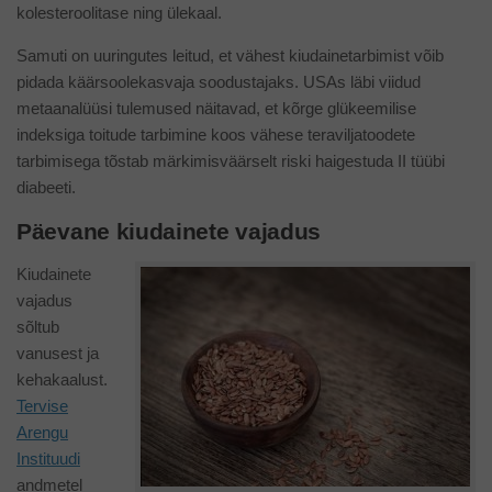
kolesteroolitase ning ülekaal.
Samuti on uuringutes leitud, et vähest kiudainetarbimist võib
pidada käärsoolekasvaja soodustajaks. USAs läbi viidud
metaanalüüsi tulemused näitavad, et kõrge glükeemilise
indeksiga toitude tarbimine koos vähese teraviljatoodete
tarbimisega tõstab märkimisväärselt riski haigestuda II tüübi
diabeeti.
Päevane kiudainete vajadus
Kiudainete
vajadus
sõltub
vanusest ja
kehakaalust.
Tervise
Arengu
Instituudi
andmetel