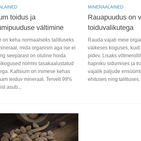
ALAINED
MINERAALAINED
um toidus ja
Rauapuudus on vä
iumipuuduse vältimine
toiduvalikutega
m on keha normaalseks talitluseks
Rauda vajab meie organ
mineraal, mida organism aga ise ei
väikeses koguses, kuid 
ng seepärast on oluline hoida
pidev. Lisaks võtmerolli
mikogused normis tasakaalustatud
hapniku sidumises ja tr
sega. Kaltsium on inimese kehas
vajalik paljude ensüümi
nam leiduv mineraal. Tervelt 99%
ehituses ning talitluses
ist asub...