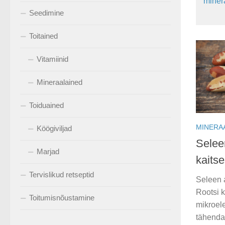
minera
Seedimine
Toitained
Vitamiinid
Mineraalained
Toiduained
MINERA
Köögiviljad
Selee
Marjad
kaits
Tervislikud retseptid
Seleen 
Rootsi k
Toitumisnõustamine
mikroel
tähenda