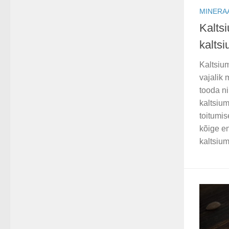
MINERA
Kaltsi
kalts
Kaltsiu
vajalik 
tooda ni
kaltsiu
toitumi
kõige e
kaltsium