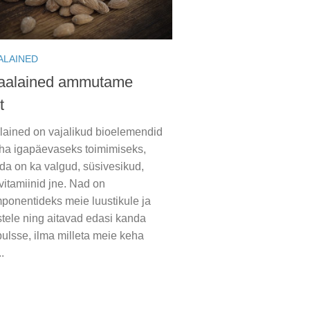
ALAINED
aalained ammutame
t
lained on vajalikud bioelemendid
ha igapäevaseks toimimiseks,
da on ka valgud, süsivesikud,
vitamiinid jne. Nad on
ponentideks meie luustikule ja
ele ning aitavad edasi kanda
ulsse, ilma milleta meie keha
.