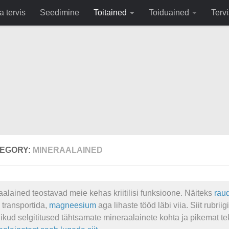
fa0
a tervis
Seedimine
Toitained
Toiduained
Tervi
EGORY:
MINERAALAINED
alained teostavad meie kehas kriitilisi funksioone. Näiteks
rau
 transportida,
magneesium
aga lihaste tööd läbi viia. Siit rubriigi
ikud selgititused tähtsamate mineraalainete kohta ja pikemat tek