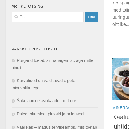
keskpai
ARTIKLI OTSING
meditsii
Otsi:
uuringus
ohtlike..
VÄRSKED POSTITUSED
Porgand toetab silmanägemist, aga mitte
ainult
Kõrvetised on välditavad õigete
toiduvalikutega
Šokolaadine avokaado toorkook
MINERA
Paleo toitumine: plussid ja miinused
Kaali
juhtid
Vaarikas – magus terviseamps, mis toetab