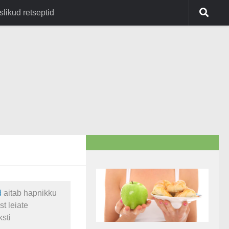
slikud retseptid
d
aitab hapnikku
st leiate
sti