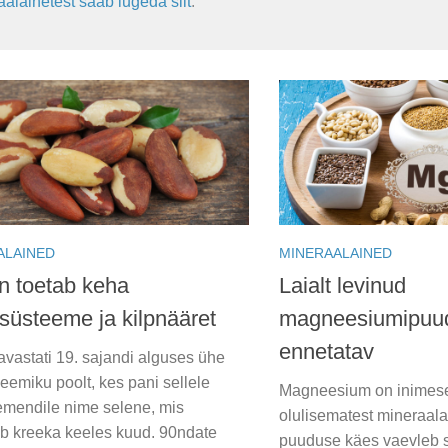
alainetest saab lugeda siit
.
ALAINED
MINERAALAINED
n toetab keha
Laialt levinud
esüsteeme ja kilpnääret
magneesiumipuu
ennetatav
avastati 19. sajandi alguses ühe
eemiku poolt, kes pani sellele
Magneesium on inimes
emendile nime selene, mis
olulisematest mineraalai
b kreeka keeles kuud. 90ndate
puuduse käes vaevleb 