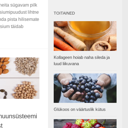
heita sügavam pilk
siumipuudust lihtne
TOITAINED
inda pista hilisemate
sium täidab
Kollageen hoiab naha sileda ja
luud liikuvana
Glükoos on väärtuslik kütus
mmuunsüsteemi
t