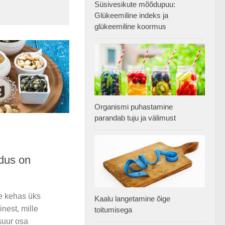
Süsivesikute mõõdupuu:
Glükeemiline indeks ja
glükeemiline koormus
Organismi puhastamine
parandab tuju ja välimust
dus on
e kehas üks
Kaalu langetamine õige
nest, mille
toitumisega
suur osa