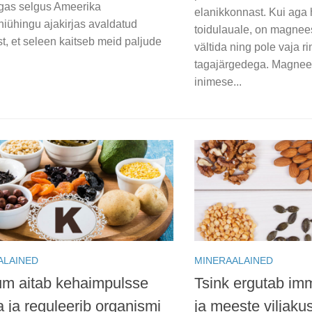
gas selgus Ameerika
elanikkonnast. Kui aga 
niühingu ajakirjas avaldatud
toidulauale, on magnee
t, et seleen kaitseb meid paljude
vältida ning pole vaja r
.
tagajärgedega. Magnee
inimese...
ALAINED
MINERAALAINED
um aitab kehaimpulsse
Tsink ergutab i
a ja reguleerib organismi
ja meeste viljakus