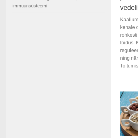
immuunsüsteemi
vedel
Kaalium
kehale o
rohkesti
toidus.
regulee
ning nä
Toitumis