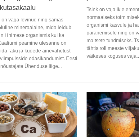
ikutasakaalu
Tsink on vajalik eleme
normaalseks toimimisek
 on väga levinud ning samas
organismi kasvule ja h
luline mineraalaine, mida leidub
paranemisele ning on va
 nii inimese organismis kui ka
maitsete tundmiseks. Ts
 Kaaliumi peamine ülesanne on
tähtis roll meeste viljak
rida raku ja kudede ainevahetust
väikeses koguses vaja..
rviimpulsside edasikandumist. Eesti
nõustajate Ühenduse liige...