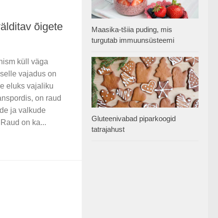
lditav õigete
Maasika-tšiia puding, mis
turgutab immuunsüsteemi
ism küll väga
selle vajadus on
le eluks vajaliku
anspordis, on raud
de ja valkude
Gluteenivabad piparkoogid
. Raud on ka...
tatrajahust