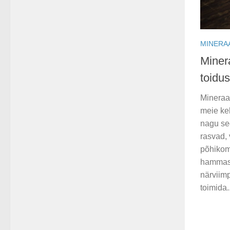
MINERA
Miner
toidus
Mineraa
meie ke
nagu se
rasvad, 
põhikom
hammast
närviimp
toimida..