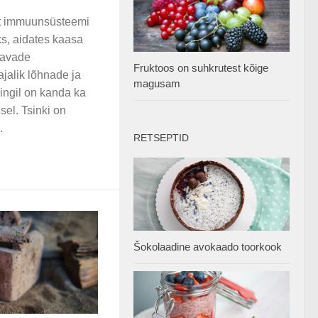
nt immuunsüsteemi
s, aidates kaasa
aavade
Fruktoos on suhkrutest kõige
jalik lõhnade ja
magusam
ingil on kanda ka
usel. Tsinki on
.
RETSEPTID
Šokolaadine avokaado toorkook