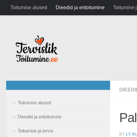
google.com, pub-6282630743791891, DIRECT, f08c47fec0942
Toitumise alused
Dieedid ja eritoitumine
Toitumine j
Skip to content
DIEEDI
Toitumise alused
Pal
Dieedid ja eritoitumine
Toitumine ja tervis
BY
LY A