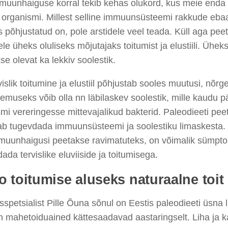
muunhaiguse korral tekib kehas olukord, kus meie en
 organismi. Millest selline immuunsüsteemi rakkude eb
 põhjustatud on, pole arstidele veel teada. Küll aga pee
le üheks oluliseks mõjutajaks toitumist ja elustiili. Ühe
se olevat ka lekkiv soolestik.
islik toitumine ja elustiil põhjustab sooles muutusi, nõrg
lemuseks võib olla nn läbilaskev soolestik, mille kaudu 
mi vereringesse mittevajalikud bakterid. Paleodieeti peet
ab tugevdada immuunsüsteemi ja soolestiku limaskesta. 
muunhaigusi peetakse ravimatuteks, on võimalik sümpto
ada tervislike eluviiside ja toitumisega.
o toitumise aluseks naturaalne toit
sspetsialist Pille Õuna sõnul on Eestis paleodieeti üsna l
n mahetoiduained kättesaadavad aastaringselt. Liha ja k