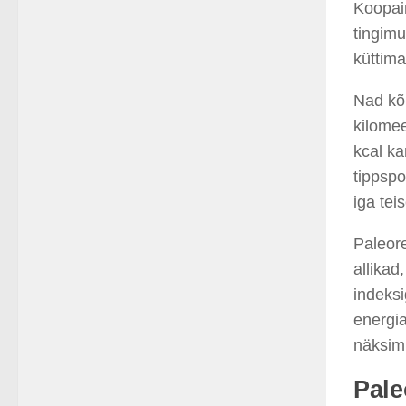
Koopai
tingimu
küttima
Nad kõn
kilomee
kcal ka
tippspo
iga teis
Paleore
allikad
indeksi
energia
näksim
Pale