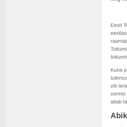
Eesti T
eestlas
raamat
Toitumi
toitumi
Kuna pa
tulemu
või ter
vormis 
aitab t
Abik