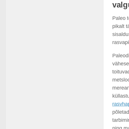
valg
Paleo 
pikalt
sisaldu
rasvapõ
Paleod
vähese
toituva
metsloo
merean
küllas
rasvha
põleta
tarbimi
ning ma