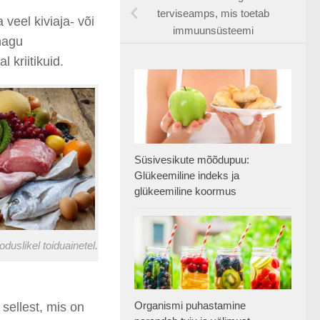
terviseamps, mis toetab
veel kiviaja- või
immuunsüsteemi
 nagu
 kriitikuid.
Süsivesikute mõõdupuu:
Glükeemiline indeks ja
glükeemiline koormus
duslikel toiduainetel.
Organismi puhastamine
sellest, mis on