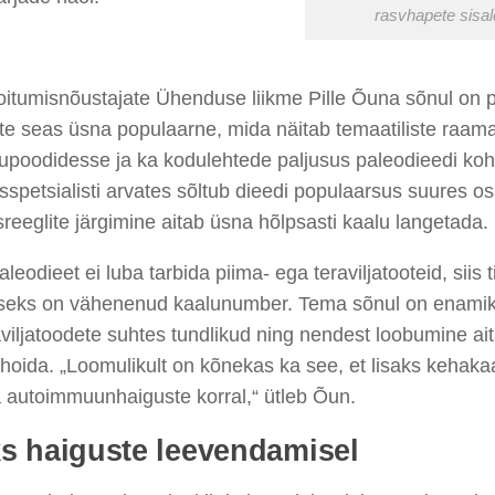
rasvhapete sisal
oitumisnõustajate Ühenduse liikme Pille Õuna sõnul on 
te seas üsna populaarne, mida näitab temaatiliste raam
upoodidesse ja ka kodulehtede paljusus paleodieedi koh
sspetsialisti arvates sõltub dieedi populaarsus suures osa
sreeglite järgimine aitab üsna hõlpsasti kaalu langetada.
leodieet ei luba tarbida piima- ega teraviljatooteid, siis ti
seks on vähenenud kaalunumber. Tema sõnul on enamik 
aviljatoodete suhtes tundlikud ning nendest loobumine a
hoida. „Loomulikult on kõnekas ka see, et lisaks kehaka
a autoimmuunhaiguste korral,“ ütleb Õun.
s haiguste leevendamisel