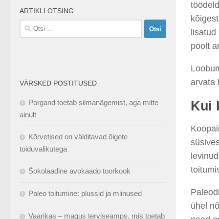
töödeld
ARTIKLI OTSING
kõigest
Otsi:
lisatud
poolt a
Loobuma
arvata 
VÄRSKED POSTITUSED
Porgand toetab silmanägemist, aga mitte
Kui
ainult
Koopain
Kõrvetised on välditavad õigete
süsives
toiduvalikutega
levinu
toitum
Šokolaadine avokaado toorkook
Paleodi
Paleo toitumine: plussid ja miinused
ühel nõ
Vaarikas – magus terviseamps, mis toetab