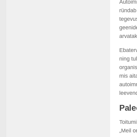
Autoim
ründab
tegevus
geenide
arvatak
Ebaterv
ning tu
organis
mis ait
autoim
leevend
Pale
Toitumi
„Meil o