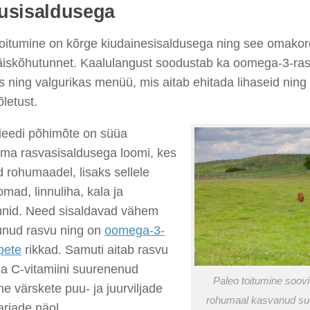
usisaldusega
toitumine on kõrge kiudainesisaldusega ning see omakor
 täiskõhutunnet. Kaalulangust soodustab ka oomega-3-ra
s ning valgurikas menüü, mis aitab ehitada lihaseid ning
letust.
ieedi põhimõte on süüa
ma rasvasisaldusega loomi, kes
d rohumaadel, lisaks sellele
mad, linnuliha, kala ja
nid. Need sisaldavad vähem
tunud rasvu ning on
oomega-3-
pete
rikkad. Samuti aitab rasvu
da C-vitamiini suurenenud
Paleo toitumine soovi
ne värskete puu- ja juurviljade
rohumaal kasvanud s
rjade näol.