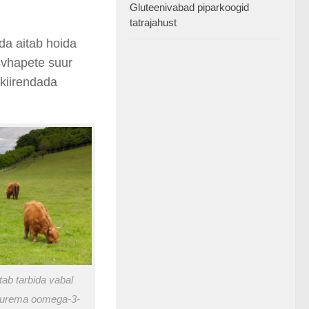
Gluteenivabad piparkoogid
tatrajahust
da aitab hoida
svhapete suur
 kiirendada
tab tarbida vabal
uurema oomega-3-