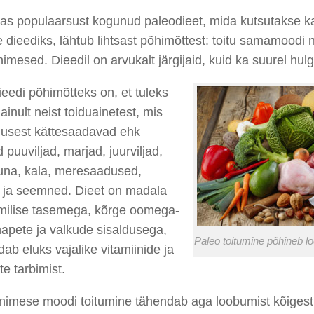
s populaarsust kogunud paleodieet, mida kutsutakse ka 
te dieediks, lähtub lihtsast põhimõttest: toitu samamoodi
imesed. Dieedil on arvukalt järgijaid, kuid ka suurel hulgal
eedi põhimõtteks on, et tuleks
 ainult neist toiduainetest, mis
dusest kättesaadavad ehk
 puuviljad, marjad, juurviljad,
muna, kala, meresaadused,
d ja seemned. Dieet on madala
milise tasemega, kõrge oomega-
apete ja valkude sisaldusega,
Paleo toitumine põhineb loo
ab eluks vajalike vitamiinide ja
te tarbimist.
nimese moodi toitumine tähendab aga loobumist kõigest 