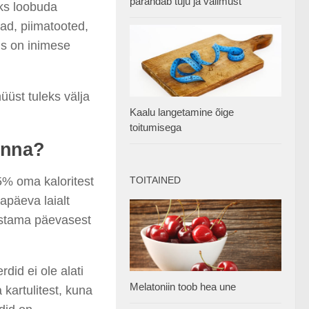
parandab tuju ja välimust
eks loobuda
jad, piimatooted,
is on inimese
üst tuleks välja
Kaalu langetamine õige
toitumisega
inna?
35% oma kaloritest
TOITAINED
apäeva laialt
ustama päevasest
did ei ole alati
Melatoniin toob hea une
 kartulitest, kuna