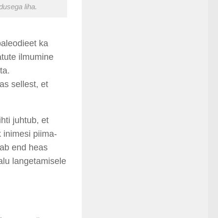
dusega liha.
paleodieet ka
atute ilmumine
ta.
s sellest, et
hti juhtub, et
inimesi piima-
itab end heas
alu langetamisele