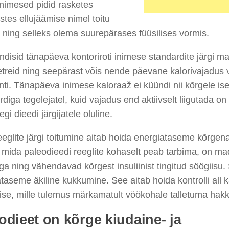
nimesed pidid rasketes
stes ellujäämise nimel toitu
 ning selleks olema suurepärases füüsilises vormis.
disid tänapäeva kontoriroti inimese standardite järgi m
treid ning seepärast võis nende päevane kalorivajadus 
nti. Tänapäeva inimese kaloraaž ei küündi nii kõrgele ise
rdiga tegelejatel, kuid vajadus end aktiivselt liigutada o
egi dieedi järgijatele oluline.
eglite järgi toitumine aitab hoida energiataseme kõrgen
, mida paleodieedi reeglite kohaselt peab tarbima, on ma
ga ning vähendavad kõrgest insuliinist tingitud söögiisu.
taseme äkiline kukkumine. See aitab hoida kontrolli all 
ise, mille tulemus märkamatult vöökohale talletuma hak
odieet on kõrge kiudaine- ja