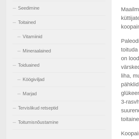
Seedimine
Maailma
küttija
Toitained
koopain
Vitamiinid
Paleodi
toituda
Mineraalained
on loo
Toiduained
värsked
liha, 
Köögiviljad
pähkli
glükee
Marjad
3-rasvh
Tervislikud retseptid
suurend
toitaine
Toitumisnõustamine
Koopai