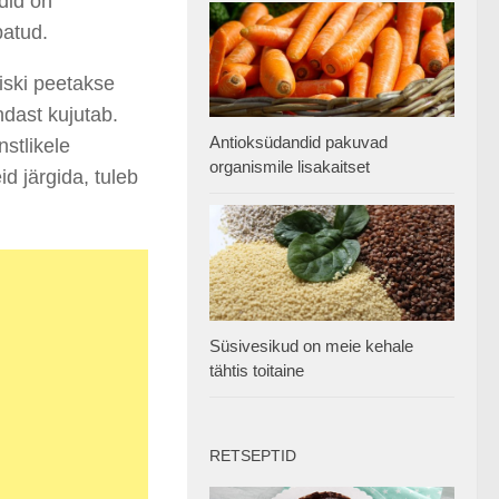
did on
batud.
iski peetakse
dast kujutab.
Antioksüdandid pakuvad
stlikele
organismile lisakaitset
d järgida, tuleb
Süsivesikud on meie kehale
tähtis toitaine
RETSEPTID