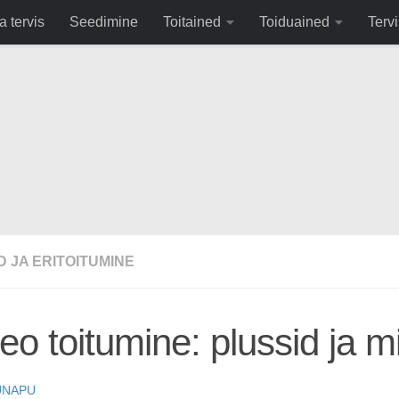
fa0
a tervis
Seedimine
Toitained
Toiduained
Tervi
D JA ERITOITUMINE
eo toitumine: plussid ja m
UNAPU