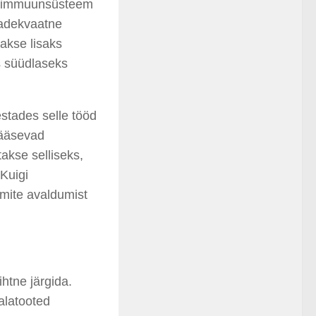
da immuunsüsteem
aadekvaatne
takse lisaks
ks süüdlaseks
estades selle tööd
pääsevad
akse selliseks,
Kuigi
mite avaldumist
ihtne järgida.
alatooted