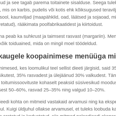
ud ja see tagab parema toitainete sisalduse. Seega tul
, mis on karbis, pudelis või kotis ehk kõiksugused teravil
 sool, kaunviljad (maapähklid, oad, läätsed ja sojaoad, m
retatud), rääkimata poolfabrikaatidest ja kiirtoidust.
 peab ka suhkrust ja taimsest rasvast (margariin). Menü
kõik toiduained, mida on mingil moel töödeldud.
 kaugele koopainimese menüüga m
imesed, kes loomulikul teel sellist dieeti järgisid, said 
ikutest, 35% rasvadest ja ülejäänud 30% valkudest. Tän
d toitumissoovituste kohaselt peaksid süsivesikud mood
isest 50–60%, rasvad 25–35% ning valgud 10–20%.
eedi kohta on mitmeid vastakaid arvamusi ning ka eksper
ul. Kuigi üldjuhul ollakse arvamusel, et tuleks loobuda ka