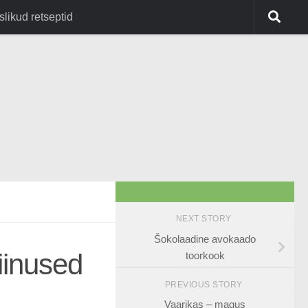
slikud retseptid
NEXT STORY
Šokolaadine avokaado
iinused
toorkook
PREVIOUS STORY
Vaarikas – magus