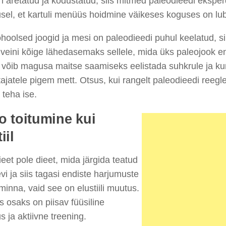
 aretatud ja kodustatud, siis mitmed paleodieedi eksper
sel, et kartuli menüüs hoidmine väikeses koguses on lu
hoolsed joogid ja mesi on paleodieedi puhul keelatud, si
veini kõige lähedasemaks sellele, mida üks paleojook en
võib magusa maitse saamiseks eelistada suhkrule ja kun
jatele pigem mett. Otsus, kui rangelt paleodieedi reeglei
 teha ise.
o toitumine kui
iil
eet pole dieet, mida järgida teatud
vi ja siis tagasi endiste harjumuste
minna, vaid see on elustiili muutus.
 osaks on piisav füüsiline
 ja aktiivne treening.