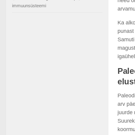
need on
immuunsüsteemi
arvamu
Ka alko
punast 
Samuti 
magusta
igaühel
Pale
elust
Paleodi
arv päe
juurde 
Suureks
koormus