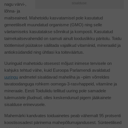
sisalduse.
nagu värvi-,
lõhna- ja
maitseained. Mahetoidu kasvatamisel pole kasutatud
geneetiliselt muundatud organisme (GMO) ning selle
väetamiseks kasutatakse sõnnikut ja komposti. Kasutatud
taimekaitsevahendid on samuti ainult looduslikku päritolu. Toidu
töötlemisel püütakse säilitada vajalikud vitamiinid, mineraalid ja
antioksüdandid ning ühtlasi ka toiteväärtus.
Uuringuid mahetoidu otsesest mõjust inimese tervisele on
kahjuks tehtud vähe, kuid Euroopa Parlamendi avaldatud
uuringu
andmetel sisaldavad maheliha ja –piim võrreldes
tavatoodanguga rohkem oomega-3-rasvhappeid, vitamiine ja
mineraale. Eesti Toiduliidu tellitud uuring pole samadele
tulemustele jõudnud, olles keskendunud pigem jääkainete
sisalduse erinevusele.
Mahemärki kandvates toiduainetes peab vähemalt 95 protsenti
koostisosadest pärinema mahepõllumajandusest. Sünteetilised