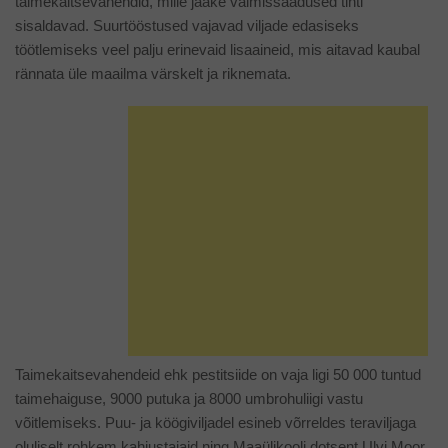
taimekaitsevahendid, mille jääke valmissaadused tihti
sisaldavad. Suurtööstused vajavad viljade edasiseks
töötlemiseks veel palju erinevaid lisaaineid, mis aitavad kaubal
rännata üle maailma värskelt ja riknemata.
Taimekaitsevahendeid ehk pestitsiide on vaja ligi 50 000 tuntud
taimehaiguse, 9000 putuka ja 8000 umbrohuliigi vastu
võitlemiseks. Puu- ja köögiviljadel esineb võrreldes teraviljaga
oluliselt rohkem kahjustajaid ning Maaülikooli dotsent Ulvi Moor