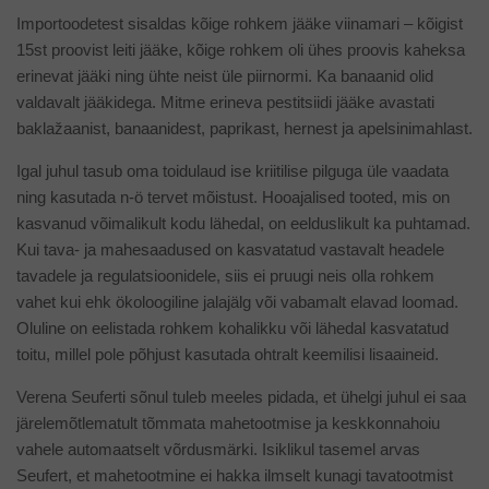
Importoodetest sisaldas kõige rohkem jääke viinamari – kõigist
15st proovist leiti jääke, kõige rohkem oli ühes proovis kaheksa
erinevat jääki ning ühte neist üle piirnormi. Ka banaanid olid
valdavalt jääkidega. Mitme erineva pestitsiidi jääke avastati
baklažaanist, banaanidest, paprikast, hernest ja apelsinimahlast.
Igal juhul tasub oma toidulaud ise kriitilise pilguga üle vaadata
ning kasutada n-ö tervet mõistust. Hooajalised tooted, mis on
kasvanud võimalikult kodu lähedal, on eelduslikult ka puhtamad.
Kui tava- ja mahesaadused on kasvatatud vastavalt headele
tavadele ja regulatsioonidele, siis ei pruugi neis olla rohkem
vahet kui ehk ökoloogiline jalajälg või vabamalt elavad loomad.
Oluline on eelistada rohkem kohalikku või lähedal kasvatatud
toitu, millel pole põhjust kasutada ohtralt keemilisi lisaaineid.
Verena Seuferti sõnul tuleb meeles pidada, et ühelgi juhul ei saa
järelemõtlematult tõmmata mahetootmise ja keskkonnahoiu
vahele automaatselt võrdusmärki. Isiklikul tasemel arvas
Seufert, et mahetootmine ei hakka ilmselt kunagi tavatootmist