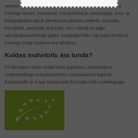
aastaringelt, ühed kõige pestitsiidirikkamad neist on läikiva
koorega õunad, maasikad, tsitruselised ja viinamarjad. Juur- ja
köögiviljadest tasub tähelepanu pöörata sellerile, spinatile,
tomatitele, paprikale ja kurgile, mis võivad ka palju
taimekaitsevahendite jääke sisaldada Kõiki vilju tuleb kindlasti
hoolega sooja voolava vee all pesta.
Kuidas mahetoitu ära tunda?
Et olla poest ostes kindel toidu puhtuses, kasutatakse
mahetoodangu märgistamiseks spetsiaalseid logosid.
Kohustuslik on kaup märgistada Euroopa Liidu mahelogoga: