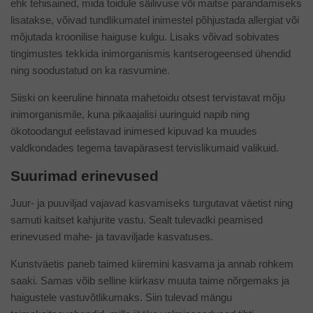
ehk tehisained, mida toidule säilivuse või maitse parandamiseks
lisatakse, võivad tundlikumatel inimestel põhjustada allergiat või
mõjutada kroonilise haiguse kulgu. Lisaks võivad sobivates
tingimustes tekkida inimorganismis kantserogeensed ühendid
ning soodustatud on ka rasvumine.
Siiski on keeruline hinnata mahetoidu otsest tervistavat mõju
inimorganismile, kuna pikaajalisi uuringuid napib ning
ökotoodangut eelistavad inimesed kipuvad ka muudes
valdkondades tegema tavapärasest tervislikumaid valikuid.
Suurimad erinevused
Juur- ja puuviljad vajavad kasvamiseks turgutavat väetist ning
samuti kaitset kahjurite vastu. Sealt tulevadki peamised
erinevused mahe- ja tavaviljade kasvatuses.
Kunstväetis paneb taimed kiiremini kasvama ja annab rohkem
saaki. Samas võib selline kiirkasv muuta taime nõrgemaks ja
haigustele vastuvõtlikumaks. Siin tulevad mängu