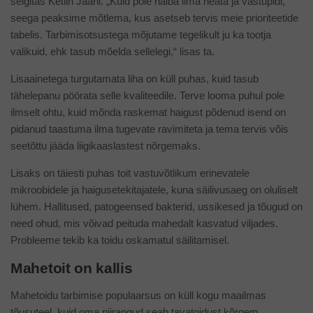
selgitas Ketlin Jaani. „Kuid pole halba ilma heata ja vastupidi,
seega peaksime mõtlema, kus asetseb tervis meie prioriteetide
tabelis. Tarbimisotsustega mõjutame tegelikult ju ka tootja
valikuid, ehk tasub mõelda sellelegi,“ lisas ta.
Lisaainetega turgutamata liha on küll puhas, kuid tasub
tähelepanu pöörata selle kvaliteedile. Terve looma puhul pole
ilmselt ohtu, kuid mõnda raskemat haigust põdenud isend on
pidanud taastuma ilma tugevate ravimiteta ja tema tervis võis
seetõttu jääda liigikaaslastest nõrgemaks.
Lisaks on täiesti puhas toit vastuvõtlikum erinevatele
mikroobidele ja haigusetekitajatele, kuna säilivusaeg on oluliselt
lühem. Hallitused, patogeensed bakterid, ussikesed ja tõugud on
need ohud, mis võivad peituda mahedalt kasvatud viljades.
Probleeme tekib ka toidu oskamatul säilitamisel.
Mahetoit on kallis
Mahetoidu tarbimise populaarsus on küll kogu maailmas
tõusuteel, kuid oma piirangud seab tavatoidust kõrgem