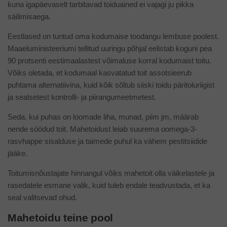
kuna igapäevaselt tarbitavad toiduained ei vajagi ju pikka
säilimisaega.
Eestlased on tuntud oma kodumaise toodangu lembuse poolest.
Maaeluministeeriumi tellitud uuringu põhjal eelistab koguni pea
90 protsenti eestimaalastest võimaluse korral kodumaist toitu.
Võiks oletada, et kodumaal kasvatatud toit assotsieerub
puhtama alternatiivina, kuid kõik sõltub siiski toidu päritoluriigist
ja sealsetest kontrolli- ja piirangumeetmetest.
Seda, kui puhas on loomade liha, munad, piim jm, määrab
nende söödud toit. Mahetoidust leiab suurema oomega-3-
rasvhappe sisalduse ja taimede puhul ka vähem pestitsiidide
jääke.
Toitumisnõustajate hinnangul võiks mahetoit olla väikelastele ja
rasedatele esmane valik, kuid tuleb endale teadvustada, et ka
seal valitsevad ohud.
Mahetoidu teine pool