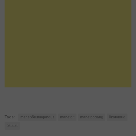
Tags:
mahepõllumajandus
mahetoit
mahetoodang
õkotoidud
ökotoit