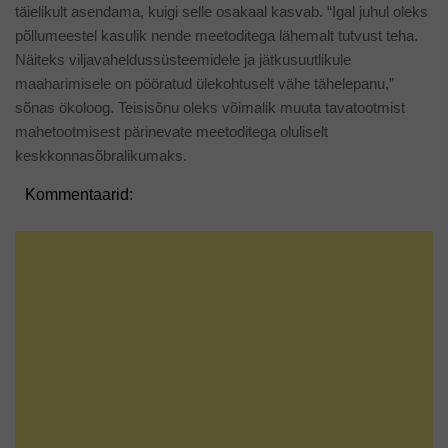
täielikult asendama, kuigi selle osakaal kasvab. “Igal juhul oleks
põllumeestel kasulik nende meetoditega lähemalt tutvust teha.
Näiteks viljavaheldussüsteemidele ja jätkusuutlikule
maaharimisele on pööratud ülekohtuselt vähe tähelepanu,”
sõnas ökoloog. Teisisõnu oleks võimalik muuta tavatootmist
mahetootmisest pärinevate meetoditega oluliselt
keskkonnasõbralikumaks.
Kommentaarid: