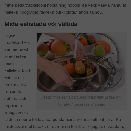
mitte seda traditsiooni hoida ning hoopis ise veidi vaeva näha, et
näiteks köögiviljad talveks purki pista,“ andis ta nõu.
Mida eelistada või vältida
Liigselt
töödeldud või
sünteetilised
ained ei tee
head
kellelegi, kuid
eriti tundlik
on kunstlike
lisaainete
Pestitsiidide eemaldamiseks tasub juur- ja puuvilju
suhtes laste
korralikult sooja vee all pesta.
organism.
Seega võiks
laste ja noorte toidulauda püüda hoida võimalikult puhtana. Ka
täiskasvanutel tasuks oma menüü kriitilise pilguga üle vaadata,