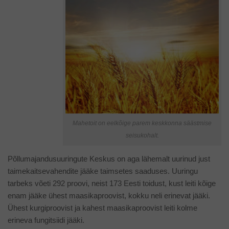
Mahetoit on eelkõige parem keskkonna säästmise
seisukohalt.
Põllumajandusuuringute Keskus on aga lähemalt uurinud just
taimekaitsevahendite jääke taimsetes saaduses. Uuringu
tarbeks võeti 292 proovi, neist 173 Eesti toidust, kust leiti kõige
enam jääke ühest maasikaproovist, kokku neli erinevat jääki.
Ühest kurgiproovist ja kahest maasikaproovist leiti kolme
erineva fungitsiidi jääki.