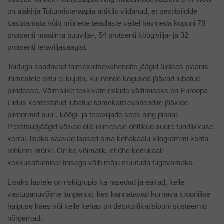
on ajakirja Toitumisteraapia artiklis viidanud, et pestitsiidide
kasutamata võib mõnede teadlaste väitel hävineda koguni 78
protsenti maailma puuvilja-, 54 protsenti köögivilja- ja 32
protsenti teraviljasaagist.
Toiduga saadavad taimekaitsevahendite jäägid üldises plaanis
inimestele ohtu ei kujuta, kui nende kogused jäävad lubatud
piiridesse. Võimalike tekkivate riskide vältimiseks on Euroopa
Liidus kehtestatud lubatud taimekaitsevahendite jääkide
piirnormid puu-, köögi- ja teraviljade sees ning pinnal.
Pestitsiidijäägid võivad olla inimesele ohtlikud suure tundlikkuse
korral, lisaks saavad lapsed oma kehakaalu kilogrammi kohta
rohkem mürki. On ka võimalik, et ühe kemikaali
kokkusattumisel teisega võib mõju muutuda tugevamaks.
Lisaks lastele on riskigrupis ka rasedad ja eakad, kelle
vastupanuvõime langenud, kes kannatavad kurnava kroonilise
haiguse käes või kelle kehas on detoksifikatisiooni süsteemid
nõrgemad.