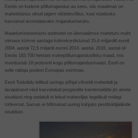
Eestis on kodune põllumajandus au sees, siis maailmas on
mahetööstus olnud pigem nišiettevõtlus, kuid nüüdseks
kasvanud arvestatavaks majandusharuks.
Maaeluministeeriumi andmetel on ülemaailmse maheturu maht
viimase kümne aastaga kolmekordistunud 25,4 miljardilt eurolt
2004. aastal 72,5 miljardi euroni 2014. aastal. 2016. aastal oli
Eestis 183 700 hektarit mahepõllumajanduslikku maad, mis
moodustab 18 protsenti kogu põllumajandusmaast. Eesti on
selle näitaja poolest Euroopas esirinnas.
Eesti Toiduliidu tellitud uuringu põhjal võrreldi mahedalt ja
tavapärasel viisil kasvatatud porgandite karotenoidide jm ainete
sisaldust ning oodatult ei leitud maheviljas tegelikult midagi
rohkemat. Samas ei hõlmanud uuring kahjuks pestitsiidijääkide
sisaldust.