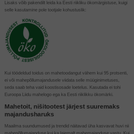
Lisaks võib pakendilt leida ka Eesti riikliku ökomärgistuse, kuigi
selle kasutamine pole tootjale kohustuslik:
Kui töödeldud toidus on mahetoodangut vähem kui 95 protsenti,
ei või mahepõllumajandusele viidata selle müüginimetuses,
seda saab teha vaid koostisosade loetelus. Kasutada ei tohi
Euroopa Liidu mahelogo ega ka Eesti riiklikku ökomärki.
Mahetoit, nišitootest järjest suuremaks
majandusharuks
Maailma suundumused ja trendid näitavad üha kasvavat huvi nii
mahepõllumajanduse kui ka laiemalt mahemajanduse vastu. Kui