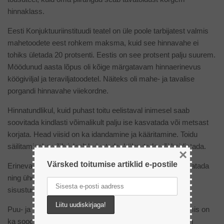
hinnaklass.
Eesti Konjuktuuriinstituudi teatel on üle poole tarbijatest valmis
mahetoodete eest rohkem maksma, kuid see hinnavahe ei
tohiks ületada 20 protsenti. Eestis on see protsent palju suurem.
Möödunud aasta lõpus oli kõige märgatavam hinnaerinevus
köögiviljal ja teraviljatoodetel. Näiteks oli mahe- ja tavalise
porgandi hinnavahe viiekordne.
Hinnatundlikul, kuid puhast toitu eelistaval inimesel saab
soovitada kindlasti võimalikult palju ise kasvatada või metsast
korjata. Head viisid on ka idandamine ja kääritamine. Toidu
säilitamiseks võib julgelt kuivatada, külmutada või hoidistada.
×
Värsked toitumise artiklid e-postile
Erinevaid maitsetaimi võib edukalt ise ka aknalaual kasvatada
ning ühendada kasulik, tervislik ja puhas toit nutika
sisustuselemendiga.
Puu- ja juurvilju ostes tasub eelistada hooajalisi tooteid, mis on
ka soodsamad. Kaubanduses on tänapäeval lai valik vilju