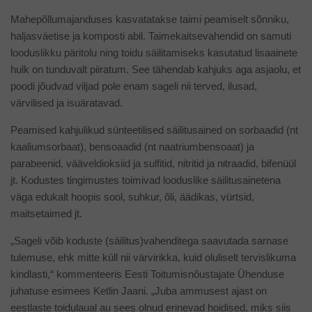
Mahepõllumajanduses kasvatatakse taimi peamiselt sõnniku,
haljasväetise ja komposti abil. Taimekaitsevahendid on samuti
looduslikku päritolu ning toidu säilitamiseks kasutatud lisaainete
hulk on tunduvalt piiratum. See tähendab kahjuks aga asjaolu, et
poodi jõudvad viljad pole enam sageli nii terved, ilusad,
värvilised ja isuäratavad.
Peamised kahjulikud sünteetilised säilitusained on sorbaadid (nt
kaaliumsorbaat), bensoaadid (nt naatriumbensoaat) ja
parabeenid, vääveldioksiid ja sulfitid, nitritid ja nitraadid, bifenüül
jt. Kodustes tingimustes toimivad looduslike säilitusainetena
väga edukalt hoopis sool, suhkur, õli, äädikas, vürtsid,
maitsetaimed jt.
„Sageli võib koduste (säilitus)vahenditega saavutada sarnase
tulemuse, ehk mitte küll nii värvirikka, kuid oluliselt tervislikuma
kindlasti,“ kommenteeris Eesti Toitumisnõustajate Ühenduse
juhatuse esimees Ketlin Jaani. „Juba ammusest ajast on
eestlaste toidulaual au sees olnud erinevad hoidised, miks siis