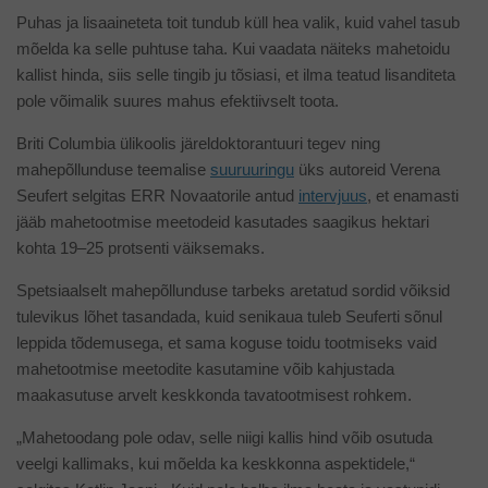
Puhas ja lisaaineteta toit tundub küll hea valik, kuid vahel tasub
mõelda ka selle puhtuse taha. Kui vaadata näiteks mahetoidu
kallist hinda, siis selle tingib ju tõsiasi, et ilma teatud lisanditeta
pole võimalik suures mahus efektiivselt toota.
Briti Columbia ülikoolis järeldoktorantuuri tegev ning
mahepõllunduse teemalise
suuruuringu
üks autoreid Verena
Seufert selgitas ERR Novaatorile antud
intervjuus
, et enamasti
jääb mahetootmise meetodeid kasutades saagikus hektari
kohta 19–25 protsenti väiksemaks.
Spetsiaalselt mahepõllunduse tarbeks aretatud sordid võiksid
tulevikus lõhet tasandada, kuid senikaua tuleb Seuferti sõnul
leppida tõdemusega, et sama koguse toidu tootmiseks vaid
mahetootmise meetodite kasutamine võib kahjustada
maakasutuse arvelt keskkonda tavatootmisest rohkem.
„Mahetoodang pole odav, selle niigi kallis hind võib osutuda
veelgi kallimaks, kui mõelda ka keskkonna aspektidele,“