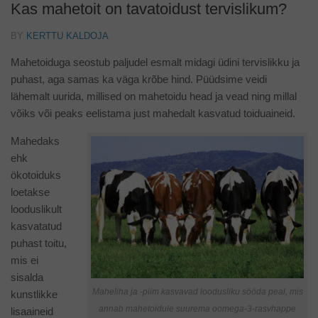
Kas mahetoit on tavatoidust tervislikum?
BY
KERTTU KALDOJA
Mahetoiduga seostub paljudel esmalt midagi üdini tervislikku ja
puhast, aga samas ka väga krõbe hind. Püüdsime veidi
lähemalt uurida, millised on mahetoidu head ja vead ning millal
võiks või peaks eelistama just mahedalt kasvatud toiduaineid.
Mahedaks
ehk
ökotoiduks
loetakse
looduslikult
kasvatatud
puhast toitu,
mis ei
sisalda
Maheliha ja -piim kasvavad loodusliku sööda peal, mis
kunstlikke
annab mahetoidule suurema oomega-3-rasvhappe
lisaaineid