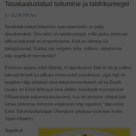
Tasakaalustatud toitumine ja taldrikureegel
BY
ELOR PRUVLI
Tasakaalustatud toitumise saavutamiseks on palju
abivahendeid. Üks neist on taldrikureegel, mille jaoks erinevad
allikad pakuvad eri proportsioone, kuid on olemas ka
toidupüramiid. Kuidas siis selgeks teha, millises vahekorras
toitu tegelikult serveerida?
Esimese asjana tuleb tõdeda, et absoluutset tõde ei ole ja sellest
tulevad ilmselt ka allikate erinevused soovitused. „Igal riigil on
reeglina välja töötatud oma toitumissoovitused, nii ka Eestil.
Lisaks on Eesti lähtunud oma riiklike soovituste koostamisel
Põhjamaade toitumissoovitustest, kus on arvesse võetud just
siinse piirkonna inimeste eripärasid ning vajadusi,” täpsustas
Eesti Toitumisnõustajate Ühenduse juhatuse esimees Ketlin
Jaani-Vihalem.
Tegelikult