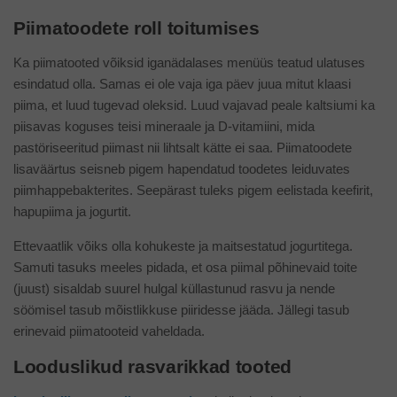
Piimatoodete roll toitumises
Ka piimatooted võiksid iganädalases menüüs teatud ulatuses
esindatud olla. Samas ei ole vaja iga päev juua mitut klaasi
piima, et luud tugevad oleksid. Luud vajavad peale kaltsiumi ka
piisavas koguses teisi mineraale ja D-vitamiini, mida
pastöriseeritud piimast nii lihtsalt kätte ei saa. Piimatoodete
lisaväärtus seisneb pigem hapendatud toodetes leiduvates
piimhappebakterites. Seepärast tuleks pigem eelistada keefirit,
hapupiima ja jogurtit.
Ettevaatlik võiks olla kohukeste ja maitsestatud jogurtitega.
Samuti tasuks meeles pidada, et osa piimal põhinevaid toite
(juust) sisaldab suurel hulgal küllastunud rasvu ja nende
söömisel tasub mõistlikkuse piiridesse jääda. Jällegi tasub
erinevaid piimatooteid vaheldada.
Looduslikud rasvarikkad tooted