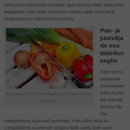
võiksid teie toidulauda rikastada. Igas rühmas tuleks leida ports
toiduaineid, mille seast koostisosi valides saate toitumist ja
maitseelamusi mitmekesisena hoida.
Puu- ja
juurvilja
de osa
taldrikur
eeglis
Selle rühma
toiduaineid
soovitatakse
süüa nii palju
Köögivilju võib süüa ilma piiranguta ja sobivad ka hästi
kui võimalik,
vahepalaks.
eriti juurvilju.
Siia
kategooriasse kuuluvad ka marjad, mida võiks süüa ka
vahepaladena suuremate söögikordade vahel, kuid suure