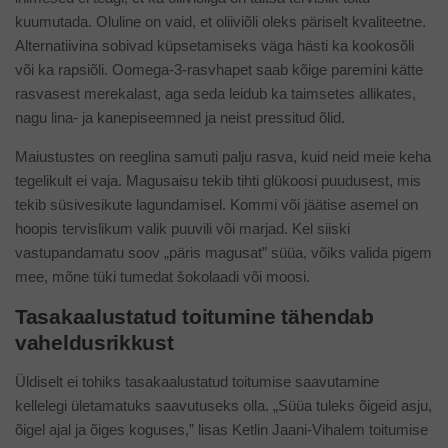
kuumutada. Oluline on vaid, et oliiviõli oleks päriselt kvaliteetne.
Alternatiivina sobivad küpsetamiseks väga hästi ka kookosõli
või ka rapsiõli. Oomega-3-rasvhapet saab kõige paremini kätte
rasvasest merekalast, aga seda leidub ka taimsetes allikates,
nagu lina- ja kanepiseemned ja neist pressitud õlid.
Maiustustes on reeglina samuti palju rasva, kuid neid meie keha
tegelikult ei vaja. Magusaisu tekib tihti glükoosi puudusest, mis
tekib süsivesikute lagundamisel. Kommi või jäätise asemel on
hoopis tervislikum valik puuvili või marjad. Kel siiski
vastupandamatu soov „päris magusat” süüa, võiks valida pigem
mee, mõne tüki tumedat šokolaadi või moosi.
Tasakaalustatud toitumine tähendab
vaheldusrikkust
Üldiselt ei tohiks tasakaalustatud toitumise saavutamine
kellelegi ületamatuks saavutuseks olla. „Süüa tuleks õigeid asju,
õigel ajal ja õiges koguses,” lisas Ketlin Jaani-Vihalem toitumise