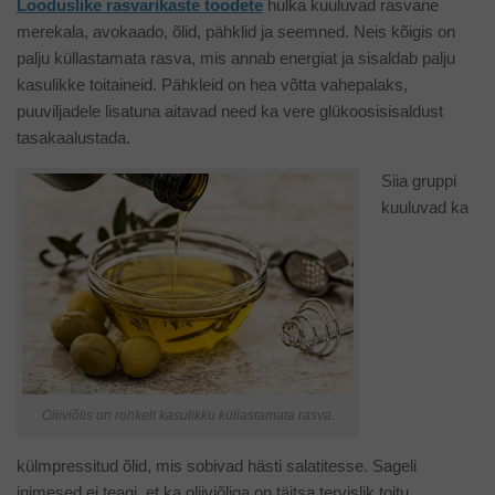
Looduslike rasvarikaste toodete
hulka kuuluvad rasvane
merekala, avokaado, õlid, pähklid ja seemned. Neis kõigis on
palju küllastamata rasva, mis annab energiat ja sisaldab palju
kasulikke toitaineid. Pähkleid on hea võtta vahepalaks,
puuviljadele lisatuna aitavad need ka vere glükoosisisaldust
tasakaalustada.
Siia gruppi
kuuluvad ka
Oliiviõlis on rohkelt kasulikku küllastamata rasva.
külmpressitud õlid, mis sobivad hästi salatitesse. Sageli
inimesed ei teagi, et ka oliiviõliga on täitsa tervislik toitu