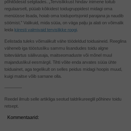
põhitõdesid selgitades. „Tervislikkust hindav inimene toitub
regulaarselt, püüab kõikidest toidugruppidest midagi oma
menüüsse lisada, hoiab oma toiduportsjonid parajana ja naudib
söömist.” Valikuid, mida süüa, on väga palju ja alati on võimalik
leida
kiiresti valmivaid tervislikke roogi
.
Eelistada tuleks võimalikult vähe töödeldud toiduaineid. Reeglina
väheneb iga tööstusliku sammu lisandudes toidu algne
toiteväärtus säilivusaja, maitseomaduste või mõnel muul
majanduslikul eesmärgil. Tihti võite enda arvates süüa ühte
toiduainet, aga tegelikult on selles peidus midagi hoopis muud,
kuigi maitse võib sarnane olla.
————
Reedel ilmub selle artikliga seotud taldrikureeglil põhinev toidu
retsept.
Kommentaarid: