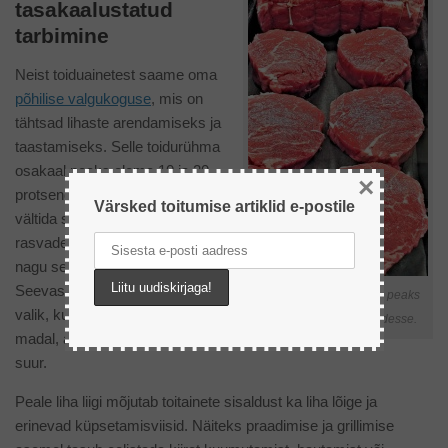
tasakaalustatud
tarbimine
Neist toiduainetest saame oma
põhilise valgukoguse
, mis on
tähtsad lihaste arendamiseks ja
taastamiseks. Selle toidurühma
osakaal peaks olema 10 ja 20
×
protsendi vahel. Siin on tähtis
Värsked toitumise artiklid e-postile
vältida suure küllastunud
rasvade sisaldusega toodete,
nagu sealiha, liigtarbimist.
Seevastu kana on väga hea
Eri tüüpi lihade osakaal peaks
valik, kus rasva osakaal on
toidus jääma 20% piiridesse.
madal, aga valkude osakaal
suur.
Peale liha liigi mõjutab toitainete sisaldust ka liha lõige ja
erinevad küpsetamisviisid. Näiteks praadimise ja grillimise