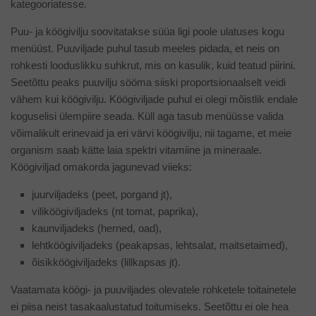
kategooriatesse.
Puu- ja köögivilju soovitatakse süüa ligi poole ulatuses kogu
menüüst. Puuviljade puhul tasub meeles pidada, et neis on
rohkesti looduslikku suhkrut, mis on kasulik, kuid teatud piirini.
Seetõttu peaks puuvilju sööma siiski proportsionaalselt veidi
vähem kui köögivilju. Köögiviljade puhul ei olegi mõistlik endale
koguselisi ülempiire seada. Küll aga tasub menüüsse valida
võimalikult erinevaid ja eri värvi köögivilju, nii tagame, et meie
organism saab kätte laia spektri vitamiine ja mineraale.
Köögiviljad omakorda jagunevad viieks:
juurviljadeks (peet, porgand jt),
viliköögiviljadeks (nt tomat, paprika),
kaunviljadeks (herned, oad),
lehtköögiviljadeks (peakapsas, lehtsalat, maitsetaimed),
õisikköögiviljadeks (lillkapsas jt).
Vaatamata köögi- ja puuviljades olevatele rohketele toitainetele
ei piisa neist tasakaalustatud toitumiseks. Seetõttu ei ole hea