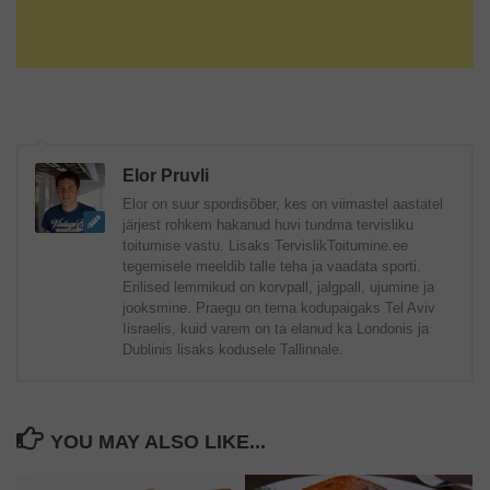
Elor Pruvli
Elor on suur spordisõber, kes on viimastel aastatel
järjest rohkem hakanud huvi tundma tervisliku
toitumise vastu. Lisaks TervislikToitumine.ee
tegemisele meeldib talle teha ja vaadata sporti.
Erilised lemmikud on korvpall, jalgpall, ujumine ja
jooksmine. Praegu on tema kodupaigaks Tel Aviv
Iisraelis, kuid varem on ta elanud ka Londonis ja
Dublinis lisaks kodusele Tallinnale.
YOU MAY ALSO LIKE...