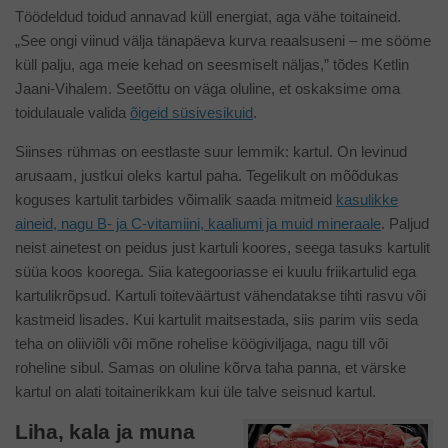
Töödeldud toidud annavad küll energiat, aga vähe toitaineid.
„See ongi viinud välja tänapäeva kurva reaalsuseni – me sööme
küll palju, aga meie kehad on seesmiselt näljas,” tõdes Ketlin
Jaani-Vihalem. Seetõttu on väga oluline, et oskaksime oma
toidulauale valida
õigeid süsivesikuid
.
Siinses rühmas on eestlaste suur lemmik: kartul. On levinud
arusaam, justkui oleks kartul paha. Tegelikult on mõõdukas
koguses kartulit tarbides võimalik saada mitmeid
kasulikke
aineid, nagu B- ja C-vitamiini, kaaliumi ja muid mineraale
. Paljud
neist ainetest on peidus just kartuli koores, seega tasuks kartulit
süüa koos koorega. Siia kategooriasse ei kuulu friikartulid ega
kartulikrõpsud. Kartuli toiteväärtust vähendatakse tihti rasvu või
kastmeid lisades. Kui kartulit maitsestada, siis parim viis seda
teha on oliiviõli või mõne rohelise köögiviljaga, nagu till või
roheline sibul. Samas on oluline kõrva taha panna, et värske
kartul on alati toitainerikkam kui üle talve seisnud kartul.
Liha, kala ja muna