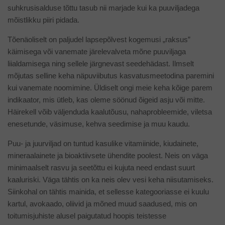
suhkrusisalduse tõttu tasub nii marjade kui ka puuviljadega
mõistlikku piiri pidada.
Tõenäoliselt on paljudel lapsepõlvest kogemusi „raksus”
käimisega või vanemate järelevalveta mõne puuviljaga
liialdamisega ning sellele järgnevast seedehädast. Ilmselt
mõjutas selline keha näpuviibutus kasvatusmeetodina paremini
kui vanemate noomimine. Üldiselt ongi meie keha kõige parem
indikaator, mis ütleb, kas oleme söönud õigeid asju või mitte.
Häirekell võib väljenduda kaalutõusu, nahaprobleemide, viletsa
enesetunde, väsimuse, kehva seedimise ja muu kaudu.
Puu- ja juurviljad on tuntud kasulike vitamiinide, kiudainete,
mineraalainete ja bioaktiivsete ühendite poolest. Neis on väga
minimaalselt rasvu ja seetõttu ei kujuta need endast suurt
kaaluriski. Väga tähtis on ka neis olev vesi keha niisutamiseks.
Siinkohal on tähtis mainida, et sellesse kategooriasse ei kuulu
kartul, avokaado, oliivid ja mõned muud saadused, mis on
toitumisjuhiste alusel paigutatud hoopis teistesse