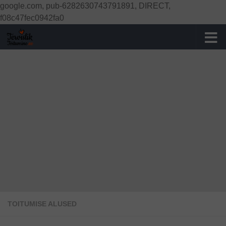
google.com, pub-6282630743791891, DIRECT,
Skip to content
f08c47fec0942fa0
TOITUMISE ALUSED