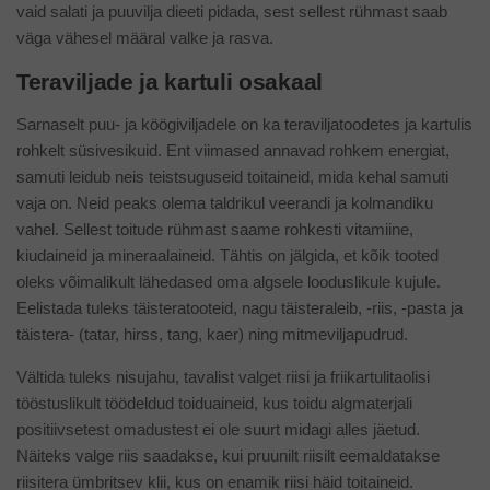
vaid salati ja puuvilja dieeti pidada, sest sellest rühmast saab
väga vähesel määral valke ja rasva.
Teraviljade ja kartuli osakaal
Sarnaselt puu- ja köögiviljadele on ka teraviljatoodetes ja kartulis
rohkelt süsivesikuid. Ent viimased annavad rohkem energiat,
samuti leidub neis teistsuguseid toitaineid, mida kehal samuti
vaja on. Neid peaks olema taldrikul veerandi ja kolmandiku
vahel. Sellest toitude rühmast saame rohkesti vitamiine,
kiudaineid ja mineraalaineid. Tähtis on jälgida, et kõik tooted
oleks võimalikult lähedased oma algsele looduslikule kujule.
Eelistada tuleks täisteratooteid, nagu täisteraleib, -riis, -pasta ja
täistera- (tatar, hirss, tang, kaer) ning mitmeviljapudrud.
Vältida tuleks nisujahu, tavalist valget riisi ja friikartulitaolisi
tööstuslikult töödeldud toiduaineid, kus toidu algmaterjali
positiivsetest omadustest ei ole suurt midagi alles jäetud.
Näiteks valge riis saadakse, kui pruunilt riisilt eemaldatakse
riisitera ümbritsev klii, kus on enamik riisi häid toitaineid.