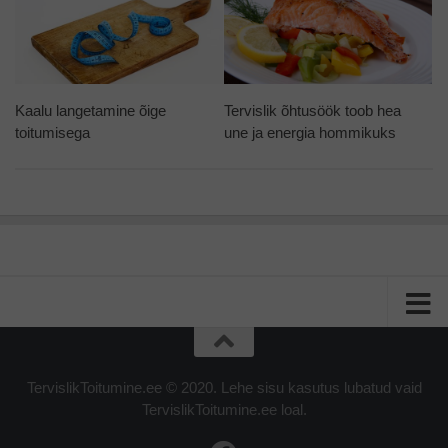
Kaalu langetamine õige
Tervislik õhtusöök toob hea
toitumisega
une ja energia hommikuks
TervislikToitumine.ee © 2020. Lehe sisu kasutus lubatud vaid
TervislikToitumine.ee loal.