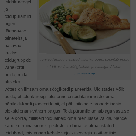
taldrikureegel
ja
toidupüramiid
pigem
täiendavad
teineteist ja
näitavad,
kuidas
toidugruppide
Tervise Arengu Instituudi taldrikureegel soovitab poole
vahekordi
taldrikust täita köögiviljade ja salatiga. Allikas:
hoida, mida
Toitumine.ee
aluseks
võttes on lihtsam oma söögikordi planeerida. Üldistades võib
öelda, et taldrikureegli ülesanne on aidata inimestel oma
põhitoidukordi planeerida nii, et põhitoitainete proportsioonid
oleksid enam-vähem paigas. Toidupüramiid annab aga vastuse
selle kohta, milliseid toiduaineid oma menüüsse valida. Nende
kahe kombinatsioonis peakski tekkima tasakaalustatud
toidukord, mis annab kehale vajaliku energia ja vitamiinid,