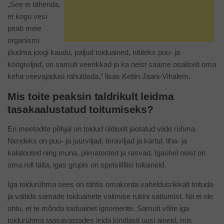
„See ei tähenda,
et kogu vesi
peab meie
organismi
jõudma joogi kaudu, paljud toiduained, näiteks puu- ja
köögiviljad, on samuti veerikkad ja ka neist saame osaliselt oma
keha veevajadusi rahuldada,” lisas Ketlin Jaani-Vihalem.
Mis toite peaksin taldrikult leidma
tasakaalustatud toitumiseks?
Eri meetodite põhjal on toidud üldiselt jaotatud viide rühma.
Nendeks on puu- ja juurviljad, teraviljad ja kartul, liha- ja
kalatooted ning muna, piimatooted ja rasvad. Igaühel neist on
oma roll täita, igas grupis on spetsiifilisi toitaineid.
Iga toidurühma sees on tähtis omakorda vaheldusrikkalt toituda
ja vältida samade toiduainete valimise rutiini sattumist. Nii ei ole
ohtu, et te mõnda toiduainet ignoreerite. Samuti võite iga
toidurühma taasavastades leida kindlasti uusi aineid, mis