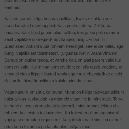
asemel tasub eelistada kiiret kuumutamist, hautamist või
keetmist.
Kala on samuti väga hea valguallikas, lisaks sisaldab see
asendamatuid rasvhappeid. Kala peaks sööma 2-3 korda
nädalas. Kala liigist ja päritolust sõltub, kas ja kui palju saame
sealt vajalikke oomega-3-rasvhappeid ning D-vitamiini.
„Eestlased võiksid süüa rohkem heeringat, see ei ole kallis, aga
pungil vajalikkest toitainetest,” julgustas Ketlin Jaani-Vihalem.
Samuti on oluline teada, et värske kala on alati parem valik kui
konservikala. Kui minna konservide teed, siis tasub vaadata, et
sinna ei oleks liigselt lisatud soola ega muid ebavajalikke aineid.
Kalapulki täisväärtuslikuks kalaks pidada ei saa.
Väga kasulik on süüa ka muna. Muna on kõige täisväärtuslikum
valguallikas ja sisaldab ka mitmeid vitamiine ja mineraale. Terve
inimene ei pea kartma ka kolesterooli, mida munas leidub ehk
rohkem kui teistes toiduainetes. Ka kolesterooli on organismil
vaja ja see muutub organismis kahjulikuks vaid siis, kui oleme
oma keha toitumisega tasakaalust välja viinud.