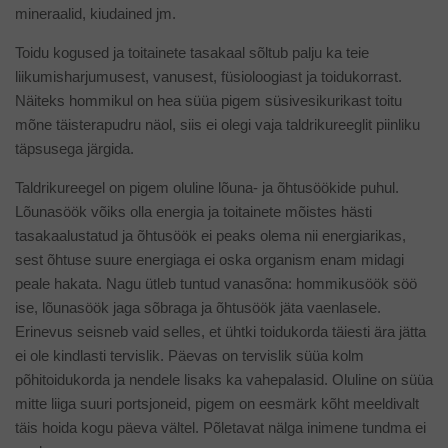
mineraalid, kiudained jm.
Toidu kogused ja toitainete tasakaal sõltub palju ka teie
liikumisharjumusest, vanusest, füsioloogiast ja toidukorrast.
Näiteks hommikul on hea süüa pigem süsivesikurikast toitu
mõne täisterapudru näol, siis ei olegi vaja taldrikureeglit piinliku
täpsusega järgida.
Taldrikureegel on pigem oluline lõuna- ja õhtusöökide puhul.
Lõunasöök võiks olla energia ja toitainete mõistes hästi
tasakaalustatud ja õhtusöök ei peaks olema nii energiarikas,
sest õhtuse suure energiaga ei oska organism enam midagi
peale hakata. Nagu ütleb tuntud vanasõna: hommikusöök söö
ise, lõunasöök jaga sõbraga ja õhtusöök jäta vaenlasele.
Erinevus seisneb vaid selles, et ühtki toidukorda täiesti ära jätta
ei ole kindlasti tervislik. Päevas on tervislik süüa kolm
põhitoidukorda ja nendele lisaks ka vahepalasid. Oluline on süüa
mitte liiga suuri portsjoneid, pigem on eesmärk kõht meeldivalt
täis hoida kogu päeva vältel. Põletavat nälga inimene tundma ei