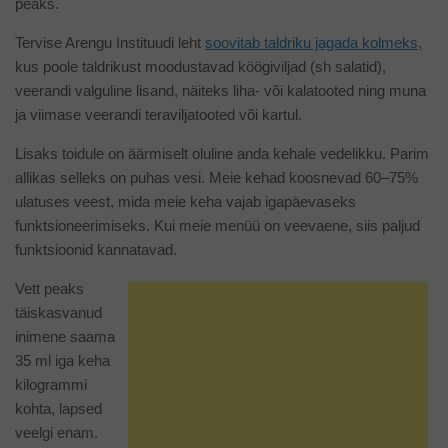
peaks.
Tervise Arengu Instituudi leht
soovitab taldriku jagada kolmeks
,
kus poole taldrikust moodustavad köögiviljad (sh salatid),
veerandi valguline lisand, näiteks liha- või kalatooted ning muna
ja viimase veerandi teraviljatooted või kartul.
Lisaks toidule on äärmiselt oluline anda kehale vedelikku. Parim
allikas selleks on puhas vesi. Meie kehad koosnevad 60–75%
ulatuses veest, mida meie keha vajab igapäevaseks
funktsioneerimiseks. Kui meie menüü on veevaene, siis paljud
funktsioonid kannatavad.
Vett peaks
täiskasvanud
inimene saama
35 ml iga keha
kilogrammi
kohta, lapsed
veelgi enam.