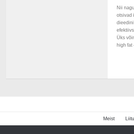
Nii nag
otsivad
dieedini
efektiiv
Üks või
high fat
Meist
Liit