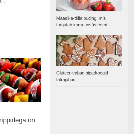
...
Maasika-tšiia puding, mis
turgutab immuunsüsteemi
Gluteenivabad piparkoogid
tatrajahust
 nippidega on