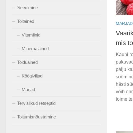
Seedimine
Toitained
MARJAD
Vaari
Vitamiinid
mis t
Mineraalained
Kauni r
pakuvad
Toiduained
palju ka
Köögiviljad
söömine
hästi s
Marjad
võib enn
toime ter
Tervislikud retseptid
Toitumisnõustamine