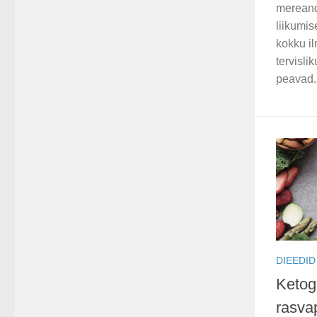
mereand
liikumis
kokku il
tervisli
peavad
DIEEDID
Ketog
rasva