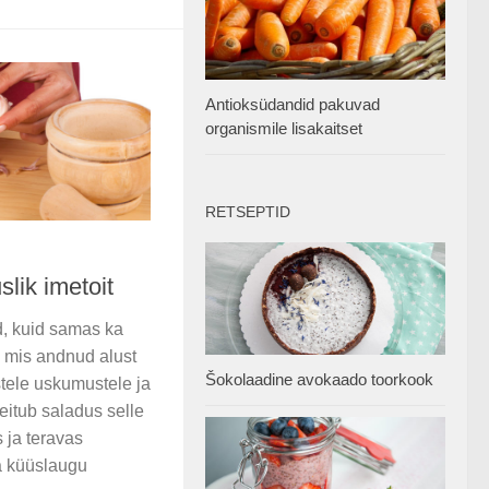
Antioksüdandid pakuvad
organismile lisakaitset
RETSEPTID
slik imetoit
, kuid samas ka
, mis andnud alust
Šokolaadine avokaado toorkook
tele uskumustele ja
eitub saladus selle
s ja teravas
a küüslaugu