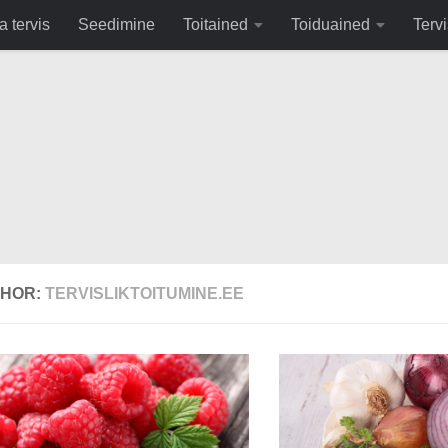
fa0
a tervis
Seedimine
Toitained
Toiduained
Tervi
HOR:
TERVISLIKTOITUMINE.EE