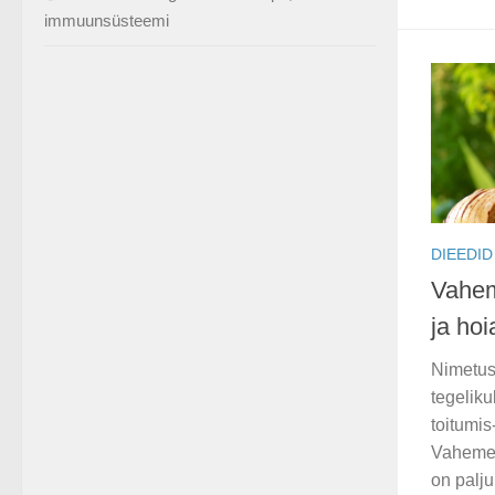
immuunsüsteemi
DIEEDID
Vahem
ja ho
Nimetuse
tegelik
toitumis-
Vahemer
on palju