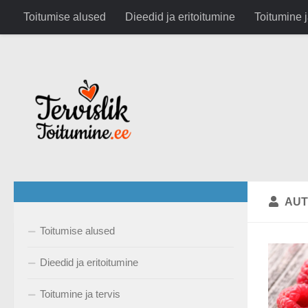
google.com, pub-6282630743791891, DIRECT, f08c47fec0942
Toitumise alused
Dieedid ja eritoitumine
Toitumine j
Skip to content
AUT
Toitumise alused
Dieedid ja eritoitumine
Toitumine ja tervis