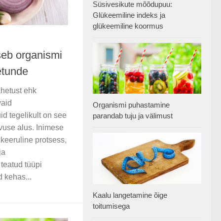
Süsivesikute mõõdupuu:
Glükeemiline indeks ja
glükeemiline koormus
seb organismi
etunde
ahetust ehk
vaid
Organismi puhastamine
d tegelikult on see
parandab tuju ja välimust
vuse alus. Inimese
 keeruline protsess,
ja
teatud tüüpi
d kehas...
Kaalu langetamine õige
toitumisega