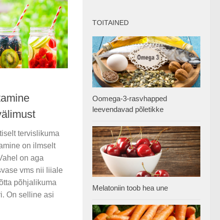
TOITAINED
tamine
Oomega-3-rasvhapped
leevendavad põletikke
välimust
iselt tervislikuma
amine on ilmselt
 Vahel on aga
vase vms nii liiale
võtta põhjalikuma
Melatoniin toob hea une
. On selline asi