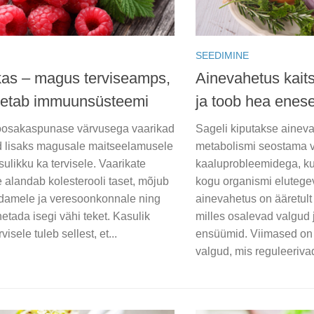
SEEDIMINE
kas – magus terviseamps,
Ainevahetus kait
oetab immuunsüsteemi
ja toob hea enes
oosakaspunase värvusega vaarikad
Sageli kiputakse ainev
 lisaks magusale maitseelamusele
metabolismi seostama 
sulikku ka tervisele. Vaarikate
kaaluprobleemidega, kui
 alandab kolesterooli taset, mõjub
kogu organismi elutege
üdamele ja veresoonkonnale ning
ainevahetus on ääretult
etada isegi vähi teket. Kasulik
milles osalevad valgud 
visele tuleb sellest, et...
ensüümid. Viimased on 
valgud, mis reguleeriva