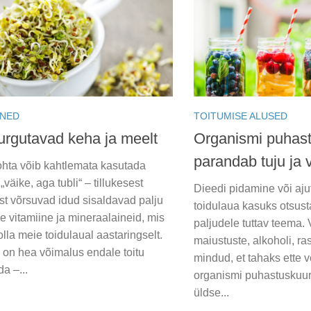
INED
TOITUMISE ALUSED
turgutavad keha ja meelt
Organismi puhas
parandab tuju ja 
ohta võib kahtlemata kasutada
„väike, aga tubli“ – tillukesest
Dieedi pidamine või ajut
t võrsuvad idud sisaldavad palju
toidulaua kasuks otsust
e vitamiine ja mineraalaineid, mis
paljudele tuttav teema.
olla meie toidulaual aastaringselt.
maiustuste, alkoholi, ras
 on hea võimalus endale toitu
mindud, et tahaks ette 
a –...
organismi puhastuskuuri
üldse...