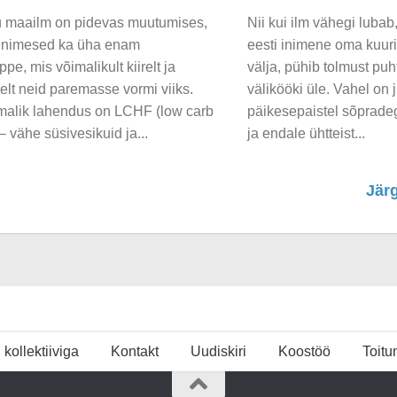
u maailm on pidevas muutumises,
Nii kui ilm vähegi lubab
 inimesed ka üha enam
eesti inimene oma kuuris 
ppe, mis võimalikult kiirelt ja
välja, pühib tolmust puh
selt neid paremasse vormi viiks.
välikööki üle. Vahel on j
malik lahendus on LCHF (low carb
päikesepaistel sõprade
 – vähe süsivesikuid ja...
ja endale ühtteist...
Jär
u kollektiiviga
Kontakt
Uudiskiri
Koostöö
Toit