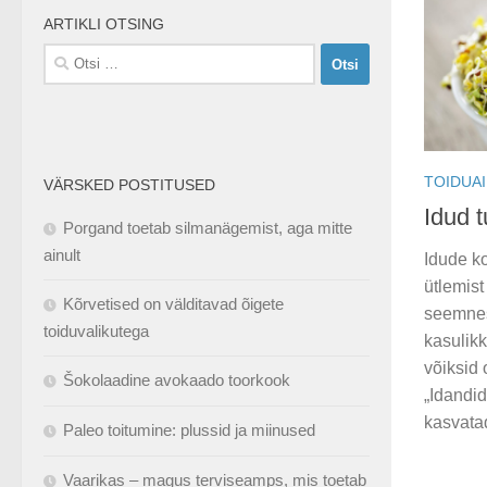
ARTIKLI OTSING
Otsi:
TOIDUA
VÄRSKED POSTITUSED
Idud 
Porgand toetab silmanägemist, aga mitte
ainult
Idude k
ütlemist 
Kõrvetised on välditavad õigete
seemnes
toiduvalikutega
kasulikk
võiksid 
Šokolaadine avokaado toorkook
„Idandid
kasvatad
Paleo toitumine: plussid ja miinused
Vaarikas – magus terviseamps, mis toetab