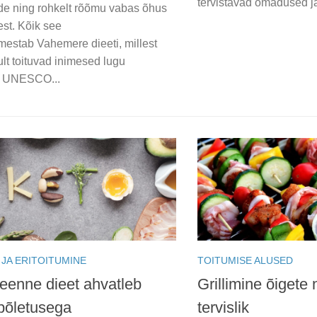
tervistavad omadused ja
e ning rohkelt rõõmu vabas õhus
est. Kõik see
mestab Vahemere dieeti, millest
kult toituvad inimesed lugu
. UNESCO...
 JA ERITOITUMINE
TOITUMISE ALUSED
eenne dieet ahvatleb
Grillimine õigete
põletusega
tervislik