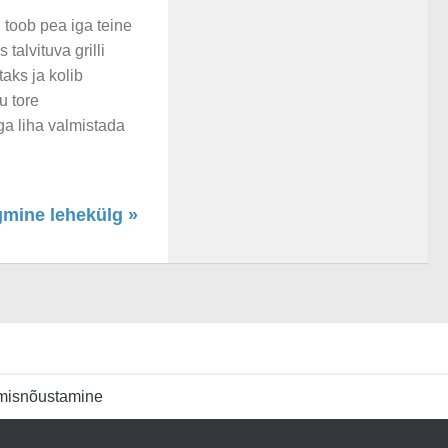
, toob pea iga teine
talvituva grilli
taks ja kolib
u tore
ga liha valmistada
gmine lehekülg »
umisnõustamine