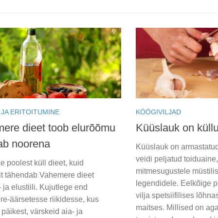
 JA ERITOITUMINE
KÖÖGIVILJAD
ere dieet toob elurõõmu
Küüslauk on küllu
iab noorena
Küüslauk on armastatud
veidi peljatud toiduaine
 poolest küll dieet, kuid
mitmesugustele müstilis
ult tähendab Vahemere dieet
legendidele. Eelkõige p
 ja elustiili. Kujutlege end
vilja spetsiifilises lõhna
e-äärsetesse riikidesse, kus
maitses. Millised on ag
 päikest, värskeid aia- ja