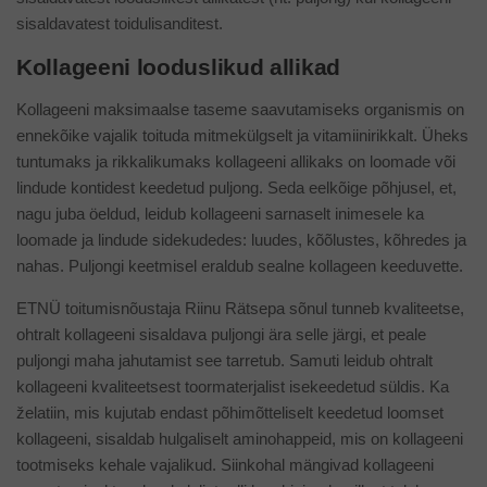
sisaldavatest toidulisanditest.
Kollageeni looduslikud allikad
Kollageeni maksimaalse taseme saavutamiseks organismis on
ennekõike vajalik toituda mitmekülgselt ja vitamiinirikkalt. Üheks
tuntumaks ja rikkalikumaks kollageeni allikaks on loomade või
lindude kontidest keedetud puljong. Seda eelkõige põhjusel, et,
nagu juba öeldud, leidub kollageeni sarnaselt inimesele ka
loomade ja lindude sidekudedes: luudes, kõõlustes, kõhredes ja
nahas. Puljongi keetmisel eraldub sealne kollageen keeduvette.
ETNÜ toitumisnõustaja Riinu Rätsepa sõnul tunneb kvaliteetse,
ohtralt kollageeni sisaldava puljongi ära selle järgi, et peale
puljongi maha jahutamist see tarretub. Samuti leidub ohtralt
kollageeni kvaliteetsest toormaterjalist isekeedetud süldis. Ka
želatiin, mis kujutab endast põhimõtteliselt keedetud loomset
kollageeni, sisaldab hulgaliselt aminohappeid, mis on kollageeni
tootmiseks kehale vajalikud. Siinkohal mängivad kollageeni