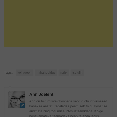
Tags:
kollageen
nahahooldus
nahk
tseluliit
Ann Jõeleht
Ann on toitumisvaldkonnaga seotud olnud viimased
kaheksa aastat, tegeledes peamiselt toidu koostise
andmete ning toitumise infosüsteemidega. Kõige
põnevamateks teemadeks peab ta enda jaoks