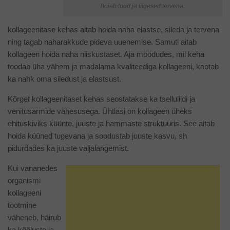
hoiab luud ja liigesed tervena.
kollageenitase kehas aitab hoida naha elastse, sileda ja tervena
ning tagab naharakkude pideva uuenemise. Samuti aitab
kollageen hoida naha niiskustaset. Aja möödudes, mil keha
toodab üha vähem ja madalama kvaliteediga kollageeni, kaotab
ka nahk oma siledust ja elastsust.
Kõrget kollageenitaset kehas seostatakse ka tselluliidi ja
venitusarmide vähesusega. Ühtlasi on kollageen üheks
ehituskiviks küünte, juuste ja hammaste struktuuris. See aitab
hoida küüned tugevana ja soodustab juuste kasvu, sh
pidurdades ka juuste väljalangemist.
Kui vananedes
organismi
kollageeni
tootmine
väheneb, häirub
ka kõõluste ja