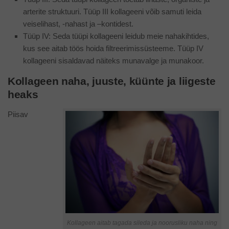
arterite struktuuri. Tüüp III kollageeni võib samuti leida
veiselihast, -nahast ja –kontidest.
Tüüp IV: Seda tüüpi kollageeni leidub meie nahakihtides,
kus see aitab töös hoida filtreerimissüsteeme. Tüüp IV
kollageeni sisaldavad näiteks munavalge ja munakoor.
Kollageen naha, juuste, küünte ja liigeste
heaks
Piisav
Kollageen aitab tagada sileda ja noorusliku naha ning