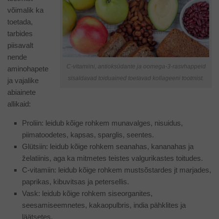
võimalik ka
toetada,
tarbides
piisavalt
nende
C-vitamiini, antioksüdante ja oomega-3-rasvhappeid
aminohapete
sisaldavad toiduained toetavad kollageeni tootmist.
ja vajalike
abiainete
allikaid:
Proliin: leidub kõige rohkem munavalges, nisuidus,
piimatoodetes, kapsas, sparglis, seentes.
Glütsiin: leidub kõige rohkem seanahas, kananahas ja
želatiinis, aga ka mitmetes teistes valgurikastes toitudes.
C-vitamiin: leidub kõige rohkem mustsõstardes jt marjades,
paprikas, kibuvitsas ja petersellis.
Vask: leidub kõige rohkem siseorganites,
seesamiseemnetes, kakaopulbris, india pähklites ja
läätsetes.