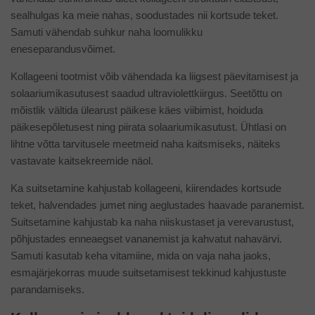
sealhulgas ka meie nahas, soodustades nii kortsude teket.
Samuti vähendab suhkur naha loomulikku
eneseparandusvõimet.
Kollageeni tootmist võib vähendada ka liigsest päevitamisest ja
solaariumikasutusest saadud ultraviolettkiirgus. Seetõttu on
mõistlik vältida ülearust päikese käes viibimist, hoiduda
päikesepõletusest ning piirata solaariumikasutust. Ühtlasi on
lihtne võtta tarvitusele meetmeid naha kaitsmiseks, näiteks
vastavate kaitsekreemide näol.
Ka suitsetamine kahjustab kollageeni, kiirendades kortsude
teket, halvendades jumet ning aeglustades haavade paranemist.
Suitsetamine kahjustab ka naha niiskustaset ja verevarustust,
põhjustades enneaegset vananemist ja kahvatut nahavärvi.
Samuti kasutab keha vitamiine, mida on vaja naha jaoks,
esmajärjekorras muude suitsetamisest tekkinud kahjustuste
parandamiseks.