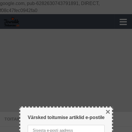
google.com, pub-6282630743791891, DIRECT,
Skip to content
f08c47fec0942fa0
×
Värsked toitumise artiklid e-postile
TOITAINED