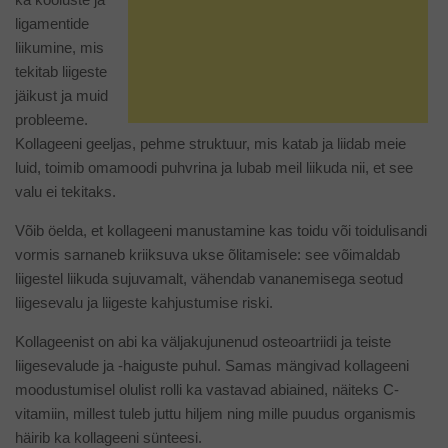
ligamentide
liikumine, mis
tekitab liigeste
jäikust ja muid
probleeme.
Kollageeni geeljas, pehme struktuur, mis katab ja liidab meie
luid, toimib omamoodi puhvrina ja lubab meil liikuda nii, et see
valu ei tekitaks.
Võib öelda, et kollageeni manustamine kas toidu või toidulisandi
vormis sarnaneb kriiksuva ukse õlitamisele: see võimaldab
liigestel liikuda sujuvamalt, vähendab vananemisega seotud
liigesevalu ja liigeste kahjustumise riski.
Kollageenist on abi ka väljakujunenud osteoartriidi ja teiste
liigesevalude ja -haiguste puhul. Samas mängivad kollageeni
moodustumisel olulist rolli ka vastavad abiained, näiteks C-
vitamiin, millest tuleb juttu hiljem ning mille puudus organismis
häirib ka kollageeni sünteesi.