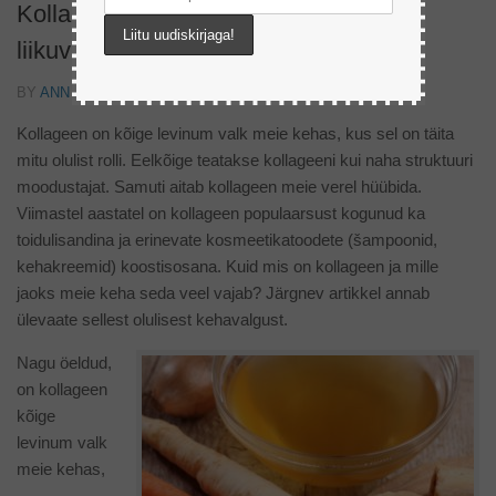
Kollageen hoiab naha sileda ja luud
liikuvana
BY
ANN JÕELEHT
Kollageen on kõige levinum valk meie kehas, kus sel on täita
mitu olulist rolli. Eelkõige teatakse kollageeni kui naha struktuuri
moodustajat. Samuti aitab kollageen meie verel hüübida.
Viimastel aastatel on kollageen populaarsust kogunud ka
toidulisandina ja erinevate kosmeetikatoodete (šampoonid,
kehakreemid) koostisosana. Kuid mis on kollageen ja mille
jaoks meie keha seda veel vajab? Järgnev artikkel annab
ülevaate sellest olulisest kehavalgust.
Nagu öeldud,
on kollageen
kõige
levinum valk
meie kehas,