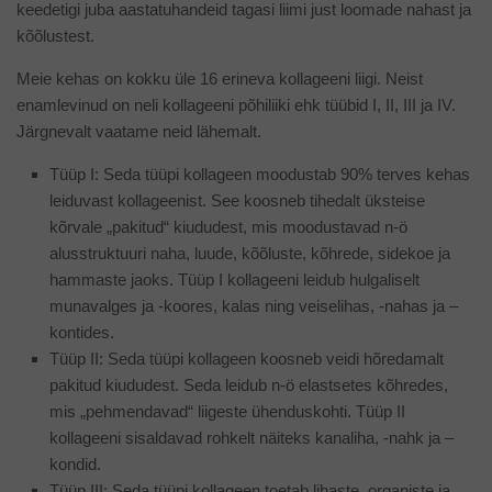
keedetigi juba aastatuhandeid tagasi liimi just loomade nahast ja
kõõlustest.
Meie kehas on kokku üle 16 erineva kollageeni liigi. Neist
enamlevinud on neli kollageeni põhiliiki ehk tüübid I, II, III ja IV.
Järgnevalt vaatame neid lähemalt.
Tüüp I: Seda tüüpi kollageen moodustab 90% terves kehas
leiduvast kollageenist. See koosneb tihedalt üksteise
kõrvale „pakitud“ kiududest, mis moodustavad n-ö
alusstruktuuri naha, luude, kõõluste, kõhrede, sidekoe ja
hammaste jaoks. Tüüp I kollageeni leidub hulgaliselt
munavalges ja -koores, kalas ning veiselihas, -nahas ja –
kontides.
Tüüp II: Seda tüüpi kollageen koosneb veidi hõredamalt
pakitud kiududest. Seda leidub n-ö elastsetes kõhredes,
mis „pehmendavad“ liigeste ühenduskohti. Tüüp II
kollageeni sisaldavad rohkelt näiteks kanaliha, -nahk ja –
kondid.
Tüüp III: Seda tüüpi kollageen toetab lihaste, organiste ja