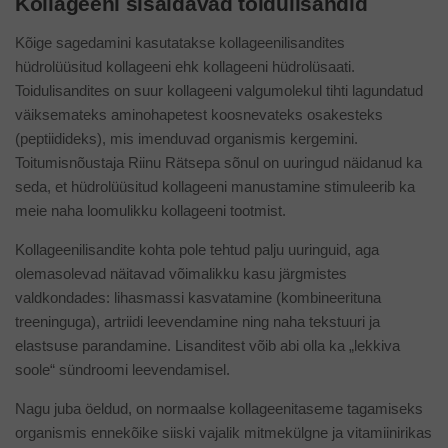
Kollageeni sisaldavad toidulisandid
Kõige sagedamini kasutatakse kollageenilisandites
hüdrolüüsitud kollageeni ehk kollageeni hüdrolüsaati.
Toidulisandites on suur kollageeni valgumolekul tihti lagundatud
väiksemateks aminohapetest koosnevateks osakesteks
(peptiidideks), mis imenduvad organismis kergemini.
Toitumisnõustaja Riinu Rätsepa sõnul on uuringud näidanud ka
seda, et hüdrolüüsitud kollageeni manustamine stimuleerib ka
meie naha loomulikku kollageeni tootmist.
Kollageenilisandite kohta pole tehtud palju uuringuid, aga
olemasolevad näitavad võimalikku kasu järgmistes
valdkondades: lihasmassi kasvatamine (kombineerituna
treeninguga), artriidi leevendamine ning naha tekstuuri ja
elastsuse parandamine. Lisanditest võib abi olla ka „lekkiva
soole“ sündroomi leevendamisel.
Nagu juba öeldud, on normaalse kollageenitaseme tagamiseks
organismis ennekõike siiski vajalik mitmekülgne ja vitamiinirikas