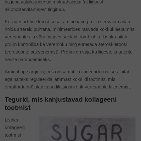
ka juba väljakujunenud maksahaigusi (nt liigsest
alkoholitarvitamisest tingitud).
Kollageeni teine koostisosa, aminohape proliin seevastu aitab
hoida artereid puhtana, minimeerides rasvade kokkukleepumist
veresoontes ja vähendades seeläbi trombiohtu. Lisaks aitab
proliin kontrollida ka vererõhku ning ennetada ateroskleroosi
(veresoonte paksenemist). Proliini on vaja ka liigeste ja arterite
seinte parandamiseks.
Aminohape arginiin, mis on samuti kollageeni koostises, aitab
aga näiteks reguleerida lämmastikoksiidi tootmist, mis
omakorda mõjutab vasodilatsiooni ehk veresoonte laienemist.
Tegurid, mis kahjustavad kollageeni
tootmist
Lisaks
kollageeni
tootmist