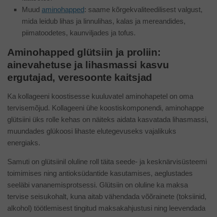
Muud
aminohapped
: saame kõrgekvaliteedilisest valgust,
mida leidub lihas ja linnulihas, kalas ja mereandides,
piimatoodetes, kaunviljades ja tofus.
Aminohapped glütsiin ja proliin:
ainevahetuse ja lihasmassi kasvu
ergutajad, veresoonte kaitsjad
Ka kollageeni koostisesse kuuluvatel aminohapetel on oma
tervisemõjud. Kollageeni ühe koostiskomponendi, aminohappe
glütsiini üks rolle kehas on näiteks aidata kasvatada lihasmassi,
muundades glükoosi lihaste elutegevuseks vajalikuks
energiaks.
Samuti on glütsiinil oluline roll täita seede- ja kesknärvisüsteemi
toimimises ning antioksüdantide kasutamises, aeglustades
seeläbi vananemisprotsessi. Glütsiin on oluline ka maksa
tervise seisukohalt, kuna aitab vähendada võõrainete (toksiinid,
alkohol) töötlemisest tingitud maksakahjustusi ning leevendada