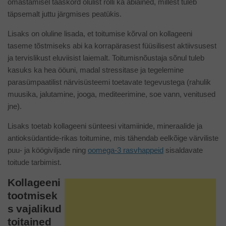
omastamisel taaskord olulist rolli ka abiained, millest tuleb
täpsemalt juttu järgmises peatükis.
Lisaks on oluline lisada, et toitumise kõrval on kollageeni
taseme tõstmiseks abi ka korrapärasest füüsilisest aktiivsusest
ja tervislikust eluviisist laiemalt. Toitumisnõustaja sõnul tuleb
kasuks ka hea ööuni, madal stressitase ja tegelemine
parasümpaatilist närvisüsteemi toetavate tegevustega (rahulik
muusika, jalutamine, jooga, mediteerimine, soe vann, venitused
jne).
Lisaks toetab kollageeni sünteesi vitamiinide, mineraalide ja
antioksüdantide-rikas toitumine, mis tähendab eelkõige värviliste
puu- ja köögiviljade ning
oomega-3 rasvhappeid
sisaldavate
toitude tarbimist.
Kollageeni
tootmisek
s vajalikud
toitained