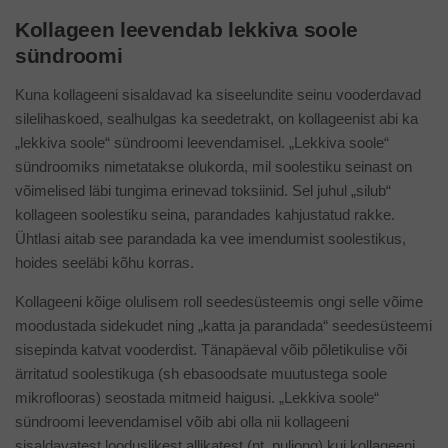
Kollageen leevendab lekkiva soole
sündroomi
Kuna kollageeni sisaldavad ka siseelundite seinu vooderdavad
silelihaskoed, sealhulgas ka seedetrakt, on kollageenist abi ka
„lekkiva soole“ sündroomi leevendamisel. „Lekkiva soole“
sündroomiks nimetatakse olukorda, mil soolestiku seinast on
võimelised läbi tungima erinevad toksiinid. Sel juhul „silub“
kollageen soolestiku seina, parandades kahjustatud rakke.
Ühtlasi aitab see parandada ka vee imendumist soolestikus,
hoides seeläbi kõhu korras.
Kollageeni kõige olulisem roll seedesüsteemis ongi selle võime
moodustada sidekudet ning „katta ja parandada“ seedesüsteemi
sisepinda katvat vooderdist. Tänapäeval võib põletikulise või
ärritatud soolestikuga (sh ebasoodsate muutustega soole
mikroflooras) seostada mitmeid haigusi. „Lekkiva soole“
sündroomi leevendamisel võib abi olla nii kollageeni
sisaldavatest looduslikest allikatest (nt. puljong) kui kollageeni