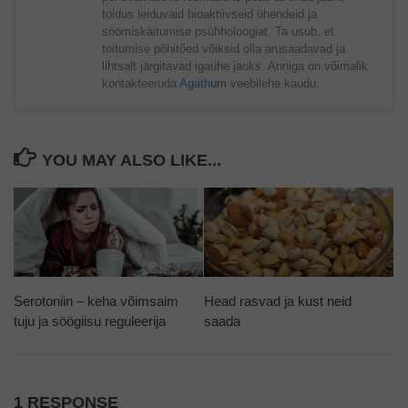
toidus leiduvaid bioaktiivseid ühendeid ja
söömiskäitumise psühholoogiat. Ta usub, et
toitumise põhitõed võiksid olla arusaadavad ja
lihtsalt järgitavad igaühe jaoks. Anniga on võimalik
kontakteeruda
Agathum
veebilehe kaudu.
YOU MAY ALSO LIKE...
Serotoniin – keha võimsaim
Head rasvad ja kust neid
tuju ja söögiisu reguleerija
saada
1 RESPONSE