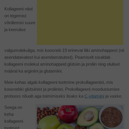
Kollageeni näol
on tegemist
võrdlemisi suure
ja keerulise
valgumolekuliga, mis koosneb 19 erinevat liiki aminohappest (nii
asendatavatest kui asendamatutest). Peamiselt sisaldab
kollageeni molekul aminohappeid glütsiin ja proliin ning olulisel
määral ka arginiini ja glutamiini.
Meie kehas algab kollageeni tootmine prokollageenist, mis
koosnebki glütsiinist ja proliinist. Prokollageeni moodustumise
protsess nõuab aga toimimiseks lisaks ka
C-vitamiini
ja vaske.
Seega on
keha
kollageeni
tootmist