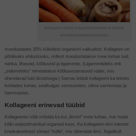
Kollageeni leidub hulgaliselt loomade ja lindude
kontidest keedetud puljongis.
moodustades 30% kõikidest organismi valkudest. Kollageen on
põhiliseks ehituskiviks, millest moodustatakse meie kehas luid,
nahka, lihaseid, kõõluseid ja ligamente. (Ligamentideks ehk
„sidemeteks“ nimetatakse kõõlusesarnaseid vääte, mis
ühendavad luid üksteisega.) Samas leidub kollageeni ka teistes
kohtades kehas, sealhulgas veresoontes, silma sarvkestas ja
hammastes.
Kollageeni erinevad tüübid
Kollageenist võib mõelda ka kui „liimist“ meie kehas, mis hoiab
kõiki eelpoolmainitud organeid koos. Ka kollageeni nimi tuleneb
kreekakeelsest sõnast “
kólla
“, mis tähendab liimi. Tegelikult