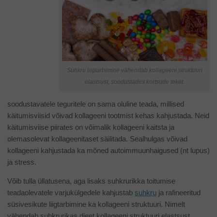
Suhkru liigtarbimine vähendab kollageeni struktuuri
elastsust, soodustades kortsude teket.
soodustavatele teguritele on sama oluline teada, millised
käitumisviisid võivad kollageeni tootmist kehas kahjustada. Neid
käitumisviise piirates on võimalik kollageeni kaitsta ja
olemasolevat kollageenitaset säilitada. Sealhulgas võivad
kollageeni kahjustada ka mõned autoimmuunhaigused (nt lupus)
ja stress.
Võib tulla üllatusena, aga lisaks suhkrurikka toitumise
teadaolevatele varjukülgedele kahjustab
suhkru
ja rafineeritud
süsivesikute liigtarbimine ka kollageeni struktuuri. Nimelt
vähendab suhkrurikas dieet kollageeni struktuuri elastsust,