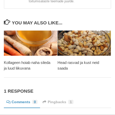
toitumisalaste teemade juurde.
YOU MAY ALSO LIKE...
Kollageen hoiab naha sileda
Head rasvad ja kust neid
ja luud liikuvana
saada
1 RESPONSE
Comments
0
Pingbacks
1