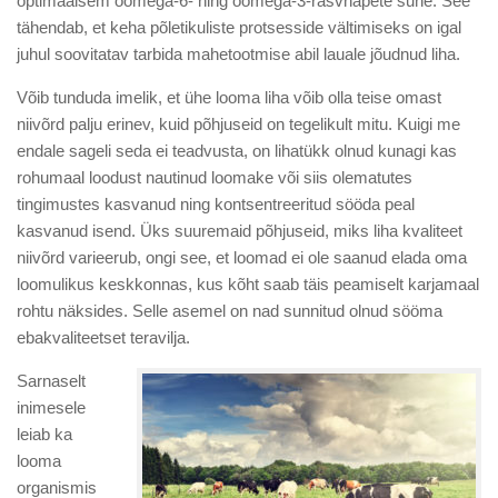
optimaalsem oomega-6- ning oomega-3-rasvhapete suhe. See
tähendab, et keha põletikuliste protsesside vältimiseks on igal
juhul soovitatav tarbida mahetootmise abil lauale jõudnud liha.
Võib tunduda imelik, et ühe looma liha võib olla teise omast
niivõrd palju erinev, kuid põhjuseid on tegelikult mitu. Kuigi me
endale sageli seda ei teadvusta, on lihatükk olnud kunagi kas
rohumaal loodust nautinud loomake või siis olematutes
tingimustes kasvanud ning kontsentreeritud sööda peal
kasvanud isend. Üks suuremaid põhjuseid, miks liha kvaliteet
niivõrd varieerub, ongi see, et loomad ei ole saanud elada oma
loomulikus keskkonnas, kus kõht saab täis peamiselt karjamaal
rohtu näksides. Selle asemel on nad sunnitud olnud sööma
ebakvaliteetset teravilja.
Sarnaselt
inimesele
leiab ka
looma
organismis