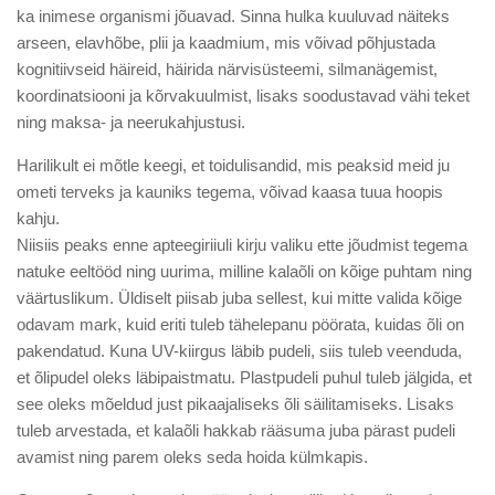
ka inimese organismi jõuavad. Sinna hulka kuuluvad näiteks
arseen, elavhõbe, plii ja kaadmium, mis võivad põhjustada
kognitiivseid häireid, häirida närvisüsteemi, silmanägemist,
koordinatsiooni ja kõrvakuulmist, lisaks soodustavad vähi teket
ning maksa- ja neerukahjustusi.
Harilikult ei mõtle keegi, et toidulisandid, mis peaksid meid ju
ometi terveks ja kauniks tegema, võivad kaasa tuua hoopis
kahju.
Niisiis peaks enne apteegiriiuli kirju valiku ette jõudmist tegema
natuke eeltööd ning uurima, milline kalaõli on kõige puhtam ning
väärtuslikum. Üldiselt piisab juba sellest, kui mitte valida kõige
odavam mark, kuid eriti tuleb tähelepanu pöörata, kuidas õli on
pakendatud. Kuna UV-kiirgus läbib pudeli, siis tuleb veenduda,
et õlipudel oleks läbipaistmatu. Plastpudeli puhul tuleb jälgida, et
see oleks mõeldud just pikaajaliseks õli säilitamiseks. Lisaks
tuleb arvestada, et kalaõli hakkab rääsuma juba pärast pudeli
avamist ning parem oleks seda hoida külmkapis.