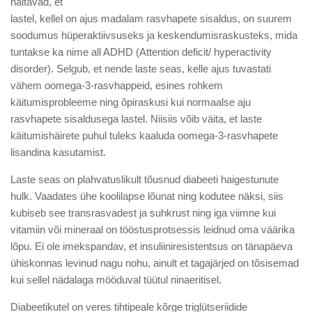
näitavad, et
lastel, kellel on ajus madalam rasvhapete sisaldus, on suurem
soodumus hüperaktiivsuseks ja keskendumisraskusteks, mida
tuntakse ka nime all ADHD (Attention deficit/ hyperactivity
disorder). Selgub, et nende laste seas, kelle ajus tuvastati
vähem oomega-3-rasvhappeid, esines rohkem
käitumisprobleeme ning õpiraskusi kui normaalse aju
rasvhapete sisaldusega lastel. Niisiis võib väita, et laste
käitumishäirete puhul tuleks kaaluda oomega-3-rasvhapete
lisandina kasutamist.
Laste seas on plahvatuslikult tõusnud diabeeti haigestunute
hulk. Vaadates ühe koolilapse lõunat ning kodutee näksi, siis
kubiseb see transrasvadest ja suhkrust ning iga viimne kui
vitamiin või mineraal on tööstusprotsessis leidnud oma väärika
lõpu. Ei ole imekspandav, et insuliiniresistentsus on tänapäeva
ühiskonnas levinud nagu nohu, ainult et tagajärjed on tõsisemad
kui sellel nädalaga mööduval tüütul ninaeritisel.
Diabeetikutel on veres tihtipeale kõrge triglütseriidide