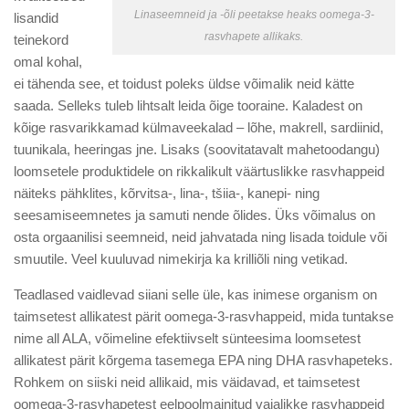
Linaseemneid ja -õli peetakse heaks oomega-3-
lisandid
rasvhapete allikaks.
teinekord
omal kohal,
ei tähenda see, et toidust poleks üldse võimalik neid kätte
saada. Selleks tuleb lihtsalt leida õige tooraine. Kaladest on
kõige rasvarikkamad külmaveekalad – lõhe, makrell, sardiinid,
tuunikala, heeringas jne. Lisaks (soovitatavalt mahetoodangu)
loomsetele produktidele on rikkalikult väärtuslikke rasvhappeid
näiteks pähklites, kõrvitsa-, lina-, tšiia-, kanepi- ning
seesamiseemnetes ja samuti nende õlides. Üks võimalus on
osta orgaanilisi seemneid, neid jahvatada ning lisada toidule või
smuutile. Veel kuuluvad nimekirja ka krilliõli ning vetikad.
Teadlased vaidlevad siiani selle üle, kas inimese organism on
taimsetest allikatest pärit oomega-3-rasvhappeid, mida tuntakse
nime all ALA, võimeline efektiivselt sünteesima loomsetest
allikatest pärit kõrgema tasemega EPA ning DHA rasvhapeteks.
Rohkem on siiski neid allikaid, mis väidavad, et taimsetest
oomega-3-rasvhapetest eelpoolmainitud vajalikke rasvhappeid