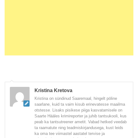
Kristina Kretova
Kristina on sündinud Saaremaal, hingelt pöline
saarlane, kuid ta vaim kisub erinevatesse maailma
otstesse. Lisaks pisikese piiga kasvatamisele on
Saarte Hääles krimireporter ja juhib tantsukooli, kus
peab ka tantsutreener ametit. Vabad hetked veedab
ta raamatute ning teadmiskirjandusega, kust leids
ka oma tee viimastel aastatel tervise ja