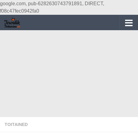
google.com, pub-6282630743791891, DIRECT,
Skip to content
f08c47fec0942fa0
TOITAINED