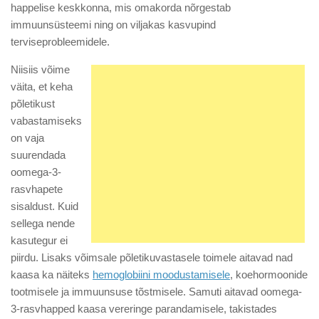
happelise keskkonna, mis omakorda nõrgestab
immuunsüsteemi ning on viljakas kasvupind
terviseprobleemidele.
Niisiis võime
väita, et keha
põletikust
vabastamiseks
on vaja
suurendada
oomega-3-
rasvhapete
sisaldust. Kuid
sellega nende
kasutegur ei
piirdu. Lisaks võimsale põletikuvastasele toimele aitavad nad
kaasa ka näiteks
hemoglobiini moodustamisele
, koehormoonide
tootmisele ja immuunsuse tõstmisele. Samuti aitavad oomega-
3-rasvhapped kaasa vereringe parandamisele, takistades