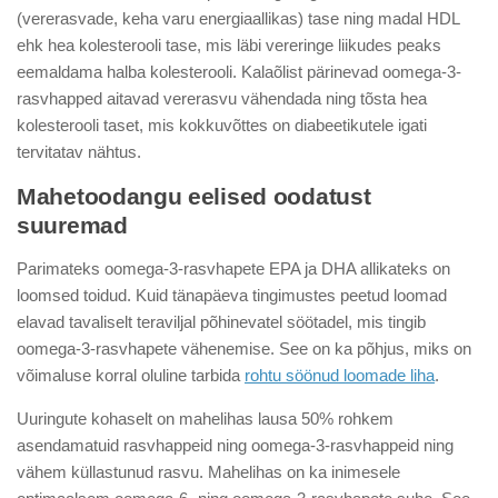
(vererasvade, keha varu energiaallikas) tase ning madal HDL
ehk hea kolesterooli tase, mis läbi vereringe liikudes peaks
eemaldama halba kolesterooli. Kalaõlist pärinevad oomega-3-
rasvhapped aitavad vererasvu vähendada ning tõsta hea
kolesterooli taset, mis kokkuvõttes on diabeetikutele igati
tervitatav nähtus.
Mahetoodangu eelised oodatust
suuremad
Parimateks oomega-3-rasvhapete EPA ja DHA allikateks on
loomsed toidud. Kuid tänapäeva tingimustes peetud loomad
elavad tavaliselt teraviljal põhinevatel söötadel, mis tingib
oomega-3-rasvhapete vähenemise. See on ka põhjus, miks on
võimaluse korral oluline tarbida
rohtu söönud loomade liha
.
Uuringute kohaselt on mahelihas lausa 50% rohkem
asendamatuid rasvhappeid ning oomega-3-rasvhappeid ning
vähem küllastunud rasvu. Mahelihas on ka inimesele