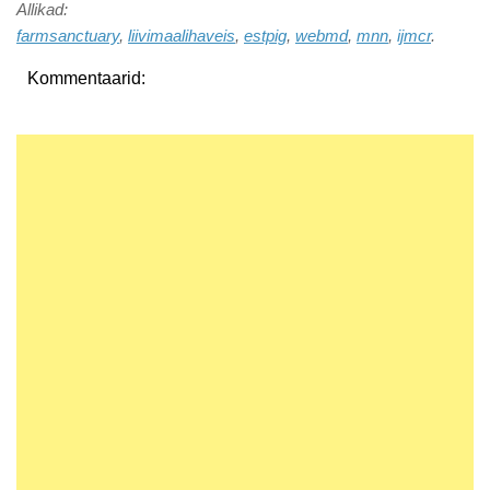
Allikad:
farmsanctuary
,
liivimaalihaveis
,
estpig
,
webmd
,
mnn
,
ijmcr
.
Kommentaarid: