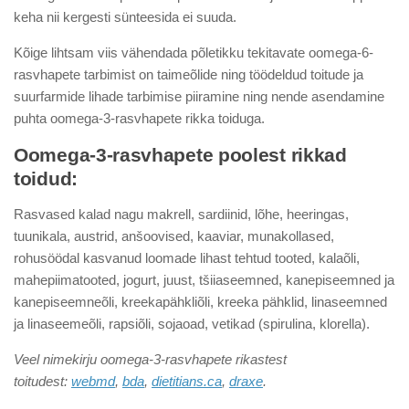
keha nii kergesti sünteesida ei suuda.
Kõige lihtsam viis vähendada põletikku tekitavate oomega-6-
rasvhapete tarbimist on taimeõlide ning töödeldud toitude ja
suurfarmide lihade tarbimise piiramine ning nende asendamine
puhta oomega-3-rasvhapete rikka toiduga.
Oomega-3-rasvhapete poolest rikkad
toidud:
Rasvased kalad nagu makrell, sardiinid, lõhe, heeringas,
tuunikala, austrid, anšoovised, kaaviar, munakollased,
rohusöödal kasvanud loomade lihast tehtud tooted, kalaõli,
mahepiimatooted, jogurt, juust, tšiiaseemned, kanepiseemned ja
kanepiseemneõli, kreekapähkliõli, kreeka pähklid, linaseemned
ja linaseemeõli, rapsiõli, sojaoad, vetikad (spirulina, klorella).
Veel nimekirju oomega-3-rasvhapete rikastest
toitudest:
webmd
,
bda
,
dietitians.ca
,
draxe
.