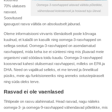
Oomega-3-rasvhapped aitavad vältida põletikke,
70% ulatuses
vähendavad kolesterooli ja hoiavad tuju üleval.
rasvast.
Soovitused
igasugust rasva vältida on absoluutselt jaburad.
Oleme informatsiooni virvarris tõenäoliselt poole kõrvaga
kuulnud, et kalaõli on kasulik ning oomega-3-rasvhapped on
sellega seotud. Oomega-3-rasvhapped on asendamatud
rasvhapped, mida keha ise ei sünteesi ning mis jõuavad meie
organismi vaid söödava toidu kaudu. Oomega-3-rasvhapped
koosnevad kahest olulisemast rasvhappest, milleks on EPA ja
DHA. Need on vajalikud selleks, et me terved ja õnnelikud
püsiks, meie aju funktsioneeriks ning areneks ootustepäraselt
ning süda oleks terve.
Rasvad ei ole vaenlased
Tihtipeale on rasvu alahinnatud. Head rasvad, nagu näiteks
oomega-3- ja oomega-9-rasvhapped vähendavad põletikke, mis