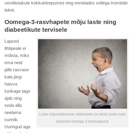
vereliistakute kokkukleepumist ning ennetades sellega trombide
teket.
Oomega-3-rasvhapete mõju laste ning
diabeetikute tervisele
Lapsed
tihtipeale ei
mõista, miks
ema neid
jälle rasvase
kala järgi
haisva
lusikaga taga
ajab ning
seda alla
neelama
Laste hüperaktiivsuse vältimiseks on tähtis anda neile
sunnib.
piisavalt oomega-3-rasvhappeid.
Uuringud aga