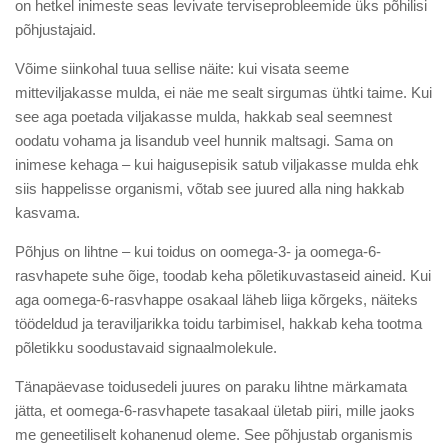
on hetkel inimeste seas levivate terviseprobleemide üks põhilisi
põhjustajaid.
Võime siinkohal tuua sellise näite: kui visata seeme
mitteviljakasse mulda, ei näe me sealt sirgumas ühtki taime. Kui
see aga poetada viljakasse mulda, hakkab seal seemnest
oodatu vohama ja lisandub veel hunnik maltsagi. Sama on
inimese kehaga – kui haigusepisik satub viljakasse mulda ehk
siis happelisse organismi, võtab see juured alla ning hakkab
kasvama.
Põhjus on lihtne – kui toidus on oomega-3- ja oomega-6-
rasvhapete suhe õige, toodab keha põletikuvastaseid aineid. Kui
aga oomega-6-rasvhappe osakaal läheb liiga kõrgeks, näiteks
töödeldud ja teraviljarikka toidu tarbimisel, hakkab keha tootma
põletikku soodustavaid signaalmolekule.
Tänapäevase toidusedeli juures on paraku lihtne märkamata
jätta, et oomega-6-rasvhapete tasakaal ületab piiri, mille jaoks
me geneetiliselt kohanenud oleme. See põhjustab organismis