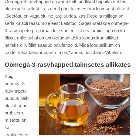
Oomega-3-rasvhapped on äärmiselt tundlikud hapniku suhtes,
olenemata sellest, kas need pärit taimsest või loomsest allikast.
„Seetõttu on väga oluline järgi uurida, kas üldse ja millega on
seda kalaõli rääsumise eest kaitstud. Sageli lisatakse oomega-
3-rasvhapete preparaatidele sünteetilist e-vitamiini, aga on ka
õlisid, mille puhul on antioksüdantideks looduslikud allikad,
näiteks oliiviõlist saadud polüfenoolid. Mida looduslikum on
toode, seda kehaomasem ta on,“ annab nõu Jaani-Vihalem.
Oomega-3-rasvhapped taimsetes allikates
Kuigi
oomega-3-
rasvhapete
puudus näib
olevat suur
probleem,
mistõttu on
ka
kvaliteetsed