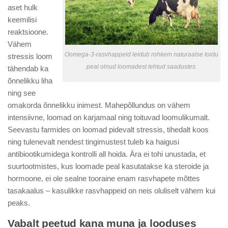
aset hulk
keemilisi
reaktsioone.
Vähem
Oomega-3-rasvhappeid leidub rohkem naturaalse toidu
stressis loom
peal olnud loomadest tehtud saadustes.
tähendab ka
õnnelikku liha
ning see
omakorda õnnelikku inimest. Mahepõllundus on vähem
intensiivne, loomad on karjamaal ning toituvad loomulikumalt.
Seevastu farmides on loomad pidevalt stressis, tihedalt koos
ning tulenevalt nendest tingimustest tuleb ka haigusi
antibiootikumidega kontrolli all hoida. Ära ei tohi unustada, et
suurtootmistes, kus loomade peal kasutatakse ka steroide ja
hormoone, ei ole sealne tooraine enam rasvhapete mõttes
tasakaalus – kasulikke rasvhappeid on neis oluliselt vähem kui
peaks.
Vabalt peetud kana muna ja looduses