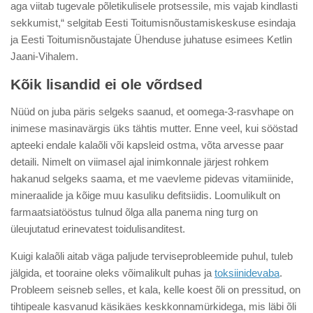
aga viitab tugevale põletikulisele protsessile, mis vajab kindlasti
sekkumist,“ selgitab Eesti Toitumisnõustamiskeskuse esindaja
ja Eesti Toitumisnõustajate Ühenduse juhatuse esimees Ketlin
Jaani-Vihalem.
Kõik lisandid ei ole võrdsed
Nüüd on juba päris selgeks saanud, et oomega-3-rasvhape on
inimese masinavärgis üks tähtis mutter. Enne veel, kui sööstad
apteeki endale kalaõli või kapsleid ostma, võta arvesse paar
detaili. Nimelt on viimasel ajal inimkonnale järjest rohkem
hakanud selgeks saama, et me vaevleme pidevas vitamiinide,
mineraalide ja kõige muu kasuliku defitsiidis. Loomulikult on
farmaatsiatööstus tulnud õlga alla panema ning turg on
üleujutatud erinevatest toidulisanditest.
Kuigi kalaõli aitab väga paljude terviseprobleemide puhul, tuleb
jälgida, et tooraine oleks võimalikult puhas ja
toksiinidevaba
.
Probleem seisneb selles, et kala, kelle koest õli on pressitud, on
tihtipeale kasvanud käsikäes keskkonnamürkidega, mis läbi õli