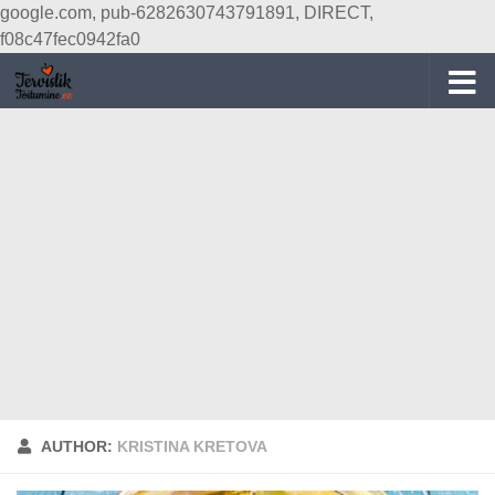
google.com, pub-6282630743791891, DIRECT,
Skip to content
f08c47fec0942fa0
AUTHOR:
KRISTINA KRETOVA