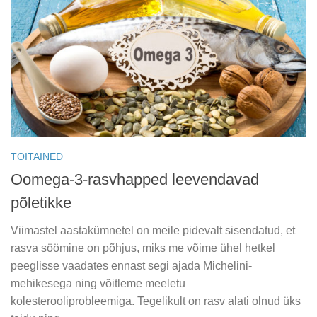
TOITAINED
Oomega-3-rasvhapped leevendavad
põletikke
Viimastel aastakümnetel on meile pidevalt sisendatud, et
rasva söömine on põhjus, miks me võime ühel hetkel
peeglisse vaadates ennast segi ajada Michelini-
mehikesega ning võitleme meeletu
kolesterooliprobleemiga. Tegelikult on rasv alati olnud üks