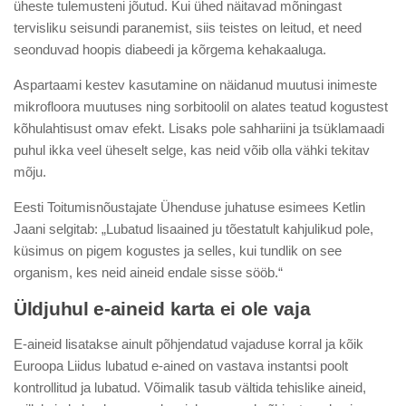
üheste tulemusteni jõutud. Kui ühed näitavad mõningast
tervisliku seisundi paranemist, siis teistes on leitud, et need
seonduvad hoopis diabeedi ja kõrgema kehakaaluga.
Aspartaami kestev kasutamine on näidanud muutusi inimeste
mikrofloora muutuses ning sorbitoolil on alates teatud kogustest
kõhulahtisust omav efekt. Lisaks pole sahhariini ja tsüklamaadi
puhul ikka veel üheselt selge, kas neid võib olla vähki tekitav
mõju.
Eesti Toitumisnõustajate Ühenduse juhatuse esimees Ketlin
Jaani selgitab: „Lubatud lisaained ju tõestatult kahjulikud pole,
küsimus on pigem kogustes ja selles, kui tundlik on see
organism, kes neid aineid endale sisse sööb.“
Üldjuhul e-aineid karta ei ole vaja
E-aineid lisatakse ainult põhjendatud vajaduse korral ja kõik
Euroopa Liidus lubatud e-ained on vastava instantsi poolt
kontrollitud ja lubatud. Võimalik tasub vältida tehislike aineid,