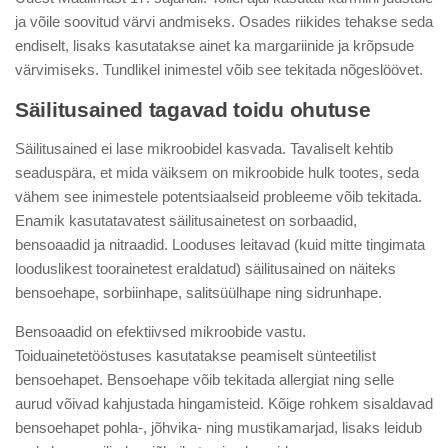
ja võile soovitud värvi andmiseks. Osades riikides tehakse seda
endiselt, lisaks kasutatakse ainet ka margariinide ja krõpsude
värvimiseks. Tundlikel inimestel võib see tekitada nõgeslöövet.
Säilitusained tagavad toidu ohutuse
Säilitusained ei lase mikroobidel kasvada. Tavaliselt kehtib
seaduspära, et mida väiksem on mikroobide hulk tootes, seda
vähem see inimestele potentsiaalseid probleeme võib tekitada.
Enamik kasutatavatest säilitusainetest on sorbaadid,
bensoaadid ja nitraadid. Looduses leitavad (kuid mitte tingimata
looduslikest toorainetest eraldatud) säilitusained on näiteks
bensoehape, sorbiinhape, salitsüülhape ning sidrunhape.
Bensoaadid on efektiivsed mikroobide vastu.
Toiduainetetööstuses kasutatakse peamiselt sünteetilist
bensoehapet. Bensoehape võib tekitada allergiat ning selle
aurud võivad kahjustada hingamisteid. Kõige rohkem sisaldavad
bensoehapet pohla-, jõhvika- ning mustikamarjad, lisaks leidub