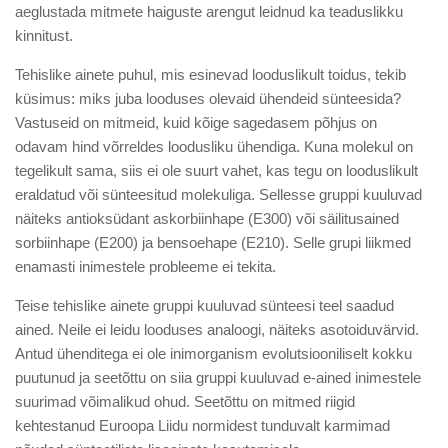
aeglustada mitmete haiguste arengut leidnud ka teaduslikku
kinnitust.
Tehislike ainete puhul, mis esinevad looduslikult toidus, tekib
küsimus: miks juba looduses olevaid ühendeid sünteesida?
Vastuseid on mitmeid, kuid kõige sagedasem põhjus on
odavam hind võrreldes loodusliku ühendiga. Kuna molekul on
tegelikult sama, siis ei ole suurt vahet, kas tegu on looduslikult
eraldatud või sünteesitud molekuliga. Sellesse gruppi kuuluvad
näiteks antioksüdant askorbiinhape (E300) või säilitusained
sorbiinhape (E200) ja bensoehape (E210). Selle grupi liikmed
enamasti inimestele probleeme ei tekita.
Teise tehislike ainete gruppi kuuluvad sünteesi teel saadud
ained. Neile ei leidu looduses analoogi, näiteks asotoiduvärvid.
Antud ühenditega ei ole inimorganism evolutsiooniliselt kokku
puutunud ja seetõttu on siia gruppi kuuluvad e-ained inimestele
suurimad võimalikud ohud. Seetõttu on mitmed riigid
kehtestanud Euroopa Liidu normidest tunduvalt karmimad