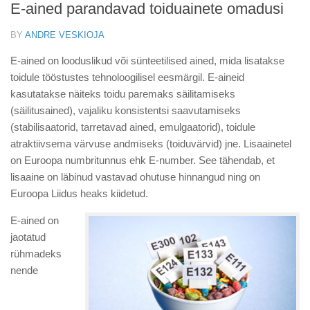
E-ained parandavad toiduainete omadusi
BY
ANDRE VESKIOJA
E-ained on looduslikud või sünteetilised ained, mida lisatakse
toidule tööstustes tehnoloogilisel eesmärgil. E-aineid
kasutatakse näiteks toidu paremaks säilitamiseks
(säilitusained), vajaliku konsistentsi saavutamiseks
(stabilisaatorid, tarretavad ained, emulgaatorid), toidule
atraktiivsema värvuse andmiseks (toiduvärvid) jne. Lisaainetel
on Euroopa numbritunnus ehk E-number. See tähendab, et
lisaaine on läbinud vastavad ohutuse hinnangud ning on
Euroopa Liidus heaks kiidetud.
E-ained on
jaotatud
rühmadeks
nende