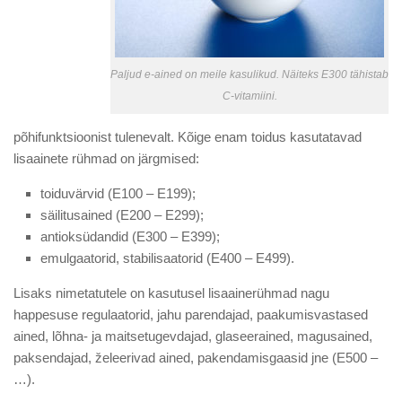
Paljud e-ained on meile kasulikud. Näiteks E300 tähistab
C-vitamiini.
põhifunktsioonist tulenevalt. Kõige enam toidus kasutatavad
lisaainete rühmad on järgmised:
toiduvärvid (E100 – E199);
säilitusained (E200 – E299);
antioksüdandid (E300 – E399);
emulgaatorid, stabilisaatorid (E400 – E499).
Lisaks nimetatutele on kasutusel lisaainerühmad nagu
happesuse regulaatorid, jahu parendajad, paakumisvastased
ained, lõhna- ja maitsetugevdajad, glaseerained, magusained,
paksendajad, želeerivad ained, pakendamisgaasid jne (E500 –
…).