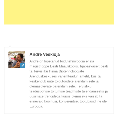
Andre Veskioja
Andre on lõpetanud toidutehnoloogia eriala
magistriõppe Eesti Maaülikoolis. Igapäevaselt peab
ta Tervisliku Piima Biotehnoloogiate
Arenduskeskuses vanemteaduri ametit, kus ta
keskendub uute toidutoodete arendamisele ja
olemasolevate parendamisele. Tervisliku
teaduspõhise toitumise teadmiste täiendamiseks ja
uusimate trendidega kursis olemiseks väisab ta
erinevaid koolitusi, konverentse, töötubasid jne üle
Euroopa.