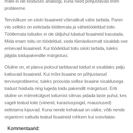
millel ei ole looduses analoogi, kuna need põhjustavad enim
probleeme.
Tervislikum on siiski lisaaineid võimalikult vähe tarbida. Parim
viis selleks on eelistada töötlemata ja vähetöödeldud toite.
Töötlemata toitudes ei ole üldjuhul lubatud lisaaineid kasutada.
Mida enam toitu on töödeldud, seda tõenäolisemalt sisaldab see
erinevaid lisaaineid. Kui töödeldud toitu siiski tarbida, tuleks
jälgida toidupakendite märgistusi.
Oluline on, et päeva jooksul tarbitavad toidud ei sisaldaks palju
kattuvaid lisaaineid. Kui mõni lisaaine on põhjustanud
terviseprobleeme, tuleks proovida sellise lisaaine sisaldusega
toidust hoiduda ning lugeda toidu pakendilt märgistust. Eriti
oluline on mitmekülgset toitumist silmas pidada laste puhul, kes
sageli teatud toite (viinerid, karastusjoogid, maiustused)
eelistama kipuvad. Kuna nende kehakaal on väike, võib nende
organismi sattuda teatud lisaaineid rohkem kui soovitatav.
Kommentaarid: