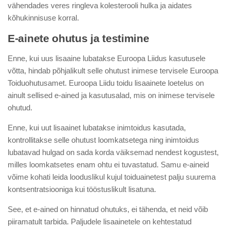
vähendades veres ringleva kolesterooli hulka ja aidates
kõhukinnisuse korral.
E-ainete ohutus ja testimine
Enne, kui uus lisaaine lubatakse Euroopa Liidus kasutusele
võtta, hindab põhjalikult selle ohutust inimese tervisele Euroopa
Toiduohutusamet. Euroopa Liidu toidu lisaainete loetelus on
ainult sellised e-ained ja kasutusalad, mis on inimese tervisele
ohutud.
Enne, kui uut lisaainet lubatakse inimtoidus kasutada,
kontrollitakse selle ohutust loomkatsetega ning inimtoidus
lubatavad hulgad on sada korda väiksemad nendest kogustest,
milles loomkatsetes enam ohtu ei tuvastatud. Samu e-aineid
võime kohati leida looduslikul kujul toiduainetest palju suurema
kontsentratsiooniga kui tööstuslikult lisatuna.
See, et e-ained on hinnatud ohutuks, ei tähenda, et neid võib
piiramatult tarbida. Paljudele lisaainetele on kehtestatud