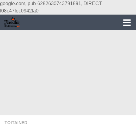
google.com, pub-6282630743791891, DIRECT,
Skip to content
f08c47fec0942fa0
TOITAINED