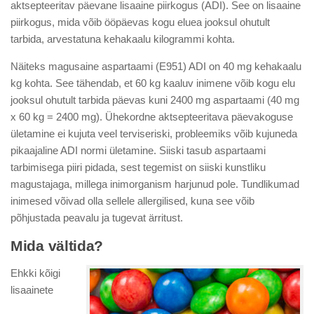
aktsepteeritav päevane lisaaine piirkogus (ADI). See on lisaaine
piirkogus, mida võib ööpäevas kogu eluea jooksul ohutult
tarbida, arvestatuna kehakaalu kilogrammi kohta.
Näiteks magusaine aspartaami (E951) ADI on 40 mg kehakaalu
kg kohta. See tähendab, et 60 kg kaaluv inimene võib kogu elu
jooksul ohutult tarbida päevas kuni 2400 mg aspartaami (40 mg
x 60 kg = 2400 mg). Ühekordne aktsepteeritava päevakoguse
ületamine ei kujuta veel terviseriski, probleemiks võib kujuneda
pikaajaline ADI normi ületamine. Siiski tasub aspartaami
tarbimisega piiri pidada, sest tegemist on siiski kunstliku
magustajaga, millega inimorganism harjunud pole. Tundlikumad
inimesed võivad olla sellele allergilised, kuna see võib
põhjustada peavalu ja tugevat ärritust.
Mida vältida?
Ehkki kõigi
lisaainete