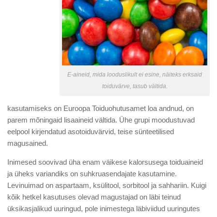
E-aineid, mida looduslikult ei esine, näiteks erksaid
toiduvärve, tasub vältida.
kasutamiseks on Euroopa Toiduohutusamet loa andnud, on
parem mõningaid lisaaineid vältida. Ühe grupi moodustuvad
eelpool kirjendatud asotoiduvärvid, teise sünteetilised
magusained.
Inimesed soovivad üha enam väikese kalorsusega toiduaineid
ja üheks variandiks on suhkruasendajate kasutamine.
Levinuimad on aspartaam, ksülitool, sorbitool ja sahhariin. Kuigi
kõik hetkel kasutuses olevad magustajad on läbi teinud
üksikasjalikud uuringud, pole inimestega läbiviidud uuringutes