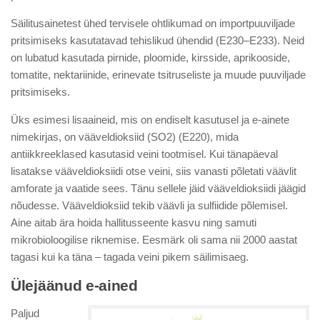
Säilitusainetest ühed tervisele ohtlikumad on importpuuviljade
pritsimiseks kasutatavad tehislikud ühendid (E230–E233). Neid
on lubatud kasutada pirnide, ploomide, kirsside, aprikooside,
tomatite, nektariinide, erinevate tsitruseliste ja muude puuviljade
pritsimiseks.
Üks esimesi lisaaineid, mis on endiselt kasutusel ja e-ainete
nimekirjas, on vääveldioksiid (SO2) (E220), mida
antiikkreeklased kasutasid veini tootmisel. Kui tänapäeval
lisatakse vääveldioksiidi otse veini, siis vanasti põletati väävlit
amforate ja vaatide sees. Tänu sellele jäid vääveldioksiidi jäägid
nõudesse. Vääveldioksiid tekib väävli ja sulfiidide põlemisel.
Aine aitab ära hoida hallitusseente kasvu ning samuti
mikrobioloogilise riknemise. Eesmärk oli sama nii 2000 aastat
tagasi kui ka täna – tagada veini pikem säilimisaeg.
Ülejäänud e-ained
Paljud