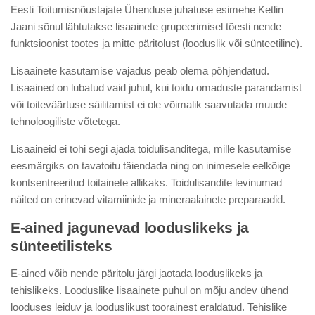
Eesti Toitumisnõustajate Ühenduse juhatuse esimehe Ketlin
Jaani sõnul lähtutakse lisaainete grupeerimisel tõesti nende
funktsioonist tootes ja mitte päritolust (looduslik või sünteetiline).
Lisaainete kasutamise vajadus peab olema põhjendatud.
Lisaained on lubatud vaid juhul, kui toidu omaduste parandamist
või toiteväärtuse säilitamist ei ole võimalik saavutada muude
tehnoloogiliste võtetega.
Lisaaineid ei tohi segi ajada toidulisanditega, mille kasutamise
eesmärgiks on tavatoitu täiendada ning on inimesele eelkõige
kontsentreeritud toitainete allikaks. Toidulisandite levinumad
näited on erinevad vitamiinide ja mineraalainete preparaadid.
E-ained jagunevad looduslikeks ja
sünteetilisteks
E-ained võib nende päritolu järgi jaotada looduslikeks ja
tehislikeks. Looduslike lisaainete puhul on mõju andev ühend
looduses leiduv ja looduslikust toorainest eraldatud. Tehislike