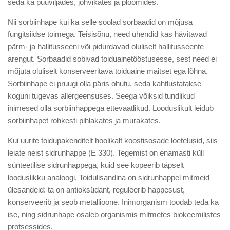
seda ka puuviljades, jõhvikates ja ploomides.
Nii sorbiinhape kui ka selle soolad sorbaadid on mõjusa
fungitsiidse toimega. Teisisõnu, need ühendid kas hävitavad
pärm- ja hallitusseeni või pidurdavad oluliselt hallitusseente
arengut. Sorbaadid sobivad toiduainetööstusesse, sest need ei
mõjuta oluliselt konserveeritava toiduaine maitset ega lõhna.
Sorbiinhape ei pruugi olla päris ohutu, seda kahtlustatakse
koguni tugevas allergeensuses. Seega võiksid tundlikud
inimesed olla sorbiinhappega ettevaatlikud. Looduslikult leidub
sorbiinhapet rohkesti pihlakates ja murakates.
Kui uurite toidupakenditelt hoolikalt koostisosade loetelusid, siis
leiate neist sidrunhappe (E 330). Tegemist on enamasti küll
sünteetilise sidrunhappega, kuid see kopeerib täpselt
looduslikku analoogi. Toidulisandina on sidrunhappel mitmeid
ülesandeid: ta on antioksüdant, reguleerib happesust,
konserveerib ja seob metallioone. Inimorganism toodab teda ka
ise, ning sidrunhape osaleb organismis mitmetes biokeemilistes
protsessides.