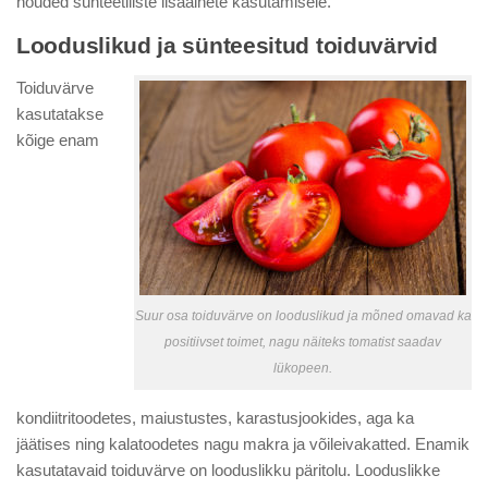
nõuded sünteetiliste lisaainete kasutamisele.
Looduslikud ja sünteesitud toiduvärvid
Toiduvärve
kasutatakse
kõige enam
Suur osa toiduvärve on looduslikud ja mõned omavad ka
positiivset toimet, nagu näiteks tomatist saadav
lükopeen.
kondiitritoodetes, maiustustes, karastusjookides, aga ka
jäätises ning kalatoodetes nagu makra ja võileivakatted. Enamik
kasutatavaid toiduvärve on looduslikku päritolu. Looduslikke