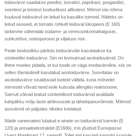
toiduvärve saadakse peedist, tomatist, paprikast, porgandist,
seentest ja teistest looduslikest allikatest. Mitmel siia rühma
kuuluval toiduvärvil on leitud ka kasulike toimeid. Näiteks on
leitud seoseid, et tomatis rohkelt leiduval lükopeeni (E 160)
tarbimine vähendab südame- ja veresoonkonnahaiguste,
suhkurtõve, osteoporoosi ja viljatuse risk.
Peale looduslikku päritolu toiduvärvide kasutatakse ka
sünteetilisi toiduvärve. Siin on levinuimad asotoiduvärvid. On
lihtne meeles pidada, et kui toode on väga eredavärviline, siis on
selles tõenäoliselt kasutatud asotoiduvärve. Soovitatav on
asotoiduvärve sisalduvaid tooteid vältida, kuna mõnedel
inimestel võivad need esile kutsuda allergilisi reaktsioone.
Samuti võivad teatud sünteetilised toiduvärvid avaldada
kahjulikku mõju laste aktiivsusele ja tähelepanuvõimele. Mitmed
asovärvid on paljudes riikides keelatud.
Näide vanematest lubatud e-ainete on toiduvärvid karmiin (E
120) ja annaatoekstraktid (E160b), mis jõudsid Euroopasse
Uuest Maailmast 17. sajandil. Tollel ajal kasutati karmiini juustule