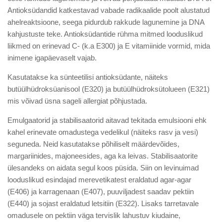
Antioksüdandid katkestavad vabade radikaalide poolt alustatud
ahelreaktsioone, seega pidurdub rakkude lagunemine ja DNA
kahjustuste teke. Antioksüdantide rühma mitmed looduslikud
liikmed on erinevad C- (k.a E300) ja E vitamiinide vormid, mida
inimene igapäevaselt vajab.
Kasutatakse ka sünteetilisi antioksüdante, näiteks
butüülhüdroksüanisool (E320) ja butüülhüdroksütolueen (E321)
mis võivad üsna sageli allergiat põhjustada.
Emulgaatorid ja stabilisaatorid aitavad tekitada emulsiooni ehk
kahel erinevate omadustega vedelikul (näiteks rasv ja vesi)
seguneda. Neid kasutatakse põhiliselt määrdevõides,
margariinides, majoneesides, aga ka leivas. Stabilisaatorite
ülesandeks on aidata segul koos püsida. Siin on levinuimad
looduslikud esindajad merevetikatest eraldatud agar-agar
(E406) ja karragenaan (E407), puuviljadest saadav pektiin
(E440) ja sojast eraldatud letsitiin (E322). Lisaks tarretavale
omadusele on pektiin väga tervislik lahustuv kiudaine,