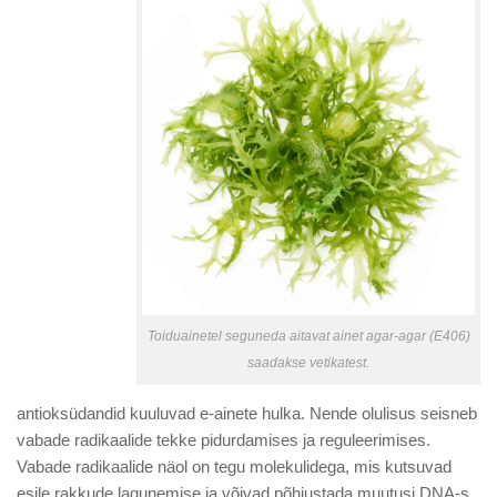
Toiduainetel seguneda aitavat ainet agar-agar (E406)
saadakse vetikatest.
antioksüdandid kuuluvad e-ainete hulka. Nende olulisus seisneb
vabade radikaalide tekke pidurdamises ja reguleerimises.
Vabade radikaalide näol on tegu molekulidega, mis kutsuvad
esile rakkude lagunemise ja võivad põhjustada muutusi DNA-s.