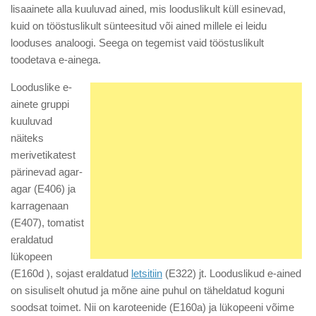
lisaainete alla kuuluvad ained, mis looduslikult küll esinevad,
kuid on tööstuslikult sünteesitud või ained millele ei leidu
looduses analoogi. Seega on tegemist vaid tööstuslikult
toodetava e-ainega.
Looduslike e-
ainete gruppi
kuuluvad
näiteks
merivetikatest
pärinevad agar-
agar (E406) ja
karragenaan
(E407), tomatist
eraldatud
lükopeen
(E160d ), sojast eraldatud
letsitiin
(E322) jt. Looduslikud e-ained
on sisuliselt ohutud ja mõne aine puhul on täheldatud koguni
soodsat toimet. Nii on karoteenide (E160a) ja lükopeeni võime