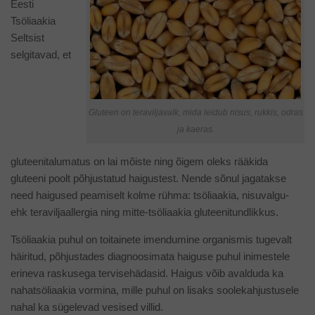
Eesti
Tsöliaakia
Seltsist
selgitavad, et
Gluteen on teraviljavalk, mida leidub nisus, rukkis, odras
ja kaeras.
gluteenitalumatus on lai mõiste ning õigem oleks rääkida
gluteeni poolt põhjustatud haigustest. Nende sõnul jagatakse
need haigused peamiselt kolme rühma: tsöliaakia, nisuvalgu-
ehk teraviljaallergia ning mitte-tsöliaakia gluteenitundlikkus.
Tsöliaakia puhul on toitainete imendumine organismis tugevalt
häiritud, põhjustades diagnoosimata haiguse puhul inimestele
erineva raskusega tervisehädasid. Haigus võib avalduda ka
nahatsöliaakia vormina, mille puhul on lisaks soolekahjustusele
nahal ka sügelevad vesised villid.