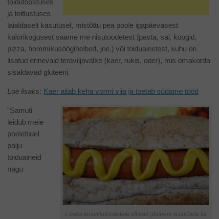
toidutööstuses
ja toitlustuses
laialdaselt kasutusel, mistõttu pea poole igapäevasest
kalorikogusest saame me nisutoodetest (pasta, sai, koogid,
pizza, hommikusöögihelbed, jne.) või toiduainetest, kuhu on
lisatud erinevaid teraviljavalke (kaer, rukis, oder), mis omakorda
sisaldavad gluteeni.
Loe
lisaks
:
Kaer aitab keha vormi viia ja toetab südame tööd
“Samuti
leidub meie
poelettidel
palju
toiduaineid
nagu
Lisaks teraviljatoodetele võivad gluteeni sisaldada ka