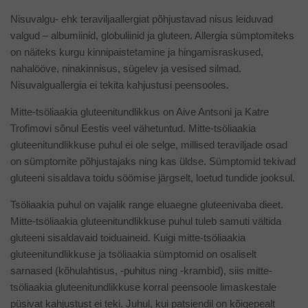
Nisuvalgu- ehk teraviljaallergiat põhjustavad nisus leiduvad
valgud – albumiinid, globuliinid ja gluteen. Allergia sümptomiteks
on näiteks kurgu kinnipaistetamine ja hingamisraskused,
nahalööve, ninakinnisus, sügelev ja vesised silmad.
Nisuvalguallergia ei tekita kahjustusi peensooles.
Mitte-tsöliaakia gluteenitundlikkus on Aive Antsoni ja Katre
Trofimovi sõnul Eestis veel vähetuntud. Mitte-tsöliaakia
gluteenitundlikkuse puhul ei ole selge, millised teraviljade osad
on sümptomite põhjustajaks ning kas üldse. Sümptomid tekivad
gluteeni sisaldava toidu söömise järgselt, loetud tundide jooksul.
Tsöliaakia puhul on vajalik range eluaegne gluteenivaba dieet.
Mitte-tsöliaakia gluteenitundlikkuse puhul tuleb samuti vältida
gluteeni sisaldavaid toiduaineid. Kuigi mitte-tsöliaakia
gluteenitundlikkuse ja tsöliaakia sümptomid on osaliselt
sarnased (kõhulahtisus, -puhitus ning -krambid), siis mitte-
tsöliaakia gluteenitundlikkuse korral peensoole limaskestale
püsivat kahjustust ei teki. Juhul, kui patsiendil on kõigepealt