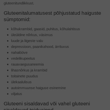
gluteenitundlikkust.
Gluteenitalumatusest põhjustatud haiguste
sümptomid:
kõhukrambid, gaasid, puhitus, kõhulahtisus
üleüldine nõrkus, väsimus
luude ja liigeste valu
depressioon, paanikahood, ärrituvus
nahalööve
vedelikupeetus
rauavaegusaneemia
lihasnõrkus ja krambid
toitainete puudus
ülekaalulisus
autoimmuunse haiguse esinemine
viljatus
Gluteeni sisaldavad või vahel gluteeni
sisaldavad toiduained