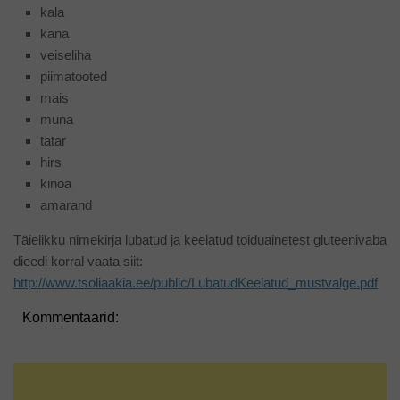
kala
kana
veiseliha
piimatooted
mais
muna
tatar
hirs
kinoa
amarand
Täielikku nimekirja lubatud ja keelatud toiduainetest gluteenivaba
dieedi korral vaata siit:
http://www.tsoliaakia.ee/public/LubatudKeelatud_mustvalge.pdf
Kommentaarid: