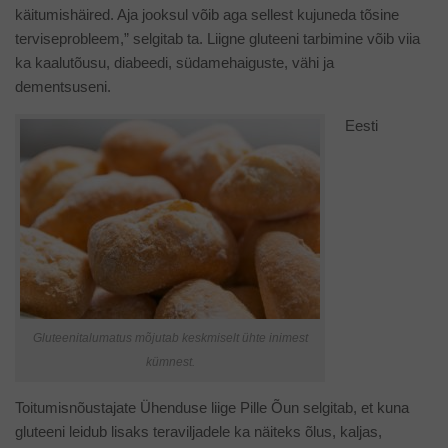
käitumishäired. Aja jooksul võib aga sellest kujuneda tõsine
terviseprobleem,” selgitab ta. Liigne gluteeni tarbimine võib viia
ka kaalutõusu, diabeedi, südamehaiguste, vähi ja
dementsuseni.
Eesti
Gluteenitalumatus mõjutab keskmiselt ühte inimest
kümnest.
Toitumisnõustajate Ühenduse liige Pille Õun selgitab, et kuna
gluteeni leidub lisaks teraviljadele ka näiteks õlus, kaljas,