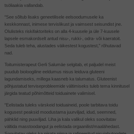
tsöliaakia vallandab.
“See sõltub lisaks geneetilisele eelsoodumusele ka
keskkonnast, inimese tervislikust ja vaimsest seisundist jne.
Olulisteks riskifaktoriteks on alla 4-kuusele ja üle 7-kuusele
lapsele esmakordselt antud nisu-, rukki-, odra- või kaeratoit.
Seda tuleb teha, alustades väikestest kogustest,” rõhutavad
nad.
Toitumisterapeut Gerli Salumäe selgitab, et paljudel meist
puudub bioloogiline eeldumus nisus leiduva gluteeni
lagundamiseks, millega kaasneb ka talumatus. Gluteenist
põhjustatud terviseprobleemide vältimiseks tuleb tema kinnitusel
järgida teatud põhimõtteid toiduainete valimisel.
“Eelistada tuleks värskeid toiduaineid, poole tarbitava toidu
kogusest peaksid moodustama juurviljad, idud, seemned,
pähklid ning puuviljad. Liha ja kala valikul oleks soovitatav
vältida masstoodangut ja eelistada orgaanilist/maalähedast.
Soovitatav oleks ka piirata piima ja rafineeritud nisujahutoodete