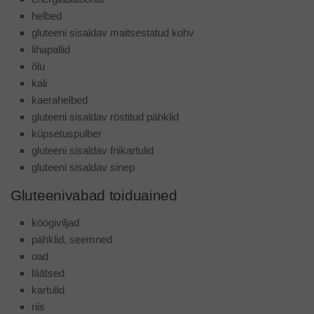
helbed
gluteeni sisaldav maitsestatud kohv
lihapallid
õlu
kali
kaerahelbed
gluteeni sisaldav röstitud pähklid
küpsetuspulber
gluteeni sisaldav friikartulid
gluteeni sisaldav sinep
Gluteenivabad toiduained
köögiviljad
pähklid, seemned
oad
läätsed
kartulid
riis