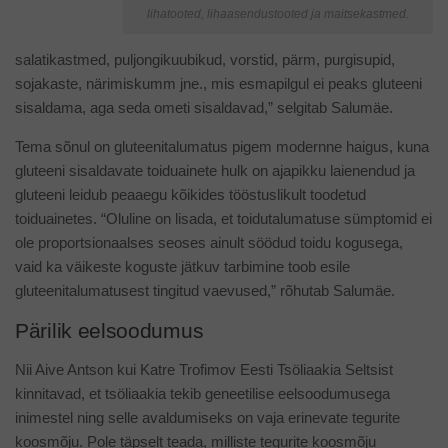
lihatooted, lihaasendustooted ja maitsekastmed.
salatikastmed, puljongikuubikud, vorstid, pärm, purgisupid,
sojakaste, närimiskumm jne., mis esmapilgul ei peaks gluteeni
sisaldama, aga seda ometi sisaldavad,” selgitab Salumäe.
Tema sõnul on gluteenitalumatus pigem modernne haigus, kuna
gluteeni sisaldavate toiduainete hulk on ajapikku laienendud ja
gluteeni leidub peaaegu kõikides tööstuslikult toodetud
toiduainetes. “Oluline on lisada, et toidutalumatuse sümptomid ei
ole proportsionaalses seoses ainult söödud toidu kogusega,
vaid ka väikeste koguste jätkuv tarbimine toob esile
gluteenitalumatusest tingitud vaevused,” rõhutab Salumäe.
Pärilik eelsoodumus
Nii Aive Antson kui Katre Trofimov Eesti Tsöliaakia Seltsist
kinnitavad, et tsöliaakia tekib geneetilise eelsoodumusega
inimestel ning selle avaldumiseks on vaja erinevate tegurite
koosmõju. Pole täpselt teada, milliste tegurite koosmõju