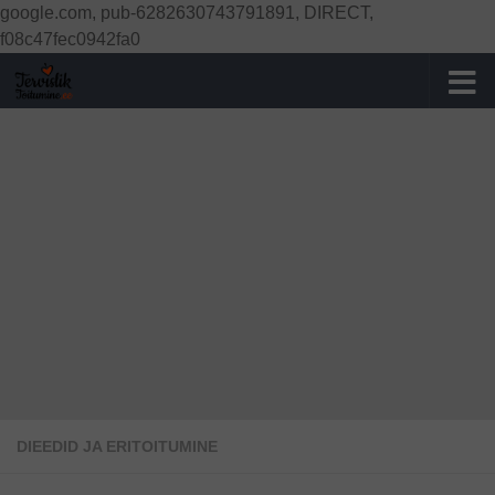
google.com, pub-6282630743791891, DIRECT,
Skip to content
f08c47fec0942fa0
DIEEDID JA ERITOITUMINE