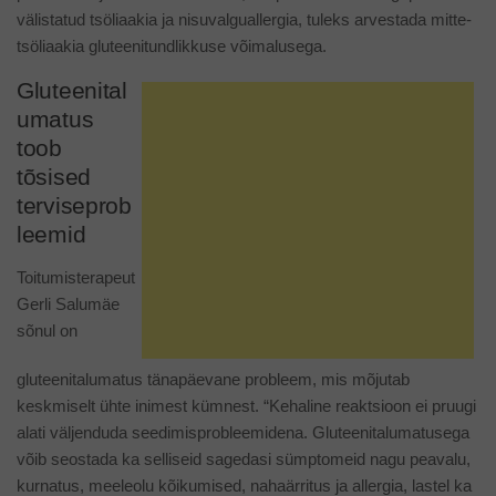
välistatud tsöliaakia ja nisuvalguallergia, tuleks arvestada mitte-
tsöliaakia gluteenitundlikkuse võimalusega.
Gluteenital
umatus
toob
tõsised
terviseprob
leemid
Toitumisterapeut
Gerli Salumäe
sõnul on
gluteenitalumatus tänapäevane probleem, mis mõjutab
keskmiselt ühte inimest kümnest. “Kehaline reaktsioon ei pruugi
alati väljenduda seedimisprobleemidena. Gluteenitalumatusega
võib seostada ka selliseid sagedasi sümptomeid nagu peavalu,
kurnatus, meeleolu kõikumised, nahaärritus ja allergia, lastel ka