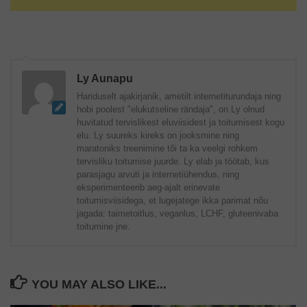
Ly Aunapu
Hariduselt ajakirjanik, ametilt internetiturundaja ning
hobi poolest "elukutseline rändaja", on Ly olnud
huvitatud tervislikest eluviisidest ja toitumisest kogu
elu. Ly suureks kireks on jooksmine ning
maratoniks treenimine tõi ta ka veelgi rohkem
tervisliku toitumise juurde. Ly elab ja töötab, kus
parasjagu arvuti ja internetiühendus, ning
eksperimenteerib aeg-ajalt erinevate
toitumisviisidega, et lugejatege ikka parimat nõu
jagada: taimetoitlus, veganlus, LCHF, gluteenivaba
toitumine jne.
YOU MAY ALSO LIKE...