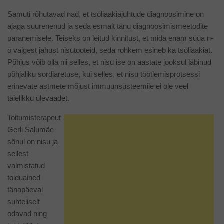
Samuti rõhutavad nad, et tsöliaakiajuhtude diagnoosimine on
ajaga suurenenud ja seda esmalt tänu diagnoosimismeetodite
paranemisele. Teiseks on leitud kinnitust, et mida enam süüa n-
ö valgest jahust nisutooteid, seda rohkem esineb ka tsöliaakiat.
Põhjus võib olla nii selles, et nisu ise on aastate jooksul läbinud
põhjaliku sordiaretuse, kui selles, et nisu töötlemisprotsessi
erinevate astmete mõjust immuunsüsteemile ei ole veel
täielikku ülevaadet.
Toitumisterapeut
Gerli Salumäe
sõnul on nisu ja
sellest
valmistatud
toiduained
tänapäeval
suhteliselt
odavad ning