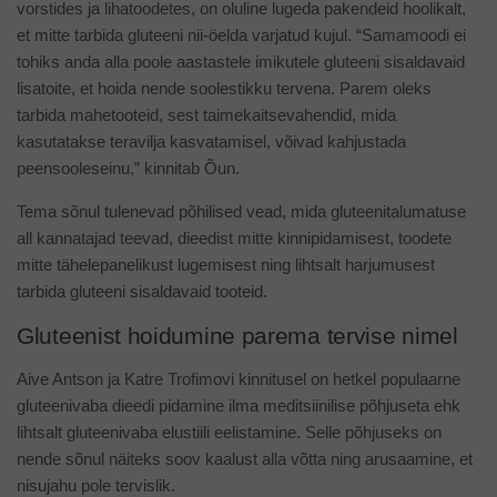
vorstides ja lihatoodetes, on oluline lugeda pakendeid hoolikalt,
et mitte tarbida gluteeni nii-öelda varjatud kujul. “Samamoodi ei
tohiks anda alla poole aastastele imikutele gluteeni sisaldavaid
lisatoite, et hoida nende soolestikku tervena. Parem oleks
tarbida mahetooteid, sest taimekaitsevahendid, mida
kasutatakse teravilja kasvatamisel, võivad kahjustada
peensooleseinu,” kinnitab Õun.
Tema sõnul tulenevad põhilised vead, mida gluteenitalumatuse
all kannatajad teevad, dieedist mitte kinnipidamisest, toodete
mitte tähelepanelikust lugemisest ning lihtsalt harjumusest
tarbida gluteeni sisaldavaid tooteid.
Gluteenist hoidumine parema tervise nimel
Aive Antson ja Katre Trofimovi kinnitusel on hetkel populaarne
gluteenivaba dieedi pidamine ilma meditsiinilise põhjuseta ehk
lihtsalt gluteenivaba elustiili eelistamine. Selle põhjuseks on
nende sõnul näiteks soov kaalust alla võtta ning arusaamine, et
nisujahu pole tervislik.