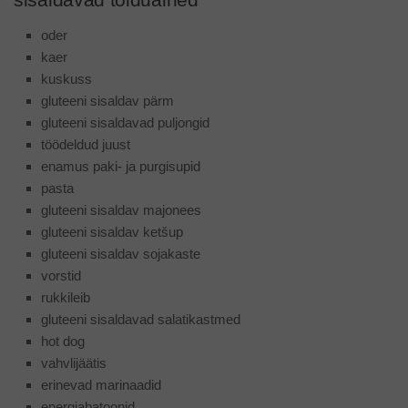
oder
kaer
kuskuss
gluteeni sisaldav pärm
gluteeni sisaldavad puljongid
töödeldud juust
enamus paki- ja purgisupid
pasta
gluteeni sisaldav majonees
gluteeni sisaldav ketšup
gluteeni sisaldav sojakaste
vorstid
rukkileib
gluteeni sisaldavad salatikastmed
hot dog
vahvlijäätis
erinevad marinaadid
energiabatoonid