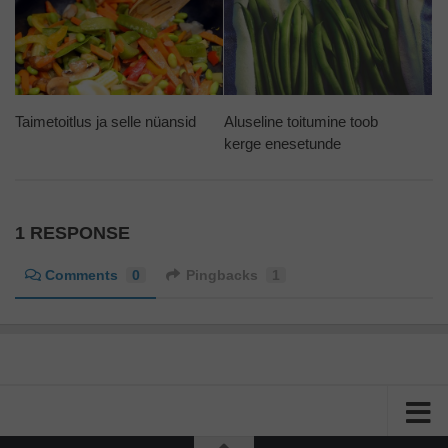
Taimetoitlus ja selle nüansid
Aluseline toitumine toob
kerge enesetunde
1 RESPONSE
Comments
0
Pingbacks
1