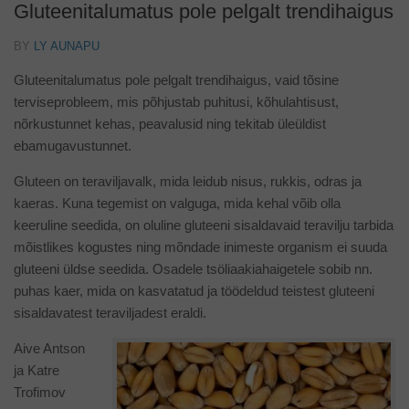
Gluteenitalumatus pole pelgalt trendihaigus
BY
LY AUNAPU
Gluteenitalumatus pole pelgalt trendihaigus, vaid tõsine
terviseprobleem, mis põhjustab puhitusi, kõhulahtisust,
nõrkustunnet kehas, peavalusid ning tekitab üleüldist
ebamugavustunnet.
Gluteen on teraviljavalk, mida leidub nisus, rukkis, odras ja
kaeras. Kuna tegemist on valguga, mida kehal võib olla
keeruline seedida, on oluline gluteeni sisaldavaid teravilju tarbida
mõistlikes kogustes ning mõndade inimeste organism ei suuda
gluteeni üldse seedida. Osadele tsöliaakiahaigetele sobib nn.
puhas kaer, mida on kasvatatud ja töödeldud teistest gluteeni
sisaldavatest teraviljadest eraldi.
Aive Antson
ja Katre
Trofimov