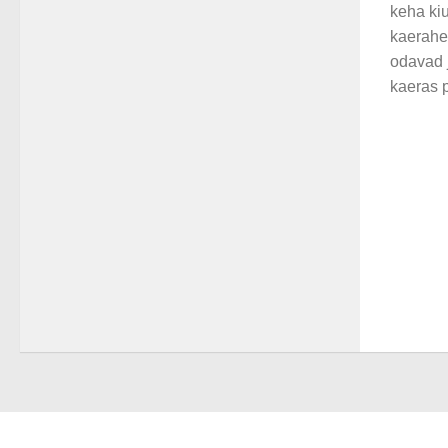
keha ki
kaerahe
odavad j
kaeras p