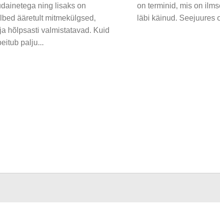
udainetega ning lisaks on
on terminid, mis on ilms
lbed ääretult mitmekülgsed,
läbi käinud. Seejuures o
a hõlpsasti valmistatavad. Kuid
eitub palju...