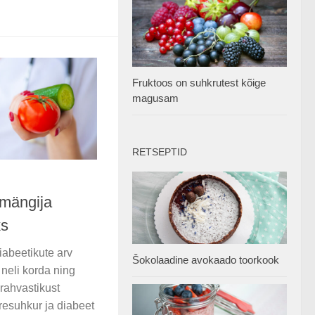
Fruktoos on suhkrutest kõige
magusam
RETSEPTID
emängija
ks
iabeetikute arv
Šokolaadine avokaado toorkook
neli korda ning
rahvastikust
eresuhkur ja diabeet