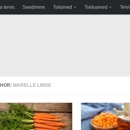
fa0
a tervis
Seedimine
Toitained
Toiduained
Tervi
HOR:
MARELLE LINDE