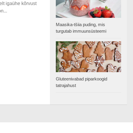
elt igaühe kõrvust
n...
Maasika-tšiia puding, mis
turgutab immuunsüsteemi
Gluteenivabad piparkoogid
tatrajahust