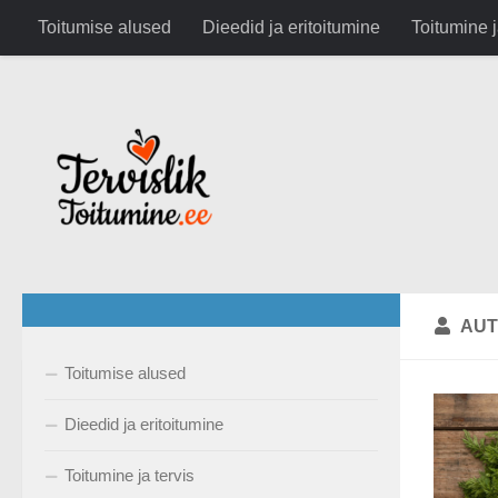
google.com, pub-6282630743791891, DIRECT, f08c47fec0942
Toitumise alused
Dieedid ja eritoitumine
Toitumine j
Skip to content
AUT
Toitumise alused
Dieedid ja eritoitumine
Toitumine ja tervis