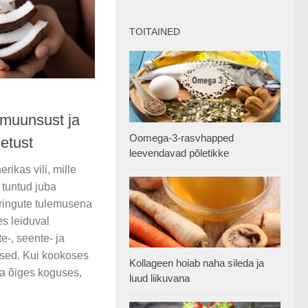
TOITAINED
muunsust ja
Oomega-3-rasvhapped
etust
leevendavad põletikke
rikas vili, mille
 tuntud juba
uringute tulemusena
s leiduval
e-, seente- ja
sed. Kui kookoses
Kollageen hoiab naha sileda ja
da õiges koguses,
luud liikuvana