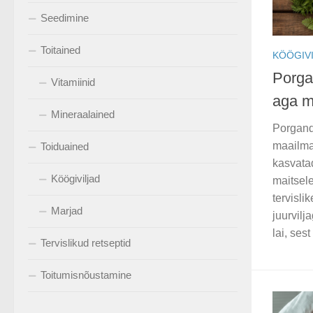
Seedimine
Toitained
KÖÖGIV
Porga
Vitamiinid
aga mi
Mineraalained
Porgand
maailmas
Toiduained
kasvatad
Köögiviljad
maitsele
tervisli
Marjad
juurvilj
lai, ses
Tervislikud retseptid
Toitumisnõustamine