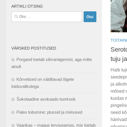
ARTIKLI OTSING
Otsi:
TOITAIN
VÄRSKED POSTITUSED
Serot
tuju j
Porgand toetab silmanägemist, aga mitte
ainult
Halb tuj
seedepr
Kõrvetised on välditavad õigete
ja alkoh
toiduvalikutega
mõned mu
kuidas m
Šokolaadine avokaado toorkook
pingelis
Paleo toitumine: plussid ja miinused
need kõ
häiriva
Vaarikas – magus terviseamps, mis toetab
nõustaja 