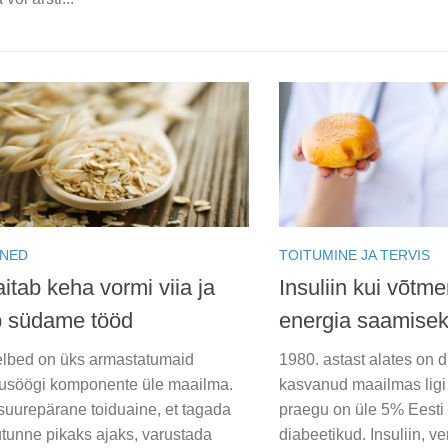
INED
TOITUMINE JA TERVIS
itab keha vormi viia ja
Insuliin kui võtm
b südame tööd
energia saamise
lbed on üks armastatumaid
1980. astast alates on d
söögi komponente üle maailma.
kasvanud maailmas ligi 
suurepärane toiduaine, et tagada
praegu on üle 5% Eesti 
utunne pikaks ajaks, varustada
diabeetikud. Insuliin, v