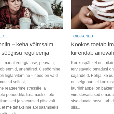
ED
TOIDUAINED
oniin – keha võimsaim
Kookos toetab im
a söögiisu reguleerija
kiirendab ainevah
u, madal energiatase, peavalu,
Kookospähkel on toitaine
obleemid, unehäired, ülesöömine
tervistavaid omadusi on
oli liigtarvitamine – need on vaid
sajandeid. Põhjalike u
strid sellest,
on selgunud, et kookose
e reageerime stressile ja
lauriinhappel on bakterit
ele perioodile. Enamasti ei ole
viirustevastased omadu
ikumised ja vaevused piisavalt
sisalduvaid rasvu tarbi
d, et me tahaksime abi saamiseks
siis...
või arsti...