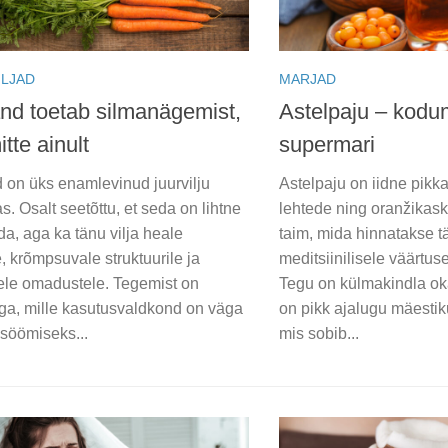
ILJAD
MARJAD
nd toetab silmanägemist,
Astelpaju – kodu
tte ainult
supermari
 on üks enamlevinud juurvilju
Astelpaju on iidne pikka
. Osalt seetõttu, et seda on lihtne
lehtede ning oranžikas
a, aga ka tänu vilja heale
taim, mida hinnatakse tä
, krõmpsuvale struktuurile ja
meditsiinilisele väärtus
kele omadustele. Tegemist on
Tegu on külmakindla ok
aga, mille kasutusvaldkond on väga
on pikk ajalugu mäestik
t söömiseks...
mis sobib...