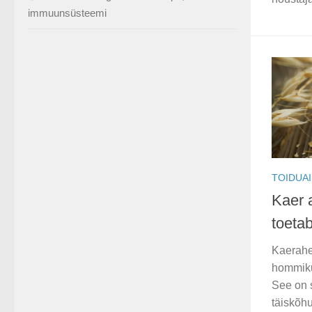
immuunsüsteemi
TOIDUA
Kaer a
toeta
Kaerahe
hommiku
See on 
täiskõh