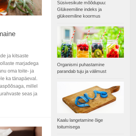
Süsivesikute mõõdupuu:
Glükeemiline indeks ja
glükeemiline koormus
maine
de ja kitsaste
kollaste marjadega
Organismi puhastamine
nu oma toite- ja
parandab tuju ja välimust
ele ka tänapäeval.
aspõõsaga, millel
urahvaste seas ja
Kaalu langetamine õige
toitumisega