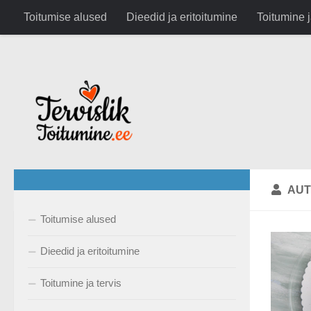
google.com, pub-6282630743791891, DIRECT, f08c47fec0942
Toitumise alused
Dieedid ja eritoitumine
Toitumine j
Skip to content
AUT
Toitumise alused
Dieedid ja eritoitumine
Toitumine ja tervis