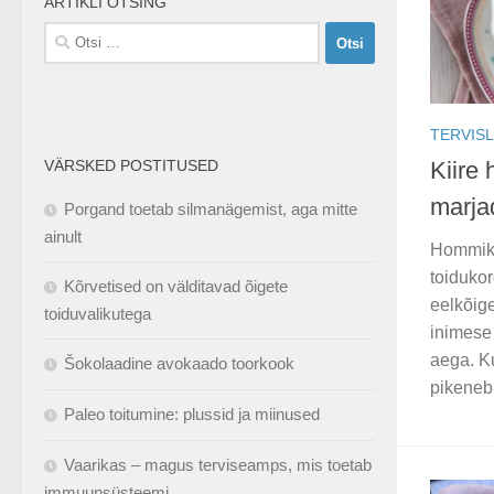
ARTIKLI OTSING
Otsi:
TERVISL
VÄRSKED POSTITUSED
Kiire
marja
Porgand toetab silmanägemist, aga mitte
ainult
Hommiku
toiduko
Kõrvetised on välditavad õigete
eelkõige
toiduvalikutega
inimese 
aega. K
Šokolaadine avokaado toorkook
pikeneb 
Paleo toitumine: plussid ja miinused
Vaarikas – magus terviseamps, mis toetab
immuunsüsteemi