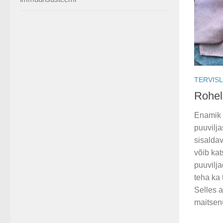
TERVISL
Rohel
Enamik 
puuvilja
sisalda
võib ka
puuvilj
teha ka 
Selles a
maitsenü