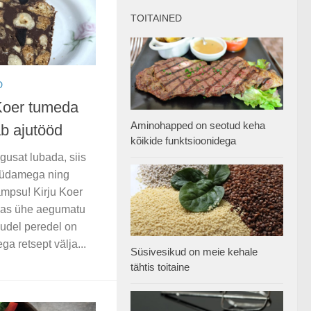
TOITAINED
D
Koer tumeda
Aminohapped on seotud keha
ab ajutööd
kõikide funktsioonidega
gusat lubada, siis
 südamega ning
ampsu! Kirju Koer
eas ühe aegumatu
judel peredel on
a retsept välja...
Süsivesikud on meie kehale
tähtis toitaine