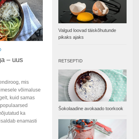
Valgud loovad täiskõhutunde
pikaks ajaks
D
ga – uus
RETSEPTID
endiroog, mis
inimesele võimaluse
ergelt, kuid samas
n populaarsed
Šokolaadine avokaado toorkook
mõjutatud ka
sisaldab enamasti