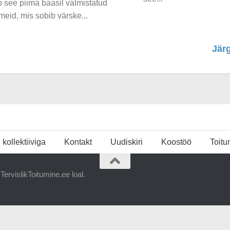
 see piima baasil valmistatud
meid, mis sobib värske...
Jär
u kollektiiviga
Kontakt
Uudiskiri
Koostöö
Toit
ervislikToitumine.ee loal.