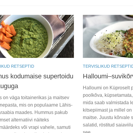
IKUD RETSEPTID
TERVISLIKUD RETSEPTI
s kodumaise supertoidu
Halloumi–suvikõrv
auguga
Halloumi on Küproselt p
poolkõva, küpsetamata, 
on väga toitainerikas ja maitsev
mida saab valmistada l
rnepasta, mis on populaarne Lähis-
kitsepiimast ja millel o
 araabia maades. Hummus pakub
maitse. Juustu kõrvale 
mset alternatiivi näiteks
salatid, röstitud saiavii
määrdeks või vrapi vahele, samuti
see...