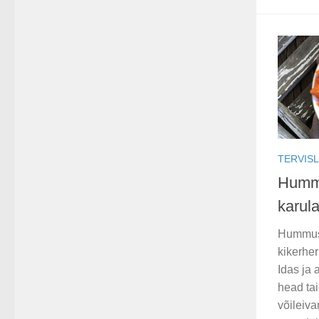
TERVISL
Hummu
karul
Hummus 
kikerhe
Idas ja
head tai
võileiva