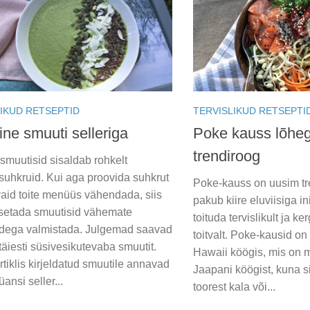
IKUD RETSEPTID
TERVISLIKUD RETSEPTI
ine smuuti selleriga
Poke kauss lõhe
trendiroog
smuutisid sisaldab rohkelt
suhkruid. Kui aga proovida suhkrut
Poke-kauss on uusim tr
vaid toite menüüs vähendada, siis
pakub kiire eluviisiga 
tsetada smuutisid vähemate
toituda tervislikult ja k
adega valmistada. Julgemad saavad
toitvalt. Poke-kausid o
täiesti süsivesikutevaba smuutit.
Hawaii köögis, mis on 
rtiklis kirjeldatud smuutile annavad
Jaapani köögist, kuna 
ansi seller...
toorest kala või...