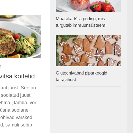
Maasika-tšiia puding, mis
turgutab immuunsüsteemi
D
Gluteenivabad piparkoogid
itsa kotletid
tatrajahust
ärit juust. See on
soolatud juust,
ehma-, lamba- või
n üsna soolane
sobivad värsked
lud, samuti sobib