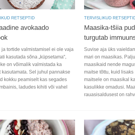
IKUD RETSEPTID
TERVISLIKUD RETSEPTI
aadine avokaado
Maasika-tšiia pud
ook
turgutab immuun
ja tortide valmistamisel ei ole vaja
Suvise aja üks vaielda
ati kasutada sõna „küpsetama“,
mari on maasikas. Palj
oke on võimalik valmistada ka
maasikaid nende magus
 kasutamata. Sel juhul pannakse
maitse tõttu, kuid lisak
ed kokku peamiselt kas segades
maitsele on maasikal ka
bainis, ladudes kihiti või vahel
kasulikke omadusi. Maa
rauasisaldusest on rah