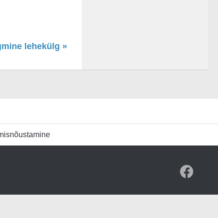
gmine lehekülg »
umisnõustamine