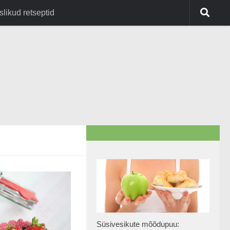
slikud retseptid
Süsivesikute mõõdupuu: