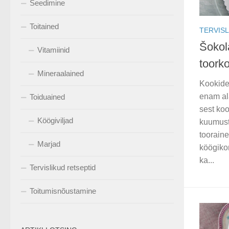
Seedimine
Toitained
TERVISL
Šokol
Vitamiinid
toork
Mineraalained
Kookide 
enam al
Toiduained
sest ko
Köögiviljad
kuumust
toorain
Marjad
köögikom
ka...
Tervislikud retseptid
Toitumisnõustamine