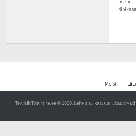
asendab
dipikast
Meist
Liit
TervislikToitumine.ee © 2020. Lehe sisu kasutus lubatud vaid T