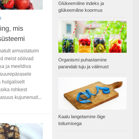
Glükeemiline indeks ja
glükeemiline koormus
D
ing, mis
süsteemi
matult armastatuim
ud meist söövad
Organismi puhastamine
a ja meeldiva
parandab tuju ja välimust
s suurepärasele
 hulgaliselt
sika rohkest
vasuus kujunenud...
Kaalu langetamine õige
toitumisega