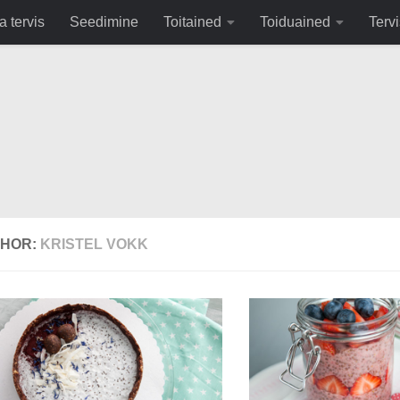
fa0
a tervis
Seedimine
Toitained
Toiduained
Tervi
HOR:
KRISTEL VOKK