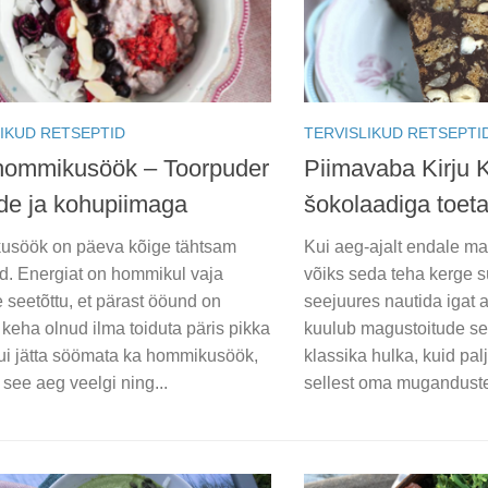
IKUD RETSEPTID
TERVISLIKUD RETSEPTI
 hommikusöök – Toorpuder
Piimavaba Kirju 
de ja kohupiimaga
šokolaadiga toet
söök on päeva kõige tähtsam
Kui aeg-ajalt endale ma
rd. Energiat on hommikul vaja
võiks seda teha kerge
 seetõttu, et pärast ööund on
seejuures nautida igat 
keha olnud ilma toiduta päris pikka
kuulub magustoitude s
ui jätta söömata ka hommikusöök,
klassika hulka, kuid pal
see aeg veelgi ning...
sellest oma mugandusteg