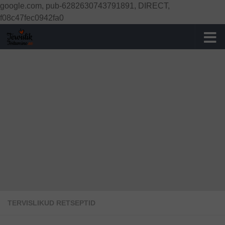
google.com, pub-6282630743791891, DIRECT,
Skip to content
f08c47fec0942fa0
TERVISLIKUD RETSEPTID