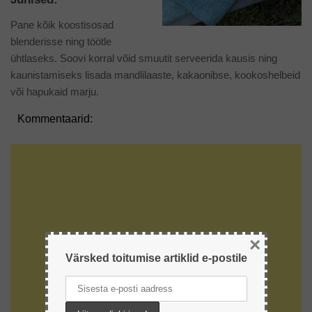
Pane kõik koostisosad
blenderisse ning töötle
ühtlaseks. Soovi korral võid smuutit serveerida kausis ning
kaunistamiseks lisada mandlilaaste, kakaonibse, kookoshelbeid
või hapukaid marju.
Kommentaarid:
×
Värsked toitumise artiklid e-postile