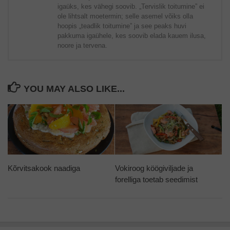
igaüks, kes vähegi soovib. „Tervislik toitumine” ei
ole lihtsalt moetermin; selle asemel võiks olla
hoopis „teadlik toitumine” ja see peaks huvi
pakkuma igaühele, kes soovib elada kauem ilusa,
noore ja tervena.
YOU MAY ALSO LIKE...
Kõrvitsakook naadiga
Vokiroog köögiviljade ja
forelliga toetab seedimist