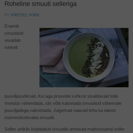
Roheline smuuti selleriga
BY
KRISTEL VOKK
Enamik
smuutisid
sisaldab
rohkelt
puuviljasuhkruid. Kui aga proovida suhkrut sisaldavaid toite
menüüs vähendada, siis võib katsetada smuutisid vähemate
puuviljadega valmistada. Julgemad saavad teha ka täiesti
süsivesikutevaba smuutit.
Selles artiklis kirjeldatud smuutile annavad maitsenüansi seller