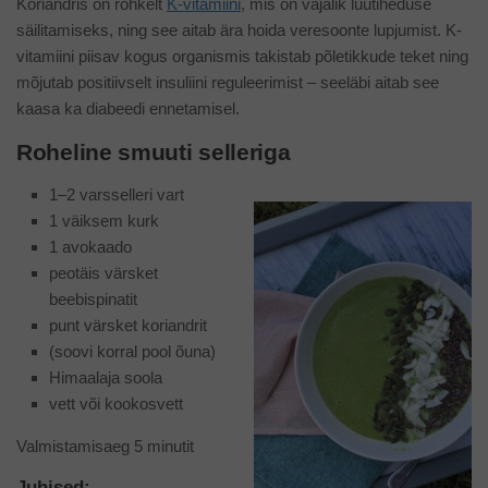
Koriandris on rohkelt
K-vitamiini
, mis on vajalik luutiheduse
säilitamiseks, ning see aitab ära hoida veresoonte lupjumist. K-
vitamiini piisav kogus organismis takistab põletikkude teket ning
mõjutab positiivselt insuliini reguleerimist – seeläbi aitab see
kaasa ka diabeedi ennetamisel.
Roheline smuuti selleriga
1–2 varsselleri vart
1 väiksem kurk
1 avokaado
peotäis värsket
beebispinatit
punt värsket koriandrit
(soovi korral pool õuna)
Himaalaja soola
vett või kookosvett
Valmistamisaeg 5 minutit
Juhised: