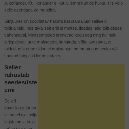
ja koriander. Kui koriander ei kuulu lemmikürtide hulka, siis võib
selle asendada ka mündiga.
Siinjuures on soovitatav hakata kasutama just selliseid
toiduaineid, mis tavaliselt eriti ei maitse, lisades neid toitudesse
vähehaaval. Maitsemeeled arenevad kogu aeg ning kui neid
järjepidevalt uute maitsetega harjutada, võite avastada, et
toidud, mis enne üldse ei maitsenud, on muutunud heaks või
saanud hoopiski lemmikuteks.
Seller
rahustab
seedesüste
emi
Selleri
kasulikkusest on
viimasel ajal palju
kirjutatud ja kuigi
mõne jaoks on