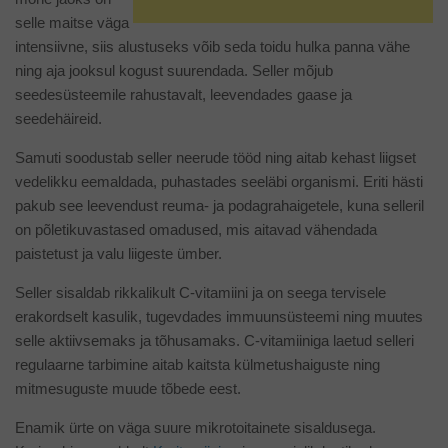
selle maitse väga
intensiivne, siis alustuseks võib seda toidu hulka panna vähe
ning aja jooksul kogust suurendada. Seller mõjub
seedesüsteemile rahustavalt, leevendades gaase ja
seedehäireid.
Samuti soodustab seller neerude tööd ning aitab kehast liigset
vedelikku eemaldada, puhastades seeläbi organismi. Eriti hästi
pakub see leevendust reuma- ja podagrahaigetele, kuna selleril
on põletikuvastased omadused, mis aitavad vähendada
paistetust ja valu liigeste ümber.
Seller sisaldab rikkalikult C-vitamiini ja on seega tervisele
erakordselt kasulik, tugevdades immuunsüsteemi ning muutes
selle aktiivsemaks ja tõhusamaks. C-vitamiiniga laetud selleri
regulaarne tarbimine aitab kaitsta külmetushaiguste ning
mitmesuguste muude tõbede eest.
Enamik ürte on väga suure mikrotoitainete sisaldusega.