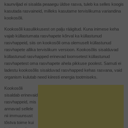
kaunviljad ei sisalda peaaegu üldse rasva, tuleb ka selles koogis
kasutada rasvaineid, milleks kasutame tervislikuma variandina
kookosõli.
Kookosõli kasulikkusest on palju räägitud. Kuna inimese keha
vajab küllastumata rasvhapete kõrval ka küllastunud
rasvhappeid, siis on kookosõli oma olemuselt küllastunud
rasvhapete allika tervislikum versioon. Kookosõlis sisalduvad
küllastunud rasvhapped erinevad loomsetest küllastunud
rasvhapetest oma rasvhapete ahela pikkuse poolest. Samuti ei
ladestu kookosõlis sisalduvad rasvhapped kehas rasvana, vaid
organism kulutab need kiiresti energia tootmiseks.
Kookosõli
sisaldab erinevaid
rasvhappeid, mis
annavad sellele
nii immuunsust
tõstva toime kui