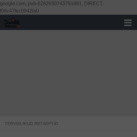
google.com, pub-6282630743791891, DIRECT,
Skip to content
f08c47fec0942fa0
TERVISLIKUD RETSEPTID