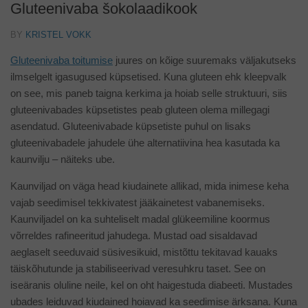
Gluteenivaba šokolaadikook
BY
KRISTEL VOKK
Gluteenivaba toitumise
juures on kõige suuremaks väljakutseks
ilmselgelt igasugused küpsetised. Kuna gluteen ehk kleepvalk
on see, mis paneb taigna kerkima ja hoiab selle struktuuri, siis
gluteenivabades küpsetistes peab gluteen olema millegagi
asendatud. Gluteenivabade küpsetiste puhul on lisaks
gluteenivabadele jahudele ühe alternatiivina hea kasutada ka
kaunvilju – näiteks ube.
Kaunviljad on väga head kiudainete allikad, mida inimese keha
vajab seedimisel tekkivatest jääkainetest vabanemiseks.
Kaunviljadel on ka suhteliselt madal glükeemiline koormus
võrreldes rafineeritud jahudega. Mustad oad sisaldavad
aeglaselt seeduvaid süsivesikuid, mistõttu tekitavad kauaks
täiskõhutunde ja stabiliseerivad veresuhkru taset. See on
iseäranis oluline neile, kel on oht haigestuda diabeeti. Mustades
ubades leiduvad kiudained hoiavad ka seedimise ärksana. Kuna