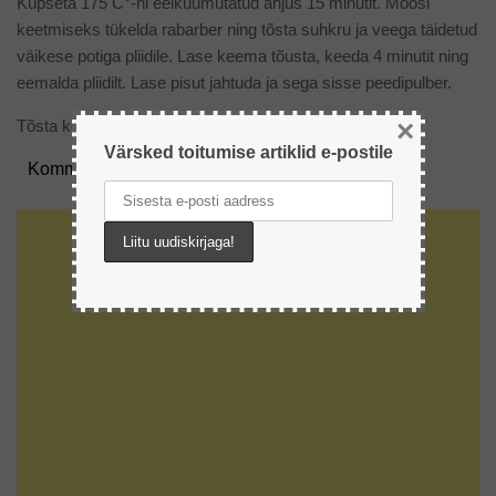
Küpseta 175 C°-ni eelkuumutatud ahjus 15 minutit. Moosi
keetmiseks tükelda rabarber ning tõsta suhkru ja veega täidetud
väikese potiga pliidile. Lase keema tõusta, keeda 4 minutit ning
eemalda pliidilt. Lase pisut jahtuda ja sega sisse peedipulber.
×
Tõsta kook jahtuma ning söö rabarberi-peedimoosiga.
Värsked toitumise artiklid e-postile
Kommentaarid: