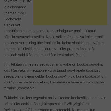
bakterite, viiruste
ja algloomade
vastase mõju.
Kookosõlis
sisalduvat
kaprüülhapet kasutatakse ka seenhaiguste poolt tekitatud
põletikuvastaseks raviks. Kookosõli ei tõsta halva kolesterooli
sisaldust veres ning ühe kaaluühiku kohta sisaldab see vähem
kaloreid kui ükski teine toidurasv – üks gramm kookosõli
sisaldab vaid 6,8 kcal, muud õlid keskmiselt 9 kcal.
Tihti tekitab inimestes segadust, mis vahe on kookosrasval ja
-õlil. Rasvaks nimetatakse küllastunud rasvhapete kooslust,
seega oleks õigem öelda „kookosrasv“, kuid kuna kookosõli on
26°C juures vedelas olekus, kasutatakse tervise ringkondades
terminit „kookosõli“.
Et kindel olla, kas tegemist on kvaliteetse kookosõliga, on heaks
orientiiriks otsida sõnu „külmpressitud“ või „virgin” ehk
“neitsikookosõli“ ja eelistada mahetooteid. Külmpressitud