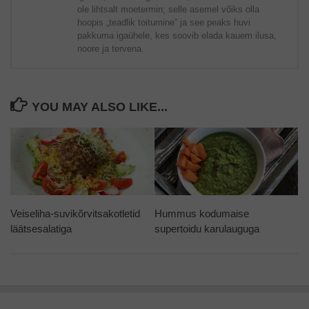
ole lihtsalt moetermin; selle asemel võiks olla
hoopis „teadlik toitumine” ja see peaks huvi
pakkuma igaühele, kes soovib elada kauem ilusa,
noore ja tervena.
YOU MAY ALSO LIKE...
Veiseliha-suvikõrvitsakotletid
Hummus kodumaise
läätsesalatiga
supertoidu karulauguga