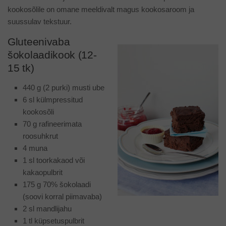
kookosõlile on omane meeldivalt magus kookosaroom ja
suussulav tekstuur.
Gluteenivaba
šokolaadikook (12-
15 tk)
440 g (2 purki) musti ube
6 sl külmpressitud
kookosõli
70 g rafineerimata
roosuhkrut
4 muna
1 sl toorkakaod või
kakaopulbrit
175 g 70% šokolaadi
(soovi korral piimavaba)
2 sl mandlijahu
1 tl küpsetuspulbrit