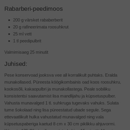
Rabarberi-peedimoos
200 g värsket rababerberit
20 g rafineerimata roosuhkrut
25 ml vett
1 tl peedipulbrit
Valmimisaeg 25 minutit
Juhised:
Pese konservoad jooksva vee all korralikult puhtaks. Eralda
munakollased. Püreesta köögikombainis oad koos roosuhkru,
kookosõli, kakaopulbri ja munakollastega. Peale sobiliku
konsistentsi saavutamist lisa mandlijahu ja küpsetuspulber.
Vahusta munavalged 1 tl. suhkruga tugevaks vahuks. Sulata
tume šokolaad ning lisa püreestatud ubade segule. Sega
ettevaatlikult hulka vahustatud munavalged ning vala
küpsetuspaberiga kaetud 8 cm x 30 cm piklikku ahjuvormi.