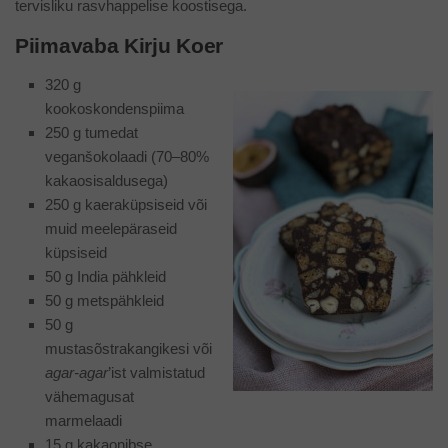
tervisliku rasvhappelise koostisega.
Piimavaba Kirju Koer
320 g
kookoskondenspiima
250 g tumedat
veganšokolaadi (70–80%
kakaosisaldusega)
250 g kaeraküpsiseid või
muid meelepäraseid
küpsiseid
50 g India pähkleid
50 g metspähkleid
50 g
mustasõstrakangikesi või
agar-agar
’ist valmistatud
vähemagusat
marmelaadi
15 g kakaonibse