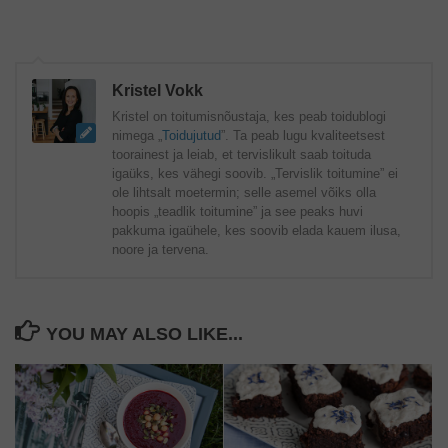
Kristel Vokk
Kristel on toitumisnõustaja, kes peab toidublogi
nimega „
Toidujutud
”. Ta peab lugu kvaliteetsest
toorainest ja leiab, et tervislikult saab toituda
igaüks, kes vähegi soovib. „Tervislik toitumine” ei
ole lihtsalt moetermin; selle asemel võiks olla
hoopis „teadlik toitumine” ja see peaks huvi
pakkuma igaühele, kes soovib elada kauem ilusa,
noore ja tervena.
YOU MAY ALSO LIKE...