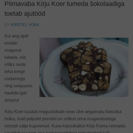
Piimavaba Kirju Koer tumeda šokolaadiga
toetab ajutööd
BY
KRISTEL VOKK
Kui aeg-ajalt
endale
magusat
lubada, siis
võiks seda
teha kerge
südamega
ning seejuures
nautida igat
ampsu!
Kirju Koer kuulub magustoitude seas ühe aegumatu klassika
hulka, kuid paljudel peredel on sellest oma mugandustega
retsept välja kujunenud. Kuna klassikalise Kirju Koera retseptis
sisaldab suurem osa komponentidest piimatooteid (või,