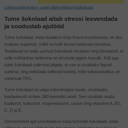
Laktoositalumatus vajab läbimõeldud toidulauda
Tume šokolaad aitab stressi leevendada
ja soodustab ajutööd
Tume šokolaad, mida lisatakse Kirju Koera koostisesse, on üks
maitsev supertoit, millel on hulk tervist toetavaid omadusi.
Teadlased on palju uurinud šokolaadi omadusi ning tõestanud, et
selle mõõdukas tarbimine on tervisele pigem kasulik. Küll aga
tuleb šokolaadi valimisel jälgida, et see ei sisaldaks liigselt
suhkrut, ning eelistada selliseid tooteid, mille kakaosisaldus on
vähemalt 70%.
Tume šokolaad on väga mitmekülgne toode, sisaldades
teadaolevalt umbes 380 keemilist ainet. See sisaldab rauda,
kaaliumit, kaltsumit, magneesiumit, vaske ning vitamiine A, B1,
C, D ja E.
Stressirohkel ajal soovitatakse süüa tumedat šokolaadi, seda