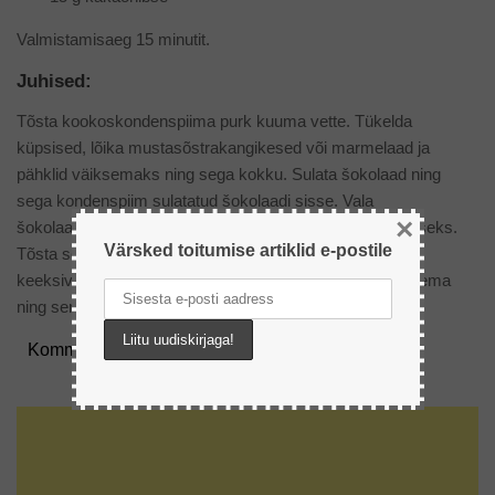
Valmistamisaeg 15 minutit.
Juhised:
Tõsta kookoskondenspiima purk kuuma vette. Tükelda
küpsised, lõika mustasõstrakangikesed või marmelaad ja
pähklid väiksemaks ning sega kokku. Sulata šokolaad ning
sega kondenspiim sulatatud šokolaadi sisse. Vala
×
šokolaadisegu küpsiste ja pähklite hulka ning sega ühtlaseks.
Värsked toitumise artiklid e-postile
Tõsta segu toidukilesse, vormimiseks võid kasutada
keeksivormi. Pane Kirju Koera kangid külmikusse tahenema
ning serveeri viiludeks lõigatult.
Kommentaarid: