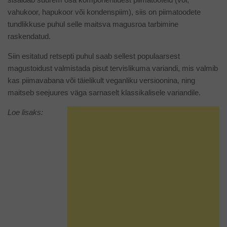
vahukoor, hapukoor või kondenspiim), siis on piimatoodete
tundlikkuse puhul selle maitsva magusroa tarbimine
raskendatud.
Siin esitatud retsepti puhul saab sellest populaarsest
magustoidust valmistada pisut tervislikuma variandi, mis valmib
kas piimavabana või täielikult veganliku versioonina, ning
maitseb seejuures väga sarnaselt klassikalisele variandile.
Loe lisaks: