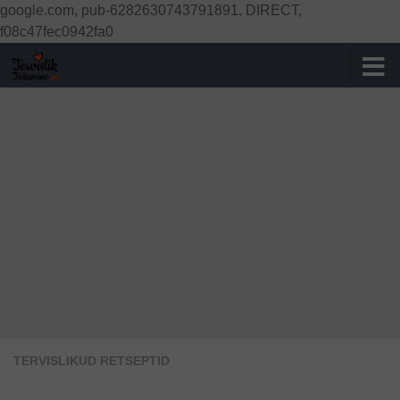
google.com, pub-6282630743791891, DIRECT,
Skip to content
f08c47fec0942fa0
TERVISLIKUD RETSEPTID