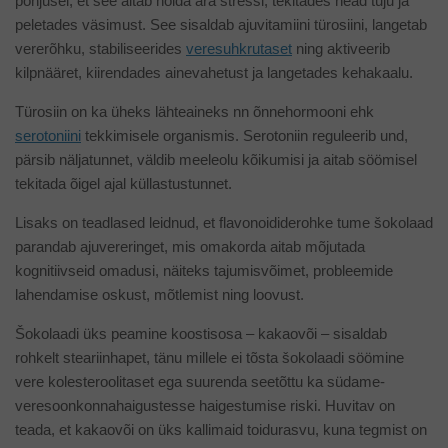
põhjusel, et see aitab hoida ära stressi, tekitades head tuju ja
peletades väsimust. See sisaldab ajuvitamiini türosiini, langetab
vererõhku, stabiliseerides
veresuhkrutaset
ning aktiveerib
kilpnääret, kiirendades ainevahetust ja langetades kehakaalu.
Türosiin on ka üheks lähteaineks nn õnnehormooni ehk
serotoniini
tekkimisele organismis. Serotoniin reguleerib und,
pärsib näljatunnet, väldib meeleolu kõikumisi ja aitab söömisel
tekitada õigel ajal küllastustunnet.
Lisaks on teadlased leidnud, et flavonoididerohke tume šokolaad
parandab ajuvereringet, mis omakorda aitab mõjutada
kognitiivseid omadusi, näiteks tajumisvõimet, probleemide
lahendamise oskust, mõtlemist ning loovust.
Šokolaadi üks peamine koostisosa – kakaovõi – sisaldab
rohkelt steariinhapet, tänu millele ei tõsta šokolaadi söömine
vere kolesteroolitaset ega suurenda seetõttu ka südame-
veresoonkonnahaigustesse haigestumise riski. Huvitav on
teada, et kakaovõi on üks kallimaid toidurasvu, kuna tegmist on