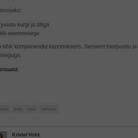
rimiseks:
juustu kurgi ja tilliga
kli-seemnesegu
 kõik komponendid kannmikseris. Serveeri toorjuustu ja 
eseguga.
ntaarid:
urgid
kurk
supp
toorsupp
Kristel Vokk