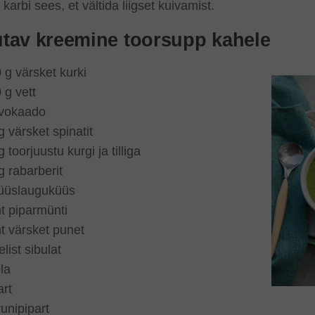
 karbi sees, et vältida liigset kuivamist.
tav kreemine toorsupp kahele
 g värsket kurki
 g vett
vokaado
g värsket spinatit
g toorjuustu kurgi ja tilliga
g rabarberit
üüslauguküüs
t piparmünti
t värsket punet
elist sibulat
la
art
runipipart