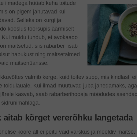
te ilmadega hüüab keha toitude
 mis on pigem jahutavad kui
avad. Selleks on kurgi ja
do kooslus toorsupis äärmiselt
 Kui muidu tundub, et avokaado
 on maitsetud, siis rabarber lisab
pisut hapukust ning maitsetaimed
vaid maitsenüansse.
kuvõttes valmib kerge, kuid toitev supp, mis kindlasti e
e toidulauale. Kui ilmad muutuvad juba jahedamaks, aga
e järele kasvab, saab rabarberihooaja möödudes asendad
 sidrunimahlaga.
 aitab kõrget vererõhku langetada
ohelise koore all ei peitu vaid värskus ja meeldiv maitse, 