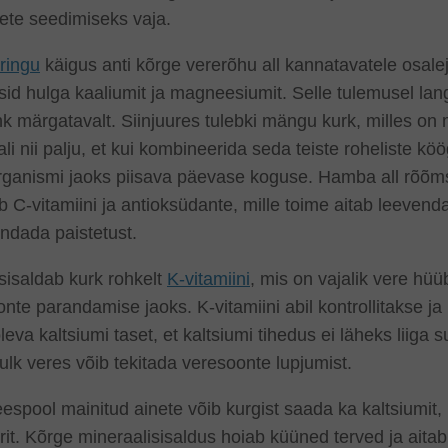
ete seedimiseks vaja.
ringu
käigus anti kõrge vererõhu all kannatavatele osaleja
sid hulga kaaliumit ja magneesiumit. Selle tulemusel la
k märgatavalt. Siinjuures tulebki mängu kurk, milles on
li nii palju, et kui kombineerida seda teiste roheliste kö
rganismi jaoks piisava päevase koguse. Hamba all rõõms
b C-vitamiini ja antioksüdante, mille toime aitab leevend
ndada paistetust.
sisaldab kurk rohkelt
K-vitamiini
, mis on vajalik vere hüü
nte parandamise jaoks. K-vitamiini abil kontrollitakse ja
leva kaltsiumi taset, et kaltsiumi tihedus ei läheks liiga 
hulk veres võib tekitada veresoonte lupjumist.
espool mainitud ainete võib kurgist saada ka kaltsiumit, 
orit. Kõrge mineraalisisaldus hoiab küüned terved ja aita