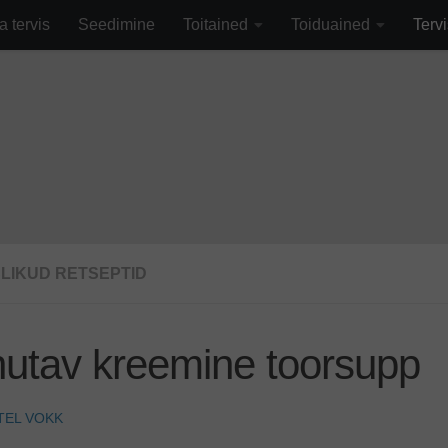
fa0
a tervis
Seedimine
Toitained
Toiduained
Tervi
SLIKUD RETSEPTID
utav kreemine toorsupp
TEL VOKK