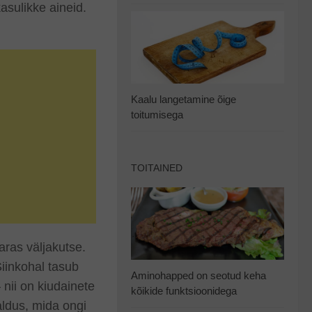
asulikke aineid.
Kaalu langetamine õige
toitumisega
TOITAINED
ras väljakutse.
Siinkohal tasub
Aminohapped on seotud keha
nii on kiudainete
kõikide funktsioonidega
aldus, mida ongi