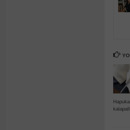
YO
Hapuka
kalapal