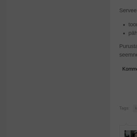
Servee
toor
päh
Purusta
seemn
Komme
Tags:
k