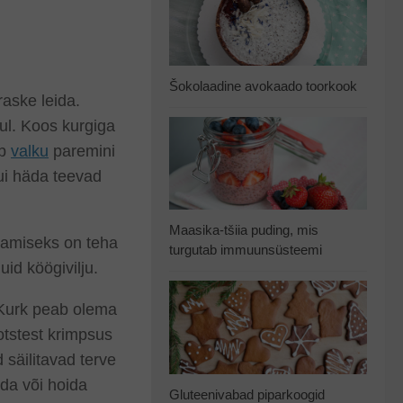
Šokolaadine avokaado toorkook
raske leida.
ul. Koos kurgiga
ab
valku
paremini
kui häda teevad
Maasika-tšiia puding, mis
litamiseks on teha
turgutab immuunsüsteemi
id köögivilju.
 Kurk peab olema
otstest krimpsus
 säilitavad terve
ida või hoida
Gluteenivabad piparkoogid