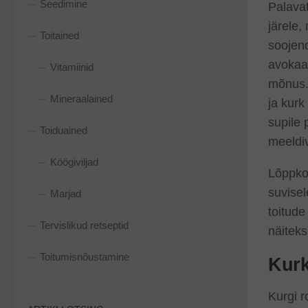
Seedimine
Palava
järele,
Toitained
soojend
avokaa
Vitamiinid
mõnus.
Mineraalained
ja kurk
supile 
Toiduained
meeldi
Köögiviljad
Lõppkok
suvisel
Marjad
toitud
Tervislikud retseptid
näiteks
Toitumisnõustamine
Kurk
Kurgi r