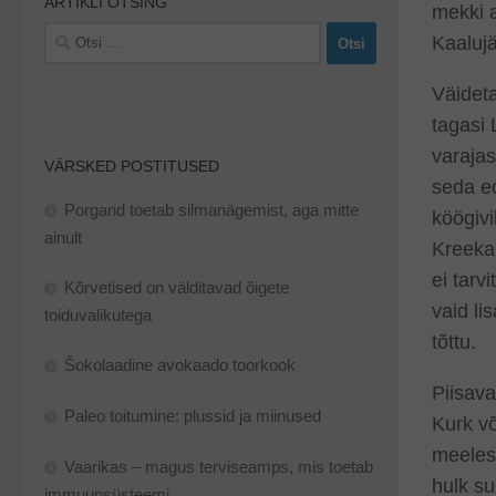
ARTIKLI OTSING
mekki a
Otsi:
Kaaluj
Väideta
tagasi 
varajas
VÄRSKED POSTITUSED
seda ed
Porgand toetab silmanägemist, aga mitte
köögivi
ainult
Kreeka 
ei tarv
Kõrvetised on välditavad õigete
vaid li
toiduvalikutega
tõttu.
Šokolaadine avokaado toorkook
Piisava
Paleo toitumine: plussid ja miinused
Kurk võ
meeles 
Vaarikas – magus terviseamps, mis toetab
hulk su
immuunsüsteemi