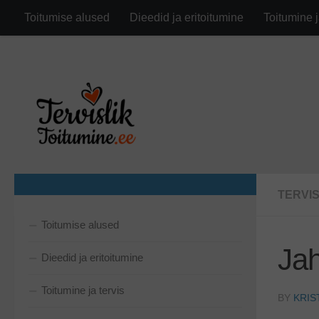
google.com, pub-6282630743791891, DIRECT, f08c47fec0942
Toitumise alused
Dieedid ja eritoitumine
Toitumine j
Skip to content
TERVI
Toitumise alused
Jah
Dieedid ja eritoitumine
Toitumine ja tervis
BY
KRIS