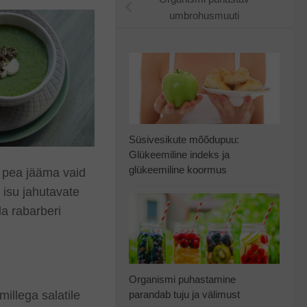
umbrohusmuuti
Süsivesikute mõõdupuu:
Glükeemiline indeks ja
glükeemiline koormus
i pea jääma vaid
 isu jahutavate
a rabarberi
Organismi puhastamine
millega salatile
parandab tuju ja välimust