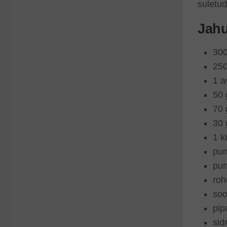
suletud
Jahu
300
250
1 a
50 
70 
30 
1 k
pun
pun
roh
soo
pip
sid