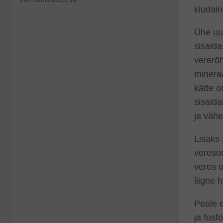
kiudain
Ühe
uu
sisalda
vererõh
mineraa
kätte o
sisalda
ja vähe
Lisaks 
veresoo
veres o
liigne 
Peale e
ja fosf