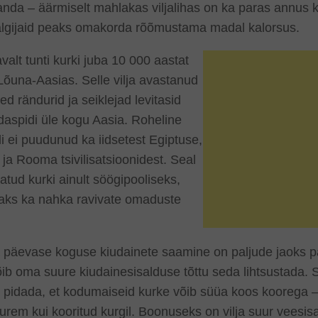
nda – äärmiselt mahlakas viljalihas on ka paras annus k
älgijaid peaks omakorda rõõmustama madal kalorsus.
valt tunti kurki juba 10 000 aastat
Lõuna-Aasias. Selle vilja avastanud
ed rändurid ja seiklejad levitasid
aspidi üle kogu Aasia. Roheline
li ei puudunud ka iidsetest Egiptuse,
ja Rooma tsivilisatsioonidest. Seal
itatud kurki ainult söögipooliseks,
saks ka nahka ravivate omaduste
 päevase koguse kiudainete saamine on paljude jaoks pa
ib oma suure kiudainesisalduse tõttu seda lihtsustada. 
pidada, et kodumaiseid kurke võib süüa koos koorega – 
urem kui kooritud kurgil. Boonuseks on vilja suur veesis