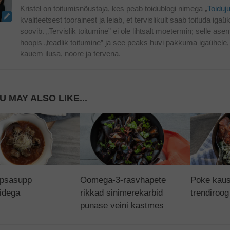
Kristel on toitumisnõustaja, kes peab toidublogi nimega „
Toiduj
kvaliteetsest toorainest ja leiab, et tervislikult saab toituda iga
soovib. „Tervislik toitumine” ei ole lihtsalt moetermin; selle ase
hoopis „teadlik toitumine” ja see peaks huvi pakkuma igaühele,
kauem ilusa, noore ja tervena.
U MAY ALSO LIKE...
psasupp
Oomega-3-rasvhapete
Poke kaus
lidega
rikkad sinimerekarbid
trendiroog
punase veini kastmes