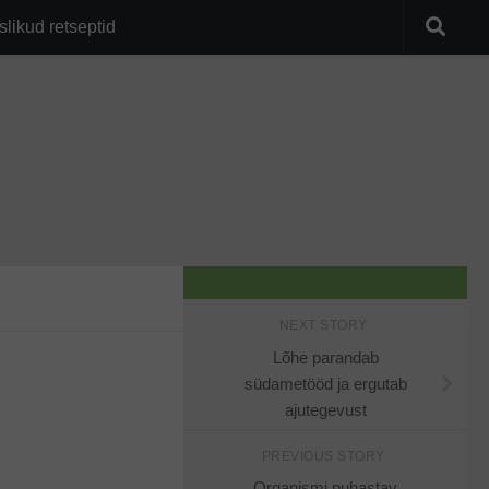
slikud retseptid
NEXT STORY
Lõhe parandab
südametööd ja ergutab
ajutegevust
PREVIOUS STORY
Organismi puhastav