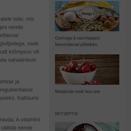
tele toite, mis
nges nende
 mõlemat
Oomega-3-rasvhapped
ögiviljadega, saab
leevendavad põletikke
alt krõmpsuv vili
ada nahaärritust
bimise ja
 reguleeritakse
Melatoniin toob hea une
suureks. Kaltsiumi
RETSEPTID
rauda, A-vitamiini
b vältida nende