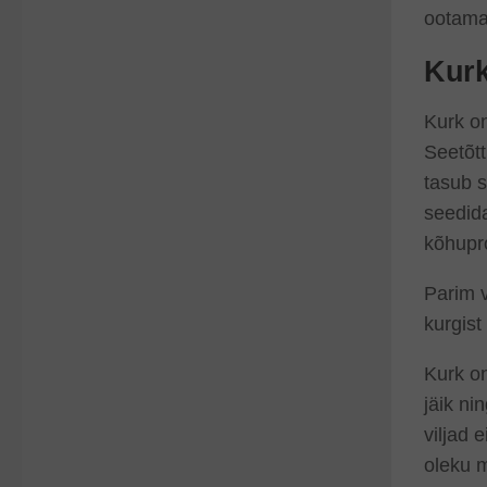
ootama
Kurk
Kurk on
Seetõtt
tasub s
seedida
kõhupro
Parim v
kurgist
Kurk on
jäik ni
viljad 
oleku m