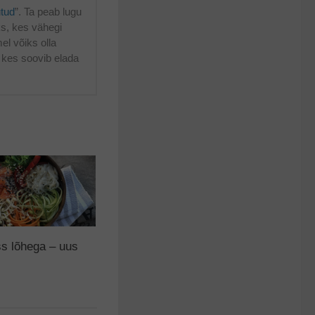
utud
”. Ta peab lugu
üks, kes vähegi
mel võiks olla
 kes soovib elada
s lõhega – uus