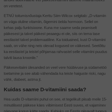
on veretest.
ETNÜ toitumisnõustaja Kerttu Siim-Wilcox selgitab: „D-vitamiin
on väga oluline vitamiin, õigemini öelda hormoon. Sellel on
kehas palju funktsioone. Kuna me saame seda peamiselt
päikesest ja talvel päikest peaaegu ei ole, siis on tema tase
eestlastel talvel problemaatiline. Ka toiduained, kust D-vitamiini
saab, on vähe ning neis olevad kogused on väikesed. Seetõttu
ka eestlastel ja teistel põhjamaa rahvastel selle vitamiini puudus
talviti lausa kroonile.”
Päikesevitaiini ülesanded on veel vere hüübivuse ja südametöö
toetamine ja see aitab vähendada ka teiste haiguste riski, nagu
vähk, diabeet, astma jt.
Kuidas saame D-vitamiini saada?
Hea uudis D-vitamiini puhul on see, et tegelikult piisab meile 15-
minutilisest päikese käes viibimisest Eesti suves, et vajaminev
päevane kogus kätte saada. Kahjuks on Eestis piisavalt tugeva