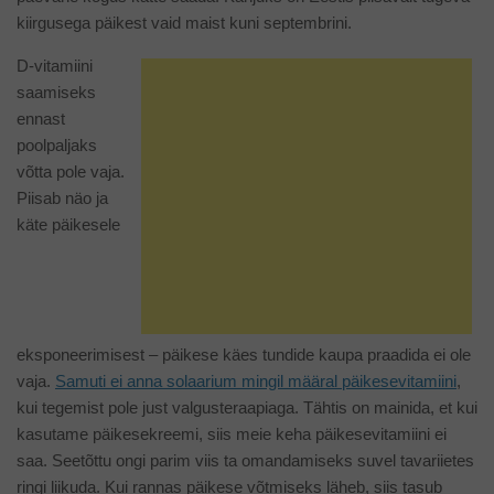
kiirgusega päikest vaid maist kuni septembrini.
D-vitamiini
saamiseks
ennast
poolpaljaks
võtta pole vaja.
Piisab näo ja
käte päikesele
eksponeerimisest – päikese käes tundide kaupa praadida ei ole
vaja.
Samuti ei anna solaarium mingil määral päikesevitamiini
,
kui tegemist pole just valgusteraapiaga. Tähtis on mainida, et kui
kasutame päikesekreemi, siis meie keha päikesevitamiini ei
saa. Seetõttu ongi parim viis ta omandamiseks suvel tavariietes
ringi liikuda. Kui rannas päikese võtmiseks läheb, siis tasub