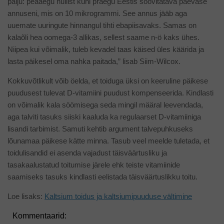
palju: peaaegu nullist kuni praegu Eestis soovitatava päevase
annuseni, mis on 10 mikrogrammi. See annus jääb aga
uuemate uuringute hinnangul tihti ebapiisavaks. Samas on
kalaõli hea oomega-3 allikas, sellest saame n-ö kaks ühes.
Niipea kui võimalik, tuleb kevadel taas käised üles käärida ja
lasta päikesel oma nahka paitada,” lisab Siim-Wilcox.
Kokkuvõtlikult võib öelda, et toiduga üksi on keeruline päikese
puudusest tulevat D-vitamiini puudust kompenseerida. Kindlasti
on võimalik kala söömisega seda mingil määral leevendada,
aga talviti tasuks siiski kaaluda ka regulaarset D-vitamiiniga
lisandi tarbimist. Samuti kehtib argument talvepuhkuseks
lõunamaa päikese kätte minna. Tasub veel meelde tuletada, et
toidulisandid ei asenda vajadust täisväärtusliku ja
tasakaalustatud toitumise järele ehk teiste vitamiinide
saamiseks tasuks kindlasti eelistada täisväärtuslikku toitu.
Loe lisaks:
Kaltsium toidus ja kaltsiumipuuduse vältimine
Kommentaarid: