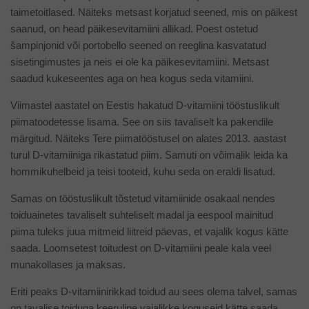
taimetoitlased. Näiteks metsast korjatud seened, mis on päikest
saanud, on head päikesevitamiini allikad. Poest ostetud
šampinjonid või portobello seened on reeglina kasvatatud
sisetingimustes ja neis ei ole ka päikesevitamiini. Metsast
saadud kukeseentes aga on hea kogus seda vitamiini.
Viimastel aastatel on Eestis hakatud D-vitamiini tööstuslikult
piimatoodetesse lisama. See on siis tavaliselt ka pakendile
märgitud. Näiteks Tere piimatööstusel on alates 2013. aastast
turul D-vitamiiniga rikastatud piim. Samuti on võimalik leida ka
hommikuhelbeid ja teisi tooteid, kuhu seda on eraldi lisatud.
Samas on tööstuslikult tõstetud vitamiinide osakaal nendes
toiduainetes tavaliselt suhteliselt madal ja eespool mainitud
piima tuleks juua mitmeid liitreid päevas, et vajalik kogus kätte
saada. Loomsetest toitudest on D-vitamiini peale kala veel
munakollases ja maksas.
Eriti peaks D-vitamiinirikkad toidud au sees olema talvel, samas
on tavalise toiduga keeruline vajalikke koguseid kätte saada,