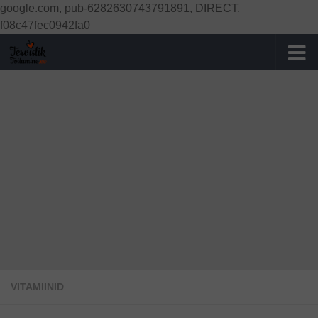
google.com, pub-6282630743791891, DIRECT,
Skip to content
f08c47fec0942fa0
VITAMIINID