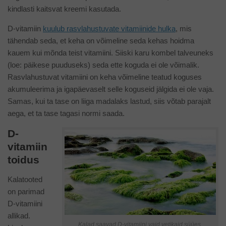
kindlasti kaitsvat kreemi kasutada.
D-vitamiin
kuulub rasvlahustuvate vitamiinide hulka
, mis
tähendab seda, et keha on võimeline seda kehas hoidma
kauem kui mõnda teist vitamiini. Siiski karu kombel talveuneks
(loe: päikese puuduseks) seda ette koguda ei ole võimalik.
Rasvlahustuvat vitamiini on keha võimeline teatud koguses
akumuleerima ja igapäevaselt selle koguseid jälgida ei ole vaja.
Samas, kui ta tase on liiga madalaks lastud, siis võtab parajalt
aega, et ta tase tagasi normi saada.
D-
vitamiin
toidus
Kalatooted
on parimad
D-vitamiini
allikad.
Kalad saavad D-vitamiini vaid vetikaid süües.