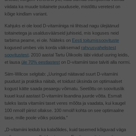
viidata ka muude toitainete puudusele, mistõttu veretest on
kõige kindlam variant.
Kahjuks ei ole lood D-vitamiiniga nii lihtsad nagu ülejäänud
toitainetega ja usaldusväärseid juhiseid, mis koguses neid
tarbima peame, ei ole. Näiteks on
Eesti toitumissoovituste
kogused umbes viis korda väiksemad
rahvusvahelistest
soovitustest
. 2010 aastal Tartu Ülikoolis läbi viidud uuring leidis,
et lausa
üle 70% eestlastest
on D-vitamiini tase talviti alla normi.
Siim-Wilcox selgitab: „Uuringud näitavad suurt D-vitamiini
puudust ja praktika näitab, et toidust üksinda on optimaalset
kogust kätte saada peaaegu võimatu. Seetõttu on soovituslik
kuuel kuul aastast D-vitamiini lisandina juurde võtta. Esmalt
tuleks lasta vitamiini taset veres mõõta ja vaadata, kui kaugel
100 nmol/l piirist ollakse. 100 nmol/l kohta on see optimaalne
tase, mille poole võiks püüelda.”
„D-vitamiini leidub ka kalaõlides, kuid tasemed kõiguvad väga