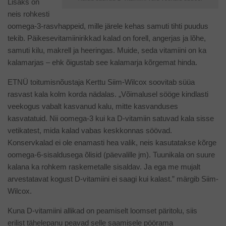
Lisaks on
neis rohkesti
oomega-3-rasvhappeid, mille järele kehas samuti tihti puudus
tekib. Päikesevitamiinirikkad kalad on forell, angerjas ja lõhe,
samuti kilu, makrell ja heeringas. Muide, seda vitamiini on ka
kalamarjas – ehk õigustab see kalamarja kõrgemat hinda.
ETNÜ toitumisnõustaja Kerttu Siim-Wilcox soovitab süüa
rasvast kala kolm korda nädalas. „Võimalusel sööge kindlasti
veekogus vabalt kasvanud kalu, mitte kasvanduses
kasvatatuid. Nii oomega-3 kui ka D-vitamiin satuvad kala sisse
vetikatest, mida kalad vabas keskkonnas söövad.
Konservkalad ei ole enamasti hea valik, neis kasutatakse kõrge
oomega-6-sisaldusega õlisid (päevalille jm). Tuunikala on suure
kalana ka rohkem raskemetalle sisaldav. Ja ega me mujalt
arvestatavat kogust D-vitamiini ei saagi kui kalast.” märgib Siim-
Wilcox.
Kuna D-vitamiini allikad on peamiselt loomset päritolu, siis
erilist tähelepanu peavad selle saamisele pöörama