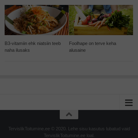
B3-vitamiin ehk niatsiin teeb
Foolhape on terve keha
naha ilusaks
alusaine
TervislikToitumine.ee © 2020. Lehe sisu kasutus lubatud vaid
TervislikToitumine.ee loal.