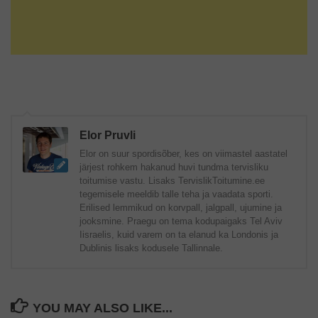
Elor Pruvli
Elor on suur spordisõber, kes on viimastel aastatel
järjest rohkem hakanud huvi tundma tervisliku
toitumise vastu. Lisaks TervislikToitumine.ee
tegemisele meeldib talle teha ja vaadata sporti.
Erilised lemmikud on korvpall, jalgpall, ujumine ja
jooksmine. Praegu on tema kodupaigaks Tel Aviv
Iisraelis, kuid varem on ta elanud ka Londonis ja
Dublinis lisaks kodusele Tallinnale.
YOU MAY ALSO LIKE...