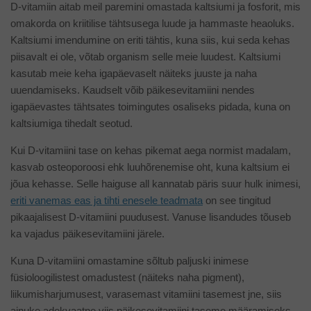
D-vitamiin aitab meil paremini omastada kaltsiumi ja fosforit, mis
omakorda on kriitilise tähtsusega luude ja hammaste heaoluks.
Kaltsiumi imendumine on eriti tähtis, kuna siis, kui seda kehas
piisavalt ei ole, võtab organism selle meie luudest. Kaltsiumi
kasutab meie keha igapäevaselt näiteks juuste ja naha
uuendamiseks. Kaudselt võib päikesevitamiini nendes
igapäevastes tähtsates toimingutes osaliseks pidada, kuna on
kaltsiumiga tihedalt seotud.
Kui D-vitamiini tase on kehas pikemat aega normist madalam,
kasvab osteoporoosi ehk luuhõrenemise oht, kuna kaltsium ei
jõua kehasse. Selle haiguse all kannatab päris suur hulk inimesi,
eriti vanemas eas ja tihti enesele teadmata
on see tingitud
pikaajalisest D-vitamiini puudusest. Vanuse lisandudes tõuseb
ka vajadus päikesevitamiini järele.
Kuna D-vitamiini omastamine sõltub paljuski inimese
füsioloogilistest omadustest (näiteks naha pigment),
liikumisharjumusest, varasemast vitamiini tasemest jne, siis
ainuke adekvaatne viis päikesevitamiini taseme määramiseks