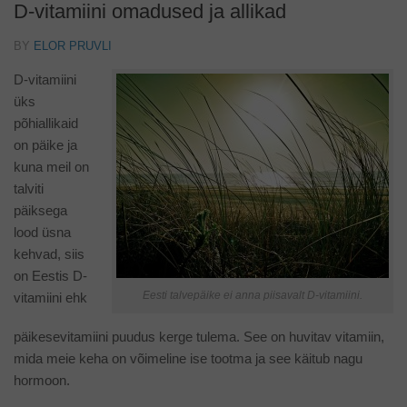
D-vitamiini omadused ja allikad
BY
ELOR PRUVLI
D-vitamiini
üks
põhiallikaid
on päike ja
kuna meil on
talviti
päiksega
lood üsna
kehvad, siis
on Eestis D-
Eesti talvepäike ei anna piisavalt D-vitamiini.
vitamiini ehk
päikesevitamiini puudus kerge tulema. See on huvitav vitamiin,
mida meie keha on võimeline ise tootma ja see käitub nagu
hormoon.