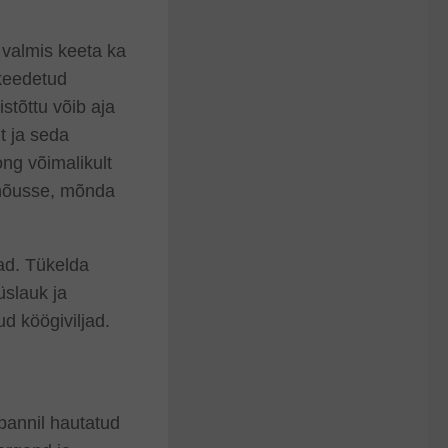
 valmis keeta ka
keedetud
stõttu võib aja
t ja seda
ong võimalikult
d nõusse, mõnda
jad. Tükelda
üslauk ja
ud köögiviljad.
 pannil hautatud