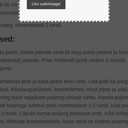
di õli või võid praadimiseks
serohelist: nt tilli, peterselli ja koriandrit
saeg: minimaalselt 2 tundi.
sed:
 pann, nirista pannile veidi õli ning aseta pestud ja kui
nakoivad) pannile. Prae mõlemalt poolt umbes 5 minutit,
 jume.
natiivad potti ja kalla peale keev vesi. Lisa potti ka porg
bul, küüslauguküüned, loorberilehed, must pipar ja sool
ing koori vajadusel puljongi pinnalt vahtu. Keeda puljon
l kaanega suletud potis minimaalselt 1,5 tundi, kuid pu
 3 tundi. Lõpuks kurna puljong puhtasse potti. Kõik köögi
is, lähevad äraviskamisele, kuna neist on maitse puljongi