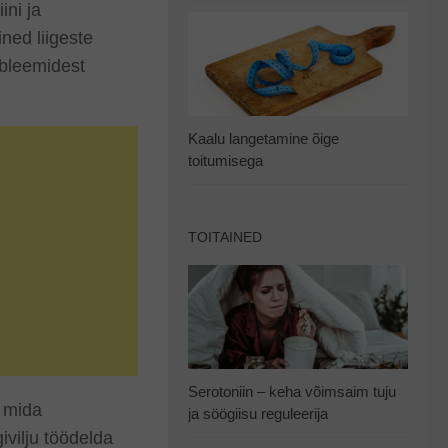
ini ja
ined liigeste
obleemidest
Kaalu langetamine õige
toitumisega
TOITAINED
Serotoniin – keha võimsaim tuju
, mida
ja söögiisu reguleerija
vilju töödelda