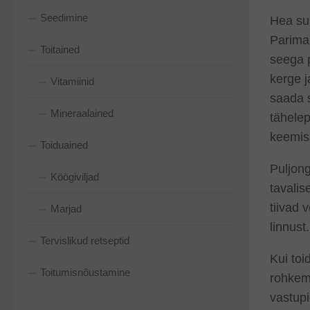
Seedimine
Hea sup
Parima
Toitained
seega p
kerge j
Vitamiinid
saada s
Mineraalained
tähelep
keemis
Toiduained
Puljon
Köögiviljad
tavalis
tiivad 
Marjad
linnust.
Tervislikud retseptid
Kui toi
Toitumisnõustamine
rohkem 
vastup