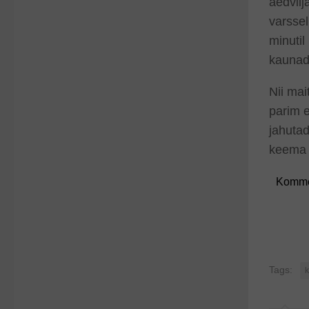
aedvilj
varssel
minutil
kaunade
Nii mai
parim e
jahutad
keema 
Komme
Tags: