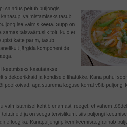
i saladus peitub puljongis.
 kanasupi valmistamiseks tasub
uljong ise valmis keeta. Supp on
a samas täisväärtuslik toit, kuid et
upist kätte parim, tasub
anelikult järgida komponentide
aega.
gi keetmiseks kasutatakse
elt sidekoerikkaid ja kondiseid lihatükke. Kana puhul sobi
või poolkoivad, aga suurema koguse korral võib puljongi 
du valmistamisel kehtib enamasti reegel, et vähem töödel
toitaineid ja on seega tervislikum, siis puljongi keetmise
idine loogika. Kanapuljongi pikem keemisaeg annab pulj