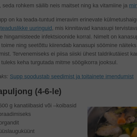
, seda rohkem säilib neis maitset ning ka vitamiine ja
min
pp on ka teada-tuntud imeravim erinevate külmetushaigu
b
teaduslikke uuringuid
, mis kinnitavad kanasupi tervistav
e hingamisteede infektsioonide korral. Nimelt on kanasup
 toime ning seetõttu kiirendab kanasupi söömine näiteks
ist. Tervenemiseks ei piisa siiski ühest taldrikutäiest ka
 tuleks keha turgutada mitme söögikorra jooksul.
aks:
Supp soodustab seedimist ja toitainete imendumist
puljong (4-6-le)
600 g kanatiibasid või –koibasid
 praadimiseks
organdit
üüslauguküünt