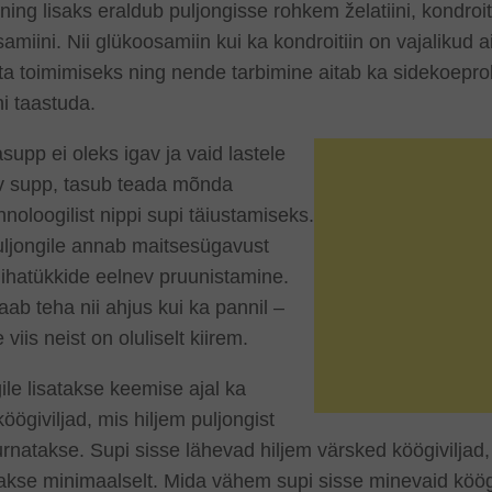
ning lisaks eraldub puljongisse rohkem želatiini, kondroiti
amiini. Nii glükoosamiin kui ka kondroitiin on vajalikud a
ta toimimiseks ning nende tarbimine aitab ka sidekoepr
ni taastuda.
supp ei oleks igav ja vaid lastele
v supp, tasub teada mõnda
hnoloogilist nippi supi täiustamiseks.
ljongile annab maitsesügavust
lihatükkide eelnev pruunistamine.
ab teha nii ahjus kui ka pannil –
 viis neist on oluliselt kiirem.
ile lisatakse keemise ajal ka
öögiviljad, mis hiljem puljongist
urnatakse. Supi sisse lähevad hiljem värsked köögiviljad
kse minimaalselt. Mida vähem supi sisse minevaid köögi