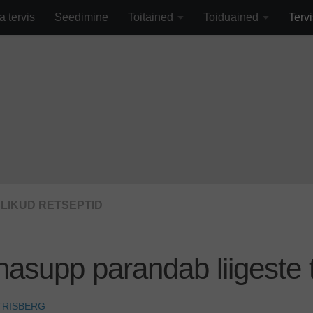
fa0
a tervis
Seedimine
Toitained
Toiduained
Tervi
SLIKUD RETSEPTID
asupp parandab liigeste 
TRISBERG