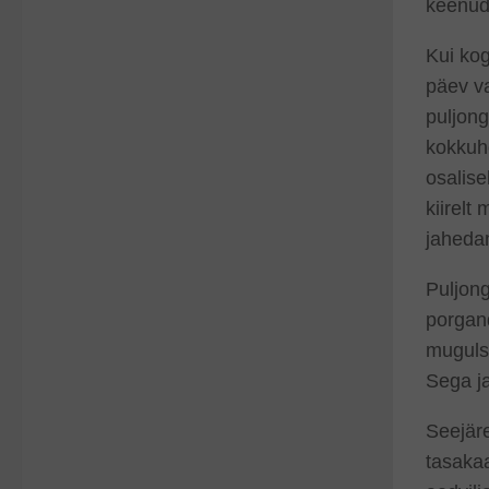
keenud
Kui kog
päev v
puljong
kokkuh
osalise
kiirelt
jaheda
Puljong
porgand
mugulsi
Sega j
Seejäre
tasakaa