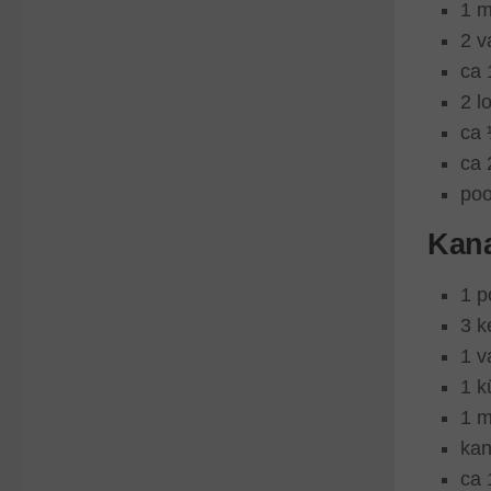
1 m
2 v
ca 
2 l
ca 
ca 
poo
Kan
1 p
3 k
1 v
1 k
1 m
kan
ca 