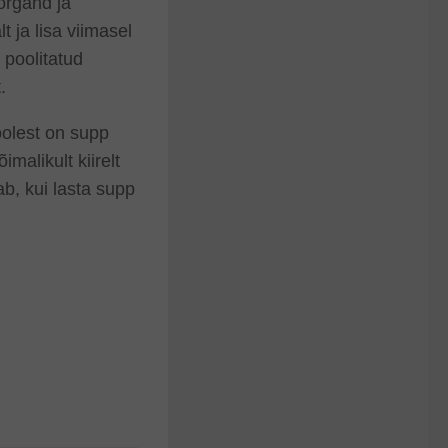
organd ja
t ja lisa viimasel
 poolitatud
.
poolest on supp
malikult kiirelt
b, kui lasta supp