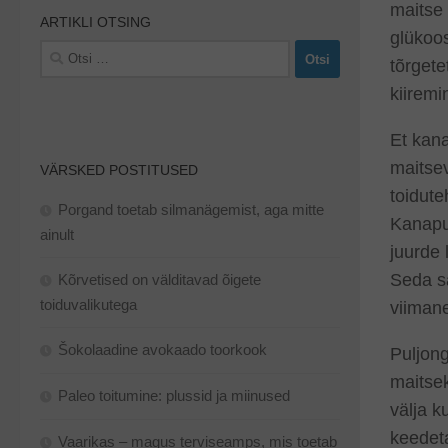
maitse 
ARTIKLI OTSING
glükoos
Otsi:
tõrgete
kiiremi
Et kana
maitse
VÄRSKED POSTITUSED
toidute
Porgand toetab silmanägemist, aga mitte
Kanapu
ainult
juurde 
Seda sa
Kõrvetised on välditavad õigete
toiduvalikutega
viimane
Šokolaadine avokaado toorkook
Puljong
maitsek
Paleo toitumine: plussid ja miinused
välja k
keedeta
Vaarikas – magus terviseamps, mis toetab