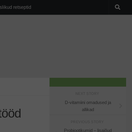
slikud retseptid
NEXT STORY
D-vitamiini omadused ja
tööd
allikad
PREVIOUS STORY
Probiootikumid – lisajõud