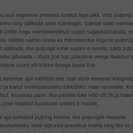
.
u supi tegemise protsess tundub liiga pikk, võib puljongi
arem ning säilitada seda külmkapis. Samuti saab valmis
it (mitte kogu valmiskeedetud suppi) sügavkülmutada, mi
oiu mõttes valmis keeta ka mitmekordse koguse puljongi
lt säilitada. Kui puljongit kohe supiks ei keeda, tuleb pulj
 maha jahutada – tõsta pott kas jääkülma veega täidetu
masse ruumi või külma ilmaga lausa õue.
i keemise ajal valmista ette supi sisse minevad köögivil
 ja kartul meelepärasteks tükkideks. Haki varsseller, kü
bul. Kuumuta pann, lisa pannile tükk võid või õli ja hakit
a prae madalal kuumusel umbes 5 minutit.
l aja kurnatud puljong keema, lisa puljongile maitsete
lustamiseks veidi sidrunist pressitud mahla ning lisa ka