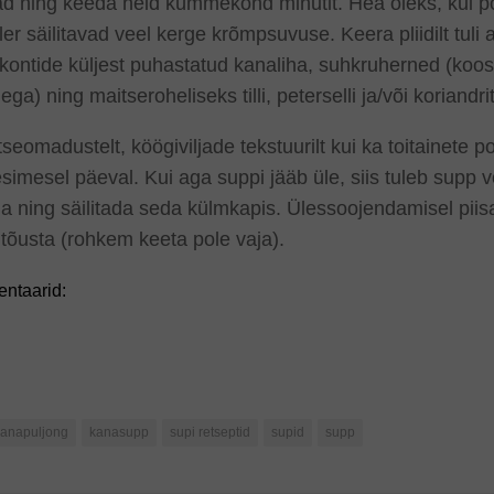
ad ning keeda neid kümmekond minutit. Hea oleks, kui p
ler säilitavad veel kerge krõmpsuvuse. Keera pliidilt tuli al
 kontide küljest puhastatud kanaliha, suhkruherned (koos
ga) ning maitseroheliseks tilli, peterselli ja/või koriandrit
tseomadustelt, köögiviljade tekstuurilt kui ka toitainete 
simesel päeval. Kui aga suppi jääb üle, siis tuleb supp või
a ning säilitada seda külmkapis. Ülessoojendamisel piisa
tõusta (rohkem keeta pole vaja).
ntaarid:
kanapuljong
kanasupp
supi retseptid
supid
supp