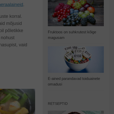
eraalaineid
.
ste korral.
aid mõjusid
il põletikke
Fruktoos on suhkrutest kõige
 nohust
magusam
nasupist, vaid
E-ained parandavad toiduainete
omadusi
RETSEPTID