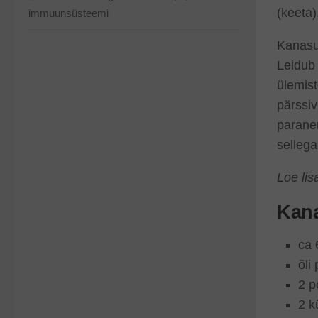
(keeta)
immuunsüsteemi
Kanasu
Leidu
ülemist
pärssiv
paranem
sellega
Loe lis
Kana
ca 
õli
2 p
2 k