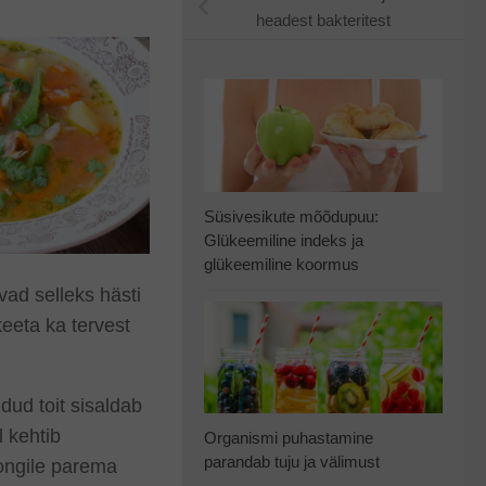
headest bakteritest
Süsivesikute mõõdupuu:
Glükeemiline indeks ja
glükeemiline koormus
vad selleks hästi
keeta ka tervest
dud toit sisaldab
l kehtib
Organismi puhastamine
parandab tuju ja välimust
ongile parema