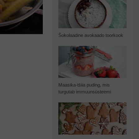
Šokolaadine avokaado toorkook
Maasika-tšiia puding, mis
turgutab immuunsüsteemi