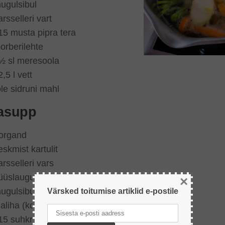
ugulsibul
arsselleri vart
15 musta pipra tera
oorberilehte
½ sl meresoola
2,5 l vett
le sidruni mahl
asupp
organd
eskmist kartulit
arsselleri vars
üüslauguküüs
×
ugulsibul
Värsked toitumise artiklid e-postile
aliha (kontide küljest)
15 suhkruhernest (koos kaunaga)