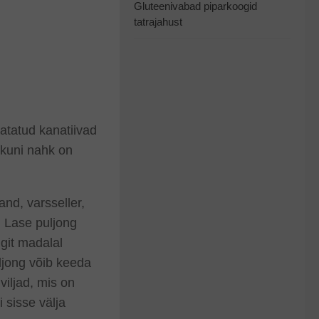
Gluteenivabad piparkoogid
tatrajahust
vatatud kanatiivad
 kuni nahk on
and, varsseller,
. Lase puljong
git madalal
ljong võib keeda
viljad, mis on
 sisse välja