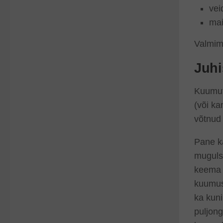
vei
mait
Valmimi
Juhi
Kuumuta
(või ka
võtnud
Pane ka
mugulsi
keema n
kuumuse
ka kuni
puljong