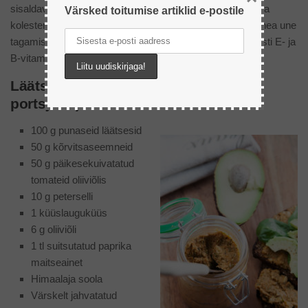
sisaldavad kõrvitsaseemned ühendeid, mis aitavad kaasa
Värsked toitumise artiklid e-postile
kolesterooli alandamisel, depressiooni leevendamisel ja hea une
tagamisel. Lisaks sisaldavad kõrvitsaseemned veel tublisti E- ja
B-vitamiini.
Läätse retsept leivamäärdeks (6–7
portsjonit)
100 g punaseid läätsesid
50 g kõrvitsaseemneid
50 g päikesekuivatatud
tomateid oliiviõlis
10 g peterselli
1 küüslauguküüs
6 g oliiviõli
1 tl suitsutatud paprika
maitseainet
Himaalaja soola
Värskelt jahvatatud