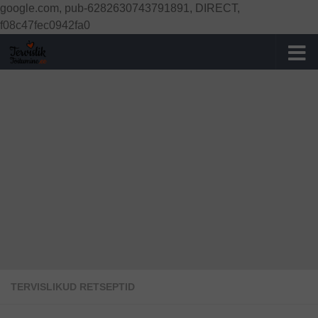
google.com, pub-6282630743791891, DIRECT,
Skip to content
f08c47fec0942fa0
TERVISLIKUD RETSEPTID