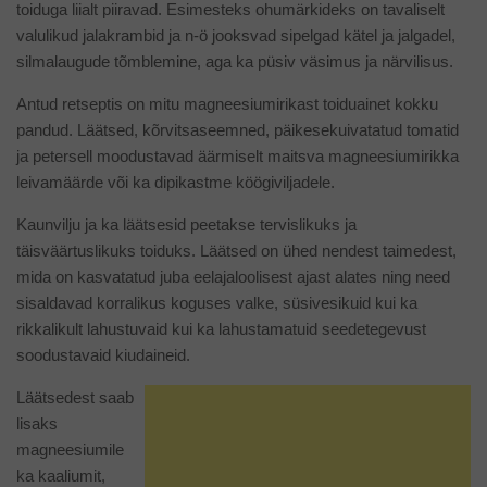
toiduga liialt piiravad. Esimesteks ohumärkideks on tavaliselt
valulikud jalakrambid ja n-ö jooksvad sipelgad kätel ja jalgadel,
silmalaugude tõmblemine, aga ka püsiv väsimus ja närvilisus.
Antud retseptis on mitu magneesiumirikast toiduainet kokku
pandud. Läätsed, kõrvitsaseemned, päikesekuivatatud tomatid
ja petersell moodustavad äärmiselt maitsva magneesiumirikka
leivamäärde või ka dipikastme köögiviljadele.
Kaunvilju ja ka läätsesid peetakse tervislikuks ja
täisväärtuslikuks toiduks. Läätsed on ühed nendest taimedest,
mida on kasvatatud juba eelajaloolisest ajast alates ning need
sisaldavad korralikus koguses valke, süsivesikuid kui ka
rikkalikult lahustuvaid kui ka lahustamatuid seedetegevust
soodustavaid kiudaineid.
Läätsedest saab
lisaks
magneesiumile
ka kaaliumit,