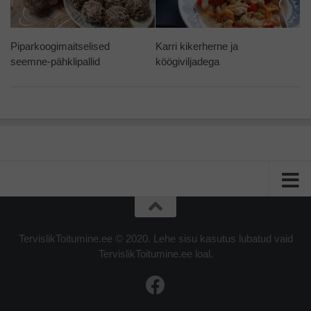
Piparkoogimaitselised
Karri kikerherne ja
seemne-pähklipallid
köögiviljadega
TervislikToitumine.ee © 2020. Lehe sisu kasutus lubatud vaid
TervislikToitumine.ee loal.