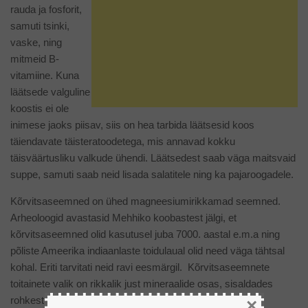
rauda ja fosforit,
samuti tsinki,
vaske, ning
mitmeid B-
vitamiine. Kuna
läätsede valguline
koostis ei ole
inimese jaoks piisav, siis on hea tarbida läätsesid koos
täiendavate täisteratoodetega, mis annavad kokku
täisväärtusliku valkude ühendi. Läätsedest saab väga maitsvaid
suppe, samuti saab neid lisada salatitele ning ka pajaroogadele.
Kõrvitsaseemned on ühed magneesiumirikkamad seemned.
Arheoloogid avastasid Mehhiko koobastest jälgi, et
kõrvitsaseemned olid kasutusel juba 7000. aastal e.m.a ning
põliste Ameerika indiaanlaste toidulaual olid need väga tähtsal
kohal. Eriti tarvitati neid ravi eesmärgil. Kõrvitsaseemnete
toitainete valik on rikkalik just mineraalide osas, sisaldades
rohkesti magneesiumit, fosforit, rauda ja vaske. Samuti
×