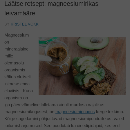
Läätse retsept: magneesiumirikas
leivamääre
BY
KRISTEL VOKK
Magneesium
on
mineraalaine,
mille
olemasolu
organismis
sõltub oluliselt
inimese enda
eluviisist. Kuna
organism on
iga päev võimeline talletama ainult murdosa vajalikust
magneesiumikogusest, on
magneesiumipuudus
kerge tekkima.
Kõige sagedamini põhjustavad magneesiumipuudulikkust valed
toitumisharjumused. See puudutab ka dieedipidajaid, kes end