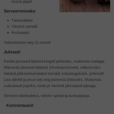
musta pipart
Serveerimiseks:
Täisteraleiba
Värsket spinatit
Avokaadot
Valmistamise aeg 15 minutit
Juhised:
Keeda punased läätsed kergelt pehmeks, maitsesta soolaga.
Mikserda jahtunud läätsed, kõrvitsaseemned, väiksemaks
hakitud päikesekuivatatud tomatid, küüslauguküüs, petersell.
Lisa oliiviõli ja pisut vett ning püreesta ühtlaseks. Maitsesta
suitsutatud paprika, soola ja värskelt jahvatatud pipraga.
Serveeri täisteraleiva, värske spinati ja avokaadoga.
Kommentaarid: