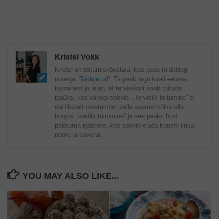
Kristel Vokk
Kristel on toitumisnõustaja, kes peab toidublogi
nimega „
Toidujutud
”. Ta peab lugu kvaliteetsest
toorainest ja leiab, et tervislikult saab toituda
igaüks, kes vähegi soovib. „Tervislik toitumine” ei
ole lihtsalt moetermin; selle asemel võiks olla
hoopis „teadlik toitumine” ja see peaks huvi
pakkuma igaühele, kes soovib elada kauem ilusa,
noore ja tervena.
YOU MAY ALSO LIKE...