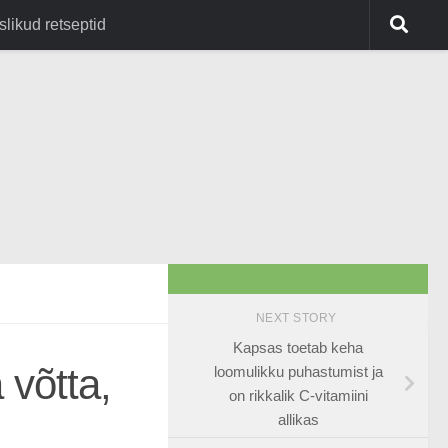
slikud retseptid
NEXT STORY
Kapsas toetab keha
 võtta,
loomulikku puhastumist ja
on rikkalik C-vitamiini
allikas