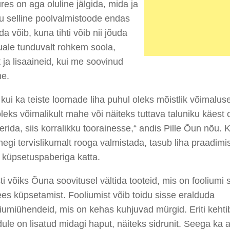
res on aga oluline jälgida, mida ja
ju selline poolvalmistoode endas
da võib, kuna tihti võib nii jõuda
uale tunduvalt rohkem soola,
 ja lisaaineid, kui me soovinud
me.
 kui ka teiste loomade liha puhul oleks mõistlik võimalusel
leks võimalikult mahe või näiteks tuttava taluniku käest 
erida, siis korralikku toorainesse,“ andis Pille Õun nõu. 
egi tervislikumalt rooga valmistada, tasub liha praadim
a küpsetuspaberiga katta.
ti võiks Õuna soovitusel vältida tooteid, mis on fooliumi 
ees küpsetamist. Fooliumist võib toidu sisse eralduda
iumiühendeid, mis on kehas kuhjuvad mürgid. Eriti kehti
dule on lisatud midagi haput, näiteks sidrunit. Seega ka 