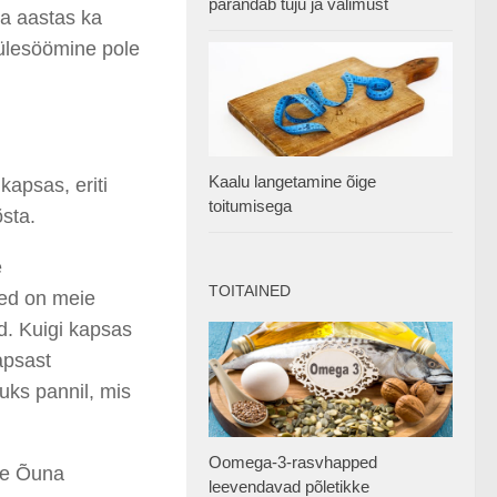
parandab tuju ja välimust
ra aastas ka
 ülesöömine pole
Kaalu langetamine õige
ukapsas, eriti
toitumisega
õsta.
e
TOITAINED
sed on meie
d. Kuigi kapsas
kapsast
uks pannil, mis
Oomega-3-rasvhapped
lle Õuna
leevendavad põletikke