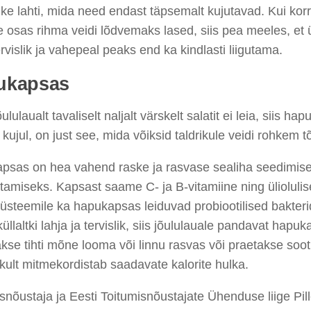
ke lahti, mida need endast täpsemalt kujutavad. Kui kor
 osas rihma veidi lõdvemaks lased, siis pea meeles, et
tervislik ja vahepeal peaks end ka kindlasti liigutama.
ukapsas
lulaualt tavaliselt naljalt värskelt salatit ei leia, siis hap
 kujul, on just see, mida võiksid taldrikule veidi rohkem t
psas on hea vahend raske ja rasvase sealiha seedimis
amiseks. Kapsast saame C- ja B-vitamiine ning ülioluli
steemile ka hapukapsas leiduvad probiootilised bakteri
küllaltki lahja ja tervislik, siis jõululauale pandavat hapu
kse tihti mõne looma või linnu rasvas või praetakse soot
kult mitmekordistab saadavate kalorite hulka.
snõustaja ja Eesti Toitumisnõustajate Ühenduse liige Pi