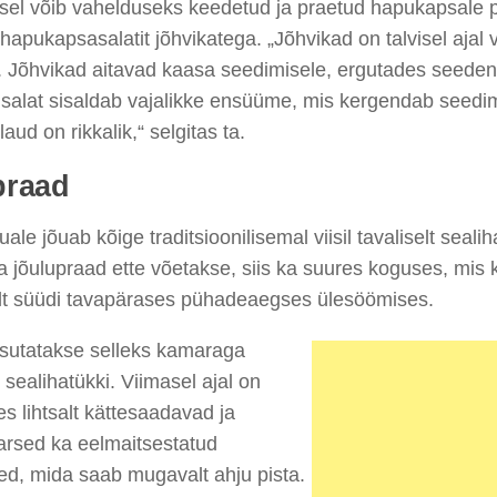
usel võib vahelduseks keedetud ja praetud hapukapsale
hapukapsasalatit jõhvikatega. „Jõhvikad on talvisel ajal
. Jõhvikad aitavad kaasa seedimisele, ergutades seede
salat sisaldab vajalikke ensüüme, mis kergendab seedimis
laud on rikkalik,“ selgitas ta.
praad
uale jõuab kõige traditsioonilisemal viisil tavaliselt seali
a jõulupraad ette võetakse, siis ka suures koguses, mis k
elt süüdi tavapärases pühadeaegses ülesöömises.
asutatakse selleks kamaraga
 sealihatükki. Viimasel ajal on
s lihtsalt kättesaadavad ja
arsed ka eelmaitsestatud
ed, mida saab mugavalt ahju pista.