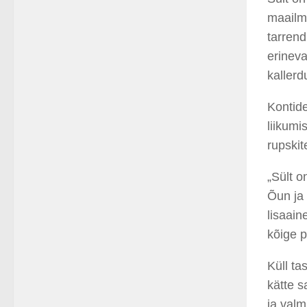
maailma
tarrend
erineva
kallerd
Kontide
liikumi
rupskit
„Sült o
Õun ja 
lisaain
kõige p
Küll ta
kätte 
ja valm