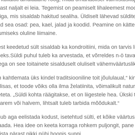
st naljalt ei leia. Tegemist on peamiselt lihaleemest m
iga, mis sisaldab hakitud sealiha. Üldiselt lähevad süldi
d sea osad: pea, kael, jalad ja koodid. Peamine on kätt
umiseks oluline liimaine.
st keedetud sült sisaldab ka kondroitiini, mida on tarvis 
seks.Süldi puhul tuleb ka arvestada, et võrreldes n-ö tavali
ega on see toitainete sisalduselt oluliselt vähemväärtusli
n kahtlemata üks kindel traditsiooniline toit jõululaual,“ ki
lisas, et toode võiks olla ilma želatiinita, võimalikult natu
eteta. „Süldi kohta räägitakse, et on liigestele hea. Ükski 
arem või halvem, lihtsalt tuleb tarbida mõõdukalt.“
sub aga eelistada kodust, isetehtud sülti, et kõike väärtus
saada. Hea idee on keeta korraga rohkem puljongit, pan
ista pärast pikki pühi hoopis suppi.