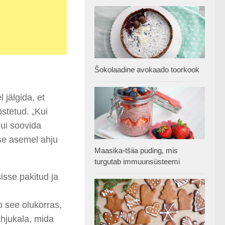
Šokolaadine avokaado toorkook
 jälgida, et
ostetud. „Kui
Kui soovida
ise asemel ahju
Maasika-tšiia puding, mis
turgutab immuunsüsteemi
sisse pakitud ja
b see olukorras,
ahjukala, mida