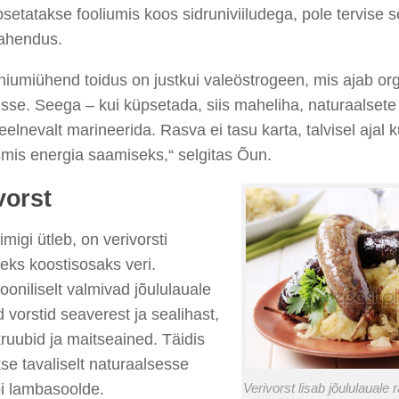
üpsetatakse fooliumis koos sidruniviiludega, pole tervise 
lahendus.
niumiühend toidus on justkui valeöstrogeen, mis ajab or
sse. Seega – kui küpsetada, siis maheliha, naturaalsete
 eelnevalt marineerida. Rasva ei tasu karta, talvisel ajal 
mis energia saamiseks,“ selgitas Õun.
vorst
migi ütleb, on verivorsti
eks koostisosaks veri.
iooniliselt valmivad jõululauale
 vorstid seaverest ja sealihast,
kruubid ja maitseained. Täidis
e tavaliselt naturaalsesse
õi lambasoolde.
Verivorst lisab jõululauale 