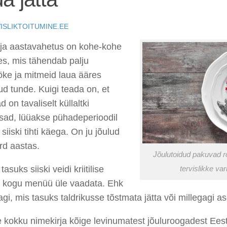
ISLIKTOITUMINE.EE
 ja aastavahetus on kohe-kohe
es, mis tähendab palju
öke ja mitmeid laua ääres
d tunde. Kuigi teada on, et
d on tavaliselt küllaltki
ad, lüüakse pühadeperioodil
 siiski tihti käega. On ju jõulud
rd aastas.
Jõulutoidud pakuvad roh
asuks siiski veidi kriitilise
tervislikke var
a kogu menüü üle vaadata. Ehk
gi, mis tasuks taldrikusse tõstmata jätta või millegagi 
kokku nimekirja kõige levinumatest jõuluroogadest Eest