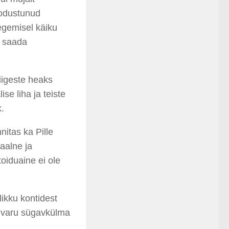
oodustunud
tegemisel käiku
e saada
liigeste heaks
se liha ja teiste
k.
nnitas ka Pille
raalne ja
toiduaine ei ole
likku kontidest
e varu sügavkülma