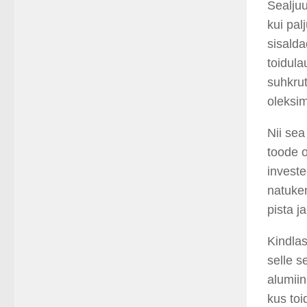
Sealjuu
kui pal
sisalda
toidula
suhkrut
oleksi
Nii sea
toode o
investe
natuken
pista j
Kindlas
selle s
alumiin
kus toi