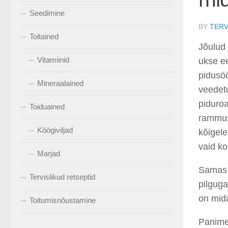
Seedimine
BY
TERV
Toitained
Jõulud
Vitamiinid
ukse e
pidusö
Mineraalained
veedetu
piduroa
Toiduained
rammus
Köögiviljad
kõigele
vaid ko
Marjad
Samas t
Tervislikud retseptid
pilgug
on mida
Toitumisnõustamine
Panime 