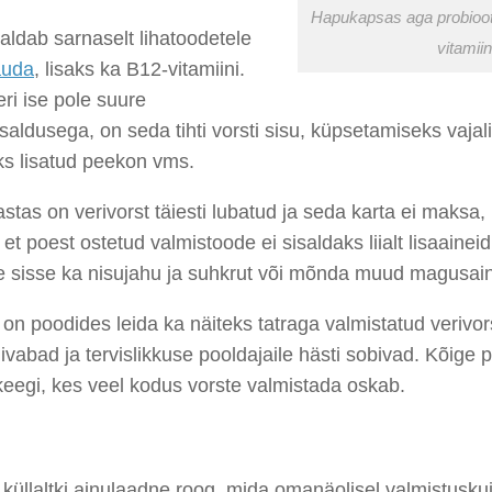
Hapukapsas aga probioot
saldab sarnaselt lihatoodetele
vitamiin
auda
, lisaks ka B12-vitamiini.
eri ise pole suure
saldusega, on seda tihti vorsti sisu, küpsetamiseks vajal
ks lisatud peekon vms.
stas on verivorst täiesti lubatud ja seda karta ei maksa,
, et poest ostetud valmistoode ei sisaldaks liialt lisaainei
e sisse ka nisujahu ja suhkrut või mõnda muud magusain
n poodides leida ka näiteks tatraga valmistatud verivors
ivabad ja tervislikkuse pooldajaile hästi sobivad. Kõige 
keegi, kes veel kodus vorste valmistada oskab.
 küllaltki ainulaadne roog, mida omanäolisel valmistuskuj