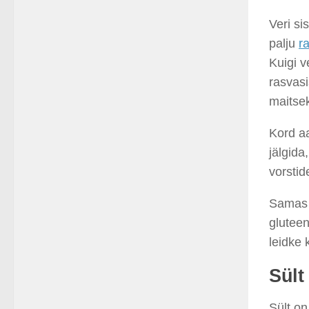
Veri si
palju
r
Kuigi v
rasvasi
maitse
Kord aa
jälgida
vorstid
Samas o
gluteen
leidke 
Sült
Sült on