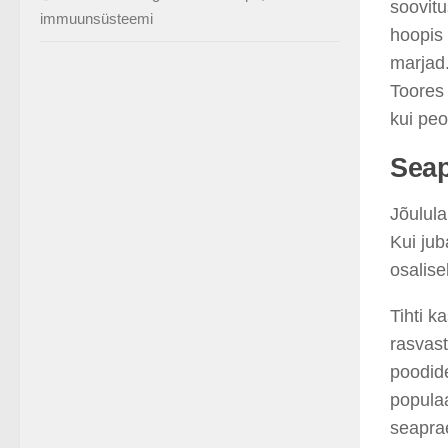
soovit
immuunsüsteemi
hoopis 
marjad
Toores 
kui peo
Sea
Jõulula
Kui jub
osalis
Tihti k
rasvast
poodide
popula
seapra