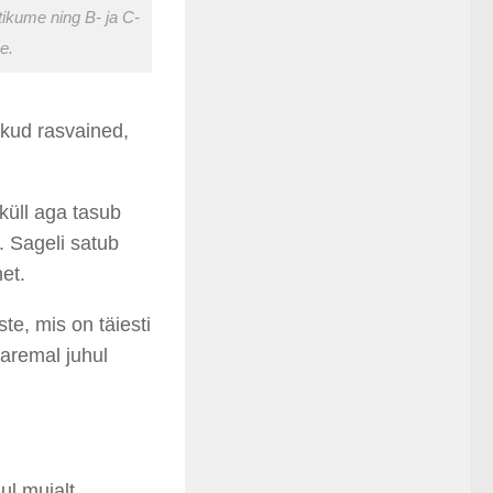
ikume ning B- ja C-
e.
ikud rasvained,
 küll aga tasub
d. Sageli satub
et.
te, mis on täiesti
paremal juhul
ul mujalt