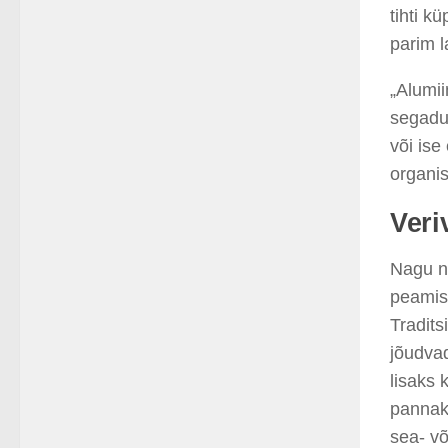
tihti k
parim 
„Alumii
segadu
või ise
organis
Veri
Nagu ni
peamis
Tradits
jõudvad
lisaks 
pannaks
sea- v