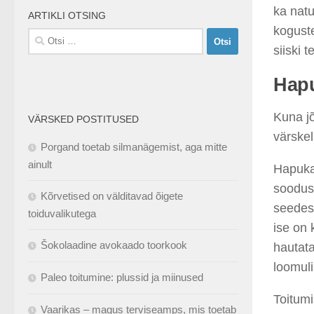
ka natu
ARTIKLI OTSING
koguste
Otsi:
siiski 
Hap
Kuna jõu
VÄRSKED POSTITUSED
värskel
Porgand toetab silmanägemist, aga mitte
ainult
Hapuka
soodust
Kõrvetised on välditavad õigete
seedesü
toiduvalikutega
ise on 
Šokolaadine avokaado toorkook
hautata
loomuli
Paleo toitumine: plussid ja miinused
Toitumi
Vaarikas – magus terviseamps, mis toetab