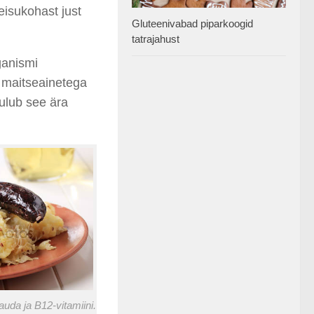
seisukohast just
Gluteenivabad piparkoogid
tatrajahust
ganismi
 maitseainetega
kulub see ära
rauda ja B12-vitamiini.