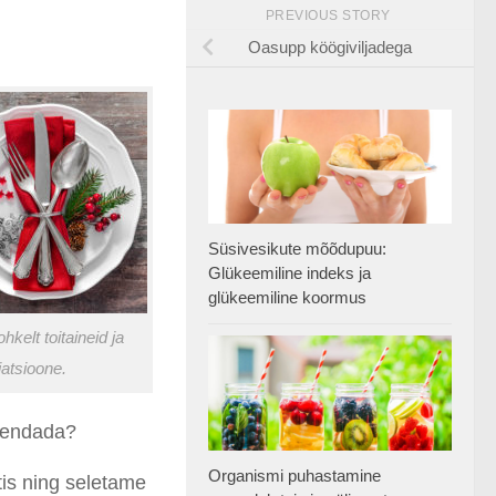
PREVIOUS STORY
Oasupp köögiviljadega
Süsivesikute mõõdupuu:
Glükeemiline indeks ja
glükeemiline koormus
kelt toitaineid ja
iatsioone.
asendada?
Organismi puhastamine
is ning seletame