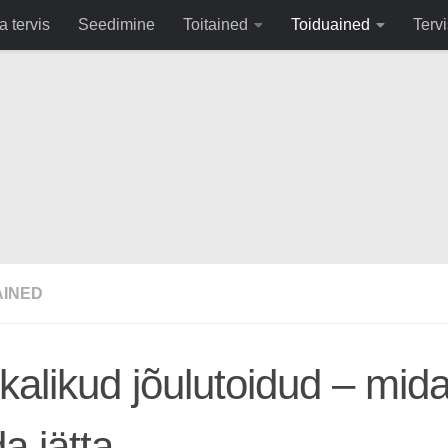
fa0
a tervis
Seedimine
Toitained
Toiduained
Tervi
AINED
kalikud jõulutoidud – mida
a jätta