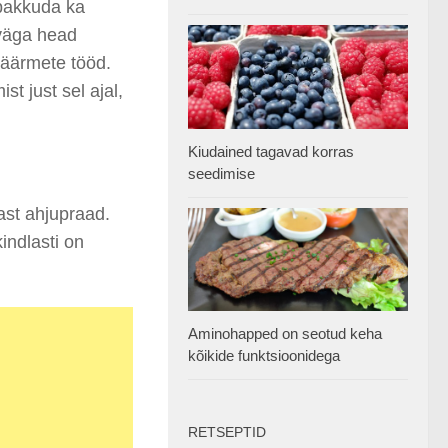
 pakkuda ka
 väga head
näärmete tööd.
t just sel ajal,
Kiudained tagavad korras
seedimise
hast ahjupraad.
indlasti on
Aminohapped on seotud keha
kõikide funktsioonidega
RETSEPTID