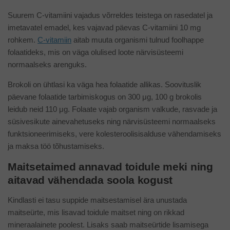
Suurem C-vitamiini vajadus võrreldes teistega on rasedatel ja
imetavatel emadel, kes vajavad päevas C-vitamiini 10 mg
rohkem.
C-vitamiin
aitab muuta organismi tulnud foolhappe
folaatideks, mis on väga olulised loote närvisüsteemi
normaalseks arenguks.
Brokoli on ühtlasi ka väga hea folaatide allikas. Soovituslik
päevane folaatide tarbimiskogus on 300 μg, 100 g brokolis
leidub neid 110 μg. Folaate vajab organism valkude, rasvade ja
süsivesikute ainevahetuseks ning närvisüsteemi normaalseks
funktsioneerimiseks, vere kolesteroolisisalduse vähendamiseks
ja maksa töö tõhustamiseks.
Maitsetaimed annavad toidule meki ning
aitavad vähendada soola kogust
Kindlasti ei tasu suppide maitsestamisel ära unustada
maitseürte, mis lisavad toidule maitset ning on rikkad
mineraalainete poolest. Lisaks saab maitseürtide lisamisega