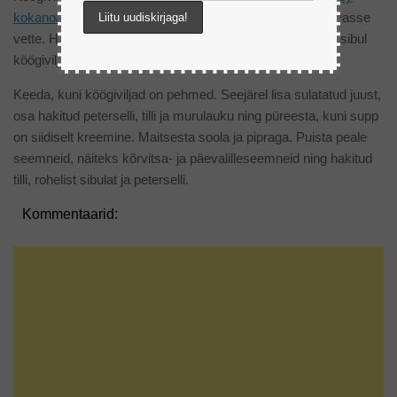
kokanoad
. Lisa kartul, suvikõrvits, brokoli ja läätsed keevasse
vette. Haki sibul ja prae oliiviõlis kergelt pruunikaks. Lisa sibul
köögiviljadele.
Keeda, kuni köögiviljad on pehmed. Seejärel lisa sulatatud juust,
osa hakitud peterselli, tilli ja murulauku ning püreesta, kuni supp
on siidiselt kreemine. Maitsesta soola ja pipraga. Puista peale
seemneid, näiteks kõrvitsa- ja päevalilleseemneid ning hakitud
tilli, rohelist sibulat ja peterselli.
Kommentaarid: