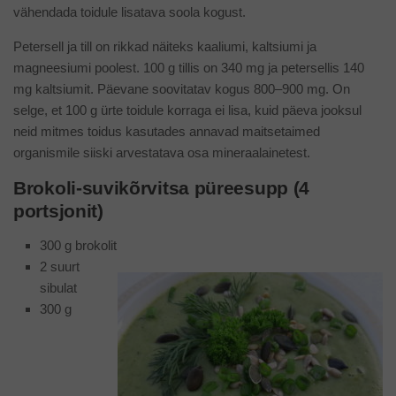
vähendada toidule lisatava soola kogust.
Petersell ja till on rikkad näiteks kaaliumi, kaltsiumi ja
magneesiumi poolest. 100 g tillis on 340 mg ja petersellis 140
mg kaltsiumit. Päevane soovitatav kogus 800–900 mg. On
selge, et 100 g ürte toidule korraga ei lisa, kuid päeva jooksul
neid mitmes toidus kasutades annavad maitsetaimed
organismile siiski arvestatava osa mineraalainetest.
Brokoli-suvikõrvitsa püreesupp (4
portsjonit)
300 g brokolit
2 suurt
sibulat
300 g