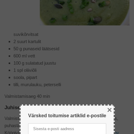
suvikõrvitsat
2 suurt kartulit
50 g punaseid läätsesid
600 ml vett
100 g sulatatud juustu
1 spl oliiviõli
soola, pipart
tilli, murulauku, peterselli
Valmistamisaeg 40 min
Juhised:
×
Värsked toitumise artiklid e-postile
Valmista ette köögiviljad: koori kartulid ja haki kuubikuteks,
puhasta brokoli ning murra õisikuteks, viiluta suvikõrvits.
Köögiviljade lõikumiseks sobivad hästi kvaliteetsed
Sharpy