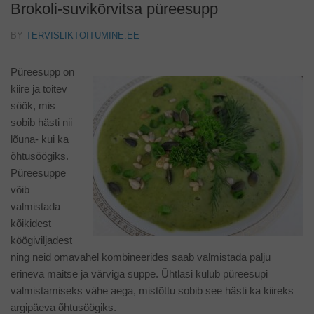
Brokoli-suvikõrvitsa püreesupp
BY
TERVISLIKTOITUMINE.EE
Püreesupp on
kiire ja toitev
söök, mis
sobib hästi nii
lõuna- kui ka
õhtusöögiks.
Püreesuppe
võib
valmistada
kõikidest
köögiviljadest
ning neid omavahel kombineerides saab valmistada palju
erineva maitse ja värviga suppe. Ühtlasi kulub püreesupi
valmistamiseks vähe aega, mistõttu sobib see hästi ka kiireks
argipäeva õhtusöögiks.