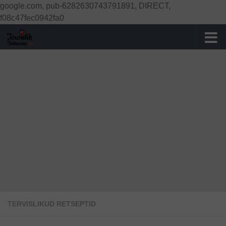
google.com, pub-6282630743791891, DIRECT,
Skip to content
f08c47fec0942fa0
TERVISLIKUD RETSEPTID