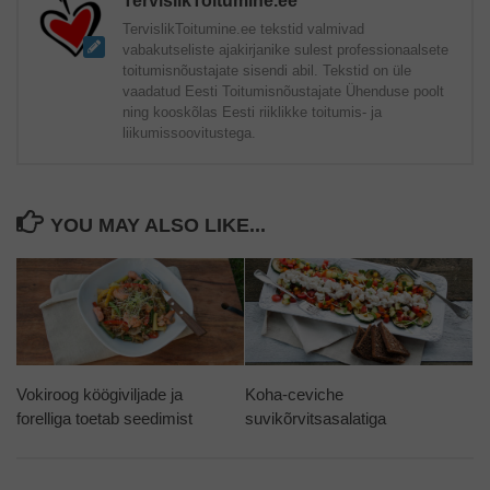
TervislikToitumine.ee
TervislikToitumine.ee tekstid valmivad
vabakutseliste ajakirjanike sulest professionaalsete
toitumisnõustajate sisendi abil. Tekstid on üle
vaadatud Eesti Toitumisnõustajate Ühenduse poolt
ning kooskõlas Eesti riiklikke toitumis- ja
liikumissoovitustega.
YOU MAY ALSO LIKE...
Vokiroog köögiviljade ja
Koha-ceviche
forelliga toetab seedimist
suvikõrvitsasalatiga