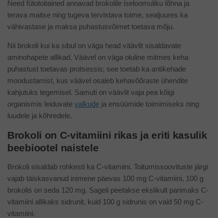
Need fütotoitained annavad brokolile iseloomuliku lõhna ja
terava maitse ning tugeva tervistava toime, sealjuures ka
vähivastase ja maksa puhastusvõimet toetava mõju.
Nii brokoli kui ka sibul on väga head väävlit sisaldavate
aminohapete allikad. Väävel on väga oluline mitmes keha
puhastust toetavas protsessis; see toetab ka antikehade
moodustamist, kus väävel osaleb kehavõõraste ühendite
kahjutuks tegemisel. Samuti on väävlit vaja pea kõigi
organismis leiduvate
valkude
ja ensüümide toimimiseks ning
luudele ja kõhredele.
Brokoli on C-vitamiini rikas ja eriti kasulik
beebiootel naistele
Brokoli sisaldab rohkesti ka C-vitamiini. Toitumissoovituste järgi
vajab täiskasvanud inimene päevas 100 mg C-vitamiini, 100 g
brokolis on seda 120 mg. Sageli peetakse ekslikult parimaks C-
vitamiini allikaks sidrunit, kuid 100 g sidrunis on vaid 50 mg C-
vitamiini.