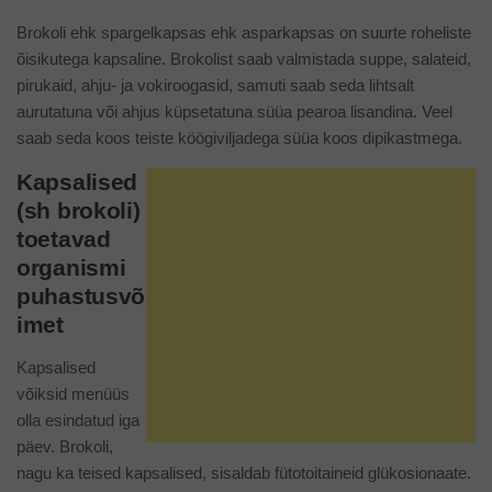
Brokoli ehk spargelkapsas ehk asparkapsas on suurte roheliste
õisikutega kapsaline. Brokolist saab valmistada suppe, salateid,
pirukaid, ahju- ja vokiroogasid, samuti saab seda lihtsalt
aurutatuna või ahjus küpsetatuna süüa pearoa lisandina. Veel
saab seda koos teiste köögiviljadega süüa koos dipikastmega.
Kapsalised
(sh brokoli)
toetavad
organismi
puhastusvõ
imet
Kapsalised
võiksid menüüs
olla esindatud iga
päev. Brokoli,
nagu ka teised kapsalised, sisaldab fütotoitaineid glükosionaate.