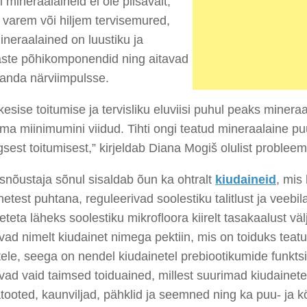
i mineraalaineid ei ole piisavalt,
 varem või hiljem tervisemured,
neraalained on luustiku ja
te põhikomponendid ning aitavad
kanda närviimpulsse.
esise toitumise ja tervisliku eluviisi puhul peaks miner
ema miinimumini viidud. Tihti ongi teatud mineraalaine puu
sest toitumisest,” kirjeldab Diana Mogiš olulist probleem
snõustaja sõnul sisaldab õun ka ohtralt
kiudaineid
, mis
etest puhtana, reguleerivad soolestiku talitlust ja veebil
eteta läheks soolestiku mikrofloora kiirelt tasakaalust vä
vad nimelt kiudainet nimega pektiin, mis on toiduks teatu
tele, seega on nendel kiudainetel prebiootikumide funkts
vad vaid taimsed toiduained, millest suurimad kiudainete
atooted, kaunviljad, pähklid ja seemned ning ka puu- ja kö