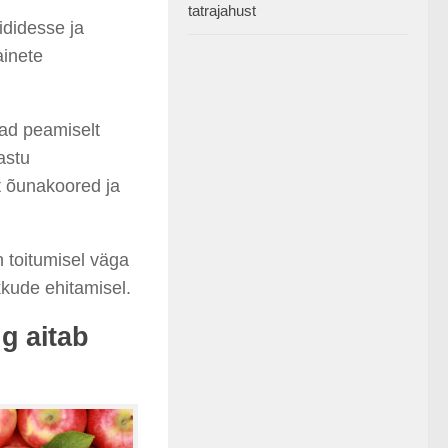
tatrajahust
ididesse ja
ainete
ad peamiselt
astu
lt õunakoored ja
n toitumisel väga
kude ehitamisel.
g aitab