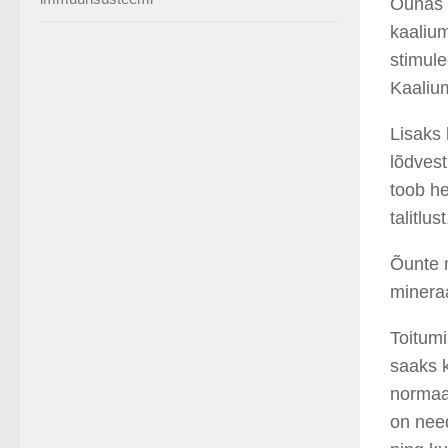
Õunas l
kaalium
stimule
Kaalium
Lisaks 
lõdvest
toob he
talitlu
Õunte m
mineraa
Toitumi
saaks 
normaal
on nee