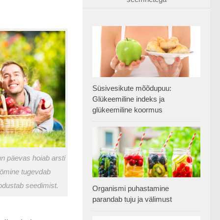
Süsivesikute mõõdupuu:
Glükeemiline indeks ja
glükeemiline koormus
n päevas hoiab arsti
öömine tugevdab
dustab seedimist.
Organismi puhastamine
parandab tuju ja välimust