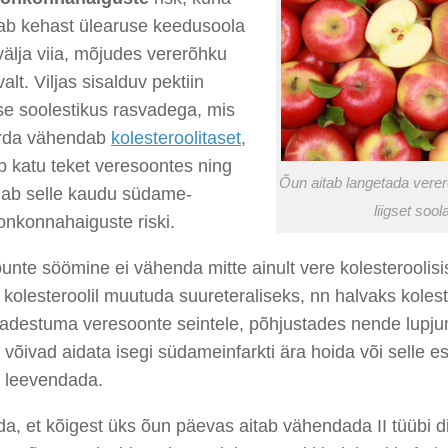
tab kehast ülearuse keedusoola
välja viia, mõjudes vererõhku
alt. Viljas sisalduv pektiin
se soolestikus rasvadega, mis
rda vähendab
kolesteroolitaset
,
 katu teket veresoontes ning
Õun aitab langetada verer
ab selle kaudu südame-
liigset sool
onkonnahaiguste riski.
unte söömine ei vähenda mitte ainult vere kolesteroolisis
 kolesteroolil muutuda suureteraliseks, nn halvaks kolest
sadestuma veresoonte seintele, põhjustades nende lupju
võivad aidata isegi südameinfarkti ära hoida või selle es
t leevendada.
a, et kõigest üks õun päevas aitab vähendada II tüübi d