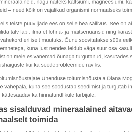
 mineraalaineid, nagu näiteks kaltsiumi, magneesiumi, ka
eid – need kõik on vajalikud organismi normaalseks toi
lis teiste puuviljade ees on selle hea säilivus. See on ai
ilida talv läbi, ilma et lõhna- ja maitsenüansid ning karas
vahekord eriliselt muutuks. Õunu soovitatakse süüa eel
emnetega, kuna just nendes leidub väga suur osa kasuli
vist on meie esivanemad õunaga turgutanud, kasutades s
ushaiguste kui ka seedeprobleemide raviks.
Toitumisnõustajate Ühenduse toitumisnõustaja Diana Mog
ne vahepala, kuna see soodustab seedimist ja turgutab
 kättesaadav ka hinnatundlikule tarbijale.
s sisalduvad mineraalained aitava
aalselt toimida