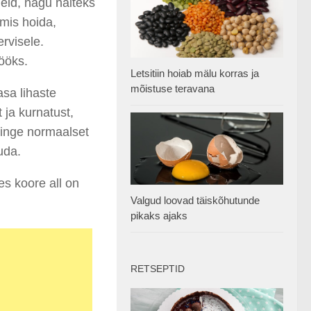
neid, nagu näiteks
mis hoida,
rvisele.
ööks.
Letsitiin hoiab mälu korras ja
mõistuse teravana
sa lihaste
 ja kurnatust,
ringe normaalset
uda.
s koore all on
Valgud loovad täiskõhutunde
pikaks ajaks
RETSEPTID