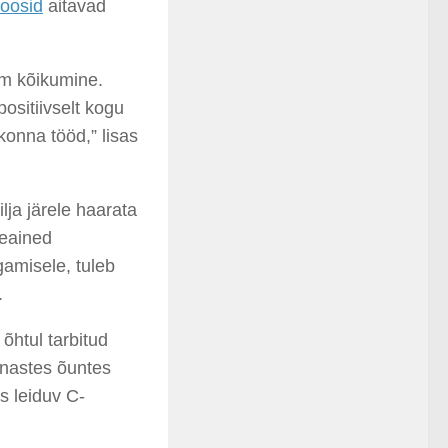
toosid
aitavad
em kõikumine.
ositiivselt kogu
konna tööd,” lisas
lja järele haarata
meained
amisele, tuleb
.
õhtul tarbitud
unastes õuntes
s leiduv C-