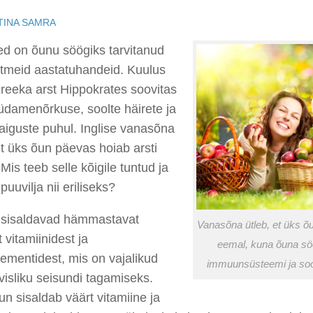
TINA SAMRA
ed on õunu söögiks tarvitanud
itmeid aastatuhandeid. Kuulus
reeka arst Hippokrates soovitas
üdamenõrkuse, soolte häirete ja
aiguste puhul. Inglise vanasõna
et üks õun päevas hoiab arsti
Mis teeb selle kõigile tuntud ja
puuvilja nii eriliseks?
sisaldavad hämmastavat
Vanasõna ütleb, et üks õu
t vitamiinidest ja
eemal, kuna õuna s
ementidest, mis on vajalikud
immuunsüsteemi ja soo
visliku seisundi tagamiseks.
n sisaldab väärt vitamiine ja