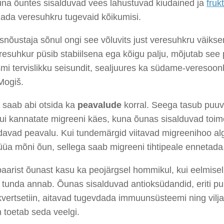
kuna õuntes sisalduvad vees lahustuvad kiudained ja
fruk
ada veresuhkru tugevaid kõikumisi.
snõustaja sõnul ongi see võluvits just veresuhkru väiks
resuhkur püsib stabiilsena ega kõigu palju, mõjutab see p
mi tervislikku seisundit, sealjuures ka südame-veresoon
Mogiš.
 saab abi otsida ka
peavalude
korral. Seega tasub puuvi
kui kannatate migreeni käes, kuna õunas sisalduvad toi
avad peavalu. Kui tundemärgid viitavad migreenihoo alg
üa mõni õun, sellega saab migreeni tihtipeale ennetada
paarist õunast kasu ka peojärgsel hommikul, kui eelmisel 
 tunda annab. Õunas sisalduvad antioksüdandid, eriti p
kvertsetiin, aitavad tugevdada immuunsüsteemi ning vilja
n toetab seda veelgi.