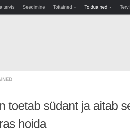
fa0
a tervis
Seedimine
Toitained
Toiduained
Tervi
AINED
 toetab südant ja aitab s
ras hoida