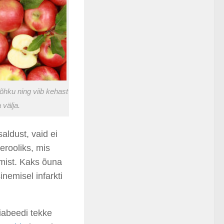
õhku ning viib kehast
a välja.
aldust, vaid ei
erooliks, mis
mist. Kaks õuna
inemisel infarkti
iabeedi tekke