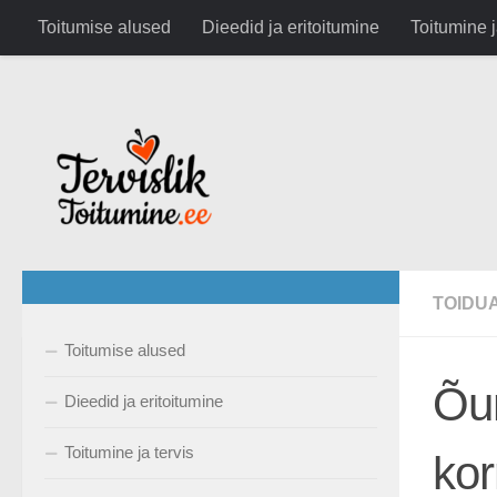
google.com, pub-6282630743791891, DIRECT, f08c47fec0942
Toitumise alused
Dieedid ja eritoitumine
Toitumine j
Skip to content
TOIDU
Toitumise alused
Õun
Dieedid ja eritoitumine
Toitumine ja tervis
kor