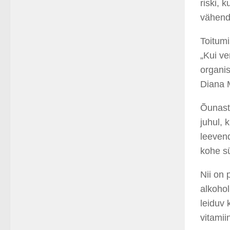
riski, 
vähend
Toitumi
„Kui ve
organis
Diana 
Õunast
juhul, 
leevend
kohe sü
Nii on 
alkohol
leiduv 
vitamii