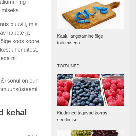
aliumi ning
mimiseks.
nus puuvili, mis
tav hapete ja
Kaalu langetamine õige
kõige koos koore
toitumisega
kest ühenditest.
eda nii
TOITAINED
iši sõnul on õun
 immuunsüsteemi
d kehal
Kiudained tagavad korras
seedimise