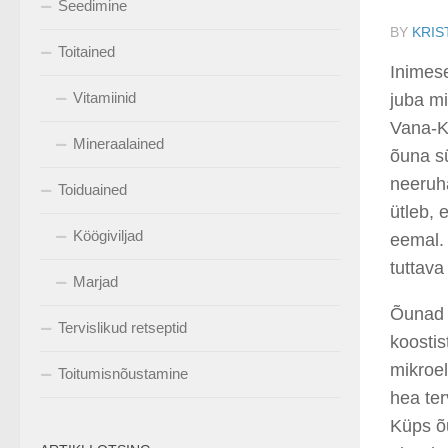
Seedimine
BY
KRIS
Toitained
Inimes
Vitamiinid
juba m
Vana-K
Mineraalained
õuna s
neeruh
Toiduained
ütleb, 
Köögiviljad
eemal. 
tuttava 
Marjad
Õunad 
Tervislikud retseptid
koostis
mikroel
Toitumisnõustamine
hea ter
Küps õu