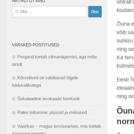
ARTIKLI OTSING
ohtralt
Otsi:
kiudain
Õuna ee
võib sä
suhkru 
VÄRSKED POSTITUSED
ning se
Porgand toetab silmanägemist, aga mitte
Ka ter
ainult
külmet
Kõrvetised on välditavad õigete
Eesti 
toiduvalikutega
ideaal
ning on
Šokolaadine avokaado toorkook
Õuna
Paleo toitumine: plussid ja miinused
norm
Vaarikas – magus terviseamps, mis toetab
immuunsüsteemi