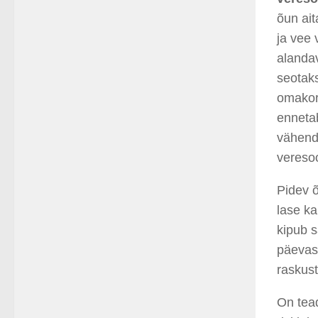
õun ai
ja vee 
alandav
seotak
omako
ennetab
vähend
vereso
Pidev õ
lase ka
kipub 
päevas 
raskus
On tead