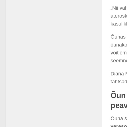
„Nii vä
aterosk
kasulik
Õunas s
õunakoo
võitlem
seemne
Diana M
tähtsad
Õun 
peav
Õuna s
veres