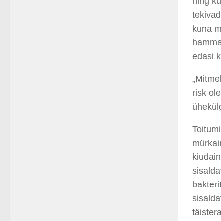
ning ku
tekivad
kuna mi
hammas
edasi 
„Mitmek
risk ol
ühekülg
Toitumi
mürkain
kiudain
sisalda
bakteri
sisalda
täister