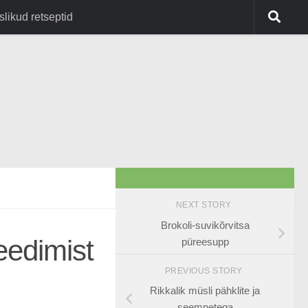
slikud retseptid
NEXT STORY
Brokoli-suvikõrvitsa
eedimist
püreesupp
PREVIOUS STORY
Rikkalik müsli pähklite ja
seemnetega