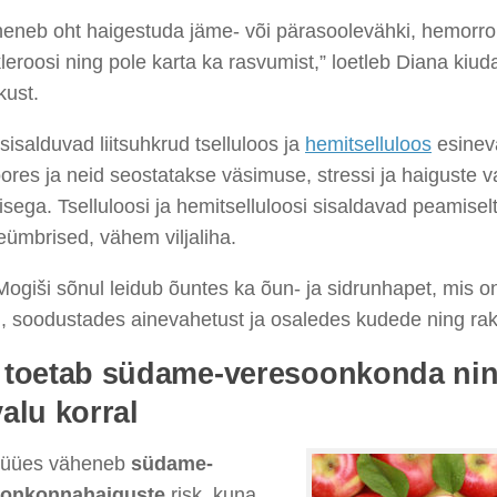
heneb oht haigestuda jäme- või pärasoolevähki, hemorro
leroosi ning pole karta ka rasvumist,” loetleb Diana kiud
kust.
isalduvad liitsuhkrud tselluloos ja
hemitselluloos
esinev
res ja neid seostatakse väsimuse, stressi ja haiguste v
isega. Tselluloosi ja hemitselluloosi sisaldavad peamise
ümbrised, vähem viljaliha.
ogiši sõnul leidub õuntes ka õun- ja sidrunhapet, mis o
, soodustades ainevahetust ja osaledes kudede ning rak
toetab südame-veresoonkonda nin
alu korral
üües väheneb
südame-
oonkonnahaiguste
risk, kuna