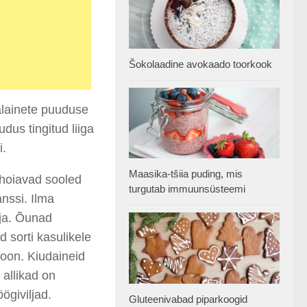
Šokolaadine avokaado toorkook
aalainete puuduse
dus tingitud liiga
i.
Maasika-tšiia puding, mis
 hoiavad sooled
turgutab immuunsüsteemi
anssi. Ilma
lja. Õunad
d sorti kasulikele
ioon. Kiudaineid
 allikad on
ögiviljad.
Gluteenivabad piparkoogid