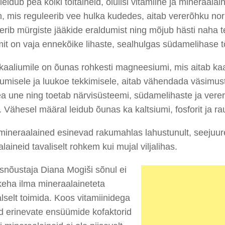
eidub pea kõiki toitaineid, olulisi vitamiine ja mineraalai
, mis reguleerib vee hulka kudedes, aitab vererõhku nor
erib mürgiste jääkide eraldumist ning mõjub hästi naha te
it on vaja ennekõike lihaste, sealhulgas südamelihase t
kaaliumile on õunas rohkesti magneesiumi, mis aitab kaa
umisele ja luukoe tekkimisele, aitab vähendada väsimust
a une ning toetab närvisüsteemi, südamelihaste ja vere
st. Vähesel määral leidub õunas ka kaltsiumi, fosforit ja ra
ineraalained esinevad rakumahlas lahustunult, seejuure
laineid tavaliselt rohkem kui mujal viljalihas.
snõustaja Diana Mogiši sõnul ei
keha ilma mineraalaineteta
selt toimida. Koos vitamiinidega
d erinevate ensüümide kofaktorid