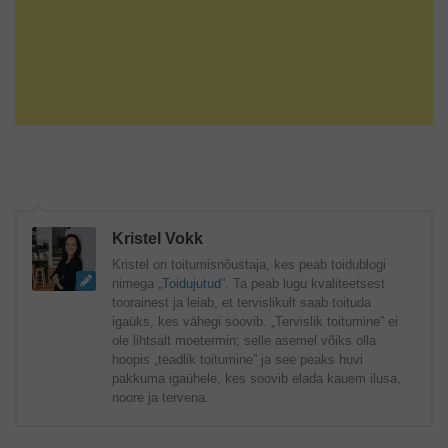
Kristel Vokk
Kristel on toitumisnõustaja, kes peab toidublogi
nimega „
Toidujutud
”. Ta peab lugu kvaliteetsest
toorainest ja leiab, et tervislikult saab toituda
igaüks, kes vähegi soovib. „Tervislik toitumine” ei
ole lihtsalt moetermin; selle asemel võiks olla
hoopis „teadlik toitumine” ja see peaks huvi
pakkuma igaühele, kes soovib elada kauem ilusa,
noore ja tervena.