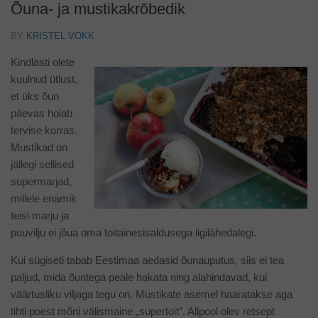
Õuna- ja mustikakrõbedik
BY
KRISTEL VOKK
Kindlasti olete
kuulnud ütlust,
et üks õun
päevas hoiab
tervise korras.
Mustikad on
jällegi sellised
supermarjad,
millele enamik
teisi marju ja
puuvilju ei jõua oma toitainesisaldusega ligilähedalegi.
Kui sügiseti tabab Eestimaa aedasid õunauputus, siis ei tea
paljud, mida õuntega peale hakata ning alahindavad, kui
väärtusliku viljaga tegu on. Mustikate asemel haaratakse aga
tihti poest mõni välismaine „supertoit”. Allpool olev retsept