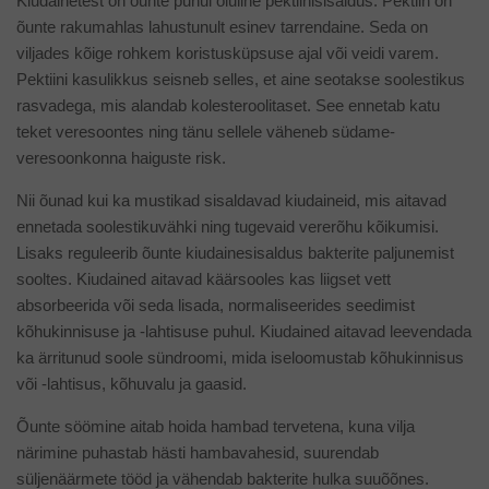
Kiudainetest on õunte puhul oluline pektiinisisaldus. Pektiin on
õunte rakumahlas lahustunult esinev tarrendaine. Seda on
viljades kõige rohkem koristusküpsuse ajal või veidi varem.
Pektiini kasulikkus seisneb selles, et aine seotakse soolestikus
rasvadega, mis alandab kolesteroolitaset. See ennetab katu
teket veresoontes ning tänu sellele väheneb südame-
veresoonkonna haiguste risk.
Nii õunad kui ka mustikad sisaldavad kiudaineid, mis aitavad
ennetada soolestikuvähki ning tugevaid vererõhu kõikumisi.
Lisaks reguleerib õunte kiudainesisaldus bakterite paljunemist
sooltes. Kiudained aitavad käärsooles kas liigset vett
absorbeerida või seda lisada, normaliseerides seedimist
kõhukinnisuse ja -lahtisuse puhul. Kiudained aitavad leevendada
ka ärritunud soole sündroomi, mida iseloomustab kõhukinnisus
või -lahtisus, kõhuvalu ja gaasid.
Õunte söömine aitab hoida hambad tervetena, kuna vilja
närimine puhastab hästi hambavahesid, suurendab
süljenäärmete tööd ja vähendab bakterite hulka suuõõnes.