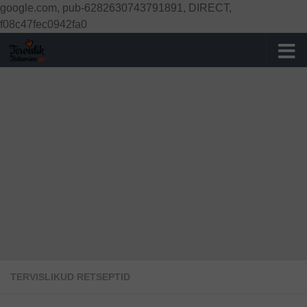
google.com, pub-6282630743791891, DIRECT,
Skip to content
f08c47fec0942fa0
TERVISLIKUD RETSEPTID