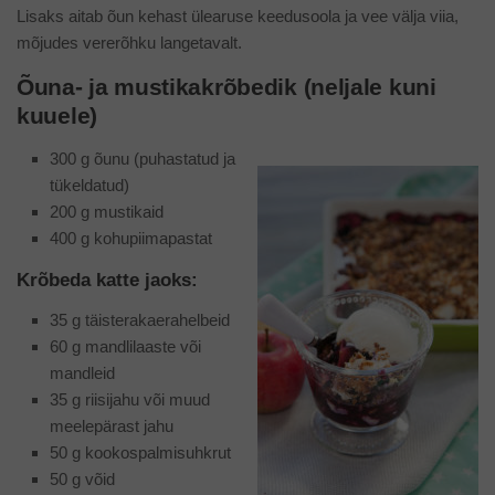
Lisaks aitab õun kehast ülearuse keedusoola ja vee välja viia,
mõjudes vererõhku langetavalt.
Õuna- ja mustikakrõbedik
(
neljale kuni
kuuele
)
300 g õunu (puhastatud ja
tükeldatud)
200 g mustikaid
400 g kohupiimapastat
Krõbeda katte jaoks:
35 g täisterakaerahelbeid
60 g mandlilaaste või
mandleid
35 g riisijahu või muud
meelepärast jahu
50 g kookospalmisuhkrut
50 g võid