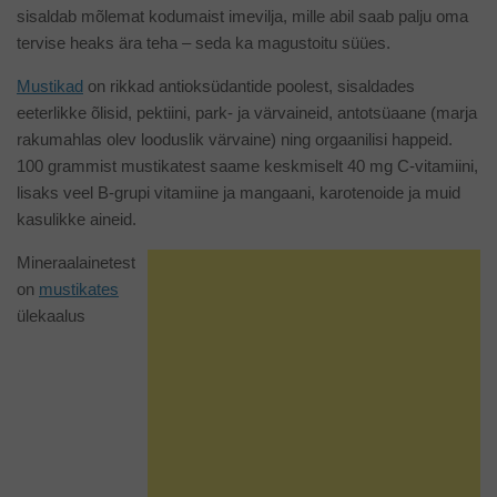
sisaldab mõlemat kodumaist imevilja, mille abil saab palju oma
tervise heaks ära teha – seda ka magustoitu süües.
Mustikad
on rikkad antioksüdantide poolest, sisaldades
eeterlikke õlisid, pektiini, park- ja värvaineid, antotsüaane (marja
rakumahlas olev looduslik värvaine) ning orgaanilisi happeid.
100 grammist mustikatest saame keskmiselt 40 mg C-vitamiini,
lisaks veel B-grupi vitamiine ja mangaani, karotenoide ja muid
kasulikke aineid.
Mineraalainetest
on
mustikates
ülekaalus