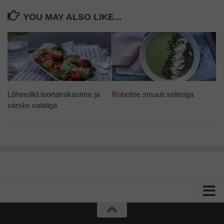
YOU MAY ALSO LIKE...
Lõherullid toortatrakastme ja
Roheline smuuti selleriga
värske salatiga