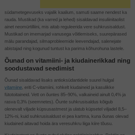
südametegevuseks vajalik kaalium, samuti saame nendest ka
rauda. Mustikad (ka varred ja lehed) sisaldavad insuliinitaolist
ainet neomürtilliini, mis aitab reguleerida vere suhkrusisaldust.
Mustikad on imemarjad vanusega võitlemiseks, suurepärased
mälu parandajad, silmaprobleemide leevendajad, salenejate
abistajad ning kogunud tuntust ka parima kõhurohuna lastele.
Õunad on vitamiini- ja kiudainerikkad ning
soodustavad seedimist
Õunad sisaldavad lisaks antioksüdantidele suurel hulgal
vitamiine
, eriti C-vitamiini, rohkelt kiudaineid ja kasulikke
fütotoitaineid. Vett on õuntes 85–90%, valkaineid ainult 0,4% ja
rasva 0,3% (seemnetes). Õunte suhkrusisaldus kõigub
olenevalt viljade küpsusastmest ja ulatub küpsetel viljadel 8,5–
12%-ni, kuid suhkrusisaldust ei pea kartma, kuna õunas olevad
kiudained aitavad hoida ära veresuhkru liiga kiire tõusu.