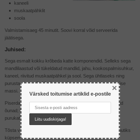
kaneeli
muskaatpähklit
soola
Valmistamisaeg 45 minutit. Soovi korral võid serveerida
jäätisega.
Juhised:
Sega esmalt kokku krõbeda katte komponendid. Selleks sega
mandlilaastud või tükeldatud mandlid, jahu, kookospalmisuhkur,
kaneel, riivitud muskaatpähkel ja sool. Sega ühtlaseks ning
purusta sisse või. Mudi segu nii kaua, kuni saad purutaolise
×
massi.
Värsked toitumise artiklid e-postile
Piserda ahjuvormi pisut oliiviõli, lisa mustikad ja tükeldatud
õunad; kata kohupiimapastaga ja eelnevalt valmistatud
purukattega.
Tõsta vorm eelsoojendatud ahju 175 ˚C juurde 20–25 minutiks
küpsema. Lase enne serveerimist pisut jahtuda.