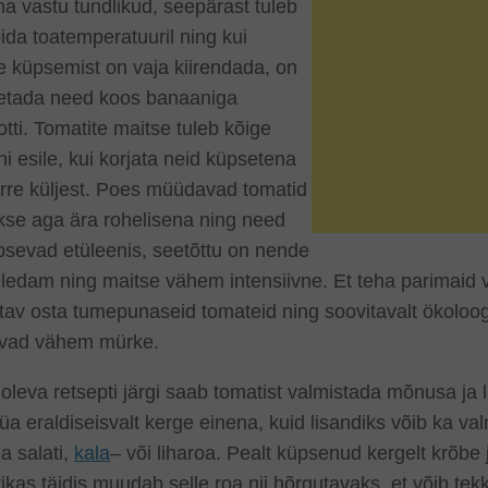
a vastu tundlikud, seepärast tuleb
ida toatemperatuuril ning kui
e küpsemist on vaja kiirendada, on
etada need koos banaaniga
tti. Tomatite maitse tuleb kõige
i esile, kui korjata neid küpsetena
arre küljest. Poes müüdavad tomatid
kse aga ära rohelisena ning need
psevad etüleenis, seetõttu on nende
ledam ning maitse vähem intensiivne. Et teha parimaid v
tav osta tumepunaseid tomateid ning soovitavalt ökoloog
avad vähem mürke.
 oleva retsepti järgi saab tomatist valmistada mõnusa ja 
üa eraldiseisvalt kerge einena, kuid lisandiks võib ka v
a salati,
kala
– või liharoa. Pealt küpsenud kergelt krõbe 
ikas täidis muudab selle roa nii hõrgutavaks, et võib te