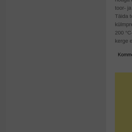
toor- j
Täida t
külmpre
200 °C-
kerge e
Komme