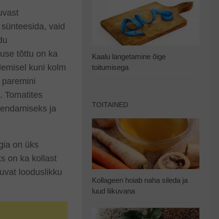
uvast
 sünteesida, vaid
du
use tõttu on ka
Kaalu langetamine õige
lemisel kuni kolm
toitumisega
 paremini
. Tomatites
TOITAINED
hendamiseks ja
gia on üks
s on ka kollast
duvat looduslikku
Kollageen hoiab naha sileda ja
luud liikuvana