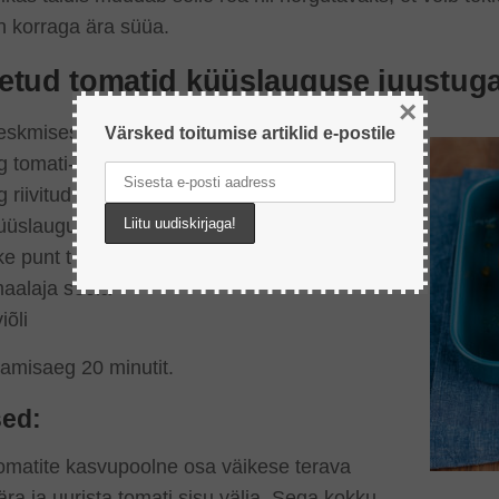
n korraga ära süüa.
etud tomatid küüslauguse juustuga 
×
eskmisest suuremat tomatit
Värsked toitumise artiklid e-postile
g tomati- ja basiilikumaitselist toorjuustu
g riivitud juustu
üüslauguküüs
e punt tilli
aalaja soola
viõli
amisaeg 20 minutit.
sed:
tomatite kasvupoolne osa väikese terava
ra ja uurista tomati sisu välja. Sega kokku