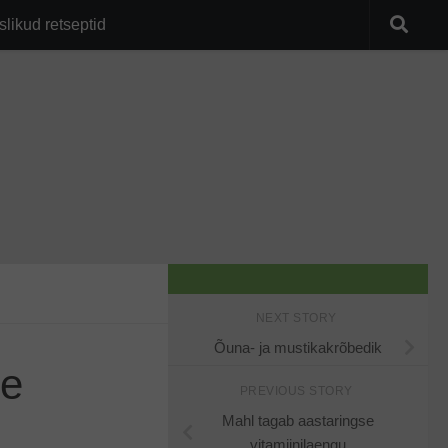
slikud retseptid
NEXT STORY
Õuna- ja mustikakrõbedik
se
PREVIOUS STORY
Mahl tagab aastaringse
vitamiinilaengu