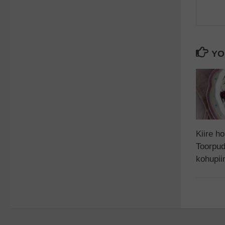
YO
Kiire h
Toorpud
kohupi