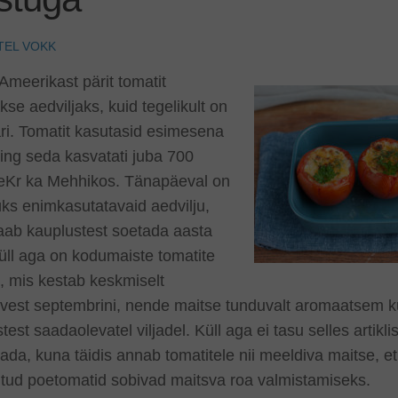
TEL VOKK
meerikast pärit tomatit
kse aedviljaks, kuid tegelikult on
ri. Tomatit kasutasid esimesena
ing seda kasvatati juba 700
 eKr ka Mehhikos. Tänapäeval on
ks enimkasutatavaid aedvilju,
aab kauplustest soetada aasta
Küll aga on kodumaiste tomatite
, mis kestab keskmiselt
vest septembrini, nende maitse tunduvalt aromaatsem ku
test saadaolevatel viljadel. Küll aga ei tasu selles artikl
ada, kuna täidis annab tomatitele nii meeldiva maitse, et
itud poetomatid sobivad maitsva roa valmistamiseks.