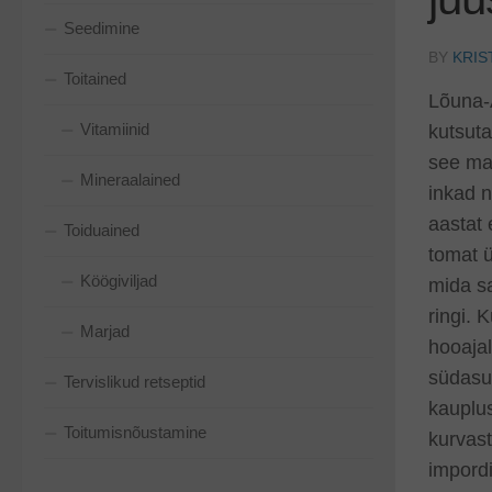
Seedimine
BY
KRIS
Toitained
Lõuna-A
Vitamiinid
kutsuta
see ma
Mineraalained
inkad n
aastat
Toiduained
tomat ü
Köögiviljad
mida s
ringi. 
Marjad
hooajal
südasu
Tervislikud retseptid
kauplus
Toitumisnõustamine
kurvast
impord