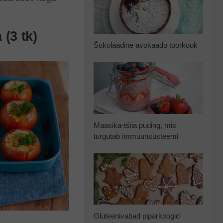
(3 tk)
Šokolaadine avokaado toorkook
Maasika-tšiia puding, mis
turgutab immuunsüsteemi
Gluteenivabad piparkoogid