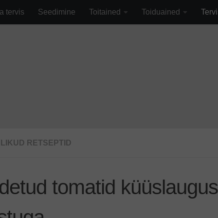
fa0
a tervis
Seedimine
Toitained
Toiduained
Tervi
SLIKUD RETSEPTID
detud tomatid küüslaugu
stuga