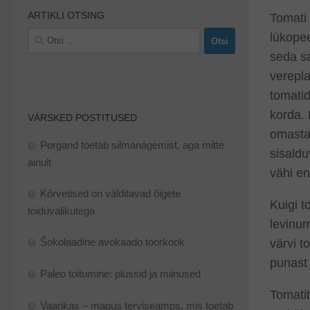
ARTIKLI OTSING
Tomati 
Otsi:
lükopee
seda s
verepla
tomati
korda.
VÄRSKED POSTITUSED
omastad
Porgand toetab silmanägemist, aga mitte
sisald
ainult
vähi e
Kõrvetised on välditavad õigete
Kuigi t
toiduvalikutega
levinum
Šokolaadine avokaado toorkook
värvi t
punast 
Paleo toitumine: plussid ja miinused
Tomatit
Vaarikas – magus terviseamps, mis toetab