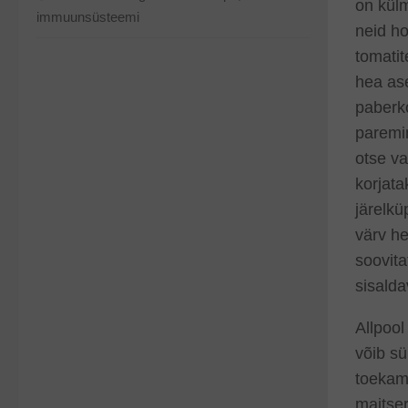
on külm
immuunsüsteemi
neid ho
tomatit
hea as
paberko
paremin
otse v
korjata
järelkü
värv he
soovita
sisald
Allpool
võib sü
toekam
maitser