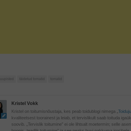
uupisted
täidetud tomatid
tomatid
Kristel Vokk
Kristel on toitumisnõustaja, kes peab toidublogi nimega „
Toiduj
kvaliteetsest toorainest ja leiab, et tervislikult saab toituda iga
soovib. „Tervislik toitumine” ei ole lihtsalt moetermin; selle ase
hoopis „teadlik toitumine” ja see peaks huvi pakkuma igaühele,