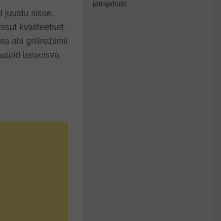
tatrajahust
d juustu sisse.
isut kvaliteetset
 ahi grillrežiimil
ateid iseseisva
.