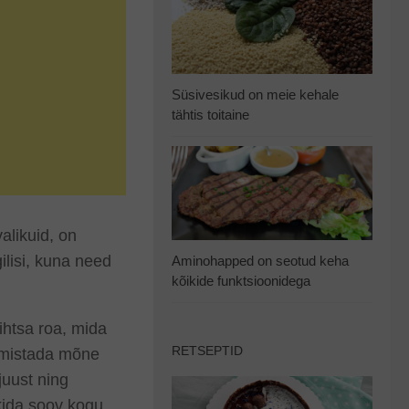
Süsivesikud on meie kehale
tähtis toitaine
alikuid, on
ilisi, kuna need
Aminohapped on seotud keha
kõikide funktsioonidega
lihtsa roa, mida
RETSEPTID
almistada mõne
juust ning
kkida soov kogu