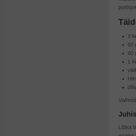
portsjo
Täid
3 k
60 
60 
1 k
väik
Him
olii
Valmist
Juhi
Lõika 
noaga ä