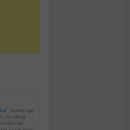
utud
”. Ta peab lugu
üks, kes vähegi
mel võiks olla
 kes soovib elada