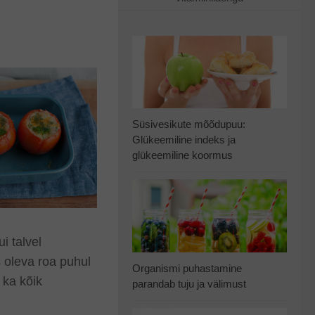
Süsivesikute mõõdupuu:
Glükeemiline indeks ja
glükeemiline koormus
i talvel
is oleva roa puhul
Organismi puhastamine
 ka kõik
parandab tuju ja välimust