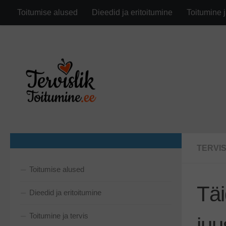
google.com, pub-6282630743791891, DIRECT, f08c47fec0942
Toitumise alused
Dieedid ja eritoitumine
Toitumine j
Skip to content
TERVI
Toitumise alused
Täi
Dieedid ja eritoitumine
Toitumine ja tervis
juu