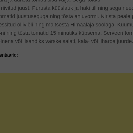
a riivitud juust. Purusta küüslauk ja haki till ning sega nee
omatid juustuseguga ning tõsta ahjuvormi. Nirista peale p
ssitud oliiviõli ning maitsesta Himaalaja soolaga. Kuumuta
ni ning tõsta tomatid 15 minutiks küpsema. Serveeri tom
inena või lisandiks värske salati, kala- või liharoa juurde
ntaarid: