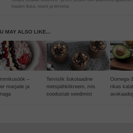
kauem ilusa, noore ja tervena.
U MAY ALSO LIKE...
ommikusöök –
Tervislik šokolaadine
Oomega-3
er marjade ja
metspähklikreem, mis
rikas kala
imaga
soodustab seedimist
avokaado