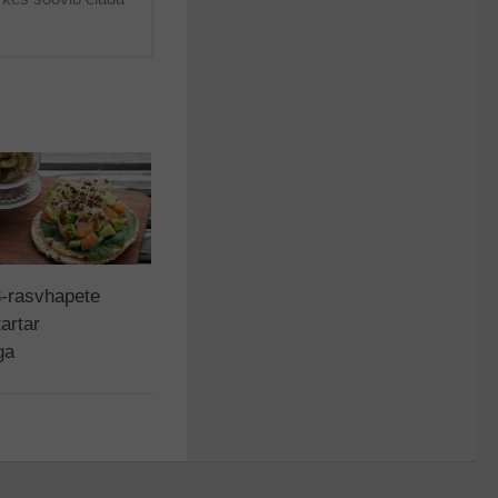
-rasvhapete
tartar
ga