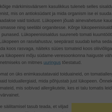
kõige märkimisväärsem kasulikkus tuleneb selles sisald
nist, mis on antioksüdant ja mida organism ise ei suuda
aadakse vaid toidust. Lükopeen jõuab ainevahetuse kau
smasse ning seeläbi organitesse. Kõrge lükopeenisisald
d punased. Lükopeenisisaldus suureneb tomati kuumtööt
 Lükopeen on rasvlahustuv, seepärast suudab keha seda
a koos rasvaga, näiteks süües tomateid koos oliiviõliga
uva lükopeeni mõju südame-veresoonkonna haiguste vä
nnetmiseks on mitmes
uuringus
tõestatud.
omat on üks enimkasutatavaid toiduaineid, on tomatialler
aid toiduallergiaid, mida põhjustab just lükopeen. Õnnek
omateid, mis sobivad allergikutele, kes ei talu tomatis lei
värvainet.
e säilitamisel tasub teada, et viljad