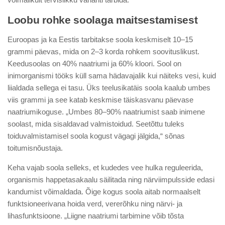
Loobu rohke soolaga maitsestamisest
Euroopas ja ka Eestis tarbitakse soola keskmiselt 10–15
grammi päevas, mida on 2–3 korda rohkem soovituslikust.
Keedusoolas on 40% naatriumi ja 60% kloori. Sool on
inimorganismi tööks küll sama hädavajalik kui näiteks vesi, kuid
liialdada sellega ei tasu. Üks teelusikatäis soola kaalub umbes
viis grammi ja see katab keskmise täiskasvanu päevase
naatriumikoguse. „Umbes 80–90% naatriumist saab inimene
soolast, mida sisaldavad valmistoidud. Seetõttu tuleks
toiduvalmistamisel soola kogust vägagi jälgida,“ sõnas
toitumisnõustaja.
Keha vajab soola selleks, et kudedes vee hulka reguleerida,
organismis happetasakaalu säilitada ning närviimpulsside edasi
kandumist võimaldada. Õige kogus soola aitab normaalselt
funktsioneerivana hoida verd, vererõhku ning närvi- ja
lihasfunktsioone. „Liigne naatriumi tarbimine võib tõsta