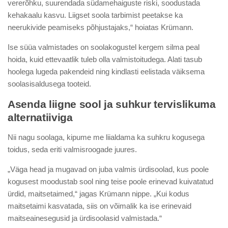
vererõhku, suurendada südamehaiguste riski, soodustada
kehakaalu kasvu. Liigset soola tarbimist peetakse ka
neerukivide peamiseks põhjustajaks,“ hoiatas Krümann.
Ise süüa valmistades on soolakogustel kergem silma peal
hoida, kuid ettevaatlik tuleb olla valmistoitudega. Alati tasub
hoolega lugeda pakendeid ning kindlasti eelistada väiksema
soolasisaldusega tooteid.
Asenda liigne sool ja suhkur tervislikuma
alternatiiviga
Nii nagu soolaga, kipume me liialdama ka suhkru kogusega
toidus, seda eriti valmisroogade juures.
„Väga head ja mugavad on juba valmis ürdisoolad, kus poole
kogusest moodustab sool ning teise poole erinevad kuivatatud
ürdid, maitsetaimed,“ jagas Krümann nippe. „Kui kodus
maitsetaimi kasvatada, siis on võimalik ka ise erinevaid
maitseainesegusid ja ürdisoolasid valmistada.“