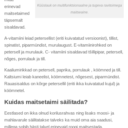
Küüslauk on multifunktsionaalne ja tugeva ravitoimega
erinevad
maitseaine.
maitsetaimed
täpsemalt
sisaldavad.
A-vitamiini leiad petersellist (eriti kuivatatud versioonist), tillist,
spinatist, piparmündist, murulaugust. E-vitamiinirohked on
petersell ja murulauk. C- vitamiini sisaldavad tšillipipar, petersell,
nõges, porrulauk ja till.
Kaaliumirikkad on petersell, paprika, porrulauk , köömned ja till.
Kaltsiumi leiab kaneelist, köömnetest, nõgesest, piparmündist.
Rauasisaldus on kõrge petersellil (eriti ikka kuivatatud kujul) ja
köömnetel.
Kuidas maitsetaimi säilitada?
Eestlased on ikka olnud korilusrahvas ning lisaks moosi- ja
mahlavarule säilitatakse talveks ka muid oma aia saadusi,
millega sobib hästi talvel erinevaid roogi maitsestada.