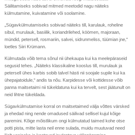
Säilitamiseks sobivad mitmed meetodid nagu näiteks
külmutamine, kuivatamine või soolamine.
„Sügavkülmutamiseks sobivad näiteks till, karulauk, roheline
sibul, murulauk, basiilik, koriandrilehed, köömen, majoraan,
mündid, petersell, rosmariin, salvei, sidrunmeliss, tüümian jne,“
loetles Siiri Krümann.
Külmutada võib tema sõnul nii ühekaupa kui ka meelepäraseid
segusid tehes. „Näiteks klassikaline kooslus till, murulauk ja
petersell ühes karbis sobib talvel hästi nii soojale supile kui ka
ühepajatoidule,“ andis ta nõu. Karpidesse või kottidesse võib
panna maitsetaimi nii tükeldatuna kui ka tervelt, sest jäätunult on
neid lihtne tükeldada.
Sügavkülmutamise korral on maitsetaimed välja võttes värsked
ja ehedad ning nende omadused säilivad sellisel kujul kõige
paremini. Kõige mõistlikum ongi külmutatud taimed kohe otse
potti pista, mitte lasta neil enne sulada, muidu muutuvad need