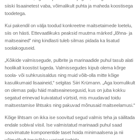
siiski lisaainetest vaba, võimalikult puhta ja maheda koostisega
toodetega.
Kui pakendil on välja toodud konkreetne maitsetaimede loetelu,
siis on hästi. Ettevaatlikuks peaksid muutma märked „lõhna- ja
maitseained“ ning kindlasti tuleb silmas pidada ka lisatud
soolakoguseid.
„Kõikide valmissegude, pulbrite ja marinaadide puhul tasub alati
hoolikalt koostist lugeda. Valmissegudes kipub olema kõrge
soola- või suhkrusisaldus ning muid võib-olla mitte kõige
kasulikumaid lisaaineid,“ selgitas Siiri Krümann. „Aga loomulikult
on olemas palju häid maitseainesegusid, kus on juba kokku
segatud erinevad kuivatatud vürtsid, mis muudavad toidu
maitsestamise lihtsaks ning pakuvad mõnusaid maitseelamusi.“
Kõige lihtsam on ikka ise soovitud segud valmis teha ja säilitada
endale sobival viisil. Ise valmistatud marinaadi puhul saad
soovimatute komponentide taset hoida minimaalsena ja nii
võimalikult tervislikku varianti tarbida.