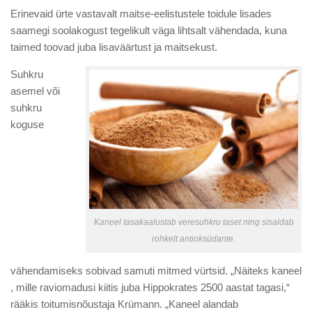
Erinevaid ürte vastavalt maitse-eelistustele toidule lisades
saamegi soolakogust tegelikult väga lihtsalt vähendada, kuna
taimed toovad juba lisaväärtust ja maitsekust.
Suhkru
asemel või
suhkru
koguse
Kaneel tasakaalustab veresuhkru taset ning sisaldab
rohkelt antioksüdante.
vähendamiseks sobivad samuti mitmed vürtsid. „Näiteks kaneel
, mille raviomadusi kiitis juba Hippokrates 2500 aastat tagasi,“
rääkis toitumisnõustaja Krümann. „Kaneel alandab