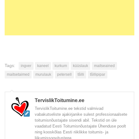
Tags:
ingver
kaneel
kurkum
küüslauk
maitseained
maitsetaimed
murulauk
petersell
tšilli
tšillipipar
TervislikToitumine.ee
TervislikToitumine.ee tekstid valmivad
vabakutseliste ajakirjanike sulest professionaalsete
toitumisnõustajate sisendi abil. Tekstid on üle
vaadatud Eesti Toitumisnõustajate Ühenduse poolt
ning kooskõlas Eesti riiklikke toitumis- ja
liikumissoovitustega.