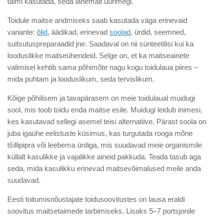
taimi kasutada, seda lähemalt uurimegi.
Toidule maitse andmiseks saab kasutada väga erinevaid
variante:
õlid
, äädikad, erinevad
soolad
, ürdid, seemned,
suitsutuspreparaadid jne. Saadaval on nii sünteetilisi kui ka
looduslikke maitseühendeid. Selge on, et ka maitseainete
valimisel kehtib sama põhimõte nagu kogu toidulaua piires –
mida puhtam ja looduslikum, seda tervislikum.
Kõige põhilisem ja tavapärasem on meie toidulaual muidugi
sool, mis toob toidu enda maitse esile. Muidugi leidub inimesi,
kes kasutavad sellegi asemel teisi alternatiive. Pärast soola on
juba igaühe eelistuste küsimus, kas turgutada rooga mõne
tšillipipra või leebema ürdiga, mis suudavad meie organismile
küllalt kasulikke ja vajalikke aineid pakkuda. Teada tasub aga
seda, mida kasulikku erinevad maitsevõimalused meile anda
suudavad.
Eesti toitumisnõustajate toidusoovitustes on lausa eraldi
soovitus maitsetaimede tarbimiseks. Lisaks 5–7 portsjonile