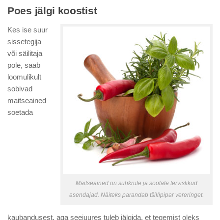
Poes jälgi koostist
Kes ise suur
sissetegija
või säilitaja
pole, saab
loomulikult
sobivad
maitseained
soetada
Maitseained on suhkrule ja soolale tervislikud
asendajad. Näiteks parandab tšillipipar vereringet.
kaubandusest, aga seejuures tuleb jälgida, et tegemist oleks