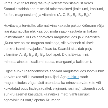
veresuhkrutaset ning rasva-ja kolesteroolisisaldust veres.
Samuti sisaldab see mitmeid mineraalained (kaltsiumi, kaaliumi,
fosfori, magneesiumi) ja vitamiine (A, C, B
, B
, B
, B
).“
1
2
3
6
Huvitava ja tervisliku alternatiivina kakaole pakub Krümann välja
jaanikaunapulbri ehk kaarobi, mida saab kasutada nii kakao
valmistamisel kui ka erinevates magustoitudes ja küpsetistes.
„Kuna see on ise magusa maitsega, siis väheneb oluliselt
suhkru lisamise vajadus,“ lisas ta. Kaarobi sisaldab palju
vitamiine: A, B
, B
, B
, B
, foolhapet, D-, ja E-vitamiini,
1
2
3
6
mineraalainetest kaaliumi, rauda, mangaani ja kaltsiumit.
Liigse suhkru asendamiseks sobivad magustoitudes loomulikult
ka värsked või kuivatatud puuviljad. Aga
suhkrut
saab
magustoitudes väga hästi asendada ka erinevate värskete või
kuivatatud puuviljadega (dattel, viigimari, rosinad). „Samuti sobib
suhkru asemel kasutada ka näiteks mett, vahtrasiirupit,
agaavisiirupit vmt,“ õpetas Krümann.