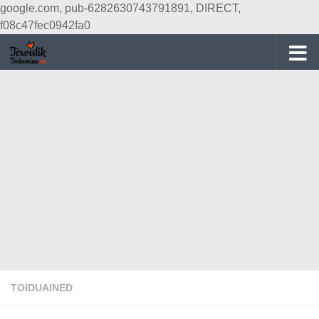
google.com, pub-6282630743791891, DIRECT,
Skip to content
f08c47fec0942fa0
TOIDUAINED