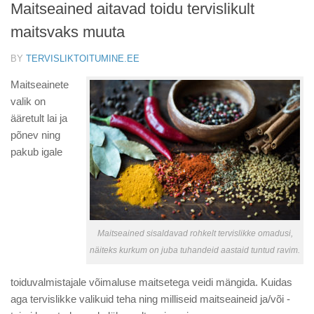
Maitseained aitavad toidu tervislikult
maitsvaks muuta
BY
TERVISLIKTOITUMINE.EE
Maitseainete
valik on
ääretult lai ja
põnev ning
pakub igale
Maitseained sisaldavad rohkelt tervislikke omadusi,
näiteks kurkum on juba tuhandeid aastaid tuntud ravim.
toiduvalmistajale võimaluse maitsetega veidi mängida. Kuidas
aga tervislikke valikuid teha ning milliseid maitseaineid ja/või -