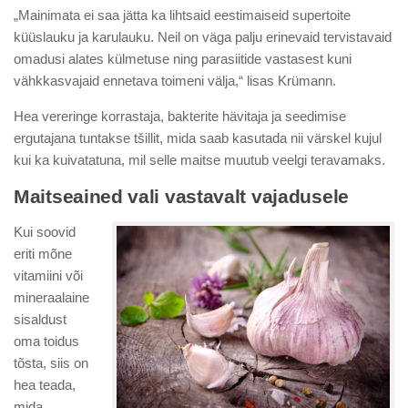
„Mainimata ei saa jätta ka lihtsaid eestimaiseid supertoite
küüslauku ja karulauku. Neil on väga palju erinevaid tervistavaid
omadusi alates külmetuse ning parasiitide vastasest kuni
vähkkasvajaid ennetava toimeni välja,“ lisas Krümann.
Hea vereringe korrastaja, bakterite hävitaja ja seedimise
ergutajana tuntakse tšillit, mida saab kasutada nii värskel kujul
kui ka kuivatatuna, mil selle maitse muutub veelgi teravamaks.
Maitseained vali vastavalt vajadusele
Kui soovid
eriti mõne
vitamiini või
mineraalaine
sisaldust
oma toidus
tõsta, siis on
hea teada,
mida