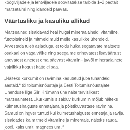
köögiviljadele ja lehtviljadele soovitatakse tarbida 1–2 peotäit
maitsetaimi ning idandeid päevas.
Väärtusliku ja kasuliku allikad
Maitseained sisaldavad heal hulgal mineraalaineid, vitamiine,
fütotoitaineid ja mitmeid muid meile kasulikke ühendeid.
Arvestada tuleb asjaoluga, et toidu hulka segatavate maitsete
osakaal on väga väike ning seega me erinevatest lisaväärtust
andvatest ainetest oma päevast vitamiini- ja/või mineraalainete
vajalikku kogust kätte ei saa.
„Näiteks kurkumit on ravimina kasutatud juba tuhandeid
aastaid,“ tõi toitumisnõustaja ja Eesti Toitumisnõustajate
Ühenduse liige Siiri Krümann ühe näite tervislikest
maitseainetest. „Kurkumis sisalduv kurkumiin mõjub näiteks
külmetushaiguste ennetajana ja põletikuvastase ravimina.
Samuti on ingver tuntud kui külmetushaiguste ennetaja ja ravija,
sisaldades ka mitmeid vitamiine ja mineraale, näiteks rauda,
joodi, kaltsiumit, magneesiumi.“