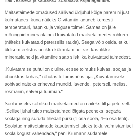
liialt vesiseks ja kaotavad isuäratava väljanägemise.
Maitsetaimede omadused säilivad üldjuhul kõige paremini just
külmutades, kuna näiteks C-vitamiin laguneb kergesti
temperatuuri, hapniku ja valguse toimel. Samas on jälle
mõningaid mineraalaineid kuivatatud maitsetaimedes rohkem
(näiteks kuivatatud petersellis rauda). Seega võib öelda, et kui
üldisem eelistus on ikka külmutamine, siis kasulikke
mineraalaineid ja vitamiine saab siiski ka kuivatatud taimedest.
„Kuivatamise puhul on oluline, et see toimuks kuivas, soojas ja
õhurikkas kohas,“ rõhutas toitumisnõustaja. „Kuivatamiseks
sobivad näiteks erinevad mündid, lavendel, petersell, meliss,
rosmariin, salvei ja tüümian.“
Soolamiseks sobilikud maitsetaimed on näiteks till ja petersell.
„Sellisel juhul tuleb maitsetaimed lõigata peeneks, segada
soolaga ning suruda tihedalt purki (1 osa soola, 4–5 osa lehti).
Soolatud maitsetaimede kasutamisel tuleks toidu valmistamisel
soola kogust vähendada,“ pani Krümann südamele.