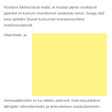
Huvitava faktina tasub teada, et mustas pipras sisalduval
piperiinil on kurkumi imendumist soodustav toime. Seega neid
koos tarbides tõuseb kurkumiini imendumisvõime
märkimisväärselt.
Vitamiinide- ja
mineraaliderohke on ka näiteks petersell, mida kasutatakse
allergiate vähendamiseks ja ainevahetuse soodustamiseks.