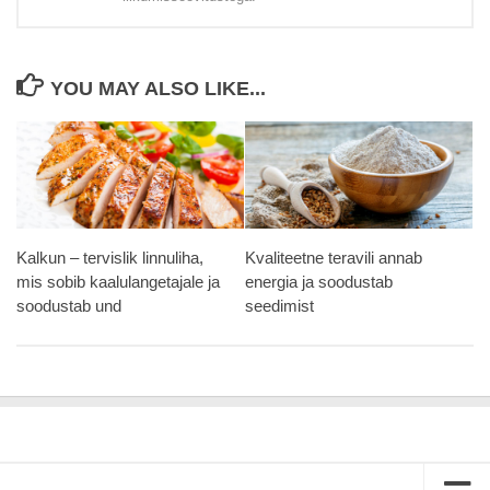
YOU MAY ALSO LIKE...
Kalkun – tervislik linnuliha,
Kvaliteetne teravili annab
mis sobib kaalulangetajale ja
energia ja soodustab
soodustab und
seedimist