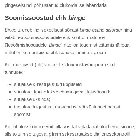
pingeseisundi põhjustanud olukorda ise lahendada.
Söömissööstud ehk
binge
Binge
tuleneb inglisekeelsest sõnast
binge-eating disorder
ning
viitab n-ö söömissööstudele ehk kontrollimatutele
ülesöömishoogudele.
Binge
’i näol on tegemist toitumishäirega,
millel on kompulsiivne ehk sundkäitumise iseloom.
Kompulsiivset (üle)söömist iseloomustavad järgmised
tunnused:
süüakse kiiresti ja suuri koguseid;
süüakse, kuni ollakse ebamugavalt täissöönud;
süüakse üksinda;
tuntakse tülgastust, masendust või süütunnet pärast
söömist.
Kui lohutussöömine võib olla viis taltsutada rahutuid emotsioone,
siis toitumise tugevat piiramist kasutatakse tihti enesekontrolli