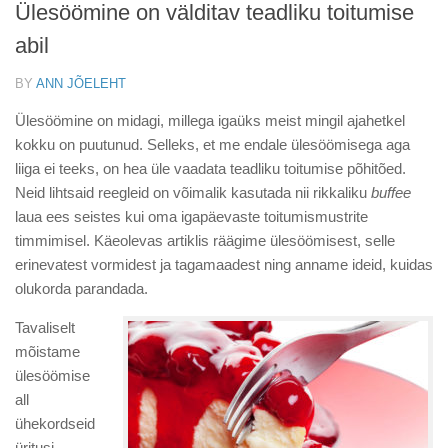
Ülesöömine on välditav teadliku toitumise
abil
BY
ANN JÕELEHT
Ülesöömine on midagi, millega igaüks meist mingil ajahetkel
kokku on puutunud. Selleks, et me endale ülesöömisega aga
liiga ei teeks, on hea üle vaadata teadliku toitumise põhitõed.
Neid lihtsaid reegleid on võimalik kasutada nii rikkaliku
buffee
laua ees seistes kui oma igapäevaste toitumismustrite
timmimisel. Käeolevas artiklis räägime ülesöömisest, selle
erinevatest vormidest ja tagamaadest ning anname ideid, kuidas
olukorda parandada.
Tavaliselt
mõistame
ülesöömise
all
ühekordseid
üritusi