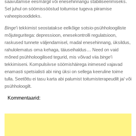
saavutamise eesmärgil või enesehinnangu stabiliseerimiseks.
Sel juhul on söömissööstud toitumise tugeva piiramise
vaheepisoodideks.
Binge
’i tekkimist seostatakse eelkõige sotsio-psühholoogiliste
mõjuteguritega: depressioon, enesekontrolli regulatsioon,
raskused tunnete väljendamisel, madal enesehinnang, üksildus,
rahulolematus oma kehaga, täiuseihaldus… Need on vaid
mõned psühholoogilised tegurid, mis võivad viia
binge
’i
tekkimiseni. Kompulsiivse söömishäirega inimesed vajavad
enamasti spetsialisti abi ning üksi on sellega keeruline toime
tulla. Seetõttu ei tasu karta abi palumist toitumisterapeudilt ja/ või
psühholoogilt.
Kommentaarid: