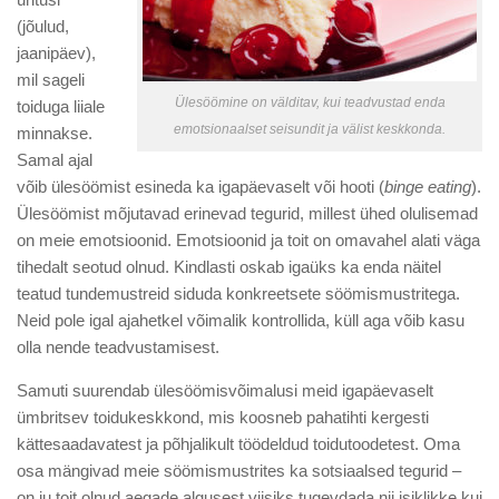
(jõulud,
jaanipäev),
mil sageli
Ülesöömine on välditav, kui teadvustad enda
toiduga liiale
emotsionaalset seisundit ja välist keskkonda.
minnakse.
Samal ajal
võib ülesöömist esineda ka igapäevaselt või hooti (
binge eating
).
Ülesöömist mõjutavad erinevad tegurid, millest ühed olulisemad
on meie emotsioonid. Emotsioonid ja toit on omavahel alati väga
tihedalt seotud olnud. Kindlasti oskab igaüks ka enda näitel
teatud tundemustreid siduda konkreetsete söömismustritega.
Neid pole igal ajahetkel võimalik kontrollida, küll aga võib kasu
olla nende teadvustamisest.
Samuti suurendab ülesöömisvõimalusi meid igapäevaselt
ümbritsev toidukeskkond, mis koosneb pahatihti kergesti
kättesaadavatest ja põhjalikult töödeldud toidutoodetest. Oma
osa mängivad meie söömismustrites ka sotsiaalsed tegurid –
on ju toit olnud aegade algusest viisiks tugevdada nii isiklikke kui