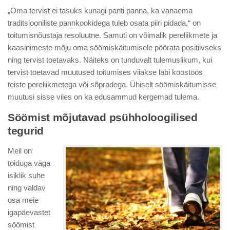
„Oma tervist ei tasuks kunagi panti panna, ka vanaema
traditsiooniliste pannkookidega tuleb osata piiri pidada,“ on
toitumisnõustaja resoluutne. Samuti on võimalik pereliikmete ja
kaasinimeste mõju oma söömiskäitumisele pöörata positiivseks
ning tervist toetavaks. Näiteks on tunduvalt tulemuslikum, kui
tervist toetavad muutused toitumises viiakse läbi koostöös
teiste pereliikmetega või sõpradega. Ühiselt söömiskäitumisse
muutusi sisse viies on ka edusammud kergemad tulema.
Söömist mõjutavad psühholoogilised
tegurid
Meil on
toiduga väga
isiklik suhe
ning valdav
osa meie
igapäevastet
söömist