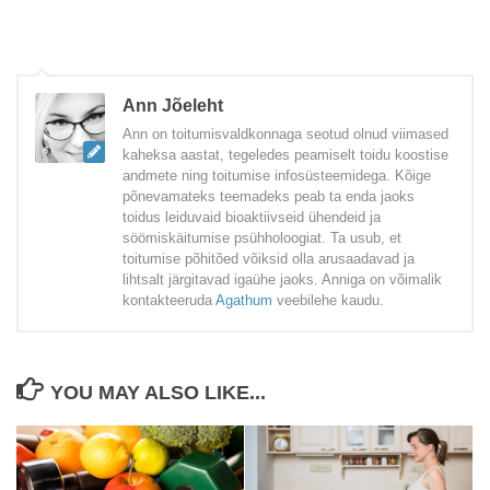
Ann Jõeleht
Ann on toitumisvaldkonnaga seotud olnud viimased
kaheksa aastat, tegeledes peamiselt toidu koostise
andmete ning toitumise infosüsteemidega. Kõige
põnevamateks teemadeks peab ta enda jaoks
toidus leiduvaid bioaktiivseid ühendeid ja
söömiskäitumise psühholoogiat. Ta usub, et
toitumise põhitõed võiksid olla arusaadavad ja
lihtsalt järgitavad igaühe jaoks. Anniga on võimalik
kontakteeruda
Agathum
veebilehe kaudu.
YOU MAY ALSO LIKE...