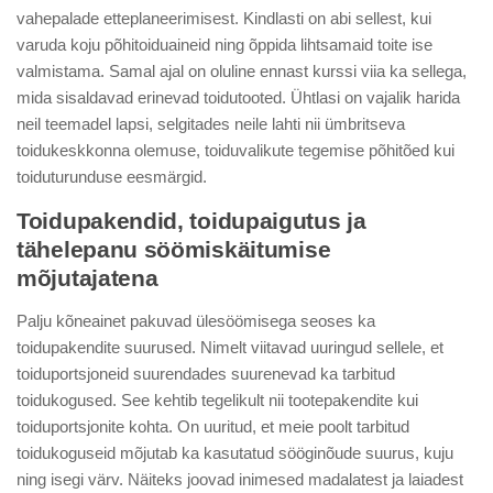
vahepalade etteplaneerimisest. Kindlasti on abi sellest, kui
varuda koju põhitoiduaineid ning õppida lihtsamaid toite ise
valmistama. Samal ajal on oluline ennast kurssi viia ka sellega,
mida sisaldavad erinevad toidutooted. Ühtlasi on vajalik harida
neil teemadel lapsi, selgitades neile lahti nii ümbritseva
toidukeskkonna olemuse, toiduvalikute tegemise põhitõed kui
toiduturunduse eesmärgid.
Toidupakendid, toidupaigutus ja
tähelepanu söömiskäitumise
mõjutajatena
Palju kõneainet pakuvad ülesöömisega seoses ka
toidupakendite suurused. Nimelt viitavad uuringud sellele, et
toiduportsjoneid suurendades suurenevad ka tarbitud
toidukogused. See kehtib tegelikult nii tootepakendite kui
toiduportsjonite kohta. On uuritud, et meie poolt tarbitud
toidukoguseid mõjutab ka kasutatud sööginõude suurus, kuju
ning isegi värv. Näiteks joovad inimesed madalatest ja laiadest