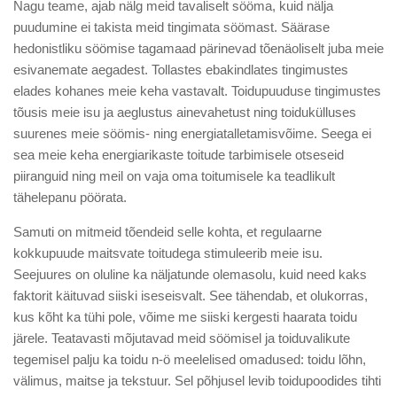
Nagu teame, ajab nälg meid tavaliselt sööma, kuid nälja
puudumine ei takista meid tingimata söömast. Säärase
hedonistliku söömise tagamaad pärinevad tõenäoliselt juba meie
esivanemate aegadest. Tollastes ebakindlates tingimustes
elades kohanes meie keha vastavalt. Toidupuuduse tingimustes
tõusis meie isu ja aeglustus ainevahetust ning toidukülluses
suurenes meie söömis- ning energiatalletamisvõime. Seega ei
sea meie keha energiarikaste toitude tarbimisele otseseid
piiranguid ning meil on vaja oma toitumisele ka teadlikult
tähelepanu pöörata.
Samuti on mitmeid tõendeid selle kohta, et regulaarne
kokkupuude maitsvate toitudega stimuleerib meie isu.
Seejuures on oluline ka näljatunde olemasolu, kuid need kaks
faktorit käituvad siiski iseseisvalt. See tähendab, et olukorras,
kus kõht ka tühi pole, võime me siiski kergesti haarata toidu
järele. Teatavasti mõjutavad meid söömisel ja toiduvalikute
tegemisel palju ka toidu n-ö meelelised omadused: toidu lõhn,
välimus, maitse ja tekstuur. Sel põhjusel levib toidupoodides tihti