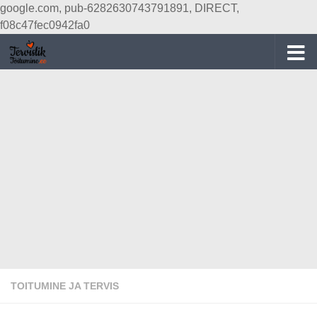
google.com, pub-6282630743791891, DIRECT,
Skip to content
f08c47fec0942fa0
TOITUMINE JA TERVIS