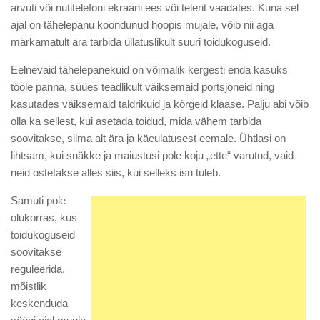
arvuti või nutitelefoni ekraani ees või telerit vaadates. Kuna sel
ajal on tähelepanu koondunud hoopis mujale, võib nii aga
märkamatult ära tarbida üllatuslikult suuri toidukoguseid.
Eelnevaid tähelepanekuid on võimalik kergesti enda kasuks
tööle panna, süües teadlikult väiksemaid portsjoneid ning
kasutades väiksemaid taldrikuid ja kõrgeid klaase. Palju abi võib
olla ka sellest, kui asetada toidud, mida vähem tarbida
soovitakse, silma alt ära ja käeulatusest eemale. Ühtlasi on
lihtsam, kui snäkke ja maiustusi pole koju „ette“ varutud, vaid
neid ostetakse alles siis, kui selleks isu tuleb.
Samuti pole
olukorras, kus
toidukoguseid
soovitakse
reguleerida,
mõistlik
keskenduda