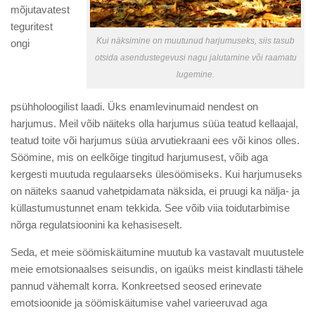
mõjutavatest
teguritest
Kui näksimine on muutunud harjumuseks, siis tasub
ongi
otsida asendustegevusi nagu jalutamine või raamatu
lugemine.
psühholoogilist laadi. Üks enamlevinumaid nendest on
harjumus. Meil võib näiteks olla harjumus süüa teatud kellaajal,
teatud toite või harjumus süüa arvutiekraani ees või kinos olles.
Söömine, mis on eelkõige tingitud harjumusest, võib aga
kergesti muutuda regulaarseks ülesöömiseks. Kui harjumuseks
on näiteks saanud vahetpidamata näksida, ei pruugi ka nälja- ja
küllastumustunnet enam tekkida. See võib viia toidutarbimise
nõrga regulatsioonini ka kehasiseselt.
Seda, et meie söömiskäitumine muutub ka vastavalt muutustele
meie emotsionaalses seisundis, on igaüks meist kindlasti tähele
pannud vähemalt korra. Konkreetsed seosed erinevate
emotsioonide ja söömiskäitumise vahel varieeruvad aga