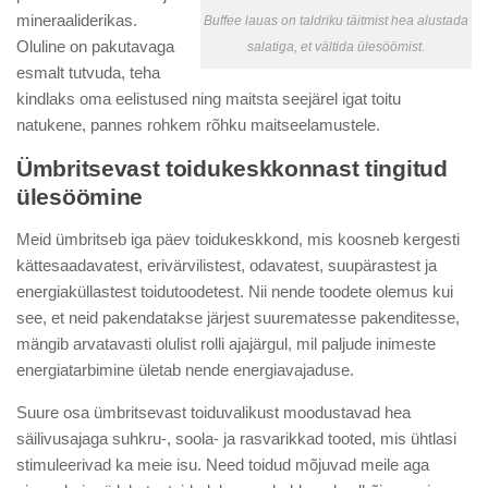
mineraaliderikas.
Buffee lauas on taldriku täitmist hea alustada
Oluline on pakutavaga
salatiga, et vältida ülesöömist.
esmalt tutvuda, teha
kindlaks oma eelistused ning maitsta seejärel igat toitu
natukene, pannes rohkem rõhku maitseelamustele.
Ümbritsevast toidukeskkonnast tingitud
ülesöömine
Meid ümbritseb iga päev toidukeskkond, mis koosneb kergesti
kättesaadavatest, erivärvilistest, odavatest, suupärastest ja
energiaküllastest toidutoodetest. Nii nende toodete olemus kui
see, et neid pakendatakse järjest suurematesse pakenditesse,
mängib arvatavasti olulist rolli ajajärgul, mil paljude inimeste
energiatarbimine ületab nende energiavajaduse.
Suure osa ümbritsevast toiduvalikust moodustavad hea
säilivusajaga suhkru-, soola- ja rasvarikkad tooted, mis ühtlasi
stimuleerivad ka meie isu. Need toidud mõjuvad meile aga