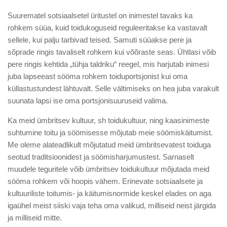
Suurematel sotsiaalsetel üritustel on inimestel tavaks ka
rohkem süüa, kuid toidukoguseid reguleeritakse ka vastavalt
sellele, kui palju tarbivad teised. Samuti süüakse pere ja
sõprade ringis tavaliselt rohkem kui võõraste seas. Ühtlasi võib
pere ringis kehtida „tühja taldriku“ reegel, mis harjutab inimesi
juba lapseeast sööma rohkem toiduportsjonist kui oma
küllastustundest lähtuvalt. Selle vältimiseks on hea juba varakult
suunata lapsi ise oma portsjonisuuruseid valima.
Ka meid ümbritsev kultuur, sh toidukultuur, ning kaasinimeste
suhtumine toitu ja söömisesse mõjutab meie söömiskäitumist.
Me oleme alateadlikult mõjutatud meid ümbritsevatest toiduga
seotud traditsioonidest ja söömisharjumustest. Sarnaselt
muudele teguritele võib ümbritsev toidukultuur mõjutada meid
sööma rohkem või hoopis vähem. Erinevate sotsiaalsete ja
kultuuriliste toitumis- ja käitumisnormide keskel elades on aga
igaühel meist siiski vaja teha oma valikud, milliseid neist järgida
ja milliseid mitte.