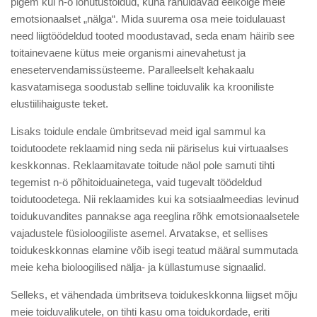
pigem kui n-ö lohutustoidud, kuna rahuldavad eelkõige meie
emotsionaalset „nälga“. Mida suurema osa meie toidulauast
need liigtöödeldud tooted moodustavad, seda enam häirib see
toitainevaene kütus meie organismi ainevahetust ja
enesetervendamissüsteeme. Paralleelselt kehakaalu
kasvatamisega soodustab selline toiduvalik ka krooniliste
elustiilihaiguste teket.
Lisaks toidule endale ümbritsevad meid igal sammul ka
toidutoodete reklaamid ning seda nii päriselus kui virtuaalses
keskkonnas. Reklaamitavate toitude näol pole samuti tihti
tegemist n-ö põhitoiduainetega, vaid tugevalt töödeldud
toidutoodetega. Nii reklaamides kui ka sotsiaalmeedias levinud
toidukuvandites pannakse aga reeglina rõhk emotsionaalsetele
vajadustele füsioloogiliste asemel. Arvatakse, et sellises
toidukeskkonnas elamine võib isegi teatud määral summutada
meie keha bioloogilised nälja- ja küllastumuse signaalid.
Selleks, et vähendada ümbritseva toidukeskkonna liigset mõju
meie toiduvalikutele, on tihti kasu oma toidukordade, eriti