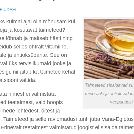
E UDAM
ks külmal ajal olla mõnusam kui
oja ja kosutavat taimeteed?
e lõhnab ja maitseb hästi ning
leidub selles ohtralt vitamiine,
ale ja antioksüdante. See on
val üks tervislikumaid jooke ja
sigi, nii aitab ka taimetee kehal
tsiooni vältida.
Taimeteed sisaldavad suur
ta nimest ei valmistata
mineraale ja antioksüdant
ed teetaimest, vaid hoopis
veepuudust v
imede lehtedest, õitest ja
t. Taimeteed ja selle raviomadusi tunti juba Vana-Egiptu
 Erinevalt teetaimest valmistatud joogist ei sisalda taimet