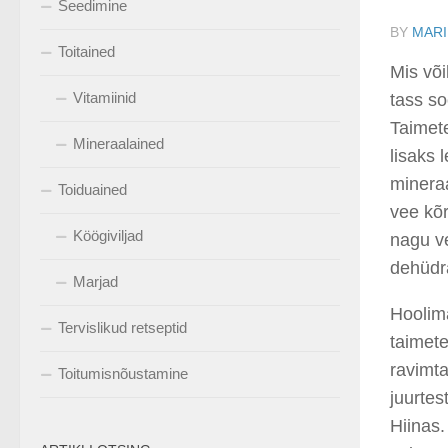
Seedimine
BY
MARI
Toitained
Mis või
Vitamiinid
tass so
Taimete
Mineraalained
lisaks 
minera
Toiduained
vee kõr
Köögiviljad
nagu ve
dehüdra
Marjad
Hoolima
Tervislikud retseptid
taimete
ravimta
Toitumisnõustamine
juurtes
Hiinas.