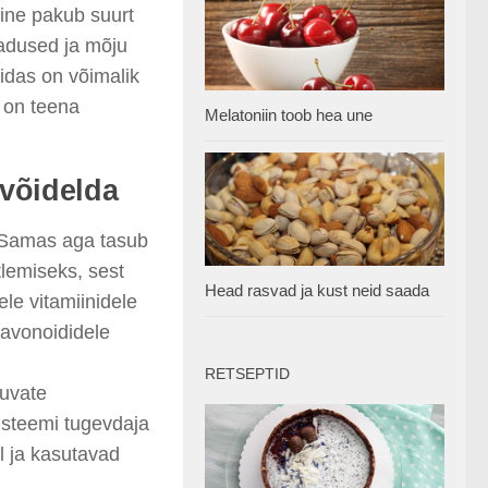
ine pakub suurt
madused ja mõju
idas on võimalik
 on teena
Melatoniin toob hea une
võidelda
 Samas aga tasub
tlemiseks, sest
Head rasvad ja kust neid saada
le vitamiinidele
flavonoididele
RETSEPTID
duvate
steemi tugevdaja
l ja kasutavad