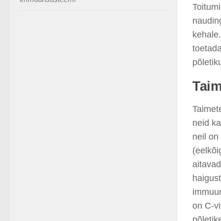
Toitum
nauding
kehale.
toetad
põletik
Taim
Taimet
neid ka
neil o
(eelkõ
aitavad
haigust
immuun
on C-v
põletik