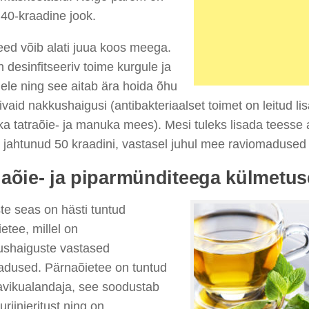
40-kraadine jook.
ed võib alati juua koos meega.
 desinfitseeriv toime kurgule ja
ele ning see aitab ära hoida õhu
vivaid nakkushaigusi (antibakteriaalset toimet on leitud li
a tatraõie- ja manuka mees). Mesi tuleks lisada teesse ag
 jahtunud 50 kraadini, vastasel juhul mee raviomadused
aõie- ja piparmünditeega külmetus
te seas on hästi tuntud
etee, millel on
ushaiguste vastased
adused. Pärnaõietee on tuntud
avikualandaja, see soodustab
 uriinieritust ning on