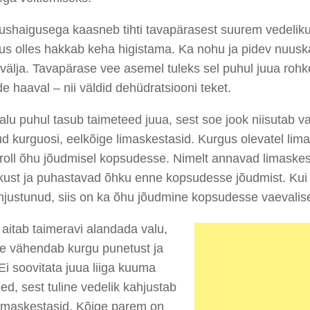
ushaigusega kaasneb tihti tavapärasest suurem vedeliku
us olles hakkab keha higistama. Ka nohu ja pidev nuusk
välja. Tavapärase vee asemel tuleks sel puhul juua rohk
e haaval – nii väldid dehüdratsiooni teket.
lu puhul tasub taimeteed juua, sest soe jook niisutab va
ud kurguosi, eelkõige limaskestasid. Kurgus olevatel lim
 roll õhu jõudmisel kopsudesse. Nimelt annavad limaske
skust ja puhastavad õhku enne kopsudesse jõudmist. Kui
hjustunud, siis on ka õhu jõudmine kopsudesse vaevalis
aitab taimeravi alandada valu,
ee vähendab kurgu punetust ja
 Ei soovitata juua liiga kuuma
ed, sest tuline vedelik kahjustab
limaskestasid. Kõige parem on