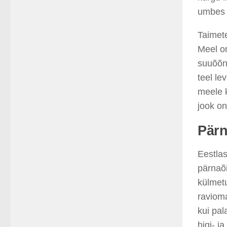
umbes 
Taimete
Meel on
suuõõn
teel le
meele k
jook on
Pärn
Eestlas
pärnaõi
külmet
raviom
kui pal
higi- ja