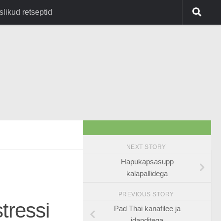
slikud retseptid
NEXT STORY
Hapukapsasupp
kalapallidega
PREVIOUS STORY
tressi
Pad Thai kanafilee ja
idanditega