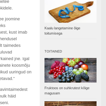
metee
okidele.
ee joomine
eks
Kaalu langetamine õige
sest, kust imab
toitumisega
ahendusel
lt taimedes
TOITAINED
uuluvad
kained jne. Igal
 ainete koosmõju
likud uuringud on
etavad.”
Fruktoos on suhkrutest kõige
ravimtaimedest
magusam
hulk häid
seni.