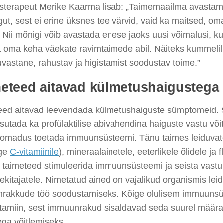
isterapeut Merike Kaarma lisab: „Taimemaailma avastam
ut, sest ei erine üksnes tee värvid, vaid ka maitsed, o
 Nii mõnigi võib avastada enese jaoks uusi võimalusi, ku
a oma keha väekate ravimtaimede abil. Näiteks kummelil
uvastane, rahustav ja higistamist soodustav toime.”
eteed aitavad külmetushaigustega 
eed aitavad leevendada külmetushaiguste sümptomeid.
sutada ka profülaktilise abivahendina haiguste vastu või
n omadus toetada immuunsüsteemi. Tänu taimes leiduvate
ige
C-vitamiinile
), mineraalainetele, eeterlikele õlidele ja 
 taimeteed stimuleerida immuunsüsteemi ja seista vastu
ekitajatele. Nimetatud ained on vajalikud organismis lei
rakkude töö soodustamiseks. Kõige olulisem immuunsü
itamiin, sest immuunrakud sisaldavad seda suurel määra
ega võitlemiseks.