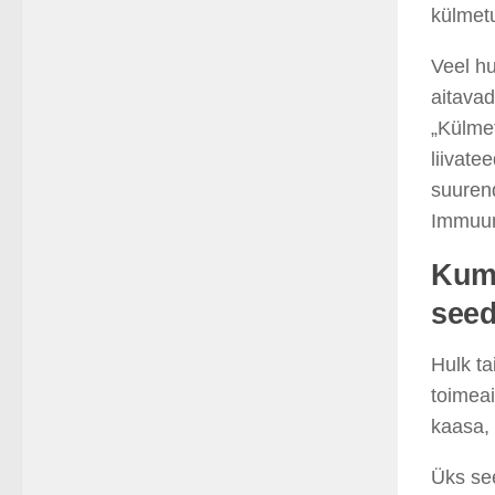
külmetu
Veel hu
aitava
„Külme
liivate
suurend
Immuun
Kumm
seed
Hulk ta
toimeai
kaasa, 
Üks see