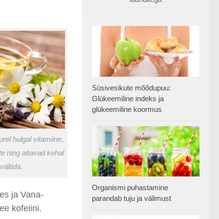
Süsivesikute mõõdupuu:
Glükeemiline indeks ja
glükeemiline koormus
el hulgal vitamiine,
e ning aitavad kehal
ältida.
Organismi puhastamine
ses ja Vana-
parandab tuju ja välimust
ee kofeiini.