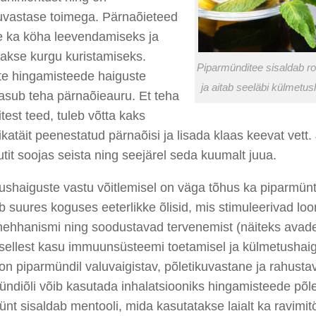
kuvastase toimega. Pärnaõieteed
e ka köha leevendamiseks ja
akse kurgu kuristamiseks.
Piparmünditee sisaldab roh
te hingamisteede haiguste
ja aitab seeläbi külmetus
tasub teha pärnaõieauru. Et teha
test teed, tuleb võtta kaks
ikatäit peenestatud pärnaõisi ja lisada klaas keevat vett. 
tit soojas seista ning seejärel seda kuumalt juua.
ushaiguste vastu võitlemisel on väga tõhus ka piparmün
b suures koguses eeterlikke õlisid, mis stimuleerivad lo
mehhanismi ning soodustavad tervenemist (näiteks avade
 sellest kasu immuunsüsteemi toetamisel ja külmetushai
on piparmündil valuvaigistav, põletikuvastane ja rahusta
ndiõli võib kasutada inhalatsiooniks hingamisteede põlet
nt sisaldab mentooli, mida kasutatakse laialt ka ravimi