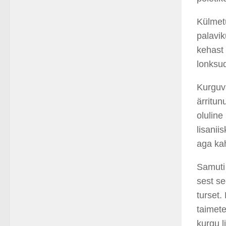
Külmet
palavik
kehast 
lonksud
Kurguva
ärritun
oluline
lisanii
aga ka
Samuti 
sest s
turset.
taimete
kurgu 