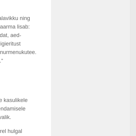
alavikku ning
aarma lisab:
dat, aed-
igieritust
g nurmenukutee.
.”
e kasulikele
rendamisele
alik.
el hulgal