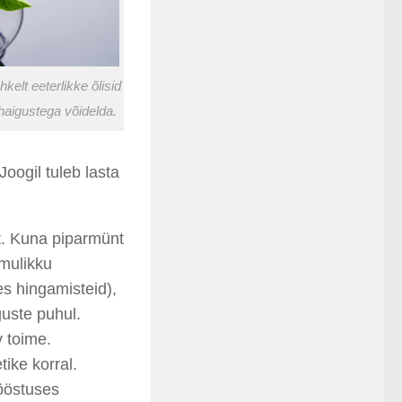
kelt eeterlikke õlisid
haigustega võidelda.
Joogil tuleb lasta
t. Kuna piparmünt
omulikku
s hingamisteid),
guste puhul.
v toime.
ike korral.
tööstuses