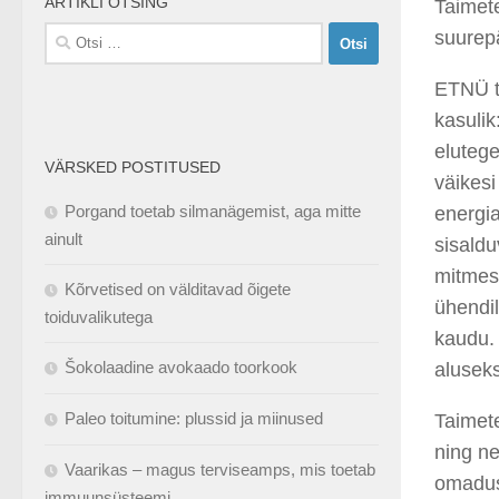
ARTIKLI OTSING
Taimete
Otsi:
suurepä
ETNÜ t
kasulik
elutege
VÄRSKED POSTITUSED
väikesi
Porgand toetab silmanägemist, aga mitte
energia
ainult
sisaldu
mitmesu
Kõrvetised on välditavad õigete
ühendil
toiduvalikutega
kaudu.
Šokolaadine avokaado toorkook
alusek
Paleo toitumine: plussid ja miinused
Taimet
ning n
Vaarikas – magus terviseamps, mis toetab
omadusi
immuunsüsteemi