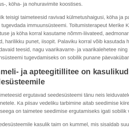
s-, köha- ja nohuravimite koostises.
lk teisigi taimeteesid ravivad külmetushaigusi, köha ja p
d tugevdada immuunsüsteemi. Toitumisterapeut Merike K
tuse ja köha korral kasutame nõmm-liivateed, aedmonar
ed, harilikku punet, iisopit. Palaviku korral võib kasutada h
avaid teesid, nagu vaarikavarre- ja vaarikalehetee nin
süsteemi tugevdamiseks on sobilik punane päevakübar
eli- ja apteegitillitee on kasulikud
esüsteemile
imeteesid ergutavad seedesüsteemi tänu neis leiduvatel
netele. Ka piisav vedeliku tarbimine aitab seedimise kii
seega on taimetee seedimise ergutamiseks igati sobilik v
desüsteemile kasulik taim on kummel, mis sisaldab suur