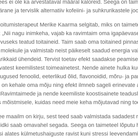
es ei ole ka arvestataval määral kaloreid. Seega on tai
rane ja tervislik alternatiiv kofeiini- ja suhkrurikastele jo
oitumisterapeut Merike Kaarma selgitab, miks on taimet
: „Nii nagu inimkeha, vajab ka ravimtaim oma igapäevas
vuseks teatud toitaineid. Taim saab oma toitained pinna
 molekule ja valmistab neist päikeselt saadud energia v
rikkaid ühendeid. Tervist toetav efekt saadakse peamise
vatest keemilistest toimeainetest. Nende ainete hulka k
gused fenoolid, eeterlikud õlid, flavonoidid, mõru- ja par
 on kehale oma mõju ning efekt ilmneb sageli erinevate
 Ravimtaimede ja nende keemiliste koostisainete teadus
s mõistmisele, kuidas need meie keha mõjutavad ning to
ee maailm on kirju, sest teed saab valmistada sadadest 
eidki saab omavahel segada. Seega on taimeteel lõputu 
 alates külmetushaiguste ravist kuni stressi leevendami