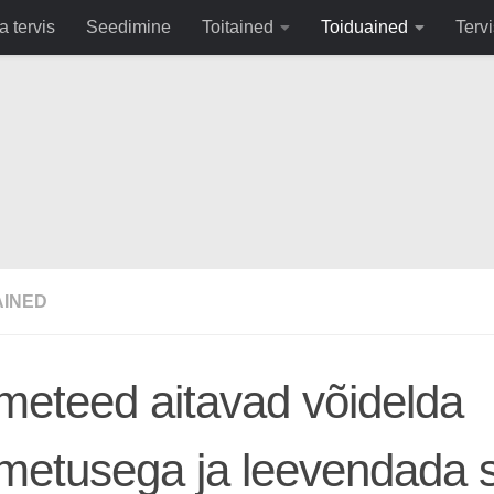
fa0
a tervis
Seedimine
Toitained
Toiduained
Tervi
AINED
meteed aitavad võidelda
metusega ja leevendada s