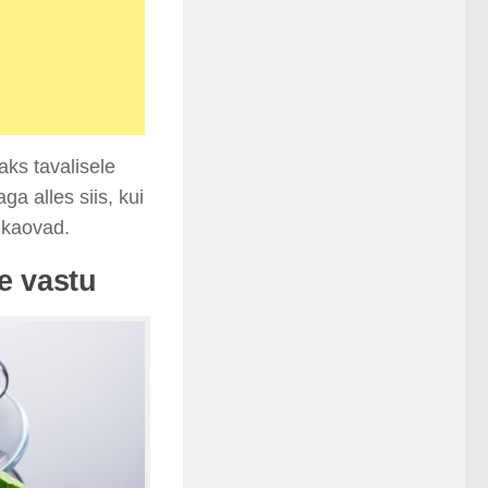
saks tavalisele
a alles siis, kui
 kaovad.
e vastu