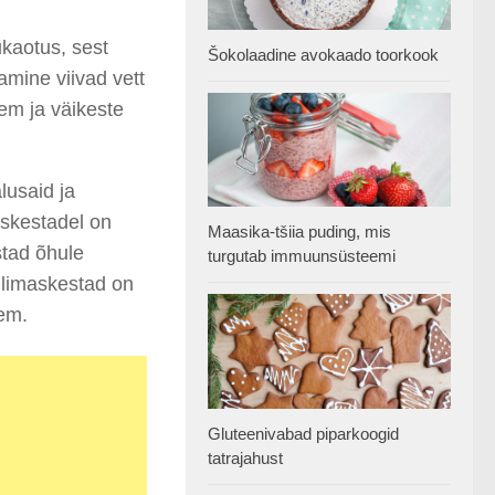
kaotus, sest
Šokolaadine avokaado toorkook
amine viivad vett
em ja väikeste
lusaid ja
askestadel on
Maasika-tšiia puding, mis
stad õhule
turgutab immuunsüsteemi
 limaskestad on
em.
Gluteenivabad piparkoogid
tatrajahust