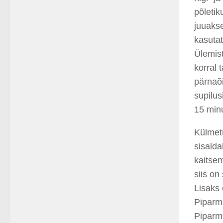
põleti
juuaks
kasutat
Ülemis
korral 
pärnaõi
supilus
15 minu
Külmet
sisalda
kaitse
siis on
Lisaks 
Piparmü
Piparmü