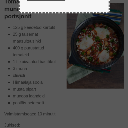
Tomatine
munaroog, 3
portsjonit
125 g keedetud kartulit
25 g taisemat
maasuitsusinki
400 g purustatud
tomateid
1 tl kuivatatud basiilikut
3 muna
oliiviõli
Himaalaja soola
musta pipart
mungoa idandeid
peotäis peterselli
Valmistamiseaeg 10 minutit
Juhised: