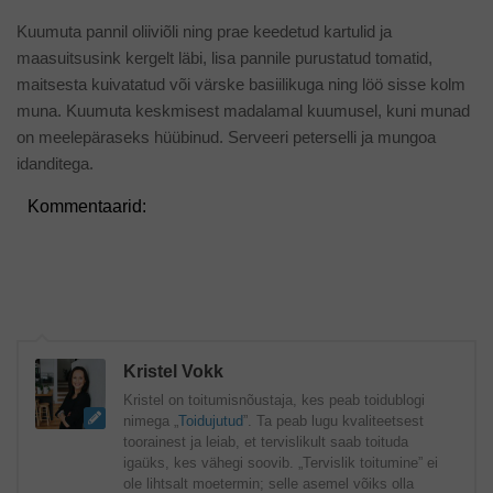
Kuumuta pannil oliiviõli ning prae keedetud kartulid ja
maasuitsusink kergelt läbi, lisa pannile purustatud tomatid,
maitsesta kuivatatud või värske basiilikuga ning löö sisse kolm
muna. Kuumuta keskmisest madalamal kuumusel, kuni munad
on meelepäraseks hüübinud. Serveeri peterselli ja mungoa
idanditega.
Kommentaarid:
Kristel Vokk
Kristel on toitumisnõustaja, kes peab toidublogi
nimega „
Toidujutud
”. Ta peab lugu kvaliteetsest
toorainest ja leiab, et tervislikult saab toituda
igaüks, kes vähegi soovib. „Tervislik toitumine” ei
ole lihtsalt moetermin; selle asemel võiks olla