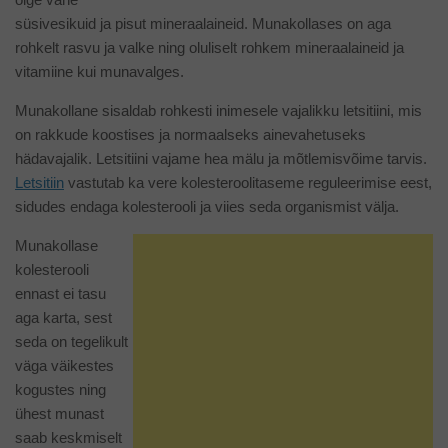
süsivesikuid ja pisut mineraalaineid. Munakollases on aga
rohkelt rasvu ja valke ning oluliselt rohkem mineraalaineid ja
vitamiine kui munavalges.
Munakollane sisaldab rohkesti inimesele vajalikku letsitiini, mis
on rakkude koostises ja normaalseks ainevahetuseks
hädavajalik. Letsitiini vajame hea mälu ja mõtlemisvõime tarvis.
Letsitiin
vastutab ka vere kolesteroolitaseme reguleerimise eest,
sidudes endaga kolesterooli ja viies seda organismist välja.
Munakollase
kolesterooli
ennast ei tasu
aga karta, sest
seda on tegelikult
väga väikestes
kogustes ning
ühest munast
saab keskmiselt