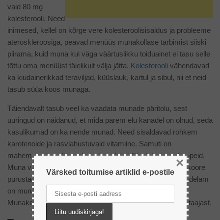
vaid 80 mg
kolesterooli. Need
inimesed, kellel on kõrge vere kolesteroolisisaldus ja probleeme
ateroskleroosiga, peavad menüüs munakollase tarbimist siiski
piirama, kuid muna kui väga väärtuslikku toiduainet ei tasu selle
tõttu oma menüüst täielikult välja jätta.
Kolesterooli
vähendavad
ka kiudainerikkad teraviljad, küüslauk, kartul ja sibul, nii et neid
tasub süüa koos munaga.
Täiendavalt tasub veel ka vaadata munade päritolu, sest
uuringud on näidanud, et mida parem elu kanadel on olnud, seda
kasulikumad on ka nende munad. Need sisaldavad rohkem
karotenoide ja rasvlahustuvaid vitamiine. Samuti on
mahemunades vähem kolesterooli ja küllastatud rasvhappeid.
×
Muna värskust saab hinnata sellejärgi, kuidas see munakoore
Värsked toitumise artiklid e-postile
purustades laiali valgub – mida vanem on muna, seda vedelam
on munakollane ja seda kergemini see laiali valgub.
Munakollase värvus sõltub eeskätt kanade toidust ja aastaajast.