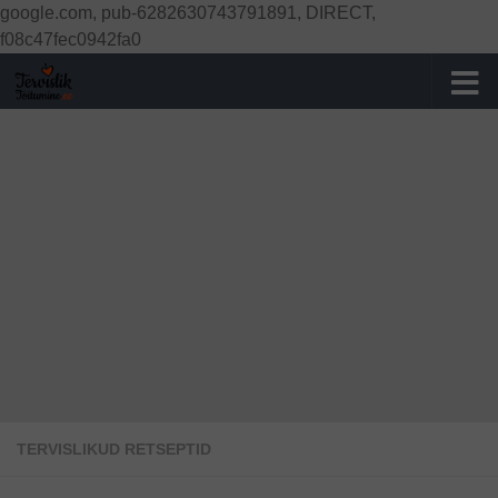
google.com, pub-6282630743791891, DIRECT,
Skip to content
f08c47fec0942fa0
TERVISLIKUD RETSEPTID