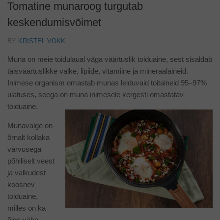
Tomatine munaroog turgutab
keskendumisvõimet
BY
KRISTEL VOKK
Muna on meie toidulaual väga väärtuslik toiduaine, sest sisaldab
täisväärtuslikke valke, lipiide, vitamiine ja mineraalaineid.
Inimese organism omastab munas leiduvaid toitaineid 95–97%
ulatuses, seega on muna inimesele kergesti omastatav
toiduaine.
Munavalge on
õrnalt kollaka
värvusega
põhiliselt veest
ja valkudest
koosnev
toiduaine,
milles on ka
õige vähe