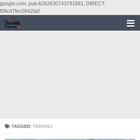
google.com, pub-6282630743791891, DIRECT,
Skip to content
f08c47fec0942fa0
TAGGED:
TERAVILI