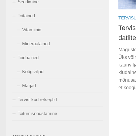
Seedimine
Toitained
TERVISL
Tervis
Vitamiinid
datlit
Mineraalained
Magusto
Üks võim
Toiduained
kaunvilj
Köögiviljad
kiudain
mõnusalt
Marjad
et koogi
Tervislikud retseptid
Toitumisnõustamine