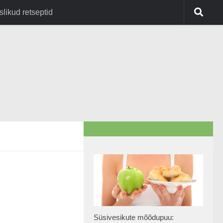
slikud retseptid
Süsivesikute mõõdupuu: