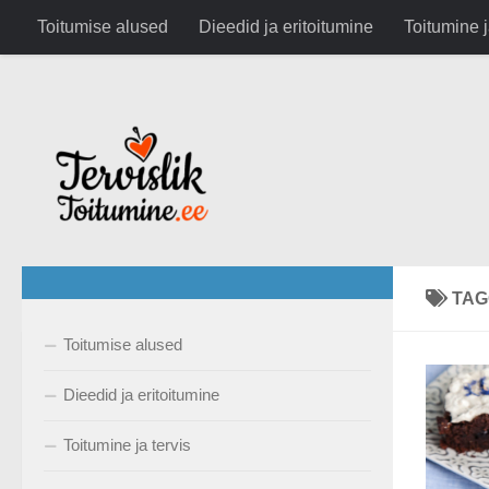
google.com, pub-6282630743791891, DIRECT, f08c47fec0942
Toitumise alused
Dieedid ja eritoitumine
Toitumine j
Skip to content
TAG
Toitumise alused
Dieedid ja eritoitumine
Toitumine ja tervis