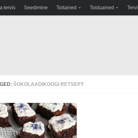
fa0
a tervis
Seedimine
Toitained
Toiduained
Tervi
GED:
ŠOKOLAADIKOOGI RETSEPT