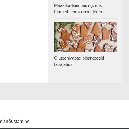
Maasika-tšiia puding, mis
turgutab immuunsüsteemi
Gluteenivabad piparkoogid
tatrajahust
umisnõustamine