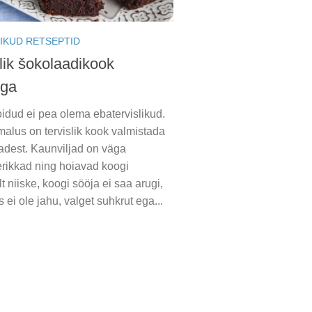
IKUD RETSEPTID
lik šokolaadikook
ega
idud ei pea olema ebatervislikud.
alus on tervislik kook valmistada
adest. Kaunviljad on väga
erikkad ning hoiavad koogi
 niiske, koogi sööja ei saa arugi,
s ei ole jahu, valget suhkrut ega...