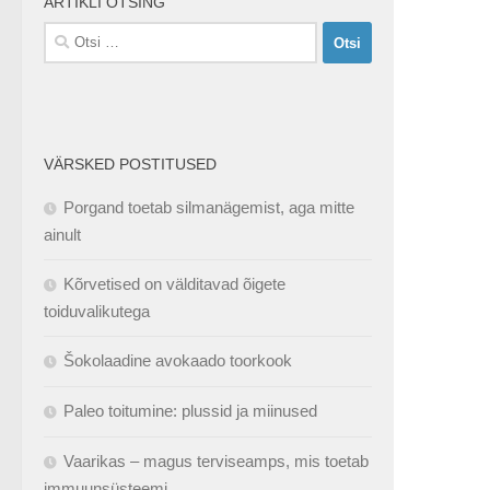
ARTIKLI OTSING
Otsi:
VÄRSKED POSTITUSED
Porgand toetab silmanägemist, aga mitte
ainult
Kõrvetised on välditavad õigete
toiduvalikutega
Šokolaadine avokaado toorkook
Paleo toitumine: plussid ja miinused
Vaarikas – magus terviseamps, mis toetab
immuunsüsteemi