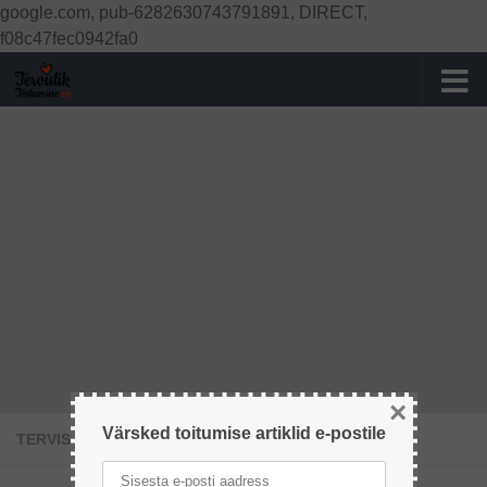
google.com, pub-6282630743791891, DIRECT,
Skip to content
f08c47fec0942fa0
×
Värsked toitumise artiklid e-postile
TERVISLIKUD RETSEPTID