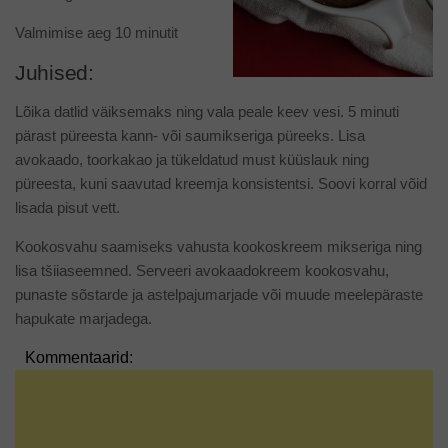
Valmimise aeg 10 minutit
Juhised:
Lõika datlid väiksemaks ning vala peale keev vesi. 5 minuti
pärast püreesta kann- või saumikseriga püreeks. Lisa
avokaado, toorkakao ja tükeldatud must küüslauk ning
püreesta, kuni saavutad kreemja konsistentsi. Soovi korral võid
lisada pisut vett.
Kookosvahu saamiseks vahusta kookoskreem mikseriga ning
lisa tšiiaseemned. Serveeri avokaadokreem kookosvahu,
punaste sõstarde ja astelpajumarjade või muude meelepäraste
hapukate marjadega.
Kommentaarid: