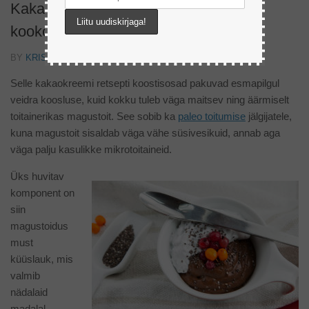
Kakaokreem musta küüslaugu ja
kookosvahuga
BY
KRISTEL VOKK
Selle kakaokreemi retsepti koostisosad pakuvad esmapilgul
veidra koosluse, kuid kokku tuleb väga maitsev ning äärmiselt
toitainerikas magustoit. See sobib ka
paleo toitumise
jälgijatele,
kuna magustoit sisaldab väga vähe süsivesikuid, annab aga
väga palju kasulikke mikrotoitaineid.
Üks huvitav
komponent on
siin
magustoidus
must
küüslauk, mis
valmib
nädalaid
madalal