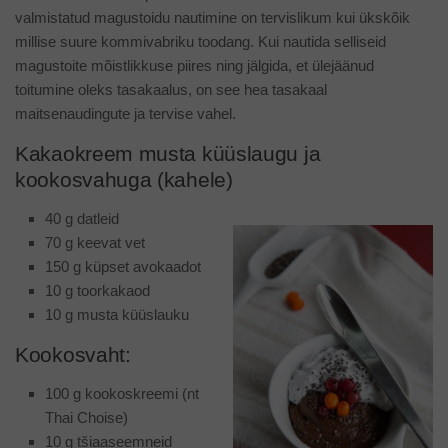
valmistatud magustoidu nautimine on tervislikum kui ükskõik
millise suure kommivabriku toodang. Kui nautida selliseid
magustoite mõistlikkuse piires ning jälgida, et ülejäänud
toitumine oleks tasakaalus, on see hea tasakaal
maitsenaudingute ja tervise vahel.
Kakaokreem musta küüslaugu ja
kookosvahuga (kahele)
40 g datleid
70 g keevat vet
150 g küpset avokaadot
10 g toorkakaod
10 g musta küüslauku
Kookosvaht:
100 g kookoskreemi (nt
Thai Choise)
10 g tšiaaseemneid