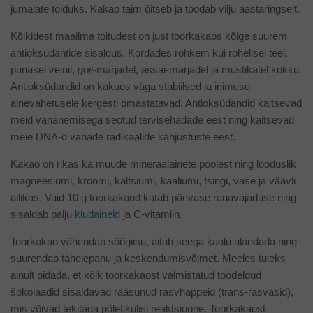
jumalate toiduks. Kakao taim õitseb ja toodab vilju aastaringselt.
Kõikidest maailma toitudest on just toorkakaos kõige suurem
antioksüdantide sisaldus. Kordades rohkem kui rohelisel teel,
punasel veinil,
goji
-marjadel, assai-marjadel ja mustikatel kokku.
Antioksüdandid on kakaos väga stabiilsed ja inimese
ainevahetusele kergesti omastatavad. Antioksüdandid kaitsevad
meid vananemisega seotud tervisehädade eest ning kaitsevad
meie DNA-d vabade radikaalide kahjustuste eest.
Kakao on rikas ka muude mineraalainete poolest ning looduslik
magneesiumi, kroomi, kaltsiumi, kaaliumi, tsingi, vase ja väävli
allikas. Vaid 10 g toorkakaod katab päevase rauavajaduse ning
sisaldab palju
kiudaineid
ja C-vitamiin.
Toorkakao vähendab söögiisu, aitab seega kaalu alandada ning
suurendab tähelepanu ja keskendumisvõimet. Meeles tuleks
ainult pidada, et kõik toorkakaost valmistatud töödeldud
šokolaadid sisaldavad rääsunud rasvhappeid (trans-rasvasid),
mis võivad tekitada põletikulisi reaktsioone. Toorkakaost