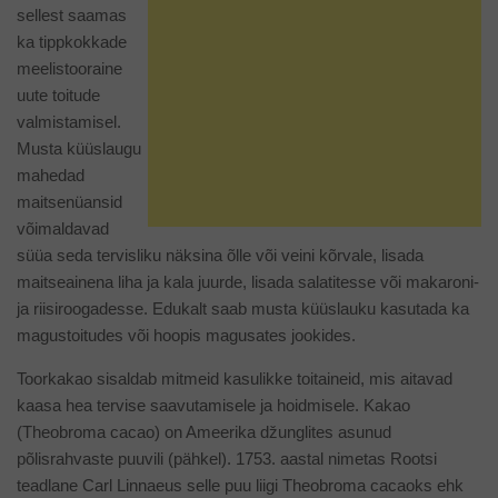
sellest saamas
ka tippkokkade
meelistooraine
uute toitude
valmistamisel.
Musta küüslaugu
mahedad
maitsenüansid
võimaldavad
süüa seda tervisliku näksina õlle või veini kõrvale, lisada
maitseainena liha ja kala juurde, lisada salatitesse või makaroni-
ja riisiroogadesse. Edukalt saab musta küüslauku kasutada ka
magustoitudes või hoopis magusates jookides.
Toorkakao sisaldab mitmeid kasulikke toitaineid, mis aitavad
kaasa hea tervise saavutamisele ja hoidmisele. Kakao
(Theobroma cacao) on Ameerika džunglites asunud
põlisrahvaste puuvili (pähkel). 1753. aastal nimetas Rootsi
teadlane Carl Linnaeus selle puu liigi Theobroma cacaoks ehk