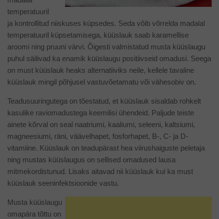
temperatuuril
ja kontrollitud niiskuses küpsedes. Seda võib võrrelda madalal
temperatuuril küpsetamisega, küüslauk saab karamellise
aroomi ning pruuni värvi. Õigesti valmistatud musta küüslaugu
puhul säilivad ka enamik küüslaugu positiivseid omadusi. Seega
on must küüslauk heaks alternatiiviks neile, kellele tavaline
küüslauk mingil põhjusel vastuvõetamatu või vähesobiv on.
Teadusuuringutega on tõestatud, et küüslauk sisaldab rohkelt
kasulike raviomadustega keemilisi ühendeid. Paljude teiste
ainete kõrval on seal naatriumi, kaaliumi, seleeni, kaltsiumi,
magneesiumi, räni, väävelhapet, fosforhapet, B-, C- ja D-
vitamiine. Küüslauk on teadupärast hea viirushaiguste peletaja
ning mustas küüslaugus on sellised omadused lausa
mitmekordistunud. Lisaks aitavad nii küüslauk kui ka must
küüslauk seeninfektsioonide vastu.
Musta küüslaugu
omapära tõttu on