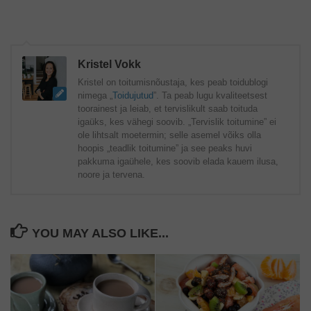
Kristel Vokk
Kristel on toitumisnõustaja, kes peab toidublogi
nimega „
Toidujutud
”. Ta peab lugu kvaliteetsest
toorainest ja leiab, et tervislikult saab toituda
igaüks, kes vähegi soovib. „Tervislik toitumine” ei
ole lihtsalt moetermin; selle asemel võiks olla
hoopis „teadlik toitumine” ja see peaks huvi
pakkuma igaühele, kes soovib elada kauem ilusa,
noore ja tervena.
YOU MAY ALSO LIKE...