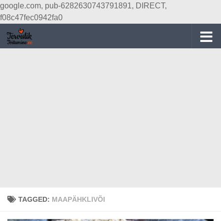
google.com, pub-6282630743791891, DIRECT,
Skip to content
f08c47fec0942fa0
TAGGED:
MAAPÄHKLIVÕI