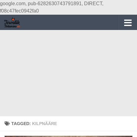
google.com, pub-6282630743791891, DIRECT,
Skip to content
f08c47fec0942fa0
TAGGED:
KILPNÄÄRE