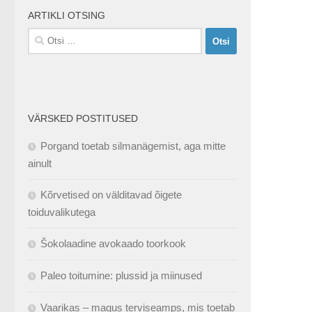
ARTIKLI OTSING
Otsi:
VÄRSKED POSTITUSED
Porgand toetab silmanägemist, aga mitte
ainult
Kõrvetised on välditavad õigete
toiduvalikutega
Šokolaadine avokaado toorkook
Paleo toitumine: plussid ja miinused
Vaarikas – magus terviseamps, mis toetab