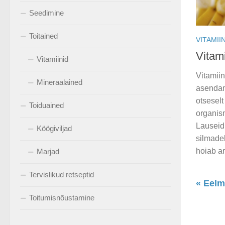
Seedimine
Toitained
VITAMII
Vitami
Vitamiinid
Vitamiin
Mineraalained
asendam
otseselt
Toiduained
organism
Lauseid
Köögiviljad
silmade
hoiab ars
Marjad
Tervislikud retseptid
« Eelm
Toitumisnõustamine