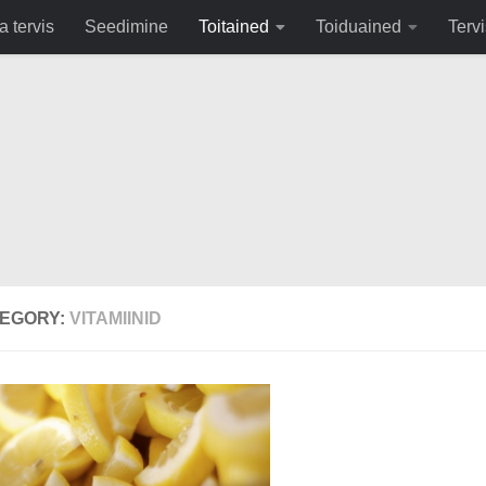
fa0
a tervis
Seedimine
Toitained
Toiduained
Tervi
EGORY:
VITAMIINID