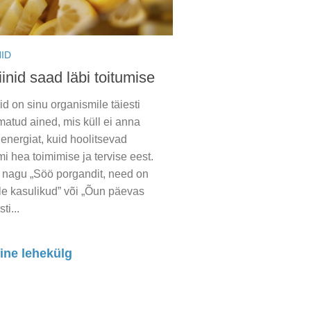
NID
inid saad läbi toitumise
id on sinu organismile täiesti
atud ained, mis küll ei anna
 energiat, kuid hoolitsevad
i hea toimimise ja tervise eest.
 nagu „Söö porgandit, need on
le kasulikud” või „Õun päevas
ti...
ine lehekülg