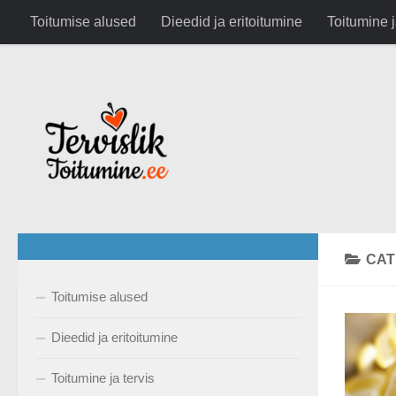
google.com, pub-6282630743791891, DIRECT, f08c47fec0942
Toitumise alused
Dieedid ja eritoitumine
Toitumine j
Skip to content
CAT
Toitumise alused
Dieedid ja eritoitumine
Toitumine ja tervis