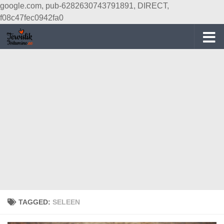
google.com, pub-6282630743791891, DIRECT,
Skip to content
f08c47fec0942fa0
TAGGED:
SELEEN