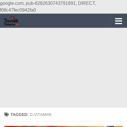
google.com, pub-6282630743791891, DIRECT,
Skip to content
f08c47fec0942fa0
TAGGED:
D-VITAMIIN